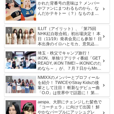
かれた背番号の意味は？ メンバー
やファンにまつわるものから、な
んだかテキトー（？）なものま
で・・ 気になるその意味とは？
ILLIT（アイリット）、「第75回
NHK紅白歌合戦」初出場決定！ 本
日（11/19）発表会見にも参加！ 日
本出身のイロハとモカ、意気込み
を語る「ずっと夢見てたステー
埼玉・秩父でキャンプ旅行！
ジ…嬉しくて光栄」
iKON、単独リアリティ番組「GET
READY, iKON TIME!～iKONICのた
めなら～ 」が、７月７日からMnet
で放送・配信スタート
NMIXXのメンバーとプロフィール
を紹介！ TWICEやStray Kidsの後
輩として注目！ 斬新なデビュー曲
「O.O」は世界中で話題に！ 第４
世代を代表する美女ソリュンをは
aespa、大胆にチェンジした髪色で
じめ、全員ビジュアルメンバーと
「コーチェラ」に向けて出国！ 鮮
いわれるその魅力をチェック
やかなパープルにアッシュグレ