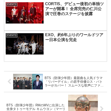
CORTIS、デビュー後初の単独ツ
EVENTS
アーが開幕！ 全席完売の仁川公
演で圧巻のステージを披露
EXO、約6年ぶりのワールドツア
EVENTS
ー日本公演を完走
BTS（防弾少年団）最新曲を人気ドラマ
「リバーデイル」の若手俳優ロス・バト
ラーがカバー！ スムースな歌声にファン
はうっとり[動画あり]
BTS（防弾少年団）RMのMVに出演した
全身タトゥーモデル キムウヨン（マーリ