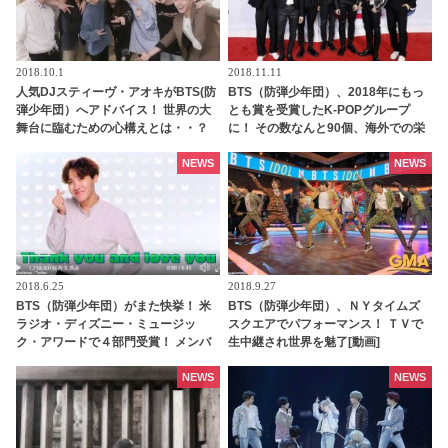
2018.10.1
2018.11.11
人気DJスティーヴ・アオキがBTS(防
BTS（防弾少年団）、2018年にもっ
弾少年団）へアドバイス！ 世界の大
とも賞を受賞したK-POPグループ
舞台に臨むための心構えとは・・？
に！ その数なんと90個、海外での栄
冠も多数
NEWS
NEWS
2018.6.25
2018.9.27
BTS（防弾少年団）がまた快挙！ 米
BTS（防弾少年団）、ＮＹタイムズ
ラジオ・ディズニー・ミュージッ
スクエアでパフォーマンス！ ＴＶで
ク・アワードで４部門受賞！ メンバ
生中継され世界を魅了[動画]
ーからのスペシャルメッセージが到
着[動画あり]
NEWS
NEWS