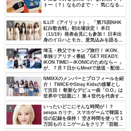
トー（？）なものまで・・ 気になるそ
の意味とは？
ILLIT（アイリット）、「第75回NHK
紅白歌合戦」初出場決定！ 本日
（11/19）発表会見にも参加！ 日本出
身のイロハとモカ、意気込みを語る
「ずっと夢見てたステージ…嬉しくて
埼玉・秩父でキャンプ旅行！ iKON、
光栄」
単独リアリティ番組「GET READY,
iKON TIME!～iKONICのためなら～ 」
が、７月７日からMnetで放送・配信ス
タート
NMIXXのメンバーとプロフィールを紹
介！ TWICEやStray Kidsの後輩とし
て注目！ 斬新なデビュー曲「O.O」は
世界中で話題に！ 第４世代を代表する
美女ソリュンをはじめ、全員ビジュア
いったいどこにそんな時間が！？
ルメンバーといわれるその魅力をチェ
aespa カリナ、スマホゲームで韓国１
ック
位の記録を保持！ 空き時間を使って１
万回ものミニゲームをクリア「芸能人
たちが時間がないと言っているのは全