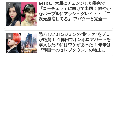
aespa、大胆にチェンジした髪色で
部嘘」
「コーチェラ」に向けて出国！ 鮮やか
なパープルにアッシュグレイ・・ 「二
次元感増してる」 アバターと完全一致
のその姿に悶絶
恐ろしいBTSジミンの“財テク”をプロ
が絶賛！ ４億円でオンボロアパートを
購入したのにはワケがあった！ 未来は
『韓国一のセレブタウン』の地主にな
るってホント？