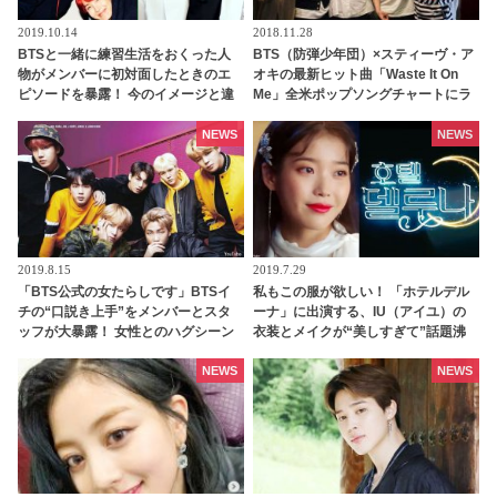
2019.10.14
2018.11.28
BTSと一緒に練習生活をおくった人
BTS（防弾少年団）×スティーヴ・ア
物がメンバーに初対面したときのエ
オキの最新ヒット曲「Waste It On
ピソードを暴露！ 今のイメージと違
Me」全米ポップソングチャートにラ
うメンバーも？ 7人の第一印象とは
ンクイン！ BTSにとって３曲目の快
・・[前編]
挙
NEWS
NEWS
2019.8.15
2019.7.29
「BTS公式の女たらしです」BTSイ
私もこの服が欲しい！ 「ホテルデル
チの“口説き上手”をメンバーとスタ
ーナ」に出演する、IU（アイユ）の
ッフが大暴露！ 女性とのハグシーン
衣装とメイクが“美しすぎて”話題沸
をわざと失敗してやり直していたと
騰中！ たった一話で14回もの衣装チ
バラされるメンバーも！ 爆弾発言の
ェンジ…いったいどこの服？
NEWS
NEWS
オンパレードに爆笑