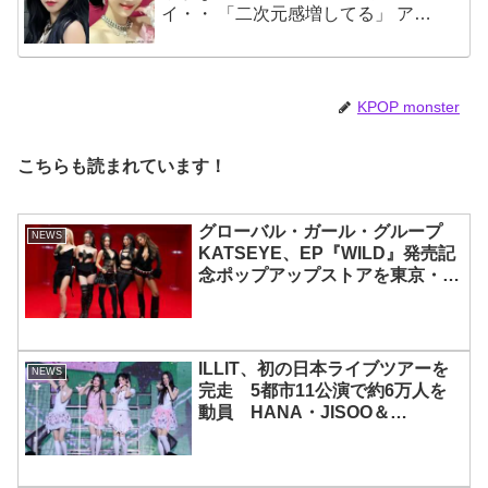
イ・・ 「二次元感増してる」 アバ
ターと完全一致のその姿に悶絶
KPOP monster
こちらも読まれています！
グローバル・ガール・グループ
NEWS
KATSEYE、EP『WILD』発売記
念ポップアップストアを東京・原
宿で開催 限定グッズも登場
ILLIT、初の日本ライブツアーを
NEWS
完走 5都市11公演で約6万人を
動員 HANA・JISOO＆
MOMOKAとのスペシャルコラボ
も実現