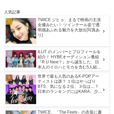
人気記事
TWICE ジヒョ、まるで映画の主演
女優みたい！ ツインテール姿で透
明感あふれる魅力を大放出[写真あ
り]
ILLIT のメンバーとプロフィールを
紹介！ HYBEオーディション番組
『R U Next？』から誕生した、日
本人のイロハとモカを含む5人組ガ
ールズグループ！ デビュー曲
世界で最も人気のあるK-POPアー
「Magnetic」がいきなりの大ヒッ
ティストは誰？ １位はやっぱり
ト
BTS、気になる２位、３位は…？
日本のランキングにはKARA、少女
時代もランクイン！ 各国の個性あ
ふれるデータに注目殺到
TWICE、「The Feels」の衣装に書