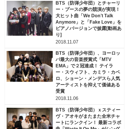
BTS（防弾少年団）とチャーリ
ー・プースの夢の競演が実現！
大ヒット曲「We Don’t Talk
Anymore」と「Fake Love」を
ピアノバージョンで披露[動画あ
り]
2018.11.07
BTS（防弾少年団）、ヨーロッ
パ最大の音楽授賞式「MTV
EMA」で２冠達成！ テイラ
ー・スウィフト、カミラ・カベ
ロ、ショーン・メンデスら人気
アーティストを抑えて価値ある
受賞
2018.11.06
BTS（防弾少年団）ｘスティー
ヴ・アオキがまたまた全米チャ
ートにランクイン！ 最新コラボ
曲「Waste It On Me」がシング