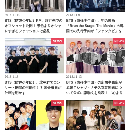
2018.11.10
2018.11.9
BTS（防弾少年団）RM、旅行先での
BTS（防弾少年団）、初の映画
オフショット公開！ 景色よりオシャ
「Brun the Stage: The Movie」の韓
レすぎるファッションは必見
国での先行予約が「ファンタビ」を
上回り首位発進！ ソールドアウトも
多数
NEWS
NEWS
2018.11.8
2018.11.13
BTS（防弾少年団）、北朝鮮でコン
BTS（防弾少年団）の所属事務所が
サート開催の可能性！？ 国会議員が
原爆Ｔシャツ・ナチス衣装問題につ
計画を明かす
いて公式に謝罪文を発表！ 「心より
お詫び申し上げます」
NEWS
NEWS