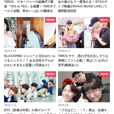
TWICE、マネージャーの結婚式で新
あの姿がもう一度見れる！ BTSのラ
曲「YES or YES」を披露！ TWICEワ
イブ映像がGYAO! MUSIC LIVEにて
ールド全開、幸せいっぱいの動画を
無料配信決定
チェック
NEWS
NEWS
2019.9.16
2019.6.11
BLACKPINK ジェニーと元f(x)のソル
TWICE サナ、思わず泣き出しそうな
リをミックス！？ ある女性モデルが
表情にファン心配！ 実は〇〇が大の
かわいすぎると話題に[写真あり]
苦手[動画あり]
NEWS
NEWS
2019.2.25
2019.9.6
BTS（防弾少年団）の弟グループ
「ブタはどこ・・？」実は、自虐ネ