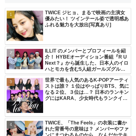
TWICE ジヒョ、まるで映画の主演女
優みたい！ ツインテール姿で透明感あ
ふれる魅力を大放出[写真あり]
ILLIT のメンバーとプロフィールを紹
介！ HYBEオーディション番組『R U
Next？』から誕生した、日本人のイロ
ハとモカを含む5人組ガールズグルー
プ！ デビュー曲「Magnetic」がいき
世界で最も人気のあるK-POPアーティ
なりの大ヒット
ストは誰？ １位はやっぱりBTS、気に
なる２位、３位は…？ 日本のランキン
グにはKARA、少女時代もランクイ
ン！ 各国の個性あふれるデータに注目
殺到
TWICE、「The Feels」の衣装に書か
れた背番号の意味は？ メンバーやファ
ンにまつわるものから、なんだかテキ