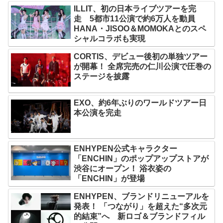
ILLIT、初の日本ライブツアーを完
走 5都市11公演で約6万人を動員
HANA・JISOO＆MOMOKAとのスペ
シャルコラボも実現
CORTIS、デビュー後初の単独ツアー
が開幕！ 全席完売の仁川公演で圧巻の
ステージを披露
EXO、約6年ぶりのワールドツアー日
本公演を完走
ENHYPEN公式キャラクター
「ENCHIN」のポップアップストアが
渋谷にオープン！ 浴衣姿の
「ENCHIN」が登場
ENHYPEN、ブランドリニューアルを
発表！ 「つながり」を超えた“多次元
的結束”へ 新ロゴ＆ブランドフィル