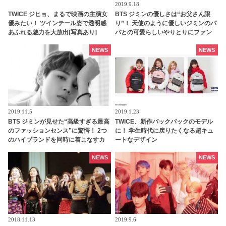
2019.9.18
TWICE ジヒョ、まるで映画の主演女
BTS ジミンの優しさは“お父さん譲
優みたい！ ツインテール姿で透明感
り”！ 天使のように優しいジミンのパ
あふれる魅力を大放出[写真あり]
パとの可愛らしいやりとりにファン
感動
NEWS
NEWS
2019.11.5
2019.1.23
BTS ジミンが見せた“高級すぎる最高
TWICE、新作バックパックのモデル
のファッションセンス”に驚愕！ 2つ
に！ 学生時代に戻りたくなる超キュ
のハイブランドを同時に着こなすカ
ートなデザイン
リスマ性に脱帽…ジミンだからこそ
出せる自然な上品さとセクシーな雰
NEWS
NEWS
囲気にメロメロ
2018.11.13
2019.9.6