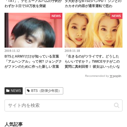
「TXT」、デビューアルバムの予約が
タ大好きなBTSのパンPD！ ジンとの
わずか３日で10万枚を突破
カカオの内容が通常運転で思わ
ず・・
NEWS
NEWS
2019.11.12
2019.11.18
BTSとARMYだけが知っている言葉
「生きるのがツライです。どうした
「アムヘンアル」って何? ジョングク
らいいですか？」TWICEサナがこの
がファンのために作った新しい言葉
質問に真剣回答！ 彼女はいったいな
の意味とは・・
んて答えたの？［動画あり］
Recommended by
NEWS
BTS（防弾少年団）
人気記事