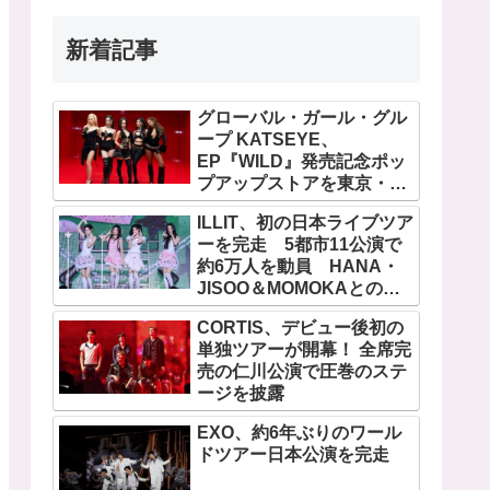
新着記事
グローバル・ガール・グル
ープ KATSEYE、
EP『WILD』発売記念ポッ
プアップストアを東京・原
宿で開催 限定グッズも登
ILLIT、初の日本ライブツア
場
ーを完走 5都市11公演で
約6万人を動員 HANA・
JISOO＆MOMOKAとのス
ペシャルコラボも実現
CORTIS、デビュー後初の
単独ツアーが開幕！ 全席完
売の仁川公演で圧巻のステ
ージを披露
EXO、約6年ぶりのワール
ドツアー日本公演を完走