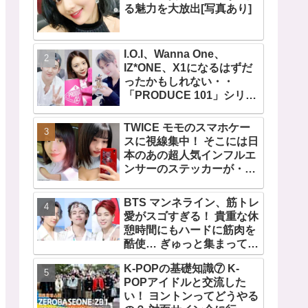
る魅力を大放出[写真あり]
I.O.I、Wanna One、
IZ*ONE、X1になるはずだ
ったかもしれない・・
「PRODUCE 101」シリー
ズの不正投票操作で脱落さ
せられた練習生12人の氏名
TWICE モモのスマホケー
が公表
スに視線集中！ そこには日
本のあの超人気インフルエ
ンサーのステッカーが・・
TWICEの大ファンを公言す
るその人物は大よろこび！
BTS マンネライン、筋トレ
まさに「成功したファン」
愛がスゴすぎる！ 貴重な休
だと話題沸騰
憩時間にもハードに筋肉を
酷使… ぎゅっと集まってお
互いの体に負荷をかけあう
K-POPの基礎知識⑦ K-
３人のトレーニング風景が
POPアイドルと交流した
かわいすぎるとファンくぎ
い！ ヨントンってどうやる
づけ