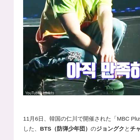
11月6日、韓国の仁川で開催された「MBC Plus X
した、
BTS（防弾少年団）
の
ジョングク
と
チ