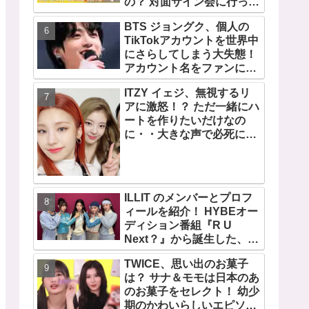
の？ 対面サイン会に行って
みたい！ ショケ、お見送り
BTS ジョングク、個人の
会、握手会・・・リリース
TikTokアカウントを世界中
イベントあれこれを紹介
にさらしてしまう大失態！
アカウント名をファンにい
じられてタジタジに
ITZY イェジ、無視するリ
アに激怒！？ ただ一緒にハ
ートを作りたいだけなの
に・・大きな声で必死にア
ピールする姿がかわいすぎ
る[動画]
ILLIT のメンバーとプロフ
ィールを紹介！ HYBEオー
ディション番組『R U
Next？』から誕生した、日
本人のイロハとモカを含む
TWICE、思い出のお菓子
5人組ガールズグループ！
は？ サナ＆モモは日本のあ
デビュー曲「Magnetic」が
のお菓子をセレクト！ 幼少
いきなりの大ヒット
期のかわいらしいエピソー