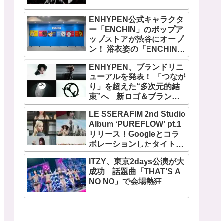
ENHYPEN公式キャラクタ
ー「ENCHIN」のポップア
ップストアが渋谷にオープ
ン！ 浴衣姿の「ENCHIN」
が登場
ENHYPEN、ブランドリニ
ューアルを発表！ 「つなが
り」を超えた“多次元的結
束”へ 新ロゴ＆ブランド
フィルム公開
LE SSERAFIM 2nd Studio
Album ‘PUREFLOW’ pt.1
リリース！Googleとコラ
ボレーションしたタイトル
曲「BOOMPALA」MVも公
ITZY、東京2days公演が大
開
成功 話題曲「THAT’S A
NO NO」で会場熱狂