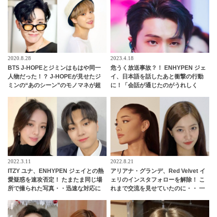
2020.8.28
2023.4.18
BTS J-HOPEとジミンはもはや同一
危うく放送事故？！ ENHYPEN ジェ
人物だった！？ J-HOPEが見せたジ
イ、日本語を話したあと衝撃の行動
ミンの“あのシーン”のモノマネが超
に！「会話が通じたのがうれしく
ソックリすぎる… あまりの再現度に
て…」興奮のあまり予想外の姿に変
ファンから驚きの声殺到
貌・・ 全力でよろこびを表現する彼
にメンバー大爆笑
2022.3.11
2022.8.21
ITZY ユナ、ENHYPEN ジェイとの熱
アリアナ・グランデ、Red Velvet イ
愛疑惑を速攻否定！ たまたま同じ場
ェリのインスタフォローを解除！ こ
所で撮られた写真・・迅速な対応に
れまで交流を見せていたのに・・ 一
拍手
体なぜ！？ ファンがその理由を推測