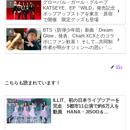
グローバル・ガール・グループ
KATSEYE、EP『WILD』発売記念
ポップアップストアを東京・原宿
で開催 限定グッズも登場
BTS（防弾少年団）新曲「Dream
Glow」発表、Charli XCXとのコラ
ボにファン歓喜！ そして...共同制
作者が明かすジミンへの思い「彼
の夢、そして彼の絶望から生まれ
た歌」
01y
こちらも読まれています！
ILLIT、初の日本ライブツアーを
NEWS
完走 5都市11公演で約6万人を
動員 HANA・JISOO＆
MOMOKAとのスペシャルコラボ
も実現