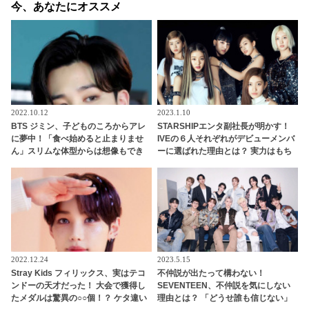
今、あなたにオススメ
2022.10.12
2023.1.10
BTS ジミン、子どものころからアレ
STARSHIPエンタ副社長が明かす！
に夢中！「食べ始めると止まりませ
IVEの６人それぞれがデビューメンバ
ん」スリムな体型からは想像もでき
ーに選ばれた理由とは？ 実力はもち
ない意外な好物とは？
ろん、内面もかなり重視！ 絶え間な
い努力、勤勉さ、情熱・・ 納得のワ
ケが明かされる
2022.12.24
2023.5.15
Stray Kids フィリックス、実はテコ
不仲説が出たって構わない！
ンドーの天才だった！ 大会で獲得し
SEVENTEEN、不仲説を気にしない
たメダルは驚異の○○個！？ ケタ違い
理由とは？ 「どうせ誰も信じない」