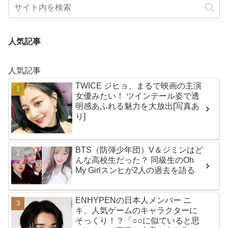
人気記事
人気記事
TWICE ジヒョ、まるで映画の主演
女優みたい！ ツインテール姿で透
明感あふれる魅力を大放出[写真あ
り]
BTS（防弾少年団）V＆ジミンはど
んな高校生だった？ 同級生のOh
My Girlスンヒが2人の過去を語る
ENHYPENの日本人メンバー ニ
キ、人気ゲームのキャラクターに
そっくり！？「○○に似ていると思