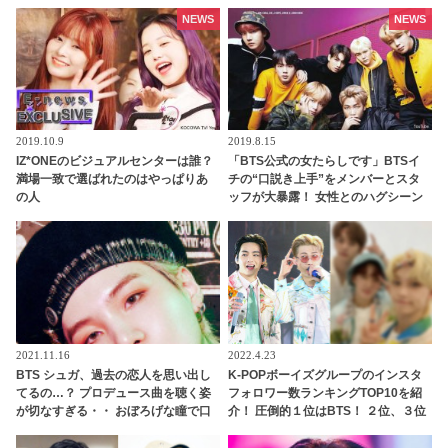
の数にメンバーも驚愕
メンバーの固い絆がわかる一言にフ
ァン感動
NEWS
NEWS
2019.10.9
2019.8.15
IZ*ONEのビジュアルセンターは誰？
「BTS公式の女たらしです」BTSイ
満場一致で選ばれたのはやっぱりあ
チの“口説き上手”をメンバーとスタ
の人
ッフが大暴露！ 女性とのハグシーン
をわざと失敗してやり直していたと
バラされるメンバーも！ 爆弾発言の
オンパレードに爆笑
2021.11.16
2022.4.23
BTS シュガ、過去の恋人を思い出し
K-POPボーイズグループのインスタ
てるの…？ プロデュース曲を聴く姿
フォロワー数ランキングTOP10を紹
が切なすぎる・・ おぼろげな瞳で口
介！ 圧倒的１位はBTS！ ２位、３位
ずさむシュガの美しく儚い姿にくぎ
に食い込んだのはどのグループ？
づけ