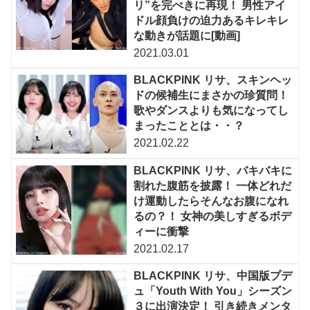
リ”を完ぺきに再現！ 男性アイ
ドル顔負けの迫力あるキレキレ
な動きが話題に[動画]
2021.03.01
BLACKPINK リサ、スキンヘッ
ドの候補生にまさかの珍質問！
歌やダンスよりも気になってし
まったこととは・・？
2021.02.22
BLACKPINK リサ、バキバキに
割れた腹筋を披露！ 一体どれだ
け運動したらそんなお腹になれ
るの？！ 女神の美しすぎるボデ
ィーに衝撃
2021.02.17
BLACKPINK リサ、中国版プデ
ュ「Youth With You」シーズン
３に出演決定！ 引き続きメンタ