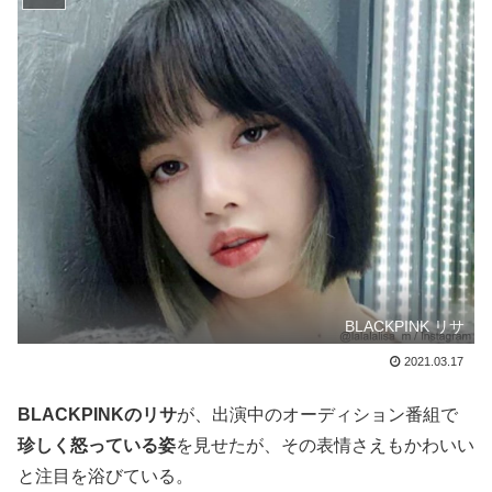
BLACKPINK リサ
2021.03.17
BLACKPINKのリサ
が、出演中のオーディション番組で
珍しく怒っている姿
を見せたが、その表情さえもかわいい
と注目を浴びている。