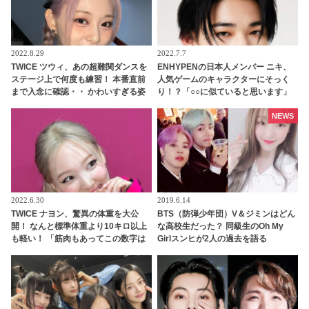
2022.8.29
2022.7.7
TWICE ツウィ、あの超難関ダンスを
ENHYPENの日本人メンバー ニキ、
ステージ上で何度も練習！ 本番直前
人気ゲームのキャラクターにそっく
まで入念に確認・・ かわいすぎる姿
り！？「○○に似ていると思います」
にファン悶絶
と正直な本音を自ら告白・・ あまり
にもそっくりな見た目にファン大爆
NEWS
笑「客観的な視点で自分を見てるね
ｗｗ」
2022.6.30
2019.6.14
TWICE ナヨン、驚異の体重を大公
BTS（防弾少年団）V＆ジミンはどん
開！ なんと標準体重より10キロ以上
な高校生だった？ 同級生のOh My
も軽い！ 「筋肉もあってこの数字は
Girlスンヒが2人の過去を語る
すごすぎ・・」