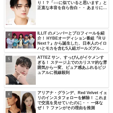
り！？「○○に似ていると思います」と
正直な本音を自ら告白・・ あまりにも
そっくりな見た目にファン大爆笑「客
観的な視点で自分を見てるねｗｗ」
ILLIT のメンバーとプロフィールを紹
介！ HYBEオーディション番組『R U
Next？』から誕生した、日本人のイロ
ハとモカを含む5人組ガールズグルー
プ！ デビュー曲「Magnetic」がいき
ATTEZ サン、すっぴんがイケメンす
なりの大ヒット
ぎる！ ステージ上でのカリスマ的な雰
囲気から一変、ピュア感あふれるビジ
ュアルに視線殺到
アリアナ・グランデ、Red Velvet イェ
リのインスタフォローを解除！ これま
で交流を見せていたのに・・ 一体な
ぜ！？ ファンがその理由を推測