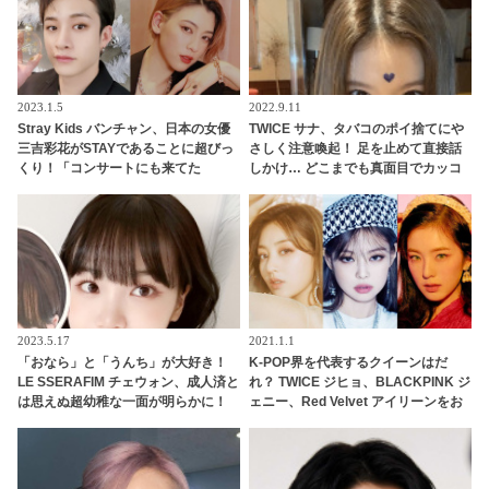
2023.1.5
2022.9.11
Stray Kids バンチャン、日本の女優
TWICE サナ、タバコのポイ捨てにや
三吉彩花がSTAYであることに超びっ
さしく注意喚起！ 足を止めて直接話
くり！「コンサートにも来てた
しかけ… どこまでも真面目でカッコ
の！？」… なんと日本語でメッセー
いい一面をキャッチ
ジを送る… 照れくさそうに喜びを噛
みしめる様子がかわいすぎるとファ
ンほっこり
2023.5.17
2021.1.1
「おなら」と「うんち」が大好き！
K-POP界を代表するクイーンはだ
LE SSERAFIM チェウォン、成人済と
れ？ TWICE ジヒョ、BLACKPINK ジ
は思えぬ超幼稚な一面が明らかに！
ェニー、Red Velvet アイリーンをお
「おならトーク」がまさかの大盛り
さえ、みごと“女王”の称号を手に入
上がり・・ 衝撃的なシーンに爆笑
れたのは・・