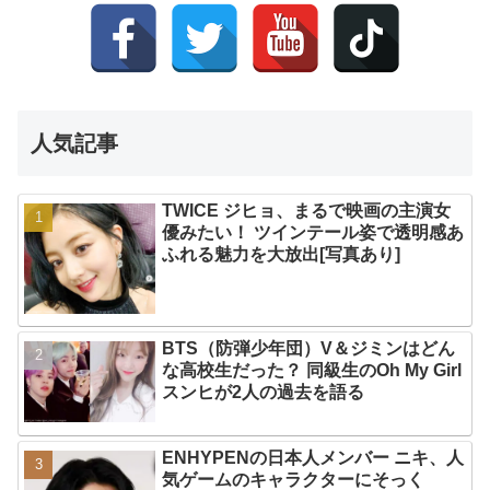
人気記事
TWICE ジヒョ、まるで映画の主演女
優みたい！ ツインテール姿で透明感あ
ふれる魅力を大放出[写真あり]
BTS（防弾少年団）V＆ジミンはどん
な高校生だった？ 同級生のOh My Girl
スンヒが2人の過去を語る
ENHYPENの日本人メンバー ニキ、人
気ゲームのキャラクターにそっく