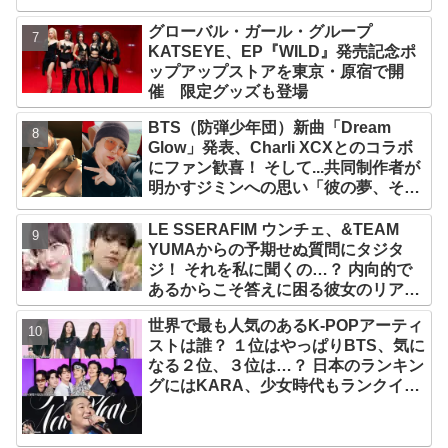
グローバル・ガール・グループ
KATSEYE、EP『WILD』発売記念ポ
ップアップストアを東京・原宿で開
催 限定グッズも登場
BTS（防弾少年団）新曲「Dream
Glow」発表、Charli XCXとのコラボ
にファン歓喜！ そして...共同制作者が
明かすジミンへの思い「彼の夢、そし
て彼の絶望から生まれた歌」
LE SSERAFIM ウンチェ、&TEAM
YUMAからの予期せぬ質問にタジタ
ジ！ それを私に聞くの…？ 内向的で
あるからこそ答えに困る彼女のリアク
ションがかわいすぎる
世界で最も人気のあるK-POPアーティ
ストは誰？ １位はやっぱりBTS、気に
なる２位、３位は…？ 日本のランキン
グにはKARA、少女時代もランクイ
ン！ 各国の個性あふれるデータに注目
殺到