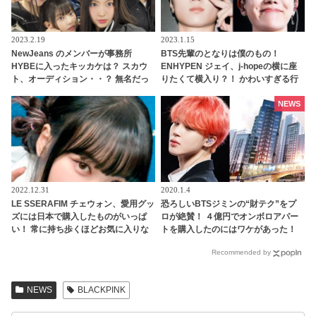
2023.2.19
2023.1.15
NewJeans のメンバーが事務所
BTS先輩のとなりは僕のもの！
HYBEに入ったキッカケは？ スカウ
ENHYPEN ジェイ、j-hopeの横に座
ト、オーディション・・？ 無名だっ
りたくて横入り？！ かわいすぎる行
た彼女たちがいかにしてスターの素
動に大爆笑
質を見いだされたのか、その経緯が
NEWS
明らかに
2022.12.31
2020.1.4
LE SSERAFIM チェウォン、愛用グッ
恐ろしいBTSジミンの“財テク”をプ
ズには日本で購入したものがいっぱ
ロが絶賛！ ４億円でオンボロアパー
い！ 常に持ち歩くほどお気に入りな
トを購入したのにはワケがあった！
そのグッズとは・・ バッグから次々
未来は『韓国一のセレブタウン』の
Recommended by
と出てくる日本のアイテムにびっく
地主になるってホント？
り「バッグの中身がほぼ日本の物
だ」
NEWS
BLACKPINK