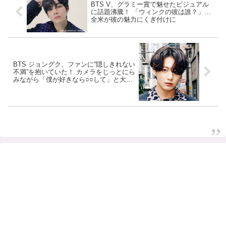
BTS V、グラミー賞で魅せたビジュアル
に話題沸騰！ 「ウィンクの彼は誰？」…
全米が彼の魅力にくぎ付けに
BTS ジョングク、ファンに“隠しきれない
不満”を抱いていた！ カメラをじっとにら
みながら「僕が好きなら○○して」と大胆
に甘えて… ジョングクが放ったファンへ
のかわいすぎる要望に注目