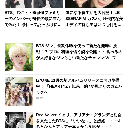
BTS、TXT・・BigHitファミリ
気になる食生活を大公開！ LE
ーのメンバーが身長の順に並ん
SSERAFIM カズハ、圧倒的な美
でみた！ 茶目っ気たっぷりに整
ボディの持ち主はいつも何を食
列するキュートな写真は必見[写
べているの？ 意外と食べる・・
真]
好きなものを食べつつ健康を維
持する方法とは？
BTS ジン、長期休暇を使って新たな趣味に挑
戦！？ プロに料理を習う姿を公開・・ 食べるの
が大好きなジンらしい新たなチャレンジにファ
ンくぎづけ
IZ*ONE 11月の新アルバムリリースに向け準備
中！ 「HEART*IZ」以来、約7か月ぶりのカムバ
ックへ
NEWS
Red Velvet イェリ、アリアナ・グランデと対面
を果たしたBTSに 「いいな～」と嫉妬 ・・す
るとなんとアリアナ本人から反応が・・！