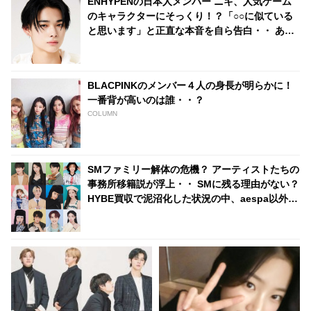
ENHYPENの日本人メンバー ニキ、人気ゲーム
のキャラクターにそっくり！？「○○に似ている
と思います」と正直な本音を自ら告白・・ あま
りにもそっくりな見た目にファン大爆笑「客観
的な視点で自分を見てるねｗｗ」
BLACPINKのメンバー４人の身長が明らかに！
一番背が高いのは誰・・？
COLUMN
SMファミリー解体の危機？ アーティストたちの
事務所移籍説が浮上・・ SMに残る理由がない？
HYBE買収で泥沼化した状況の中、aespa以外の
ほとんどが契約更新期に突入へ