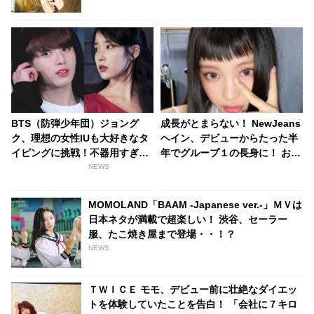
BTS（防弾少年団）ジョング
成長がとまらない！ NewJeans
ク、理想の女性IUも大好きなタ
ヘイン、デビューからたった半
イピングに挑戦！不器用すぎる
年でグループ１の長身に！ おそ
「ASMR」が話題に…ついに苦
ろしいほどの可能性を秘めた14
NEWS
手なモノ発見？[動画あり]
歳の末っ子の成長ぶりに驚きの
声
MOMOLAND「BAAM -Japanese ver.-」ＭＶは
日本ネタが満載で超楽しい！ 渋谷、セーラー
服、たこ焼き屋まで登場・・！？
NEWS
ＴＷＩＣＥ モモ、デビュー前に壮絶なダイエッ
トを体験していたことを告白！ 「会社に７キロ