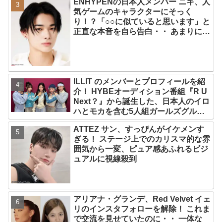
ENHYPENの日本人メンバー ニキ、人
気ゲームのキャラクターにそっく
り！？「○○に似ていると思います」と
正直な本音を自ら告白・・ あまりにも
そっくりな見た目にファン大爆笑「客
観的な視点で自分を見てるねｗｗ」
ILLIT のメンバーとプロフィールを紹
介！ HYBEオーディション番組『R U
Next？』から誕生した、日本人のイロ
ハとモカを含む5人組ガールズグルー
プ！ デビュー曲「Magnetic」がいき
ATTEZ サン、すっぴんがイケメンす
なりの大ヒット
ぎる！ ステージ上でのカリスマ的な雰
囲気から一変、ピュア感あふれるビジ
ュアルに視線殺到
アリアナ・グランデ、Red Velvet イェ
リのインスタフォローを解除！ これま
で交流を見せていたのに・・ 一体な