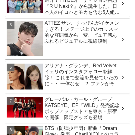
紹介！ HYBEオーディション番組
『R U Next？』から誕生した、日
本人のイロハとモカを含む5人組ガ
ールズグループ！ デビュー曲
ATTEZ サン、すっぴんがイケメン
「Magnetic」がいきなりの大ヒッ
すぎる！ ステージ上でのカリスマ
ト
的な雰囲気から一変、ピュア感あ
ふれるビジュアルに視線殺到
アリアナ・グランデ、Red Velvet
イェリのインスタフォローを解
除！ これまで交流を見せていたの
に・・ 一体なぜ！？ ファンがその
理由を推測
グローバル・ガール・グループ
KATSEYE、EP『WILD』発売記念
ポップアップストアを東京・原宿
で開催 限定グッズも登場
BTS（防弾少年団）新曲「Dream
Glow」発表、Charli XCXとのコラ