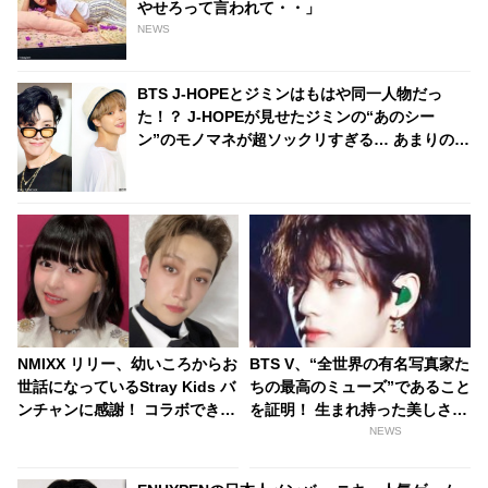
やせろって言われて・・」
NEWS
BTS J-HOPEとジミンはもはや同一人物だっ
た！？ J-HOPEが見せたジミンの“あのシー
ン”のモノマネが超ソックリすぎる… あまりの再
現度にファンから驚きの声殺到
NMIXX リリー、幼いころからお
BTS V、“全世界の有名写真家た
世話になっているStray Kids バ
ちの最高のミューズ”であること
ンチャンに感謝！ コラボできる
を証明！ 生まれ持った美しさが
ならラップに挑戦したい！ オー
生んだ逸話と称賛の声に驚愕
NEWS
ストラリア出身同士の２人の“兄
「外見の良さ“だけ”ではミュー
と妹”のような関係にほっこり
ズになれない」