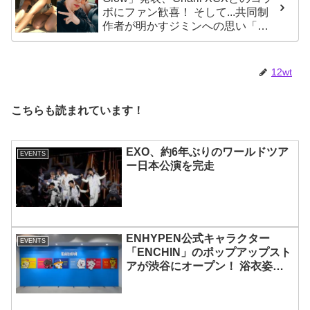
ボにファン歓喜！ そして...共同制
作者が明かすジミンへの思い「彼
の夢、そして彼の絶望から生まれ
た歌」
12wt
こちらも読まれています！
EXO、約6年ぶりのワールドツア
EVENTS
ー日本公演を完走
ENHYPEN公式キャラクター
EVENTS
「ENCHIN」のポップアップスト
アが渋谷にオープン！ 浴衣姿の
「ENCHIN」が登場