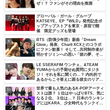
ぜ！？ ファンがその理由を推測
グローバル・ガール・グループ
KATSEYE、EP『WILD』発売記念ポ
ップアップストアを東京・原宿で開
催 限定グッズも登場
BTS（防弾少年団）新曲「Dream
Glow」発表、Charli XCXとのコラボ
にファン歓喜！ そして...共同制作者が
明かすジミンへの思い「彼の夢、そし
て彼の絶望から生まれた歌」
LE SSERAFIM ウンチェ、&TEAM
YUMAからの予期せぬ質問にタジタ
ジ！ それを私に聞くの…？ 内向的で
あるからこそ答えに困る彼女のリアク
ションがかわいすぎる
世界で最も人気のあるK-POPアーティ
ストは誰？ １位はやっぱりBTS、気に
なる２位、３位は…？ 日本のランキン
グにはKARA、少女時代もランクイ
ン！ 各国の個性あふれるデータに注目