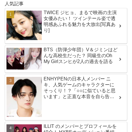
人気記事
TWICE ジヒョ、まるで映画の主演
女優みたい！ ツインテール姿で透
明感あふれる魅力を大放出[写真あ
り]
BTS（防弾少年団）V＆ジミンはど
んな高校生だった？ 同級生のOh
My Girlスンヒが2人の過去を語る
ENHYPENの日本人メンバー ニ
キ、人気ゲームのキャラクターに
そっくり！？「○○に似ていると思
います」と正直な本音を自ら告
白・・ あまりにもそっくりな見た
目にファン大爆笑「客観的な視点
で自分を見てるねｗｗ」
ILLIT のメンバーとプロフィールを