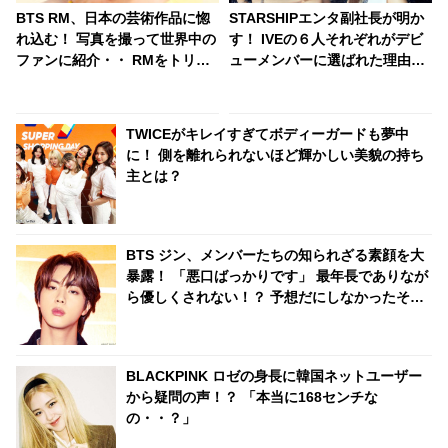
BTS RM、日本の芸術作品に惚
STARSHIPエンタ副社長が明か
れ込む！ 写真を撮って世界中の
す！ IVEの６人それぞれがデビ
ファンに紹介・・ RMをトリコ
ューメンバーに選ばれた理由と
にした独特なテイストの作品に
は？ 実力はもちろん、内面もか
くぎづけ
なり重視！ 絶え間ない努力、勤
勉さ、情熱・・ 納得のワケが明
TWICEがキレイすぎてボディーガードも夢中
かされる
に！ 側を離れられないほど輝かしい美貌の持ち
主とは？
BTS ジン、メンバーたちの知られざる素顔を大
暴露！ 「悪口ばっかりです」 最年長でありなが
ら優しくされない！？ 予想だにしなかったその
エピソード&弟たちをほめずにはいられない彼の
トークにほっこり
BLACKPINK ロゼの身長に韓国ネットユーザー
から疑問の声！？ 「本当に168センチな
の・・？」