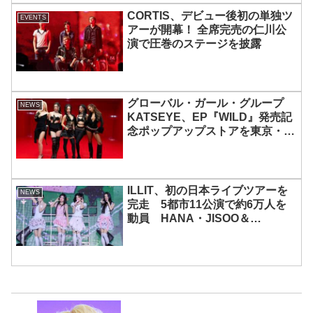
CORTIS、デビュー後初の単独ツ
EVENTS
アーが開幕！ 全席完売の仁川公
演で圧巻のステージを披露
グローバル・ガール・グループ
NEWS
KATSEYE、EP『WILD』発売記
念ポップアップストアを東京・原
宿で開催 限定グッズも登場
ILLIT、初の日本ライブツアーを
NEWS
完走 5都市11公演で約6万人を
動員 HANA・JISOO＆
MOMOKAとのスペシャルコラボ
も実現