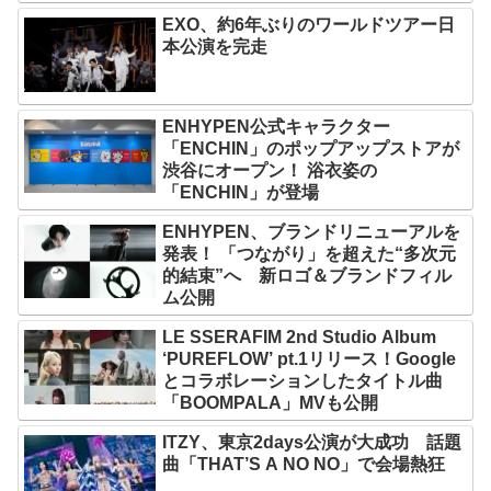
EXO、約6年ぶりのワールドツアー日
本公演を完走
ENHYPEN公式キャラクター
「ENCHIN」のポップアップストアが
渋谷にオープン！ 浴衣姿の
「ENCHIN」が登場
ENHYPEN、ブランドリニューアルを
発表！ 「つながり」を超えた“多次元
的結束”へ 新ロゴ＆ブランドフィル
ム公開
LE SSERAFIM 2nd Studio Album
‘PUREFLOW’ pt.1リリース！Google
とコラボレーションしたタイトル曲
「BOOMPALA」MVも公開
ITZY、東京2days公演が大成功 話題
曲「THAT’S A NO NO」で会場熱狂