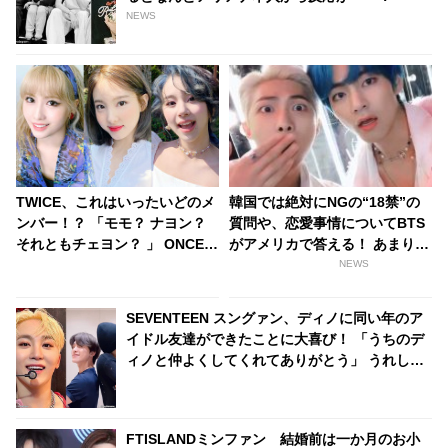
NEWS
TWICE、これはいったいどのメ
韓国では絶対にNGの“18禁”の
ンバー！？ 「モモ？ ナヨン？
質問や、恋愛事情についてBTS
それともチェヨン？ 」 ONCE大
がアメリカで答える！ あまりに
困惑！ メンバー同士のそっくり
もオープンな質問に、通訳者も
NEWS
すぎビジュアルが話題に
タジタジ
SEVENTEEN スングァン、ディノに同い年のア
イドル友達ができたことに大喜び！ 「うちのデ
ィノと仲よくしてくれてありがとう」 うれしす
ぎて動画を再生しまくり！ ディノの友達とはい
ったいダレ？
FTISLANDミンファン 結婚前は一か月のお小