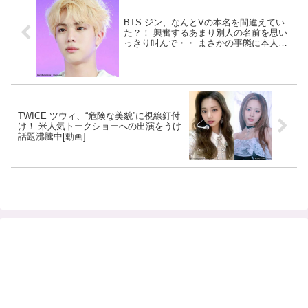
BTS ジン、なんとVの本名を間違えてい
た？！ 興奮するあまり別人の名前を思い
っきり叫んで・・ まさかの事態に本人も
大焦り？！ 予想外すぎる展開にビックリ
TWICE ツウィ、“危険な美貌”に視線釘付
け！ 米人気トークショーへの出演をうけ
話題沸騰中[動画]