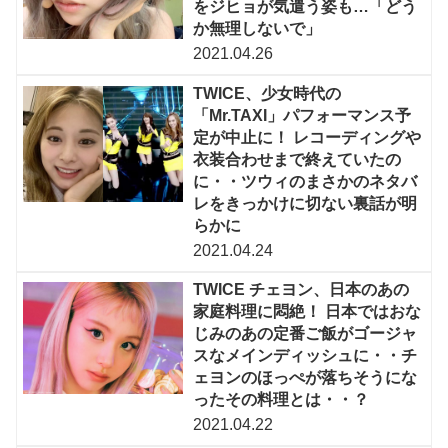
をジヒョが気遣う姿も…「どう
か無理しないで」
2021.04.26
TWICE、少女時代の
「Mr.TAXI」パフォーマンス予
定が中止に！ レコーディングや
衣装合わせまで終えていたの
に・・ツウィのまさかのネタバ
レをきっかけに切ない裏話が明
らかに
2021.04.24
TWICE チェヨン、日本のあの
家庭料理に悶絶！ 日本ではおな
じみのあの定番ご飯がゴージャ
スなメインディッシュに・・チ
ェヨンのほっぺが落ちそうにな
ったその料理とは・・？
2021.04.22