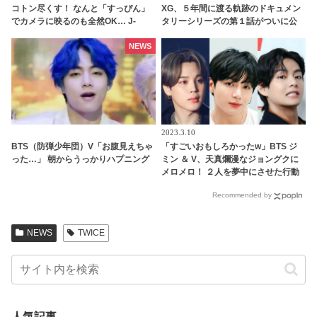
コトン尽くす！ なんと「すっぴん」
XG、５年間に渡る軌跡のドキュメン
でカメラに映るのも全然OK… J-
タリーシリーズの第１話がついに公
HOPEへの愛情を爆発させる彼の大胆
開！ 2018年のメンバーたちの姿も
行動にファンも大喜び
NEWS
2023.3.10
BTS（防弾少年団）V「お腹見えちゃ
「すごいおもしろかったw」BTS ジ
った…」 朝からうっかりハプニング
ミン ＆ V、天真爛漫なジョングクに
メロメロ！ ２人を夢中にさせた行動
とはいったいナニ？
Recommended by
NEWS
TWICE
人気記事