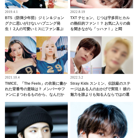
2019.4.1
2022.8.19
BTS（防弾少年団）ジミン＆ジョン
TXT テヒョン、じつは宇多田ヒカル
グクに思いがけないハプニング発
の熱狂的ファン！？ お気に入りの曲
生！ 2人の可愛いミスにファン喜ぶ
を聞きながら「ッハァ！」と悶
絶・・ 目をキラキラ輝かせながら聞
き入る彼の姿にファン爆笑「リアク
ションが完全にオタクｗｗ」
2021.10.4
2022.5.2
TWICE、「The Feels」の衣装に書か
Stray Kids スンミン、伝説級のステ
れた背番号の意味は？ メンバーやフ
ージはある人のおかげで実現！ 彼の
ァンにまつわるものから、なんだか
魅力を誰よりも知る人ならではの選
テキトー（？）なものまで・・ 気に
曲と、その誕生秘話が明らかに
なるその意味とは？