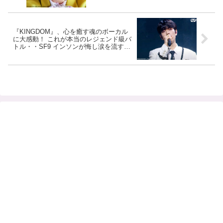
『KINGDOM』、心を癒す魂のボーカル
に大感動！ これが本当のレジェンド級バ
トル・・SF9 インソンが悔し涙を流す場
面も