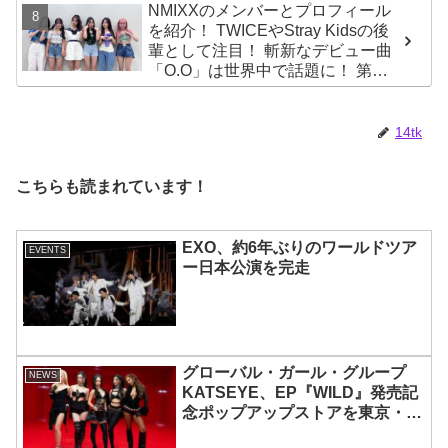
NMIXXのメンバーとプロフィール
を紹介！ TWICEやStray Kidsの後
輩として注目！ 斬新なデビュー曲
「O.O」は世界中で話題に！ 第４
世代を代表する美女ソリュンをは
じめ、全員ビジュアルメンバーと
いわれるその魅力をチェック
14tk
こちらも読まれています！
EXO、約6年ぶりのワールドツア
EVENTS
ー日本公演を完走
グローバル・ガール・グループ
NEWS
KATSEYE、EP『WILD』発売記
念ポップアップストアを東京・原
宿で開催 限定グッズも登場