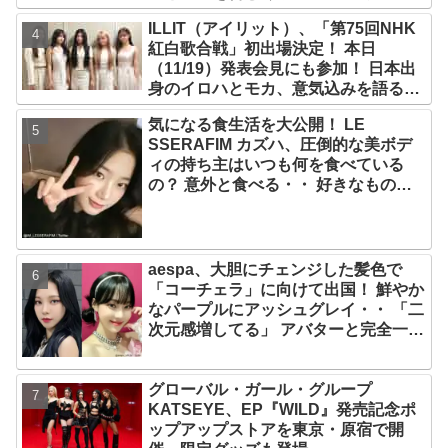
プ！ デビュー曲「Magnetic」がいき
ILLIT（アイリット）、「第75回NHK
なりの大ヒット
紅白歌合戦」初出場決定！ 本日
（11/19）発表会見にも参加！ 日本出
身のイロハとモカ、意気込みを語る
「ずっと夢見てたステージ…嬉しくて
気になる食生活を大公開！ LE
光栄」
SSERAFIM カズハ、圧倒的な美ボデ
ィの持ち主はいつも何を食べている
の？ 意外と食べる・・ 好きなものを
食べつつ健康を維持する方法とは？
aespa、大胆にチェンジした髪色で
「コーチェラ」に向けて出国！ 鮮やか
なパープルにアッシュグレイ・・ 「二
次元感増してる」 アバターと完全一致
のその姿に悶絶
グローバル・ガール・グループ
KATSEYE、EP『WILD』発売記念ポ
ップアップストアを東京・原宿で開