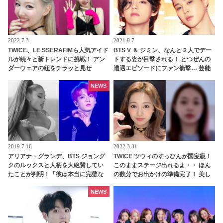
2022.7.3
2021.9.7
TWICE、LE SSERAFIMら人気アイド
BTS V ＆ ジミン、なんと２人でデー
ルが続々と新トレンドに挑戦！ アン
トする姿が目撃される！ とつぜんの
ダーウェアの紐をチラッと見せ
遭遇エピソードにファン衝撃… 芸能
る・・ セクシーすぎるスタイルにフ
人オーラをまとったジミンに話しか
ァンの反応は？
けた際のリアクションまでかわいす
NEWS
ぎると注目殺到
2019.7.16
2022.3.31
アリアナ・グランデ、BTS ジョング
TWICE ツウィのすっぴんが国宝級！
クのルックスと人柄を大絶賛してい
このままステージ出れるよ・・ ほん
たことが判明！「彼は本当に完璧な
の数分でお出かけの準備完了！ 美し
人だった」ジョングクのモテ男ぶり
すぎるツウィに悶絶
にファンは脱帽「彼は世界の歌姫ま
NEWS
でも虜にする」