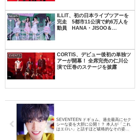
ILLIT、初の日本ライブツアーを
NEWS
完走 5都市11公演で約6万人を
動員 HANA・JISOO＆
MOMOKAとのスペシャルコラボ
も実現
CORTIS、デビュー後初の単独ツ
EVENTS
アーが開幕！ 全席完売の仁川公
演で圧巻のステージを披露
SEVENTEEN ドギョム、過去最高にセク
シーな姿を大胆に公開！？ 本人が「これ
はエロい」と話すほど破格的なその姿と
は・・ まさかのビジュアルにファンびっ
くり ＆ ドギョムの発言の真相に爆笑