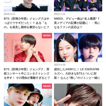
2019.4.11
2022.2.25
BTS（防弾少年団）ジョングクはや
NMIXX、デビュー曲は“史上最悪”？
っぱりウサギだった！？ ある「も
英メディアの記事が話題に・・ 気に
の」を発見し期待を裏切らないとフ
なるファンの反応は？
ァン喜ぶ
NEWS
2023.4.10
BTS（防弾少年団）ジョングク、突
成功したARMYに！ LE SSERAFIM
然コンサート中にコンタクトレンズ
カズハ、大好きなBTSとついに対
を外す！ その理由が素敵すぎるとフ
面！ なんと“推し”のジミンと一緒に
ァン感激
ダンス・・ ずっと憧れていた人との
コラボ実現にうれしさ爆発
NEWS