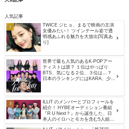
人気記事
TWICE ジヒョ、まるで映画の主演
女優みたい！ ツインテール姿で透
明感あふれる魅力を大放出[写真あ
り]
世界で最も人気のあるK-POPアー
ティストは誰？ １位はやっぱり
BTS、気になる２位、３位は…？
日本のランキングにはKARA、少女
時代もランクイン！ 各国の個性あ
ふれるデータに注目殺到
ILLIT のメンバーとプロフィールを
紹介！ HYBEオーディション番組
『R U Next？』から誕生した、日
本人のイロハとモカを含む5人組ガ
ールズグループ！ デビュー曲