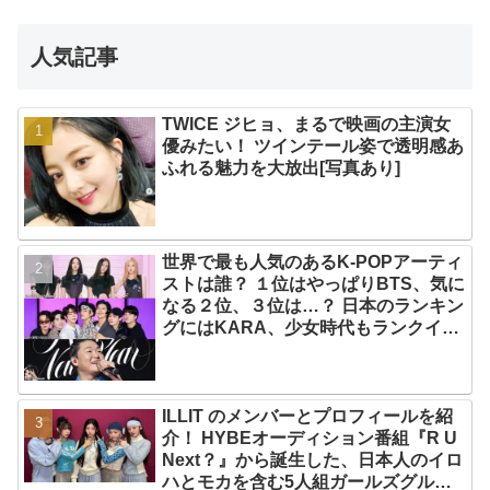
人気記事
TWICE ジヒョ、まるで映画の主演女
優みたい！ ツインテール姿で透明感あ
ふれる魅力を大放出[写真あり]
世界で最も人気のあるK-POPアーティ
ストは誰？ １位はやっぱりBTS、気に
なる２位、３位は…？ 日本のランキン
グにはKARA、少女時代もランクイ
ン！ 各国の個性あふれるデータに注目
殺到
ILLIT のメンバーとプロフィールを紹
介！ HYBEオーディション番組『R U
Next？』から誕生した、日本人のイロ
ハとモカを含む5人組ガールズグルー