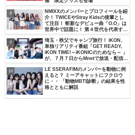
催 限定グッズも登場
NMIXXのメンバーとプロフィールを紹
介！ TWICEやStray Kidsの後輩とし
て注目！ 斬新なデビュー曲「O.O」は
世界中で話題に！ 第４世代を代表する
美女ソリュンをはじめ、全員ビジュア
埼玉・秩父でキャンプ旅行！ iKON、
ルメンバーといわれるその魅力をチェ
単独リアリティ番組「GET READY,
ック
iKON TIME!～iKONICのためなら～ 」
が、７月７日からMnetで放送・配信ス
タート
LE SSERAFIMのメンバーを動物に例
えると？ ミーアキャットにフクロウ
に・・ 「動物MBTI診断」の結果を性
格とともに解説