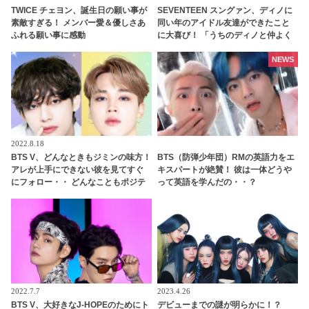
TWICE チェヨン、誕生日の願い事が
SEVENTEEN スングァン、ディノに
素敵すぎる！ メンバー愛＆優しさあ
同い年のアイドル友達ができたこと
ふれる願い事に感動
に大喜び！ 「うちのディノと仲よく
してくれてありがとう」 うれしすぎ
て動画を再生しまくり！ ディノの友
NEWS
達とはいったいダレ？
2022.8.18
BTS V、どんなときもジミンの味方！
BTS（防弾少年団）RMの英語力をエ
アレが上手にできない彼を見てすぐ
キスパートが絶賛！ 彼は一体どうや
にフォロー・・ どんなこともポジテ
って英語を学んだの・・？
ィブにとらえるVらしい発言にほっこ
り
2022.7.7
2023.4.26
BTS V、大好きなJ-HOPEのためにト
デビューまでの謎が明らかに！？