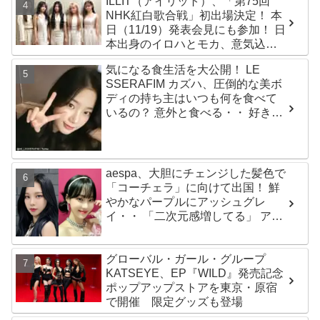
ILLIT（アイリット）、「第75回
「Magnetic」がいきなりの大ヒッ
NHK紅白歌合戦」初出場決定！ 本
ト
日（11/19）発表会見にも参加！ 日
本出身のイロハとモカ、意気込み
を語る「ずっと夢見てたステー
気になる食生活を大公開！ LE
ジ…嬉しくて光栄」
SSERAFIM カズハ、圧倒的な美ボ
ディの持ち主はいつも何を食べて
いるの？ 意外と食べる・・ 好きな
ものを食べつつ健康を維持する方
法とは？
aespa、大胆にチェンジした髪色で
「コーチェラ」に向けて出国！ 鮮
やかなパープルにアッシュグレ
イ・・ 「二次元感増してる」 アバ
ターと完全一致のその姿に悶絶
グローバル・ガール・グループ
KATSEYE、EP『WILD』発売記念
ポップアップストアを東京・原宿
で開催 限定グッズも登場