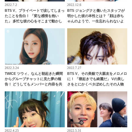
2022.7.2
2022.12.6
BTS V、プライベートで涙してしまっ
BTS ジョングクと働いたスタッフが
たことを告白！ 「変な感情を抱い
明かした彼の本性とは？「顔は赤ち
た」 多忙な彼の心をそこまで動かし
ゃんのようで、一生忘れられないよ
たものとは…？ 彼が明かした素直な
うな香りがしました」ジョングクに
思いに共感するファン続々
魅了されたダンサーのコメントにフ
ァン興味津々
2022.3.24
2022.7.27
TWICE ツウィ、なんと朝起きた瞬間
BTS V、その美貌で大親友をメロメロ
からグループチャットに見た夢の報
に！ 「寝起きでも綺麗だ」 Vの美し
告！ どうしてもメンバーと内容を共
さをとにかくベタぼめしたその人物
有したい！ そのかわいすぎる姿にほ
とは…？ 友人をも魅了してしまうVの
っこり
ビジュアルにファン感動
2022.4.25
2022.5.31