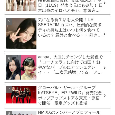
NHK紅白歌合戦」初出場決定！ 本
ト
日（11/19）発表会見にも参加！ 日
本出身のイロハとモカ、意気込み
を語る「ずっと夢見てたステー
気になる食生活を大公開！ LE
ジ…嬉しくて光栄」
SSERAFIM カズハ、圧倒的な美ボ
ディの持ち主はいつも何を食べて
いるの？ 意外と食べる・・ 好きな
ものを食べつつ健康を維持する方
法とは？
aespa、大胆にチェンジした髪色で
「コーチェラ」に向けて出国！ 鮮
やかなパープルにアッシュグレ
イ・・ 「二次元感増してる」 アバ
ターと完全一致のその姿に悶絶
グローバル・ガール・グループ
KATSEYE、EP『WILD』発売記念
ポップアップストアを東京・原宿
で開催 限定グッズも登場
NMIXXのメンバーとプロフィール