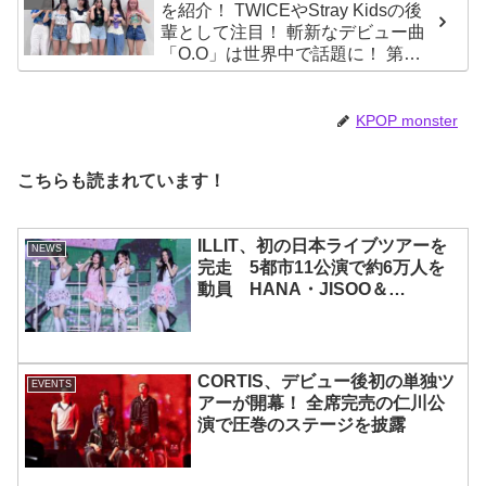
を紹介！ TWICEやStray Kidsの後
輩として注目！ 斬新なデビュー曲
「O.O」は世界中で話題に！ 第４
世代を代表する美女ソリュンをは
じめ、全員ビジュアルメンバーと
いわれるその魅力をチェック
KPOP monster
こちらも読まれています！
ILLIT、初の日本ライブツアーを
NEWS
完走 5都市11公演で約6万人を
動員 HANA・JISOO＆
MOMOKAとのスペシャルコラボ
も実現
CORTIS、デビュー後初の単独ツ
EVENTS
アーが開幕！ 全席完売の仁川公
演で圧巻のステージを披露