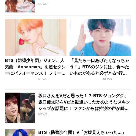
NEWS
BTS（防弾少年団）ジミン、人
「見たら一口あげたくなっちゃ
気曲「Anpanman」を超セクシ
う！」BTSのジンには、食べた
ーにパフォーマンス！ フリース
いものがあると必ずとる“行
タイルのホットなダンスにファ
動”があった！ メンバーも思わ
NEWS
NEWS
ン悶絶
ず譲ってしまう、世渡り上手な
行動とは？
坂口さんをVだと思った！？ BTS ジョングク、
坂口健太郎をVだと勘違いしたかのようなスキン
シップが話題に！ ファンからは推測の声が続々
…ジョングクの愛らしい姿に胸キュン
NEWS
BTS（防弾少年団）V「お腹見えちゃった…」