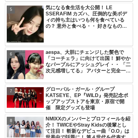
「ずっと夢見てたステージ…嬉しくて
気になる食生活を大公開！ LE
光栄」
SSERAFIM カズハ、圧倒的な美ボデ
ィの持ち主はいつも何を食べている
の？ 意外と食べる・・ 好きなものを
食べつつ健康を維持する方法とは？
aespa、大胆にチェンジした髪色で
「コーチェラ」に向けて出国！ 鮮やか
なパープルにアッシュグレイ・・ 「二
次元感増してる」 アバターと完全一致
のその姿に悶絶
グローバル・ガール・グループ
KATSEYE、EP『WILD』発売記念ポ
ップアップストアを東京・原宿で開
催 限定グッズも登場
NMIXXのメンバーとプロフィールを紹
介！ TWICEやStray Kidsの後輩とし
て注目！ 斬新なデビュー曲「O.O」は
世界中で話題に！ 第４世代を代表する