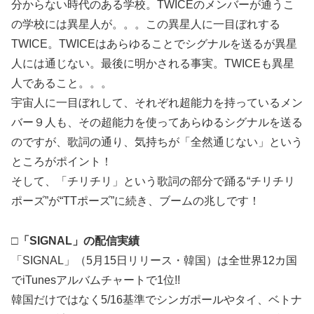
分からない時代のある学校。TWICEのメンバーが通うこ
の学校には異星人が。。。この異星人に一目ぼれする
TWICE。TWICEはあらゆることでシグナルを送るが異星
人には通じない。最後に明かされる事実。TWICEも異星
人であること。。。
宇宙人に一目ぼれして、それぞれ超能力を持っているメン
バー９人も、その超能力を使ってあらゆるシグナルを送る
のですが、歌詞の通り、気持ちが「全然通じない」という
ところがポイント！
そして、「チリチリ」という歌詞の部分で踊る“チリチリ
ポーズ”が“TTポーズ”に続き、ブームの兆しです！
□「SIGNAL」の配信実績
「SIGNAL」（5月15日リリース・韓国）は全世界12カ国
でiTunesアルバムチャートで1位!!
韓国だけではなく5/16基準でシンガポールやタイ、ベトナ