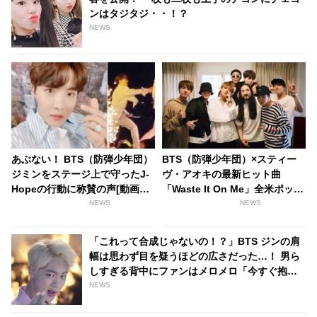
ンはタジタジ・・！？
NEWS
あぶない！ BTS（防弾少年団）
BTS（防弾少年団）×スティー
ジミンをステージ上で守ったJ-
ヴ・アオキの最新ヒット曲
Hopeの行動に称賛の声[動画あ
「Waste It On Me」全米ポップ
り]
ソングチャートにランクイン！
NEWS
NEWS
BTSにとって３曲目の快挙
「これって合成じゃないの！？」BTS ジンの肩
幅は思わず目を疑うほどの広さだった…！ 男ら
しすぎる背中にファンはメロメロ「今すぐ抱き
つきたい」
NEWS