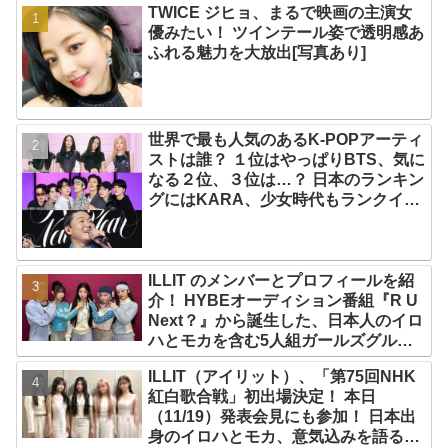
TWICE ジヒョ、まるで映画の主演女
優みたい！ ツインテール姿で透明感あ
ふれる魅力を大放出[写真あり]
世界で最も人気のあるK-POPアーティ
ストは誰？ １位はやっぱりBTS、気に
なる２位、３位は…？ 日本のランキン
グにはKARA、少女時代もランクイ
ン！ 各国の個性あふれるデータに注目
殺到
ILLIT のメンバーとプロフィールを紹
介！ HYBEオーディション番組『R U
Next？』から誕生した、日本人のイロ
ハとモカを含む5人組ガールズグルー
プ！ デビュー曲「Magnetic」がいき
ILLIT（アイリット）、「第75回NHK
なりの大ヒット
紅白歌合戦」初出場決定！ 本日
（11/19）発表会見にも参加！ 日本出
身のイロハとモカ、意気込みを語る