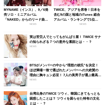
MYNAME（インス）、9／6発
TWICE、アジアを席巻！日本を
売ソロ・ミニアルバム
含む9の国と地域のiTunes 総合
「NAKED」からのリード曲
アルバム・ランキングで1位獲
「NAKED LOVE」MV公開！ ジ
得
NEWS
NEWS
ャケット写真も解禁[動画あり]
実は苦労人でとってもがんばり屋！ TWICE サナ
の知られざる７つの意外な素顔とは・・？
NEWS
BTSがメンバーの中から“理想の彼氏”を決定！
ほぼ満場一致で選ばれたメンバーへの大絶賛の
理由に胸キュン必至！ 7人の美男子が選ぶ最高の
男とは？「彼女にも優しくしてくれると思う」
NEWS
台湾出身のTWICE ツウィ、韓国にきてもっとも
困惑したことは？ ツウィを困らせた特有の文化
とは・・？