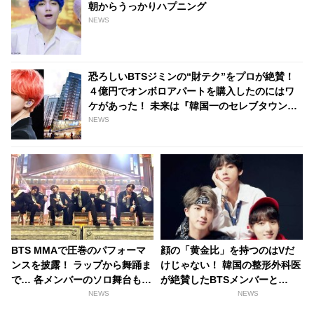
朝からうっかりハプニング
NEWS
恐ろしいBTSジミンの“財テク”をプロが絶賛！
４億円でオンボロアパートを購入したのにはワ
ケがあった！ 未来は『韓国一のセレブタウン』
の地主になるってホント？
NEWS
BTS MMAで圧巻のパフォーマ
顔の「黄金比」を持つのはVだ
ンスを披露！ ラップから舞踊ま
けじゃない！ 韓国の整形外科医
で… 各メンバーのソロ舞台も
が絶賛したBTSメンバーと
破格のステージ演出も要チェッ
は・・
NEWS
NEWS
ク