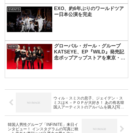
EXO、約6年ぶりのワールドツア
EVENTS
ー日本公演を完走
グローバル・ガール・グループ
NEWS
KATSEYE、EP『WILD』発売記
念ポップアップストアを東京・原
宿で開催 限定グッズも登場
ウィル・スミスの息子、ジェイデン・ス
ミスはＫ－ＰＯＰが大好き！ あの有名韓
国人アーティストのアルバムを購入[写真
あり]
韓国人男性グループ「INFINITE」来日イ
ンタビュー！ インスタグラムの写真に映