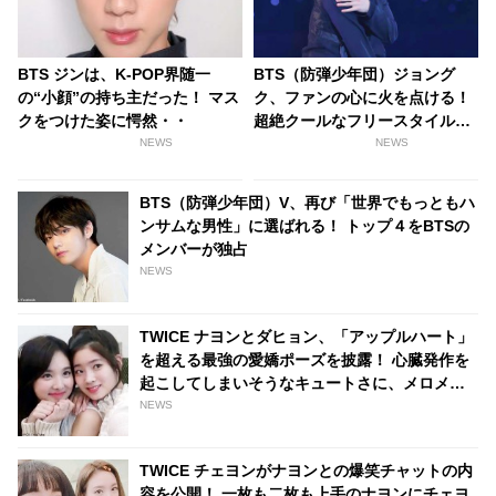
BTS ジンは、K-POP界随一
BTS（防弾少年団）ジョング
の“小顔”の持ち主だった！ マス
ク、ファンの心に火を点ける！
クをつけた姿に愕然・・
超絶クールなフリースタイルダ
ンスを披露
NEWS
NEWS
BTS（防弾少年団）V、再び「世界でもっともハ
ンサムな男性」に選ばれる！ トップ４をBTSの
メンバーが独占
NEWS
TWICE ナヨンとダヒョン、「アップルハート」
を超える最強の愛嬌ポーズを披露！ 心臓発作を
起こしてしまいそうなキュートさに、メロメロ
になるファンが続出[動画あり]
NEWS
TWICE チェヨンがナヨンとの爆笑チャットの内
容を公開！ 一枚も二枚も上手のナヨンにチェヨ