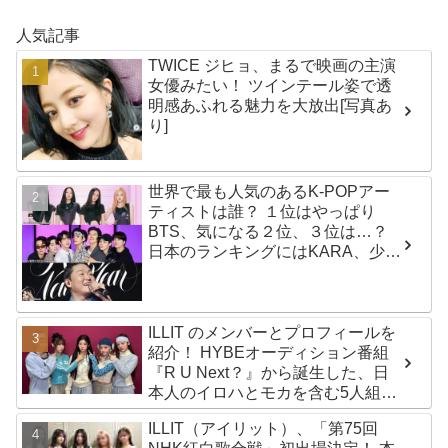
人気記事
TWICE ジヒョ、まるで映画の主演
女優みたい！ ツインテール姿で透
明感あふれる魅力を大放出[写真あ
り]
世界で最も人気のあるK-POPアー
ティストは誰？ １位はやっぱり
BTS、気になる２位、３位は…？
日本のランキングにはKARA、少女
時代もランクイン！ 各国の個性あ
ふれるデータに注目殺到
ILLIT のメンバーとプロフィールを
紹介！ HYBEオーディション番組
『R U Next？』から誕生した、日
本人のイロハとモカを含む5人組ガ
ールズグループ！ デビュー曲
ILLIT（アイリット）、「第75回
「Magnetic」がいきなりの大ヒッ