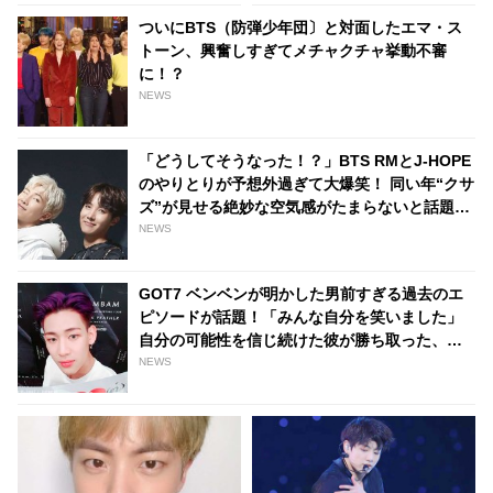
ついにBTS（防弾少年団〕と対面したエマ・ス
トーン、興奮しすぎてメチャクチャ挙動不審
に！？
NEWS
「どうしてそうなった！？」BTS RMとJ-HOPE
のやりとりが予想外過ぎて大爆笑！ 同い年“クサ
ズ”が見せる絶妙な空気感がたまらないと話題
「完全に2人のペースだわ」
NEWS
GOT7 ベンベンが明かした男前すぎる過去のエ
ピソードが話題！「みんな自分を笑いました」
自分の可能性を信じ続けた彼が勝ち取った、信
じられない栄光とは
NEWS