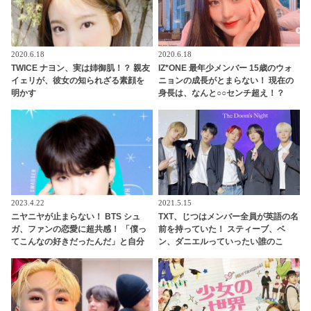
2020.6.18
2020.6.18
TWICE ナヨン、実は姉御肌！？ 親友
IZ*ONE 最年少メンバー 15歳のウォ
イェリが、彼女の知られざる素顔を
ニョンの成長がとまらない！ 現在の
明かす
身長は、なんと○○センチ超え！？
2023.4.22
2021.5.15
ニヤニヤが止まらない！ BTS シュ
TXT、じつはメンバー全員が英語の名
ガ、ファンの恋愛に超共感！ 「僕っ
前を持っていた！ スティーブ、ベ
てこんなの好きだったんだ」と自分
ン、ダニエルっていったい誰のこ
でもビックリ…ARMYの恋愛事情に
と？ それぞれを英語名で呼び合うほ
ワクワクする様子がかわいすぎる
ほえましい姿も公開