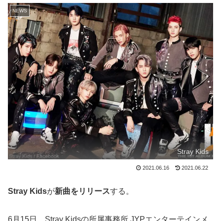
NEWS
Stray Kids
2021.06.16
2021.06.22
Stray Kids
が
新曲をリリース
する。
6月15日、Stray Kidsの所属事務所 JYPエンターテインメ