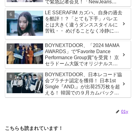
で緊急記者会見！「NewJeans
never dies!」と微笑みの宣言！
LE SSERAFIM カズハ、自身の過去
ADOR側、2029年まで契約有効と
を酷評！？「とても下手」バレエ
主張
とは大きく違うダンススタイルに
苦戦・・ めげることなく冷静に努
力を重ねる姿に称賛の声続々
BOYNEXTDOOR、「2024 MAMA
AWARDS」で“Favorite Dance
Performance Group賞”を受賞！ 京
セラドーム大阪でオリジナルステ
ージパフォーマンス披露！ 卒業パ
BOYNEXTDOOR、日本レコード協
ーティーをコンセプトにスーツで
会プラチナ認定を獲得！ 日本1st
魅了【動画あり】
Single『AND,』が出荷25万枚を超
える！ 韓国での９月カムバックも
決定
01y
こちらも読まれています！