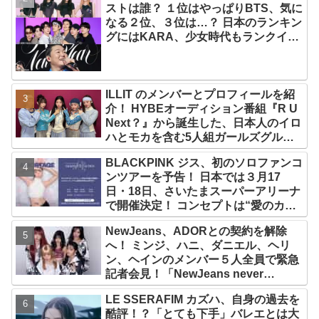
ストは誰？ １位はやっぱりBTS、気に
なる２位、３位は…？ 日本のランキン
グにはKARA、少女時代もランクイ
ン！ 各国の個性あふれるデータに注目
殺到
ILLIT のメンバーとプロフィールを紹
介！ HYBEオーディション番組『R U
Next？』から誕生した、日本人のイロ
ハとモカを含む5人組ガールズグルー
プ！ デビュー曲「Magnetic」がいき
BLACKPINK ジス、初のソロファンコ
なりの大ヒット
ンツアーを予告！ 日本では３月17
日・18日、さいたまスーパーアリーナ
で開催決定！ コンセプトは“愛のカケ
ラ”！？ 14日には新アルバム
NewJeans、ADORとの契約を解除
『AMORTAGE』もリリース
へ！ ミンジ、ハニ、ダニエル、ヘリ
ン、ヘインのメンバー５人全員で緊急
記者会見！「NewJeans never
dies!」と微笑みの宣言！ ADOR側、
LE SSERAFIM カズハ、自身の過去を
2029年まで契約有効と主張
酷評！？「とても下手」バレエとは大