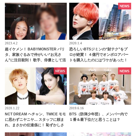
ンキングにはKARA、少女時代もラ
わかった」サクラにメロメロな姿が
ンクイン！ 各国の個性あふれるデー
かわいすぎる
NEWS
タに注目殺到
2023.4.2
2020.1.4
超イケメン！ BABYMONSTER パリ
恐ろしいBTSジミンの“財テク”をプ
タ、家族ぐるみで仲がいい“お兄さ
ロが絶賛！ ４億円でオンボロアパー
ん”に注目殺到！ 歌手、俳優として活
トを購入したのにはワケがあった！
躍するその人物とは？
未来は『韓国一のセレブタウン』の
地主になるってホント？
NEWS
NEWS
2020.1.22
2019.6.16
NCT DREAM ヘチャン、TWICE モモ
BTS（防弾少年団）、メンバー内で
に思わずニヤニヤ… スタッフに頼ま
１番＆最下位だと思うことは？
れ、まさかの伝達係に！ 恥ずかしさ
を懸命にこらえながらも任務を全う
する、かわいいすぎる姿に、ファン