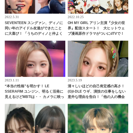
2022.5.31
2022.10.25
SEVENTEEN スングァン、ディノに
OH MY GIRL アリン主演『少女の世
同い年のアイドル友達ができたこと
界』配信スタート！ 大ヒットウェ
に大喜び！ 「うちのディノと仲よく
ブ漫画原作ドラマがついにdTVで！
してくれてありがとう」 うれしすぎ
シーズン２が制作されるほどの人気
て動画を再生しまくり！ ディノの友
ドラマを見逃すな
達とはいったいダレ？
2023.1.11
2023.5.19
“本当の性格”を明かす！ LE
清々しいほどの自己肯定感の高さ！
SSERAFIM ユンジン、明るく活発に
(G)I-DLE ウギ、演技の仕事をしない
見えるけどMBTIは・・ カメラに映っ
意外な理由を告白！「他の人の機会
た姿だけじゃわからない、深い心の
を奪ってしまいそう・・」自身への
内とは？
絶大な自信に感心＆爆笑