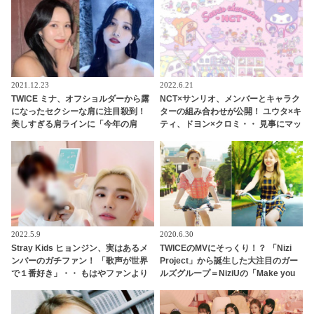
の視線釘づけ
2021.12.23
2022.6.21
TWICE ミナ、オフショルダーから露
NCT×サンリオ、メンバーとキャラク
になったセクシーな肩に注目殺到！
ターの組み合わせが公開！ ユウタ×キ
美しすぎる肩ラインに「今年の肩
ティ、ドヨン×クロミ・・ 見事にマッ
賞」期待高まる
チしたキャラがかわいすぎる
2022.5.9
2020.6.30
Stray Kids ヒョンジン、実はあるメ
TWICEのMVにそっくり！？ 「Nizi
ンバーのガチファン！ 「歌声が世界
Project」から誕生した大注目のガー
で１番好き」・・ もはやファンより
ルズグループ＝NiziUの「Make you
もファンといえるほど、ドハマりし
happy」ＭＶはTWICE人気曲を彷彿
ていることが明らかに
とさせるシーンが満載[動画あり]