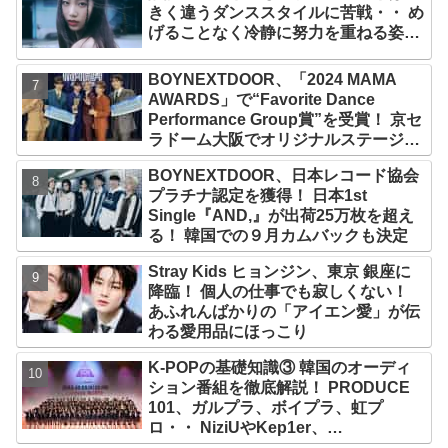
きく違うダンススタイルに苦戦・・ め
げることなく冷静に努力を重ねる姿に
称賛の声続々
BOYNEXTDOOR、「2024 MAMA
AWARDS」で“Favorite Dance
Performance Group賞”を受賞！ 京セ
ラドーム大阪でオリジナルステージパ
フォーマンス披露！ 卒業パーティーを
BOYNEXTDOOR、日本レコード協会
コンセプトにスーツで魅了【動画あ
プラチナ認定を獲得！ 日本1st
り】
Single『AND,』が出荷25万枚を超え
る！ 韓国での９月カムバックも決定
Stray Kids ヒョンジン、東京 銀座に
降臨！ 個人の仕事でも寂しくない！
あふれんばかりの「アイエン愛」が伝
わる愛用品にほっこり
K-POPの基礎知識③ 韓国のオーディ
ション番組を徹底解説！ PRODUCE
101、ガルプラ、ボイプラ、虹プ
ロ・・ NiziUやKep1er、
ZEROBASEONEら人気グループが