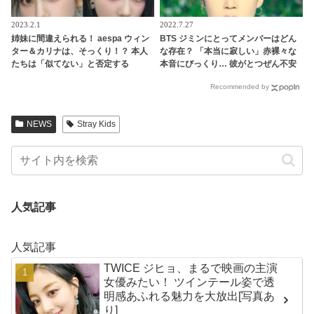
2023.2.1
2022.7.27
姉妹に間違えられる！ aespa ウィン
BTS ジミンにとってメンバーはどん
ター＆カリナは、そっくり！？ 本人
な存在？ 「本当に寂しい」赤裸々な
たちは「似てない」と否定する
本音にびっくり… 彼がとつぜん不安
も・・認めざるを得ない証言＆出来
になってしまった理由にも注目
Recommended by
事が頻発
NEWS
Stray Kids
人気記事
人気記事
TWICE ジヒョ、まるで映画の主演
女優みたい！ ツインテール姿で透
明感あふれる魅力を大放出[写真あ
り]