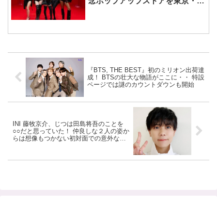
念ポップアップストアを東京・原
宿で開催 限定グッズも登場
『BTS, THE BEST』初のミリオン出荷達
成！ BTSの壮大な物語がここに・・ 特設
ページでは謎のカウントダウンも開始
INI 藤牧京介、じつは田島将吾のことを
○○だと思っていた！ 仲良しな２人の姿か
らは想像もつかない初対面での意外な印
象とは… ますます絆が深まっていくINIメ
ンバーの変化にファンわくわく