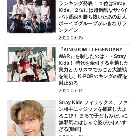
ランキング発表！ １位はStray
Kids、２位には超過酷なサバイ
バル番組を勝ち抜いたあの新人
ボーイズグループがいきなりラ
ンクイン
2021.06.05
『KINGDOM：LEGENDARY
WAR』を制したのは・・Stray
Kids！ 時代を牽引する卓越した
実力とカリスマでみごと大激戦
を制し、K-POPのキングの座を
射止める
2021.06.04
Stray Kids フィリックス、ファ
ン相手にマジックを披露し大よ
ろこび！ まるで子どもみたいに
無邪気にはしゃぐ姿がかわいす
ぎる[動画]