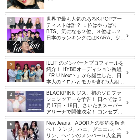
世界で最も人気のあるK-POPアー
ティストは誰？ １位はやっぱり
BTS、気になる２位、３位は…？
日本のランキングにはKARA、少女
時代もランクイン！ 各国の個性あ
ふれるデータに注目殺到
ILLIT のメンバーとプロフィールを
紹介！ HYBEオーディション番組
『R U Next？』から誕生した、日
本人のイロハとモカを含む5人組ガ
ールズグループ！ デビュー曲
BLACKPINK ジス、初のソロファ
「Magnetic」がいきなりの大ヒッ
ンコンツアーを予告！ 日本では３
ト
月17日・18日、さいたまスーパー
アリーナで開催決定！ コンセプト
は“愛のカケラ”！？ 14日には新ア
NewJeans、ADORとの契約を解除
ルバム『AMORTAGE』もリリース
へ！ ミンジ、ハニ、ダニエル、ヘ
リン、ヘインのメンバー５人全員