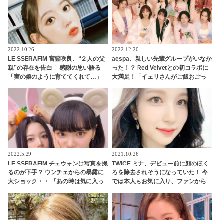
2022.10.26
2022.12.20
LE SSERAFIM 宮脇咲良、“２人の父
aespa、親しい先輩グループがいなか
親”の存在を告白！ 感謝の思い語る
った！？ Red Velvetとの初コラボに
「実の娘のように育ててくれて…」
大満足！「イェリさんがご飯おごっ
「幸せな人生を送ってきた」センシ
てくれるって」先輩との交流にうれ
ティブな話題にも臆せず堂々とした
しさを隠せないメンバーたちにほっ
姿を見せる彼女に称賛の声
こり
2022.5.29
2021.10.26
LE SSERAFIM チェウォンは写真を撮
TWICE ミナ、デビュー前に顔のほく
るのが下手？ ウンチェからの暴露に
ろを除去されそうになっていた！ 今
大ショック・・ 「あの時は気に入っ
では本人もお気に入り、ファンから
てるって言ってたのに」
も愛されるチャームポイントに