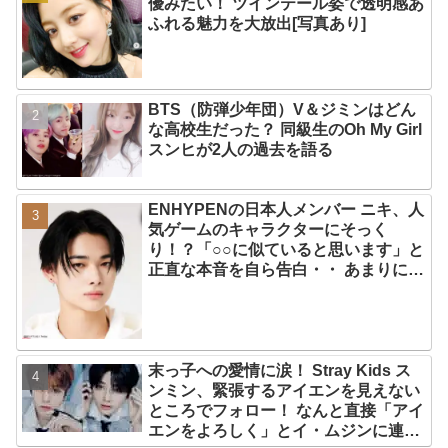
優みたい！ ツインテール姿で透明感あ
ふれる魅力を大放出[写真あり]
BTS（防弾少年団）V＆ジミンはどん
な高校生だった？ 同級生のOh My Girl
スンヒが2人の過去を語る
ENHYPENの日本人メンバー ニキ、人
気ゲームのキャラクターにそっく
り！？「○○に似ていると思います」と
正直な本音を自ら告白・・ あまりにも
そっくりな見た目にファン大爆笑「客
観的な視点で自分を見てるねｗｗ」
末っ子への愛情に涙！ Stray Kids ス
ンミン、緊張するアイエンを見えない
ところでフォロー！ なんと直接「アイ
エンをよろしく」とイ・ムジンに連