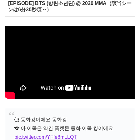
[EPISODE] BTS (방탄소년단) @ 2020 MMA（該当シー
ンは6分30秒頃～）
🐹:동화킹이에요 동화킹
🐨:아 이쪽은 약간 퐄켓몬 동화 이쪽 킹이에요
pic.twitter.com/YFfe8mLLQT