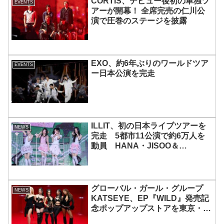
CORTIS、デビュー後初の単独ツ
EVENTS
アーが開幕！ 全席完売の仁川公
演で圧巻のステージを披露
EXO、約6年ぶりのワールドツア
EVENTS
ー日本公演を完走
ILLIT、初の日本ライブツアーを
NEWS
完走 5都市11公演で約6万人を
動員 HANA・JISOO＆
MOMOKAとのスペシャルコラボ
も実現
グローバル・ガール・グループ
NEWS
KATSEYE、EP『WILD』発売記
念ポップアップストアを東京・原
宿で開催 限定グッズも登場