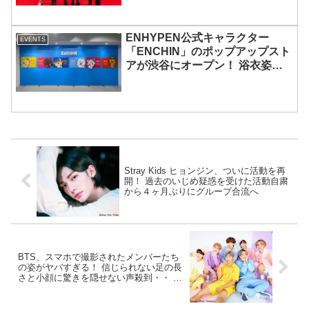
ENHYPEN公式キャラクター
EVENTS
「ENCHIN」のポップアップスト
アが渋谷にオープン！ 浴衣姿の
「ENCHIN」が登場
Stray Kids ヒョンジン、ついに活動を再
開！ 過去のいじめ疑惑を受けた活動自粛
から４ヶ月ぶりにグループ合流へ
BTS、スマホで撮影されたメンバーたち
の姿がヤバすぎる！ 信じられない足の長
さと小顔に驚きを隠せない声殺到・・ ス
ーパースターの圧巻のオーラと美貌に圧
倒されるファン続出