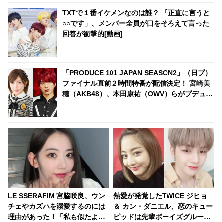
TXTで１番イケメンなのは誰？ 「正直に言うと
○○です」、メンバー全員が口をそろえて言った
回答が衝撃的[動画]
「PRODUCE 101 JAPAN SEASON2」（日プ）
ファイナル直前２時間特番が配信決定！ 宮崎美
穂（AKB48）、本田康祐（OWV）らがプデュの
魅力を語る・・ファイナル収録の観覧募集もス
タート
LE SSERAFIM 宮脇咲良、ウン
熱愛が発覚したTWICE ジヒョ
チェやカズハを溺愛するのには
＆ カン・ダニエル、恋のキュー
理由があった！「私も似たよう
ピッドは先輩ボーイズグループ