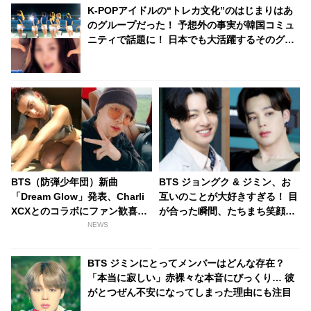
K-POPアイドルの“トレカ文化”のはじまりはあ
のグループだった！ 予想外の事実が韓国コミュ
ニティで話題に！ 日本でも大活躍するそのグル
ープとは？
BTS（防弾少年団）新曲
BTS ジョングク & ジミン、お
「Dream Glow」発表、Charli
互いのことが大好きすぎる！ 目
XCXとのコラボにファン歓喜！
が合った瞬間、たちまち笑顔
そして…共同制作者が明かすジ
に… 緊張感あふれるステージで
NEWS
ミンへの思い「彼の夢、そして
も愛にあふれた２人の姿にほっ
彼の絶望から生まれた歌」
こり
BTS ジミンにとってメンバーはどんな存在？
「本当に寂しい」赤裸々な本音にびっくり… 彼
がとつぜん不安になってしまった理由にも注目