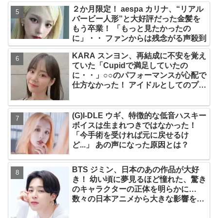
絡… 愛にあふれたエピソードにファン
２か月限定！ aespa カリナ、“リアル
感動
バービー人形”と大好評だった金髪を
もう卒業！ 「もっと見たかったの
に」・・ ファンからは残念がる声殺到
KARA スンヨン、再結成に不安を覚え
ていた「Cupidで満足していたの
に・・」○○のパフォーマンスが心配で
仕方なかった！ アイドルとしてのプラ
イドが感じられる発言はさすがの一言
(G)I-DLE ウギ、特徴的な低音ハスキー
ボイスは生まれつきではなかった！
「今手術を受ければ元に戻せるけ
ど...」 あの声になった原因とは？
BTS ジミン、日本のあの作品が大好
き！ 幼い頃に夢見るほど憧れた、驚き
のキャラクターの正体を明らかに…
数々の日本アニメから大きな影響を受
けたエピソードにファン大喜び