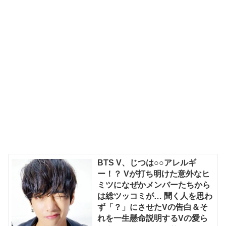
BTS V、じつは○○アレルギ
ー！？ Vが打ち明けた意外なヒ
ミツになぜかメンバーたちから
は総ツッコミが… 聞く人を思わ
ず「？」にさせたVの告白＆そ
れを一生懸命説明するVの愛ら