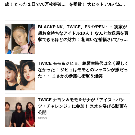
成！ たった１日で70万枚突破！
を受賞！ 大ヒットアルバム
ソロでも高い人気ぶりを証明
『LOVE YOURSELF』シリーズ
のデザインが高く評価される
BLACKPINK、TWICE、ENHYPEN・・ 実家が
超お金持ちなアイドル10人！ なんと放送局を買
収できるほどの財力！ 桁違いな裕福さにびっく
り
TWICE モモ＆ジヒョ、練習生時代は全く親しく
なかった！ ジヒョはモモとのレッスンが嫌だっ
た・・ まさかの暴露に衝撃＆爆笑
TWICE ナヨン＆モモ＆サナが「アイス・バケ
ツ・チャレンジ」に参加！ 氷水を浴びる動画を
公開
NEWS