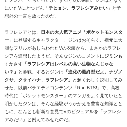
たメンバーたちだったが、すると次の瞬間、ジンはとなり
にいたVにとつぜん
「テヒョン、ラフレシアみたい」
と予
想外の一言を放ったのだ。
ラフレシアとは、
日本の大人気アニメ「ポケットモンスタ
ー」
に登場するキャラクター。ジンはおそらく、襟元に大
胆なフリルがあしらわれたVの衣装から、まさかのラフレ
シアを連想したようだ。そんなジンのコメントに
ジミン
も
すかさず
「ラフレシアはレベルの高い生物なんじゃな
い？」
と参戦。するとジンは
「進化の最終型だよ。ナゾノ
クサ、クサイハナ、ラフレシア」
と超くわしく説明してみ
せた。以前バラエティコンテンツ「Run BTS!」で、高校
時代に「ポケットモンスター」のマンガをよく見ていたと
明かしたジンは、そんな経験がうかがえる豊富な知識とと
もに、なんとも斬新な意見でVのビジュアルを「ラフレシ
アみたい」と例えてみせたのだ。