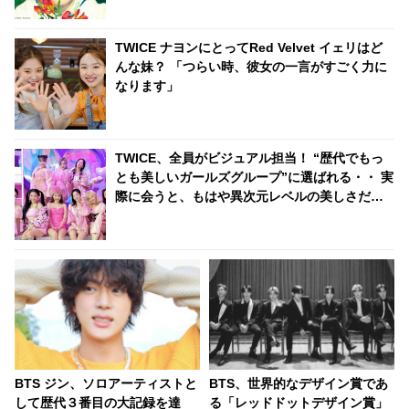
TWICE ナヨンにとってRed Velvet イェリはど
んな妹？ 「つらい時、彼女の一言がすごく力に
なります」
TWICE、全員がビジュアル担当！ “歴代でもっ
とも美しいガールズグループ”に選ばれる・・ 実
際に会うと、もはや異次元レベルの美しさだと
最大級の評価
BTS ジン、ソロアーティストと
BTS、世界的なデザイン賞であ
して歴代３番目の大記録を達
る「レッドドットデザイン賞」