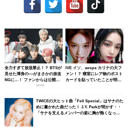
全力すぎて放送禁止！？ BTSが
IVE イソ、aespa カリナの大フ
見せた渾身の○○がまさかの放送
ァン！？ 寝室にレア物のポスト
NGに…！ ファンからは公開を
カードを貼っていたことが明ら
希望する声が続々…仲良しすぎ
かに！ ２人の共演を望む声続々
NEWS
るメンバーたちのおふざけにほ
っこり
TWICEの大ヒット曲「Fell Special」はサナのた
めに書かれた曲だった！ J.Y. Parkが明かす・・
「サナを支えるメンバーの姿に胸が熱くなっ
た」彼女たちの友情に敬意を表す