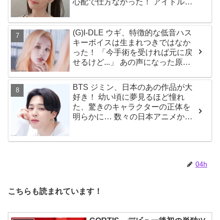
心配で仕方なかった！ アイドルと
してのプライドが感じられる発言
はさすがの一言
(G)I-DLE ウギ、特徴的な低音ハス
キーボイスは生まれつきではなか
った！ 「今手術を受ければ元に戻
せるけど...」 あの声になった原因
とは？
BTS ジミン、日本のあの作品が大
好き！ 幼い頃に夢見るほど憧れ
た、驚きのキャラクターの正体を
明らかに… 数々の日本アニメから
大きな影響を受けたエピソードに
ファン大喜び
04h
こちらも読まれています！