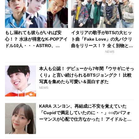
もし溺れても彼らがいれば安
イタリアの歌手がBTSの大ヒッ
心！？ 水泳が得意なK-POPアイ
ト曲「Fake Love」の丸パクリ
ドル10人・・・ASTRO、
曲をリリース！？ 全く別物とし
TXT、Stray Kidsのあの人たち
ての発表にARMYが大激怒
NEWS
本人も公認！ デビューから7年間『ウサギにそっ
くり』と言い続けられるBTSジョングク！ 比較
写真を集めたら可愛い＆面白すぎた
NEWS
KARA スンヨン、再結成に不安を覚えていた
「Cupidで満足していたのに・・」○○のパフォ
ーマンスが心配で仕方なかった！ アイドルとし
てのプライドが感じられる発言はさすがの一言