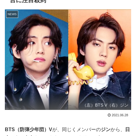
言に注目殺到
NEWS
（左）BTS V（右）ジン
2021.06.28
BTS（防弾少年団）V
が、同じくメンバーの
ジン
から、
日