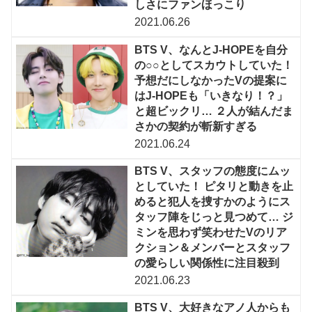
しさにファンほっこり
2021.06.26
BTS V、なんとJ-HOPEを自分
の○○としてスカウトしていた！
予想だにしなかったVの提案に
はJ-HOPEも「いきなり！？」
と超ビックリ… ２人が結んだま
さかの契約が斬新すぎる
2021.06.24
BTS V、スタッフの態度にムッ
としていた！ ピタリと動きを止
めると犯人を捜すかのようにス
タッフ陣をじっと見つめて… ジ
ミンを思わず笑わせたVのリア
クション＆メンバーとスタッフ
の愛らしい関係性に注目殺到
2021.06.23
BTS V、大好きなアノ人からも