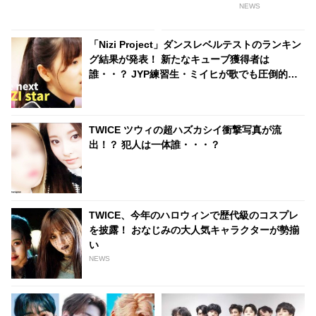
な経験をしたから..」細やかな
のあの人だった！ 一部ファンか
NEWS
気遣いの数々とそれに込められ
らの批難も殺到中
た深い思いに感動
「Nizi Project」ダンスレベルテストのランキン
グ結果が発表！ 新たなキューブ獲得者は
誰・・？ JYP練習生・ミイヒが歌でも圧倒的な
実力を見せつける
TWICE ツウィの超ハズカシイ衝撃写真が流
出！？ 犯人は一体誰・・・？
TWICE、今年のハロウィンで歴代級のコスプレ
を披露！ おなじみの大人気キャラクターが勢揃
い
NEWS