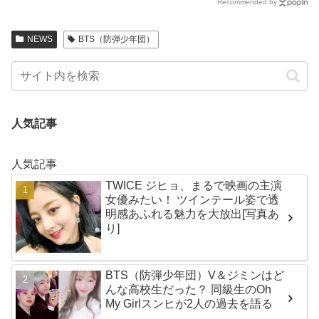
Recommended by
NEWS
BTS（防弾少年団）
人気記事
人気記事
TWICE ジヒョ、まるで映画の主演
女優みたい！ ツインテール姿で透
明感あふれる魅力を大放出[写真あ
り]
BTS（防弾少年団）V＆ジミンはど
んな高校生だった？ 同級生のOh
My Girlスンヒが2人の過去を語る