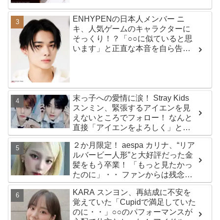
ENHYPENの日本人メンバー ニ
キ、人気ゲームのキャラクターに
そっくり！？「○○に似ていると思
います」と正直な本音を自ら告
白・・ あまりにもそっくりな見た
目にファン大爆笑「客観的な視点
で自分を見てるねｗｗ」
末っ子への愛情に涙！ Stray Kids
スンミン、緊張するアイエンを見
えないところでフォロー！ なんと
直接「アイエンをよろしく」と
イ・ムジンに連絡… 愛にあふれた
２か月限定！ aespa カリナ、“リア
エピソードにファン感動
ルバービー人形”と大好評だった金
髪をもう卒業！ 「もっと見たかっ
たのに」・・ ファンからは残念が
る声殺到
KARA スンヨン、再結成に不安を
覚えていた「Cupidで満足していた
のに・・」○○のパフォーマンスが