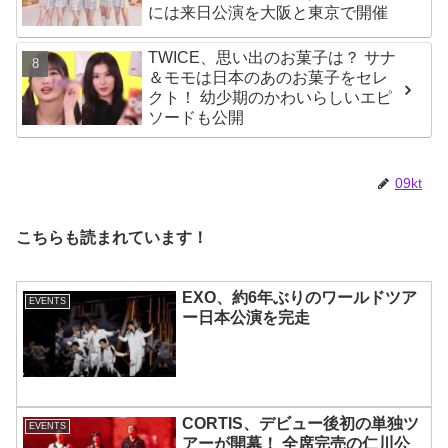
には来日公演を大阪と東京で開催
TWICE、思い出のお菓子は？ サナ
＆モモは日本のあのお菓子をセレ
クト！ 幼少期のかわいらしいエピ
ソードも公開
09kt
こちらも読まれています！
EXO、約6年ぶりのワールドツア
EVENTS
ー日本公演を完走
CORTIS、デビュー後初の単独ツ
EVENTS
アーが開幕！ 全席完売の仁川公