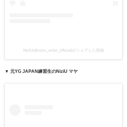
NiziU(@niziu_artist_official)がシェアした投稿
▼ 元YG JAPAN練習生のNiziU マヤ