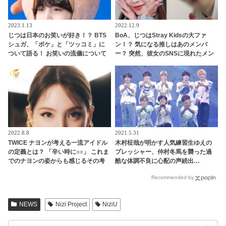
2023.1.13
2022.12.9
じつは日本のお笑いが好き！？ BTS
BoA、じつはStray Kidsの大ファ
シュガ、「ボケ」と「ツッコミ」に
ン！？ 気になる推しはあのメンバ
ついて語る！ お笑いの流儀について
ー？ 突然、彼女のSNSに現れたメン
熱弁・・ 意外すぎる一面に注目集中
バーに興味津々
2022.8.8
2021.5.31
TWICE ナヨンが考える一流アイドル
木村柾哉が明かす人気練習生ゆえの
の定義とは？ 「辛い時に○○」 これま
プレッシャー、仲村冬馬を襲った過
でのナヨンの姿からも感じるその考
酷な体調不良に心配の声続出…
えに感動
「PRODUCE 101 JAPAN 2」（日プ
Recommended by
2）、「Another Day」チームのメン
バー愛＆ステージへの切実な思いに
感動
NEWS
Nizi Project
NiziU