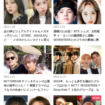
2021.2.28
2023.2.14
あの神ビジュアルアイドルもメガネ
感嘆のため息！ BTS シュガ、女性歌
っ子だった！ IZ*ONE、(G)I-DLEな
手 イ・ヨンジの義理堅さに感動・・
ど・・ メガネからコンタクトに変え
SEVENTEENとのコラボの裏側に興
て超美しく成長した女性アイドルた
味津々
ち
2021.5.13
2022.12.27
NCT DREAM チソン＆チョンロは運
2022年、もっとも多忙を極めたグル
命の相手だった！？ 韓国ドラマのよ
ープはだれ？ NCT？ SEVENTEEN？
うなその出会いにメンバーもファン
Stray Kids？ １位のグループは、な
も感動！ 衝撃のそのエピソードと
んと年間1,847件ものスケジュールを
は？
こなす
NEWS