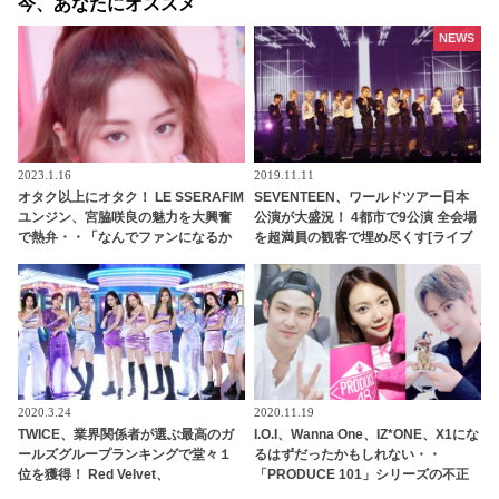
今、あなたにオススメ
NEWS
2023.1.16
2019.11.11
オタク以上にオタク！ LE SSERAFIM
SEVENTEEN、ワールドツアー日本
ユンジン、宮脇咲良の魅力を大興奮
公演が大盛況！ 4都市で9公演 全会場
で熱弁・・「なんでファンになるか
を超満員の観客で埋め尽くす[ライブ
わかった」サクラにメロメロな姿が
レポート]
かわいすぎる
2020.3.24
2020.11.19
TWICE、業界関係者が選ぶ最高のガ
I.O.I、Wanna One、IZ*ONE、X1にな
ールズグループランキングで堂々１
るはずだったかもしれない・・
位を獲得！ Red Velvet、
「PRODUCE 101」シリーズの不正
BLACKPINKらに勝利
投票操作で脱落させられた練習生12