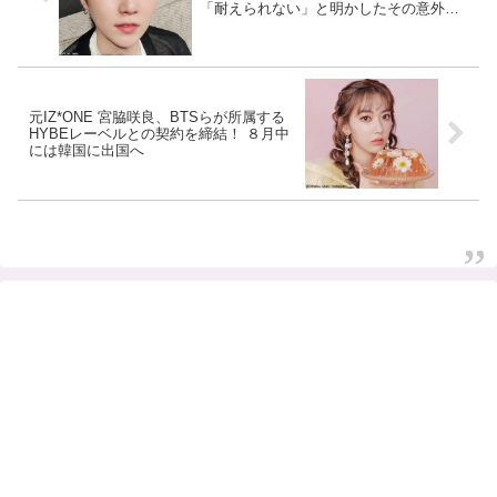
「耐えられない」と明かしたその意外な
正体にビックリ… 予想だにしなかったシ
ュガの弱点に注目殺到
元IZ*ONE 宮脇咲良、BTSらが所属する
HYBEレーベルとの契約を締結！ ８月中
には韓国に出国へ