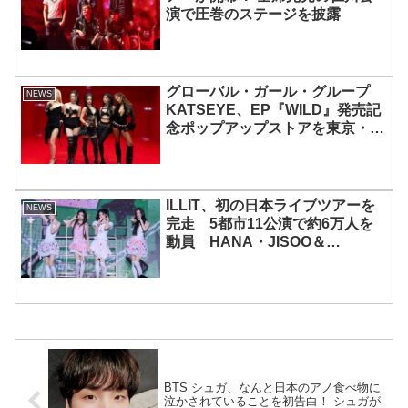
演で圧巻のステージを披露
グローバル・ガール・グループ
NEWS
KATSEYE、EP『WILD』発売記
念ポップアップストアを東京・原
宿で開催 限定グッズも登場
ILLIT、初の日本ライブツアーを
NEWS
完走 5都市11公演で約6万人を
動員 HANA・JISOO＆
MOMOKAとのスペシャルコラボ
も実現
BTS シュガ、なんと日本のアノ食べ物に
泣かされていることを初告白！ シュガが