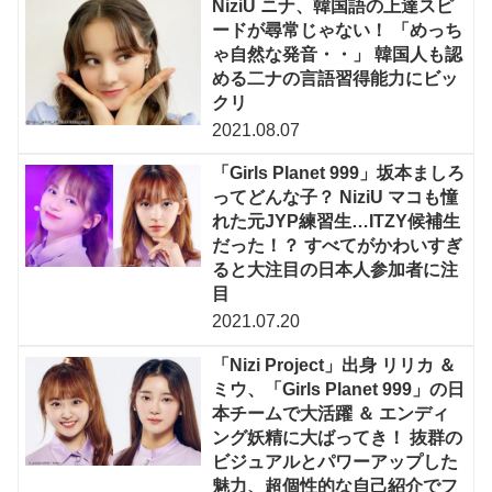
NiziU ニナ、韓国語の上達スピ
ードが尋常じゃない！ 「めっち
ゃ自然な発音・・」 韓国人も認
める二ナの言語習得能力にビッ
クリ
2021.08.07
「Girls Planet 999」坂本ましろ
ってどんな子？ NiziU マコも憧
れた元JYP練習生…ITZY候補生
だった！？ すべてがかわいすぎ
ると大注目の日本人参加者に注
目
2021.07.20
「Nizi Project」出身 リリカ ＆
ミウ、「Girls Planet 999」の日
本チームで大活躍 ＆ エンディ
ング妖精に大ばってき！ 抜群の
ビジュアルとパワーアップした
魅力、超個性的な自己紹介でフ