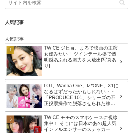
人気記事
人気記事
TWICE ジヒョ、まるで映画の主演
女優みたい！ ツインテール姿で透
明感あふれる魅力を大放出[写真あ
り]
I.O.I、Wanna One、IZ*ONE、X1に
なるはずだったかもしれない・・
「PRODUCE 101」シリーズの不
正投票操作で脱落させられた練習
生12人の氏名が公表
TWICE モモのスマホケースに視線
集中！ そこには日本のあの超人気
インフルエンサーのステッカー