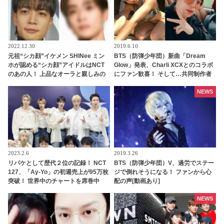
2022.12.30
2019.6.10
元祖“シカ顔”イケメン SHINee ミン
BTS（防弾少年団）新曲「Dream
ホが認める“シカ顔”アイドルはNCT
Glow」発表、Charli XCXとのコラボ
のあの人！ 上品なオーラと親しみの
にファン歓喜！ そして…共同制作者
ある雰囲気を兼ね備えたイケメンと
が明かすジミンへの思い「彼の夢、
は一体ダレ？
そして彼の絶望から生まれた歌」
NEWS
2023.2.6
2019.3.26
リパケとして歴代２位の記録！ NCT
BTS（防弾少年団）V、過労でステー
127、「Ay-Yo」の初週売上が95万枚
ジで倒れそうになる！ ファンから心
突破！ 世界中のチャートを席巻中
配の声[動画あり]
NEWS