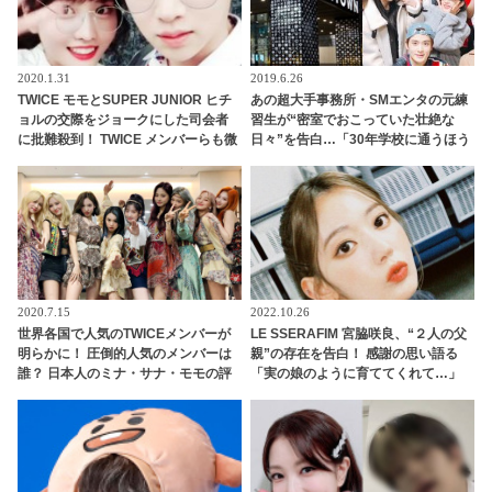
2020.1.31
2019.6.26
TWICE モモとSUPER JUNIOR ヒチ
あの超大手事務所・SMエンタの元練
ョルの交際をジョークにした司会者
習生が“密室でおこっていた壮絶な
に批難殺到！ TWICE メンバーらも微
日々”を告白…「30年学校に通うほう
妙な反応
がマシです」
2020.7.15
2022.10.26
世界各国で人気のTWICEメンバーが
LE SSERAFIM 宮脇咲良、“２人の父
明らかに！ 圧倒的人気のメンバーは
親”の存在を告白！ 感謝の思い語る
誰？ 日本人のミナ・サナ・モモの評
「実の娘のように育ててくれて…」
価は・・
「幸せな人生を送ってきた」センシ
ティブな話題にも臆せず堂々とした
姿を見せる彼女に称賛の声