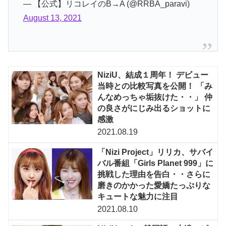
— 【公式】リコレイのB→A (@RRBA_paravi)
August 13, 2021
NiziU、結成１周年！ デビュー
当時との比較写真を公開！ 「み
んなめっちゃ垢抜けた・・」 仲
の良さがにじみ出るショットに
感激
2021.08.19
「Nizi Project」リリカ、サバイ
バル番組「Girls Planet 999」に
挑戦した理由を告白・・さらに
磨きのかかった愛嬌たっぷりな
キュートな魅力に注目
2021.08.10