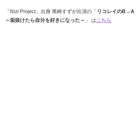
「Nizi Project」出身 尾崎すずが出演の「
リコレイのB→A
～垢抜けたら自分を好きになった～
」 は
こちら