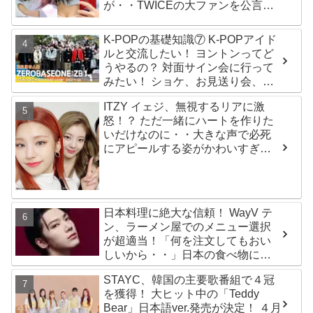
が・・TWICEの大ファンを公言す
るその人物は大よろこび！ まさに
「成功したファン」だと話題沸騰
K-POPの基礎知識⑦ K-POPアイド
ルと交流したい！ ヨントンってど
うやるの？ 対面サイン会に行って
みたい！ ショケ、お見送り会、握
手会・・・リリースイベントあれ
ITZY イェジ、無視するリアに激
これを紹介
怒！？ ただ一緒にハートを作りた
いだけなのに・・大きな声で必死
にアピールする姿がかわいすぎる
[動画]
日本料理に絶大な信頼！ WayV テ
ン、ラーメン屋でのメニュー選択
が超適当！「何を注文してもおい
しいから・・」日本の食べ物に関
する持論を明かす
STAYC、韓国の主要歌番組で４冠
を獲得！ 大ヒット中の「Teddy
Bear」日本語ver.発売が決定！ ４月