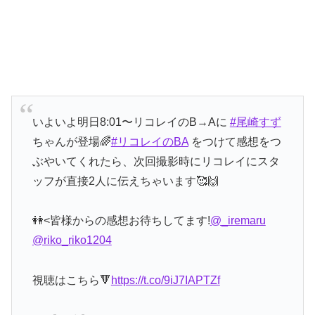
いよいよ明日8:01〜リコレイのB→Aに
#尾崎すず
ちゃんが登場🌈
#リコレイのBA
をつけて感想をつ
ぶやいてくれたら、次回撮影時にリコレイにスタ
ッフが直接2人に伝えちゃいます🥰🙌
👭<皆様からの感想お待ちしてます!
@_iremaru
@riko_riko1204
視聴はこちら🔻
https://t.co/9iJ7IAPTZf