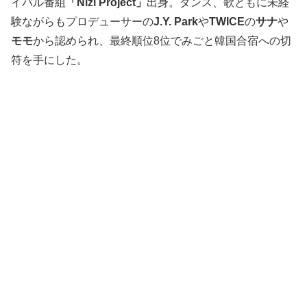
イバル番組
「Nizi Project」
出身。ダンス、歌ともに未経
験ながらもプロデューサーの
J.Y. Park
や
TWICE
の
サナ
や
モモ
から認められ、最終順位8位でみごと韓国合宿への切
符を手にした。