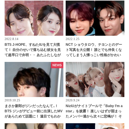
人の氏名が公表
2022.8.14
2022.1.25
BTS J-HOPE、すねたIUを見て大慌
NCT ショウタロウ、テヨンとのデー
て！ 自分のせいで落ち込む彼女を見
ト写真を大公開！ 誰とでも仲良くな
て超早口で弁明・・ あたふたしなが
ってしまう人懐っこい性格がかわい
ら説明する姿がかわいすぎる
らしい
NEWS
2019.10.25
2020.9.24
まさか新郎がジンだったなんて..！
NiziUがナイトプールで「Baby I’m a
BTS ジンがデビュー前に出演したMV
star」を披露！ 楽しいはずが固まっ
があらためて話題に！ 遠目でもわか
たメンバー達から次々に悲鳴が！ そ
るワールドワイドハンサムぶりに驚
の理由とは？ [動画あり]
愕…貴重すぎる映像に感激