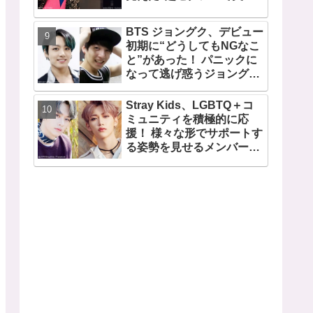
い女性”の姿にファン驚
愕… 毎日見るその場所にV
BTS ジョングク、デビュー
が選んだ女性の正体がまさ
初期に“どうしてもNGなこ
にピッタリだと納得＆感動
と”があった！ パニックに
なって逃げ惑うジョングク
がちょっとかわいそう… 今
のジョングクと比べたあど
Stray Kids、LGBTQ＋コ
けない姿が愛らしすぎると
ミュニティを積極的に応
ファンメロメロ
援！ 様々な形でサポートす
る姿勢を見せるメンバーに
称賛の声