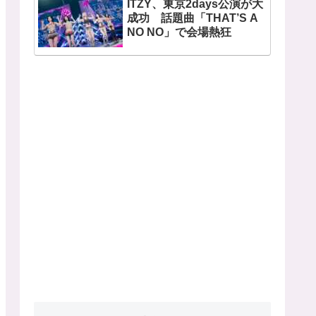
ITZY、東京2days公演が大
開
成功 話題曲「THAT’S A
NO NO」で会場熱狂