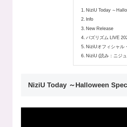
NiziU Today ～Hall
Info
New Release
バズリズム LIVE 
NiziUオフィシャ
NiziU (読み：ニジュ
NiziU Today ～Halloween Spec