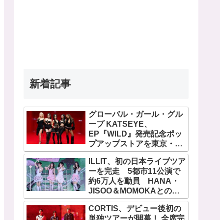
新着記事
グローバル・ガール・グル
ープ KATSEYE、
EP『WILD』発売記念ポッ
プアップストアを東京・原
宿で開催 限定グッズも登
ILLIT、初の日本ライブツア
場
ーを完走 5都市11公演で
約6万人を動員 HANA・
JISOO＆MOMOKAとのス
ペシャルコラボも実現
CORTIS、デビュー後初の
単独ツアーが開幕！ 全席完