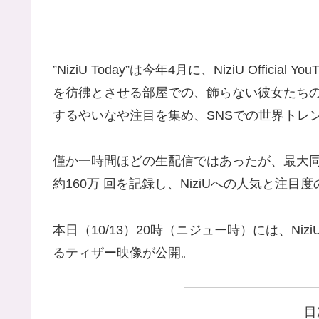
”NiziU Today”は今年4月に、NiziU Offic
を彷彿とさせる部屋での、飾らない彼女たち
するやいなや注目を集め、SNSでの世界トレ
僅か一時間ほどの生配信ではあったが、最大同
約160万 回を記録し、NiziUへの人気と注
本日（10/13）20時（ニジュー時）には、NiziU Of
るティザー映像が公開。
目