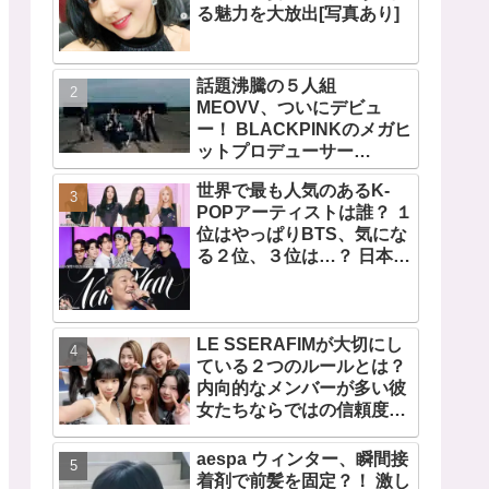
る魅力を大放出[写真あり]
話題沸騰の５人組
MEOVV、ついにデビュ
ー！ BLACKPINKのメガヒ
ットプロデューサー
TEDDYが手掛ける、
世界で最も人気のあるK-
THEBLACKLABEL初のガ
POPアーティストは誰？ １
ールズグループ！ デビュー
位はやっぱりBTS、気にな
シングル「MEOW」をリリ
る２位、３位は…？ 日本の
ース
ランキングにはKARA、少
女時代もランクイン！ 各国
の個性あふれるデータに注
目殺到
LE SSERAFIMが大切にし
ている２つのルールとは？
内向的なメンバーが多い彼
女たちならではの信頼度を
高める秘訣に注目
aespa ウィンター、瞬間接
着剤で前髪を固定？！ 激し