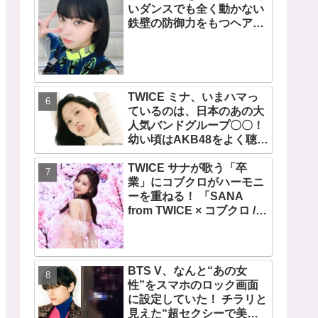
いダンスでも全く動かない
鉄壁の防御力をもつヘアス
タイルが話題・・ 彼女の美
しさをより一層引き立たせ
る最強の前髪に視線集中
TWICE ミナ、いまハマっ
ているのは、日本のあの大
人気バンドグループ〇〇！
幼い頃はAKB48をよく聴い
て踊っていた！ ミナの音楽
TWICE サナが歌う「卒
の趣味が明らかに
業」にコブクロがハーモニ
ーを重ねる！ 「SANA
from TWICE × コブクロ /
卒業」の音源配信開始！ レ
コーディング映像も公開
BTS V、なんと“あの女
性”をスマホのロック画面
に設定していた！ チラリと
見えた“超セクシーで美し