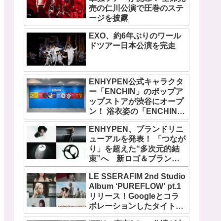
売の仁川公演で圧巻のステ
ージを披露
EXO、約6年ぶりのワール
ドツアー日本公演を完走
ENHYPEN公式キャラクタ
ー「ENCHIN」のポップア
ップストアが渋谷にオープ
ン！ 浴衣姿の「ENCHIN」
が登場
ENHYPEN、ブランドリニ
ューアルを発表！ 「つなが
り」を超えた“多次元的結
束”へ 新ロゴ＆ブランド
フィルム公開
LE SSERAFIM 2nd Studio
Album ‘PUREFLOW’ pt.1
リリース！Googleとコラ
ボレーションしたタイトル
曲「BOOMPALA」MVも公