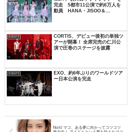
完走 5都市11公演で約6万人を
動員 HANA・JISOO＆
MOMOKAとのスペシャルコラボ
も実現
CORTIS、デビュー後初の単独ツ
EVENTS
アーが開幕！ 全席完売の仁川公
演で圧巻のステージを披露
EXO、約6年ぶりのワールドツア
EVENTS
ー日本公演を完走
NiziU マコ、ある夢に向かってコツコツ
努力中！ アイドルという夢を叶えたマコ