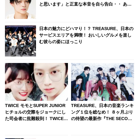
と思います」と正直な本音を自ら告白・・ あま
りにもそっくりな見た目にファン大爆笑「客観
的な視点で自分を見てるねｗｗ」
日本の魅力にどハマり！？ TREASURE、日本の
サービスエリアを満喫！ おいしいグルメを楽し
む彼らの姿にほっこり
TWICE モモとSUPER JUNIOR
TREASURE、日本の音楽ランキ
ヒチョルの交際をジョークにし
ング１位を総なめ！ ８ヶ月ぶり
た司会者に批難殺到！ TWICE
の待望の最新作『THE SECOND
メンバーらも微妙な反応
STEP : CHAPTER TWO』をつ
いにリリース！ AWAではリアル
タイム急上昇ランキング１位か