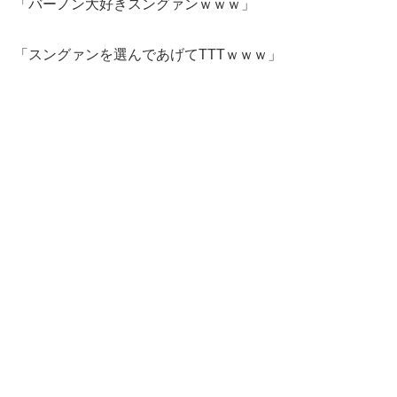
「バーノン大好きスングァンｗｗｗ」
「スングァンを選んであげてTTTｗｗｗ」