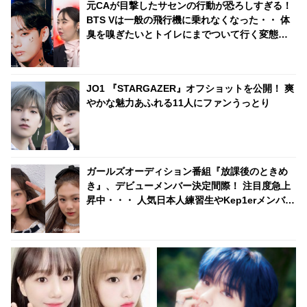
元CAが目撃したサセンの行動が恐ろしすぎる！
ら27位までを独占・・ 日本での
BTS Vは一般の飛行機に乗れなくなった・・ 体
熱い人気を証明
臭を嗅ぎたいとトイレにまでついて行く変態的
行為も…！？ 呆れるほどの悪行の数々にCAもウ
ンザリ
JO1 『STARGAZER』オフショットを公開！ 爽
やかな魅力あふれる11人にファンうっとり
ガールズオーディション番組『放課後のときめ
き』、デビューメンバー決定間際！ 注目度急上
昇中・・・ 人気日本人練習生やKep1erメンバー
と同じグループで活躍した練習生の命運は？