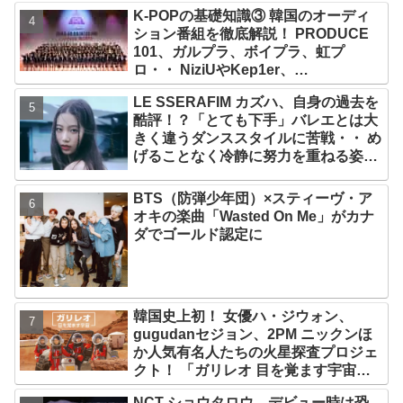
dies!」と微笑みの宣言！ ADOR側、
K-POPの基礎知識③ 韓国のオーディ
2029年まで契約有効と主張
ション番組を徹底解説！ PRODUCE
101、ガルプラ、ボイプラ、虹プ
ロ・・ NiziUやKep1er、
ZEROBASEONEら人気グループが
LE SSERAFIM カズハ、自身の過去を
続々と誕生！ JO1やINI、ME:Iを生ん
酷評！？「とても下手」バレエとは大
だ日プまで一挙紹介
きく違うダンススタイルに苦戦・・ め
げることなく冷静に努力を重ねる姿に
称賛の声続々
BTS（防弾少年団）×スティーヴ・ア
オキの楽曲「Wasted On Me」がカナ
ダでゴールド認定に
韓国史上初！ 女優ハ・ジウォン、
gugudanセジョン、2PM ニックンほ
か人気有名人たちの火星探査プロジェ
クト！ 「ガリレオ 目を覚ます宇宙」
10月10日（水）日本初放送決定
NCT ショウタロウ、デビュー時は恐