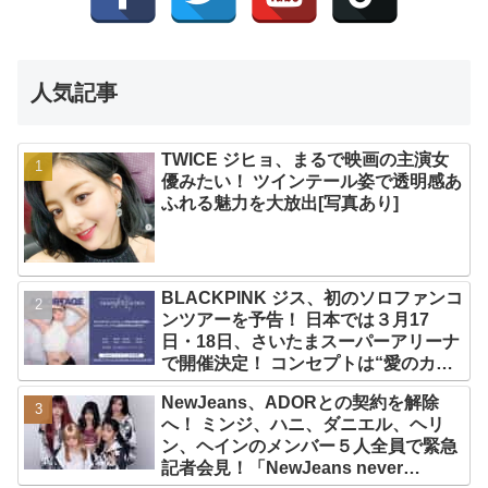
人気記事
TWICE ジヒョ、まるで映画の主演女
優みたい！ ツインテール姿で透明感あ
ふれる魅力を大放出[写真あり]
BLACKPINK ジス、初のソロファンコ
ンツアーを予告！ 日本では３月17
日・18日、さいたまスーパーアリーナ
で開催決定！ コンセプトは“愛のカケ
ラ”！？ 14日には新アルバム
NewJeans、ADORとの契約を解除
『AMORTAGE』もリリース
へ！ ミンジ、ハニ、ダニエル、ヘリ
ン、ヘインのメンバー５人全員で緊急
記者会見！「NewJeans never