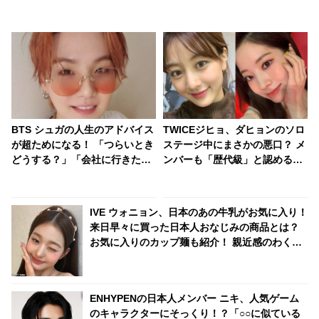
BTS シュガの人生のアドバイス
TWICEジヒョ、ダヒョンのソロ
が超ためになる！ 「つらいとき
ステージ中にまさかの悪口？ メ
どうする？」「会社に行きたく
ンバーも「歴代級」と認める爆
ないときは？」・・ 現実的かつ
笑ハプニングの真相とは？
説得力マックスの言葉たちが心
に刺さる
IVE ウォニョン、日本のあの牛乳がお気に入り！
来日早々に買った日本人おなじみの商品とは？
お気に入りのカップ麺も紹介！ 親近感のわくセ
レクトをチェック
ENHYPENの日本人メンバー ニキ、人気ゲーム
のキャラクターにそっくり！？「○○に似ている