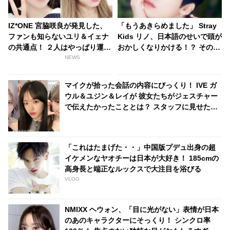
IZ*ONE 宮脇咲良が発見した、
「もうあきらめました」 Stray
ファンも知らないユリ＆イェナ
Kids リノ、日本語のせいで頭が
の共通点！ ２人はやっぱり運命
おかしくなりかける！？ その原
の糸で結ばれている・・！？
因はなんと“カタカナ”… 彼を襲
NEWS
った困難がかわいすぎる
マイクが拾った会話の内容にびっくり！ IVE ガ
ウル＆ユジン＆レイが 彼女たちがジェスチャー
で伝えたかったこととは？ スタッフに見せた優
しすぎる気づかいにほっこり
「これはたまげた・・」中国版プデュ出身の超
イケメンなヤオチーは日本が大好き！ 185cmの
高身長と端正なルックスで大注目を浴びる
VLOG
NMIXX ヘウォン、「目に光がない」表情が日本
のあのキャラクターにそっくり！ シンクロ率