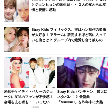
とジョンヒョンの誕生日・・ ２人の変わらぬ友
情と愛情に感動
Stray Kids フィリックス、実はハン制作の楽曲
が大好き！ アラームに設定するほど気に入って
いる曲とは？ グループ内で絶賛し合う彼らの仲
の良さにほっこり
米歌手ケイティ・ペリーのジョ
Stray Kids バンチャン、盛大に
ークにBTSのファンが不快感！
ネタバレ！？ 最新曲
会場を去る者も・・いったい何
「MANIAC」を昨年末に大熱
を言ったの？
唱！ まさに“ODDINARY”なグル
NEWS