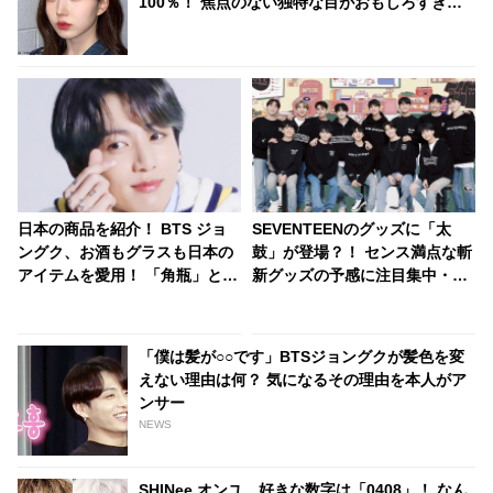
100％！ 焦点のない独特な目がおもしろすぎる
と爆笑
日本の商品を紹介！ BTS ジョ
SEVENTEENのグッズに「太
ングク、お酒もグラスも日本の
鼓」が登場？！ センス満点な斬
アイテムを愛用！ 「角瓶」と
新グッズの予感に注目集中・・
「アサヒのグラス」まで… 今す
SEVENTEENならではのユニー
ぐCMに出演できるとファン大
クなアイデアに大爆笑
喜び
「僕は髪が○○です」BTSジョングクが髪色を変
えない理由は何？ 気になるその理由を本人がア
ンサー
NEWS
SHINee オンユ、好きな数字は「0408」！ なん