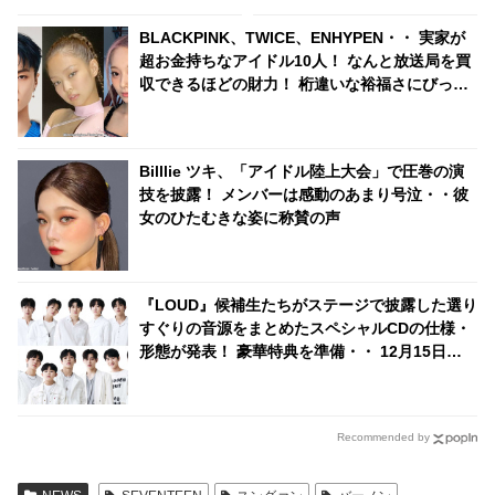
ープ・・ 今だからわかる過去の
映像に仰天
BLACKPINK、TWICE、ENHYPEN・・ 実家が
超お金持ちなアイドル10人！ なんと放送局を買
収できるほどの財力！ 桁違いな裕福さにびっく
り
Billlie ツキ、「アイドル陸上大会」で圧巻の演
技を披露！ メンバーは感動のあまり号泣・・彼
女のひたむきな姿に称賛の声
『LOUD』候補生たちがステージで披露した選り
すぐりの音源をまとめたスペシャルCDの仕様・
形態が発表！ 豪華特典を準備・・ 12月15日
（水）にリリースへ
Recommended by