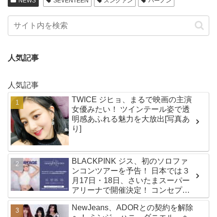
NEWS
SEVENTEEN
スングァン
バーノン
人気記事
人気記事
TWICE ジヒョ、まるで映画の主演
女優みたい！ ツインテール姿で透
明感あふれる魅力を大放出[写真あ
り]
BLACKPINK ジス、初のソロファ
ンコンツアーを予告！ 日本では３
月17日・18日、さいたまスーパー
アリーナで開催決定！ コンセプト
は“愛のカケラ”！？ 14日には新ア
NewJeans、ADORとの契約を解除
ルバム『AMORTAGE』もリリース