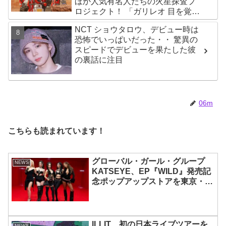
ほか人気有名人たちの火星探査プ
ロジェクト！ 「ガリレオ 目を覚ま
す宇宙」10月10日（水）日本初放
NCT ショウタロウ、デビュー時は
送決定
恐怖でいっぱいだった・・ 驚異の
スピードでデビューを果たした彼
の裏話に注目
06m
こちらも読まれています！
グローバル・ガール・グループ
NEWS
KATSEYE、EP『WILD』発売記
念ポップアップストアを東京・原
宿で開催 限定グッズも登場
ILLIT、初の日本ライブツアーを
NEWS