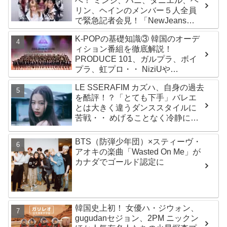
へ！ ミンジ、ハニ、ダニエル、ヘ
リン、ヘインのメンバー５人全員
で緊急記者会見！「NewJeans
never dies!」と微笑みの宣言！
K-POPの基礎知識③ 韓国のオーデ
ADOR側、2029年まで契約有効と
ィション番組を徹底解説！
主張
PRODUCE 101、ガルプラ、ボイ
プラ、虹プロ・・ NiziUや
Kep1er、ZEROBASEONEら人気
LE SSERAFIM カズハ、自身の過去
グループが続々と誕生！ JO1や
を酷評！？「とても下手」バレエ
INI、ME:Iを生んだ日プまで一挙紹
とは大きく違うダンススタイルに
介
苦戦・・ めげることなく冷静に努
力を重ねる姿に称賛の声続々
BTS（防弾少年団）×スティーヴ・
アオキの楽曲「Wasted On Me」が
カナダでゴールド認定に
韓国史上初！ 女優ハ・ジウォン、
gugudanセジョン、2PM ニックン