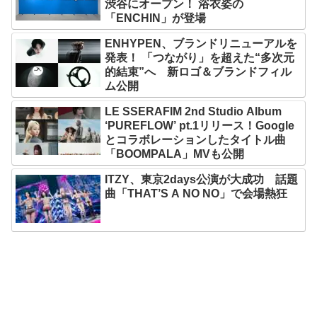
渋谷にオープン！ 浴衣姿の
「ENCHIN」が登場
ENHYPEN、ブランドリニューアルを
発表！ 「つながり」を超えた“多次元
的結束”へ 新ロゴ＆ブランドフィル
ム公開
LE SSERAFIM 2nd Studio Album
‘PUREFLOW’ pt.1リリース！Google
とコラボレーションしたタイトル曲
「BOOMPALA」MVも公開
ITZY、東京2days公演が大成功 話題
曲「THAT’S A NO NO」で会場熱狂