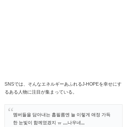
SNSでは、そんなエネルギーあふれるJ-HOPEを幸せにす
るある人物に注目が集まっている。
멤버들을 담아내는 홉필름엔 늘 이렇게 애정 가득
한 눈빛이 함께였겠지 ㅠ ,,,,나우네,,,