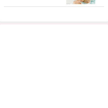
露… 心の準備もないまま公開された彼の
美しさに衝撃を隠せない声殺到