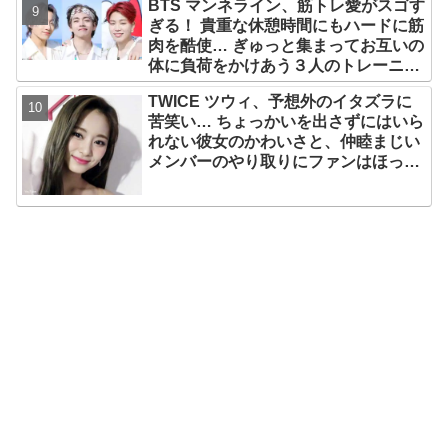
BTS マンネライン、筋トレ愛がスゴす
ぎる！ 貴重な休憩時間にもハードに筋
肉を酷使… ぎゅっと集まってお互いの
体に負荷をかけあう３人のトレーニン
グ風景がかわいすぎるとファンくぎづ
TWICE ツウィ、予想外のイタズラに
け
苦笑い… ちょっかいを出さずにはいら
れない彼女のかわいさと、仲睦まじい
メンバーのやり取りにファンはほっこ
り