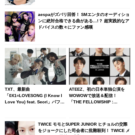
た美貌に驚きを隠せない声殺到
aespaがズバリ回答！ SMエンタのオーディショ
ンに絶対合格できる曲がある…!？ 超実践的なア
ドバイスの数々にファン感嘆
TXT、最新曲
ATEEZ、初の日本単独公演を
「0X1=LOVESONG (I Know I
WOWOWで放送＆配信！
Love You) feat. Seori」パフォ
「THE FELLOWSHIP :
ーマンスバージョンMVをサプラ
BEGINNING OF THE END」 in
イズ公開！ ディテールのダンス
JAPAN最終日のステージを7月
ラインまで生かした完成度の高
18日生中継
TWICE モモとSUPER JUNIOR ヒチョルの交際
いパフォーマンスを実現
をジョークにした司会者に批難殺到！ TWICE メ