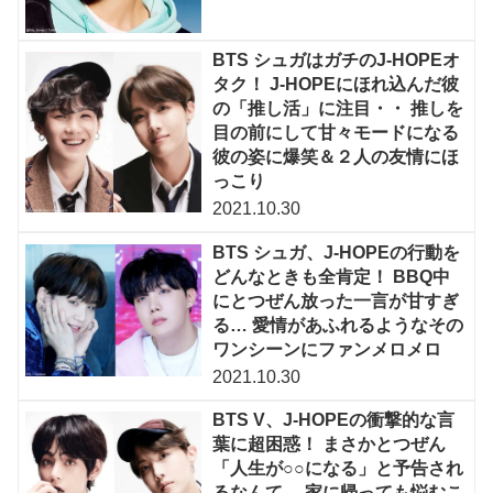
BTS シュガはガチのJ-HOPEオ
タク！ J-HOPEにほれ込んだ彼
の「推し活」に注目・・ 推しを
目の前にして甘々モードになる
彼の姿に爆笑＆２人の友情にほ
っこり
2021.10.30
BTS シュガ、J-HOPEの行動を
どんなときも全肯定！ BBQ中
にとつぜん放った一言が甘すぎ
る… 愛情があふれるようなその
ワンシーンにファンメロメロ
2021.10.30
BTS V、J-HOPEの衝撃的な言
葉に超困惑！ まさかとつぜん
「人生が○○になる」と予告され
るなんて… 家に帰っても悩むこ