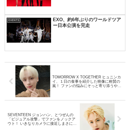
宿で開催 限定グッズも登場
EXO、約6年ぶりのワールドツア
EVENTS
ー日本公演を完走
TOMORROW X TOGETHER ヒュニンカ
イ、１日の食事を紹介した映像に称賛の
嵐！ ファンの悩みにそっと寄り添うやさ
しい人柄に拍手喝采[動画]
SEVENTEEN ジョンハン、とつぜんの
「ビジュアル攻撃」でファンをノックア
ウト！ いきなりカメラに接近しまさに美
の暴力といえる美貌をこれでもかと披