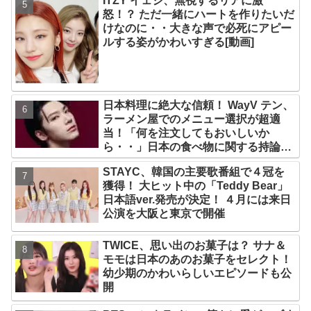
ITZY イェジ、無視するリアに激
怒！？ ただ一緒にハートを作りたいだ
けなのに・・大きな声で必死にアピー
ルする姿がかわいすぎる[動画]
日本料理に絶大な信頼！ WayV テン、
ラーメン屋でのメニュー選択が超適
当！「何を注文してもおいしいか
ら・・」日本の食べ物に関する持論を
明かす
STAYC、韓国の主要歌番組で４冠を
獲得！ 大ヒット中の「Teddy Bear」
日本語ver.発売が決定！ ４月には来日
公演を大阪と東京で開催
TWICE、思い出のお菓子は？ サナ＆
モモは日本のあのお菓子をセレクト！
幼少期のかわいらしいエピソードも公
開