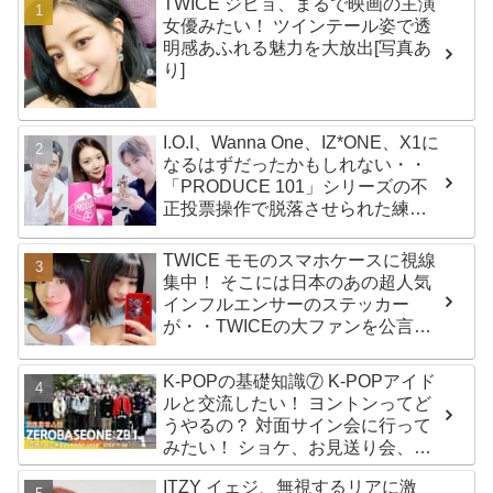
TWICE ジヒョ、まるで映画の主演
女優みたい！ ツインテール姿で透
明感あふれる魅力を大放出[写真あ
り]
I.O.I、Wanna One、IZ*ONE、X1に
なるはずだったかもしれない・・
「PRODUCE 101」シリーズの不
正投票操作で脱落させられた練習
生12人の氏名が公表
TWICE モモのスマホケースに視線
集中！ そこには日本のあの超人気
インフルエンサーのステッカー
が・・TWICEの大ファンを公言す
るその人物は大よろこび！ まさに
「成功したファン」だと話題沸騰
K-POPの基礎知識⑦ K-POPアイド
ルと交流したい！ ヨントンってど
うやるの？ 対面サイン会に行って
みたい！ ショケ、お見送り会、握
手会・・・リリースイベントあれ
ITZY イェジ、無視するリアに激
これを紹介