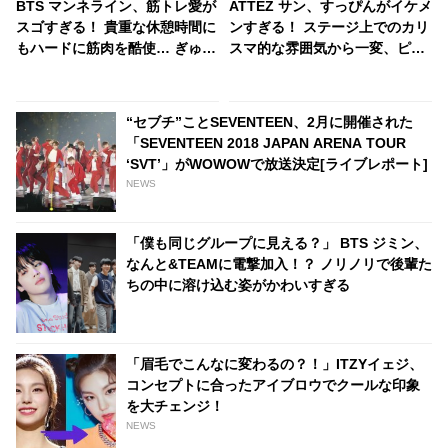
BTS マンネライン、筋トレ愛が
ATTEZ サン、すっぴんがイケメ
スゴすぎる！ 貴重な休憩時間に
ンすぎる！ ステージ上でのカリ
もハードに筋肉を酷使… ぎゅっ
スマ的な雰囲気から一変、ピュ
と集まってお互いの体に負荷を
ア感あふれるビジュアルに視線
かけあう３人のトレーニング風
殺到
景がかわいすぎるとファンくぎ
“セブチ”ことSEVENTEEN、2月に開催された
づけ
「SEVENTEEN 2018 JAPAN ARENA TOUR
‘SVT’」がWOWOWで放送決定[ライブレポート]
NEWS
「僕も同じグループに見える？」 BTS ジミン、
なんと&TEAMに電撃加入！？ ノリノリで後輩た
ちの中に溶け込む姿がかわいすぎる
「眉毛でこんなに変わるの？！」ITZYイェジ、
コンセプトに合ったアイブロウでクールな印象
を大チェンジ！
NEWS