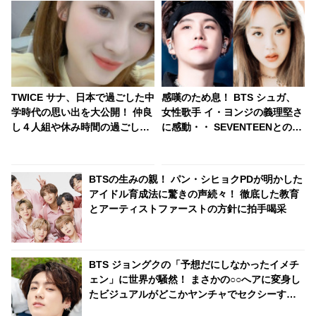
TWICE サナ、日本で過ごした中
感嘆のため息！ BTS シュガ、
学時代の思い出を大公開！ 仲良
女性歌手 イ・ヨンジの義理堅さ
し４人組や休み時間の過ごし方
に感動・・ SEVENTEENとのコ
など、貴重なエピソードを明か
ラボの裏側に興味津々
す
BTSの生みの親！ パン・シヒョクPDが明かした
アイドル育成法に驚きの声続々！ 徹底した教育
とアーティストファーストの方針に拍手喝采
BTS ジョングクの「予想だにしなかったイメチ
ェン」に世界が騒然！ まさかの○○へアに変身し
たビジュアルがどこかヤンチャでセクシーすぎ
る… 落ち着いた黒髪からガラリと雰囲気を変え