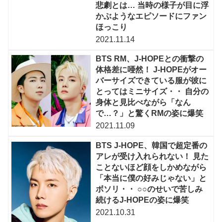
悲劇とは… 当時の様子が目に浮
かぶようなエピソードにファン
ほっこり
2021.11.14
BTS RM、J-HOPEとの衝撃の
体格差に唖然！ J-HOPEがオー
バーサイズできている服が彼に
とってはミニサイズ・・ 自分の
身体と見比べながら「なん
で…？」と驚くRMの姿に爆笑
2021.11.09
BTS J-HOPE、韓国で超定番の
アレが受け入れられない！ 見た
ことないほど顔をしかめながら
「本当に僕の好みじゃない」と
ボソリ・・ ○○のせいで苦しみ
続けるJ-HOPEの姿に爆笑
2021.10.31