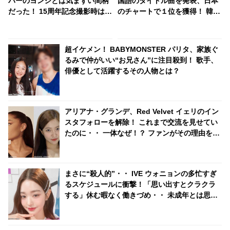
バーのヨンジとは気まずい間柄
国語のタイトル曲を発表、日本
だった！ 15周年記念撮影時はほ
のチャートで１位を獲得！ 韓国
ぼ初対面！ 仲良くなったきっか
の音楽ファンの反応は・・？
けは…？
超イケメン！ BABYMONSTER パリタ、家族ぐ
るみで仲がいい“お兄さん”に注目殺到！ 歌手、
俳優として活躍するその人物とは？
アリアナ・グランデ、Red Velvet イェリのイン
スタフォローを解除！ これまで交流を見せてい
たのに・・ 一体なぜ！？ ファンがその理由を推
測
まさに“殺人的”・・ IVE ウォニョンの多忙すぎ
るスケジュールに衝撃！「思い出すとクラクラ
する」休む暇なく働きづめ・・ 未成年とは思え
ぬ仕事ぶりにビックリ