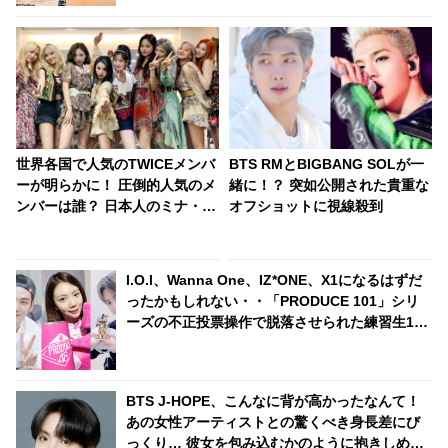
世界各国で人気のTWICEメンバ
BTS RMとBIGBANG SOLが一
ーが明らかに！ 圧倒的人気のメ
緒に！？ 突如公開された貴重な
ンバーは誰？ 日本人のミナ・サ
オフショットに視線殺到
ナ・モモの評価は・・
I.O.I、Wanna One、IZ*ONE、X1になるはずだ
ったかもしれない・・「PRODUCE 101」シリ
ーズの不正投票操作で脱落させられた練習生12
人の氏名が公表
BTS J-HOPE、こんなに背が高かったなんて！
あの女性アーティストとの驚くべき身長差にび
っくり… 彼女を包み込むかのように抱きしめる