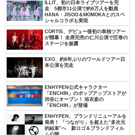
ILLIT、初の日本ライブツアーを完
走 5都市11公演で約6万人を動員
HANA・JISOO＆MOMOKAとのスペ
シャルコラボも実現
CORTIS、デビュー後初の単独ツアー
が開幕！ 全席完売の仁川公演で圧巻の
ステージを披露
EXO、約6年ぶりのワールドツアー日
本公演を完走
ENHYPEN公式キャラクター
「ENCHIN」のポップアップストアが
渋谷にオープン！ 浴衣姿の
「ENCHIN」が登場
ENHYPEN、ブランドリニューアルを
発表！ 「つながり」を超えた“多次元
的結束”へ 新ロゴ＆ブランドフィル
ム公開