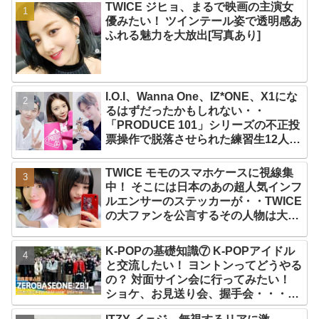
TWICE ジヒョ、まるで映画の主演女
優みたい！ ツインテール姿で透明感あ
ふれる魅力を大放出[写真あり]
I.O.I、Wanna One、IZ*ONE、X1にな
るはずだったかもしれない・・
「PRODUCE 101」シリーズの不正投
票操作で脱落させられた練習生12人の
氏名が公表
TWICE モモのスマホケースに視線集
中！ そこには日本のあの超人気インフ
ルエンサーのステッカーが・・TWICE
の大ファンを公言するその人物は大よ
ろこび！ まさに「成功したファン」だ
と話題沸騰
K-POPの基礎知識⑦ K-POPアイドル
と交流したい！ ヨントンってどうやる
の？ 対面サイン会に行ってみたい！
ショケ、お見送り会、握手会・・・リ
リースイベントあれこれを紹介