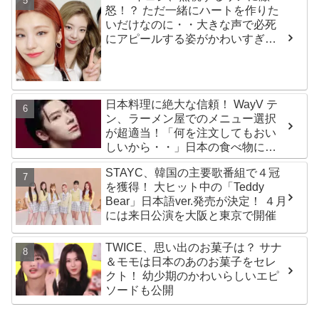
怒！？ ただ一緒にハートを作りた
いだけなのに・・大きな声で必死
にアピールする姿がかわいすぎる
[動画]
日本料理に絶大な信頼！ WayV テ
ン、ラーメン屋でのメニュー選択
が超適当！「何を注文してもおい
しいから・・」日本の食べ物に関
する持論を明かす
STAYC、韓国の主要歌番組で４冠
を獲得！ 大ヒット中の「Teddy
Bear」日本語ver.発売が決定！ ４月
には来日公演を大阪と東京で開催
TWICE、思い出のお菓子は？ サナ
＆モモは日本のあのお菓子をセレ
クト！ 幼少期のかわいらしいエピ
ソードも公開