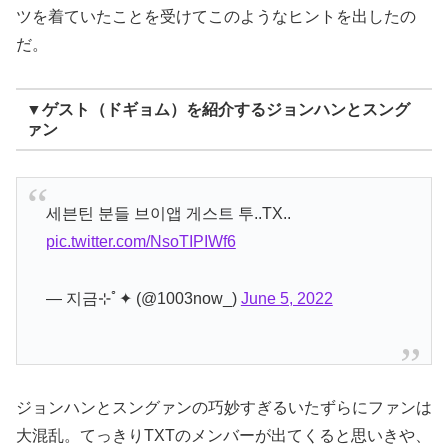
ツを着ていたことを受けてこのようなヒントを出したの
だ。
▼ゲスト（ドギョム）を紹介するジョンハンとスング
ァン
세븐틴 분들 브이앱 게스트 투..TX..
pic.twitter.com/NsoTIPIWf6
— 지금⊹ﾟ✦ (@1003now_)
June 5, 2022
ジョンハンとスングァンの巧妙すぎるいたずらにファンは
大混乱。てっきりTXTのメンバーが出てくると思いきや、