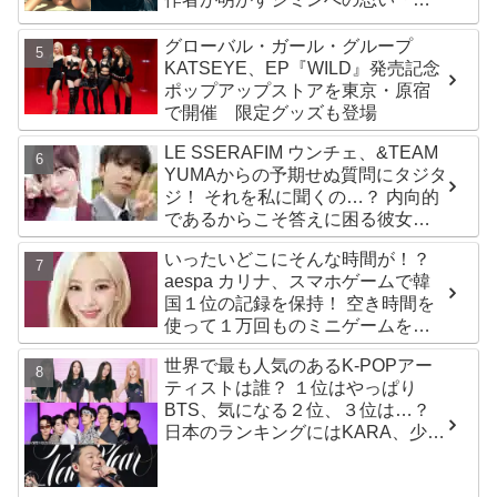
の夢、そして彼の絶望から生まれ
た歌」
グローバル・ガール・グループ
KATSEYE、EP『WILD』発売記念
ポップアップストアを東京・原宿
で開催 限定グッズも登場
LE SSERAFIM ウンチェ、&TEAM
YUMAからの予期せぬ質問にタジタ
ジ！ それを私に聞くの…？ 内向的
であるからこそ答えに困る彼女の
リアクションがかわいすぎる
いったいどこにそんな時間が！？
aespa カリナ、スマホゲームで韓
国１位の記録を保持！ 空き時間を
使って１万回ものミニゲームをク
リア「芸能人たちが時間がないと
世界で最も人気のあるK-POPアー
言っているのは全部嘘」
ティストは誰？ １位はやっぱり
BTS、気になる２位、３位は…？
日本のランキングにはKARA、少女
時代もランクイン！ 各国の個性あ
ふれるデータに注目殺到