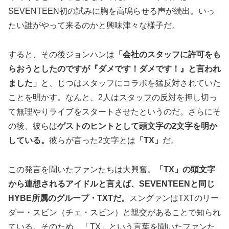
SEVENTEEN初の試みに胸を高鳴らせる声が続出。いっ
たい誰がやって来るのかと興味津々な様子だ。
すると、その後ジョンハンは
「会社のスタッフに許可をも
らおうとしたのですが『ダメです！ダメです！』と言われ
ました」
と、じつはスタッフにコラボを猛反対されていた
ことを明かす。なんと、2人はスタッフの反対を押し切っ
て無理やりライブをスタートさせたというのだ。さらにそ
の後、彼らは
ゲストのヒントとして頭文字の2文字を明か
している。
彼らが言った2文字とは
「TX」
だ。
この発言を聞いたファンたちは大興奮。
「TX」の頭文字
から連想されるアイドルと言えば、SEVENTEENと同じ
HYBE所属のグループ・TXTだ。
スングァンはTXTのリー
ダー・スビン（チェ・スビン）と親交があることで知られ
ている。そのため、「TX」という言葉を聞いたファンた