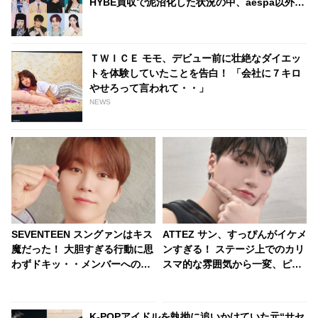
HYBE買収で泥沼化した状況の中、aespa以外の
ほとんどが契約更新期に突入へ
ＴＷＩＣＥ モモ、デビュー前に壮絶なダイエッ
トを体験していたことを告白！ 「会社に７キロ
やせろって言われて・・」
NEWS
SEVENTEEN スングァンはキス
ATTEZ サン、すっぴんがイケメ
魔だった！ 大胆すぎる行動に思
ンすぎる！ ステージ上でのカリ
わずドキッ・・メンバーへの愛
スマ的な雰囲気から一変、ピュ
情表現が超かわいい
ア感あふれるビジュアルに視線
殺到
K-POPアイドルを執拗に追いかけていた元“サセ