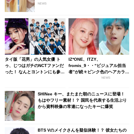
は・・？
NEWS
タイ版「花男」の人気女優 ト
IZ*ONE、ITZY、
ゥ、じつはガチのNCTファンだ
fromis_9・・“ビジュアル担当
った！ なんとヨントンにも参加
者”が続々ピンク色のヘアカラー
するほど夢中… 「F4 と NCT ど
に！ 男性アイドルはブルー？
NEWS
ちらを選ぶ？」の質問に彼女が
［動画あり］
選んだのは・・？
SHINee キー、またまた朝のニュースに登場！
もはやフリー素材！？ 国民を代表する生活ぶり
から資料映像の常連になったキーに爆笑
BTS Vのメイクさんを疑似体験！？ 彼女たちの