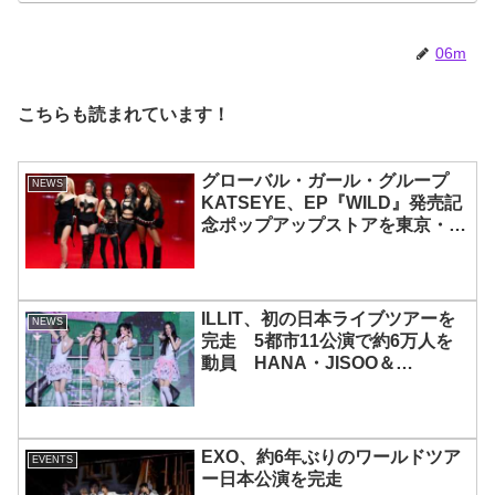
06m
こちらも読まれています！
グローバル・ガール・グループ
NEWS
KATSEYE、EP『WILD』発売記
念ポップアップストアを東京・原
宿で開催 限定グッズも登場
ILLIT、初の日本ライブツアーを
NEWS
完走 5都市11公演で約6万人を
動員 HANA・JISOO＆
MOMOKAとのスペシャルコラボ
も実現
EXO、約6年ぶりのワールドツア
EVENTS
ー日本公演を完走