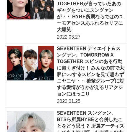
TOGETHERが言っていたあの
ギャグをついにスングァン
が・・ HYBE所属ならではのユ
ーモアセンスあふれるセリフに
大爆笑
2022.03.27
SEVENTEEN ディエイト＆ス
ングァン、TOMORROW X
TOGETHER スビンのある行動
に超くぎ付け！ みんなの前で大
胆に○○するスビンを見て思わず
ニヤニヤ・・ 後輩グループに対
する愛情がうかがえるリアクシ
ョンにほっこり
2022.01.25
SEVENTEEN スングァン、
BTSら所属HYBEと合併したこ
とをどう思う？ 所属アーティス