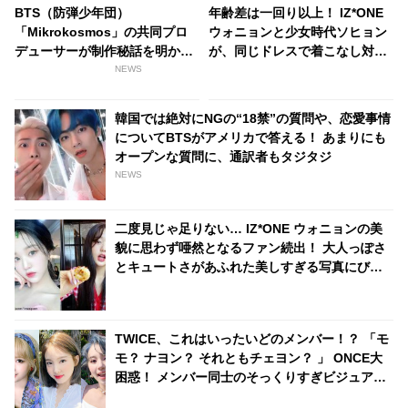
BTS（防弾少年団）
年齢差は一回り以上！ IZ*ONE
「Mikrokosmos」の共同プロ
ウォニョンと少女時代ソヒョン
デューサーが制作秘話を明か
が、同じドレスで着こなし対
す！ 「あんな気持ちを味わうこ
決・・ネット上の評判は？
NEWS
とは二度とないかもしれない」
「世界最大で最高のバンド」
韓国では絶対にNGの“18禁”の質問や、恋愛事情
についてBTSがアメリカで答える！ あまりにも
オープンな質問に、通訳者もタジタジ
NEWS
二度見じゃ足りない… IZ*ONE ウォニョンの美
貌に思わず唖然となるファン続出！ 大人っぽさ
とキュートさがあふれた美しすぎる写真にびっ
くり… だれもが憧れる完璧なビジュアルを証明
TWICE、これはいったいどのメンバー！？ 「モ
モ？ ナヨン？ それともチェヨン？ 」 ONCE大
困惑！ メンバー同士のそっくりすぎビジュアル
が話題に