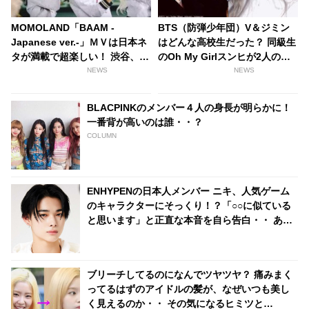
MOMOLAND「BAAM -
BTS（防弾少年団）V＆ジミン
Japanese ver.-」ＭＶは日本ネ
はどんな高校生だった？ 同級生
タが満載で超楽しい！ 渋谷、セ
のOh My Girlスンヒが2人の過
ーラー服、たこ焼き屋まで登
去を語る
NEWS
NEWS
場・・！？
BLACPINKのメンバー４人の身長が明らかに！
一番背が高いのは誰・・？
COLUMN
ENHYPENの日本人メンバー ニキ、人気ゲーム
のキャラクターにそっくり！？「○○に似ている
と思います」と正直な本音を自ら告白・・ あま
りにもそっくりな見た目にファン大爆笑「客観
的な視点で自分を見てるねｗｗ」
ブリーチしてるのになんでツヤツヤ？ 痛みまく
ってるはずのアイドルの髪が、なぜいつも美し
く見えるのか・・ その気になるヒミツと