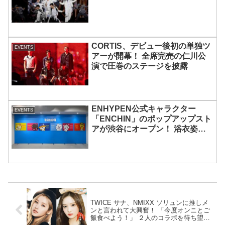
CORTIS、デビュー後初の単独ツ
EVENTS
アーが開幕！ 全席完売の仁川公
演で圧巻のステージを披露
ENHYPEN公式キャラクター
EVENTS
「ENCHIN」のポップアップスト
アが渋谷にオープン！ 浴衣姿の
「ENCHIN」が登場
TWICE サナ、NMIXX ソリュンに推しメ
ンと言われて大興奮！ 「今度オンニとご
飯食べよう！」 ２人のコラボを待ち望む