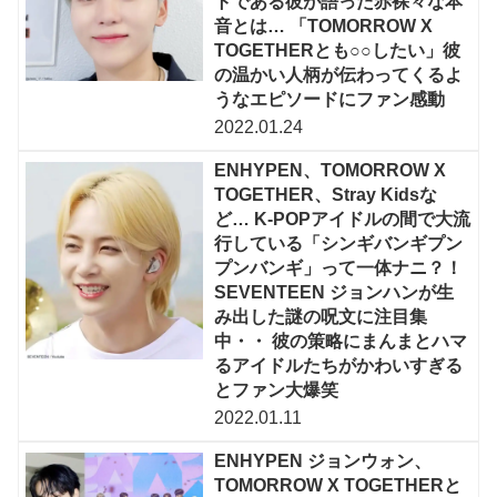
トである彼が語った赤裸々な本
音とは… 「TOMORROW X
TOGETHERとも○○したい」彼
の温かい人柄が伝わってくるよ
うなエピソードにファン感動
2022.01.24
ENHYPEN、TOMORROW X
TOGETHER、Stray Kidsな
ど… K-POPアイドルの間で大流
行している「シンギバンギプン
プンバンギ」って一体ナニ？！
SEVENTEEN ジョンハンが生
み出した謎の呪文に注目集
中・・ 彼の策略にまんまとハマ
るアイドルたちがかわいすぎる
とファン大爆笑
2022.01.11
ENHYPEN ジョンウォン、
TOMORROW X TOGETHERと