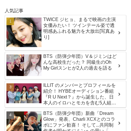
人気記事
TWICE ジヒョ、まるで映画の主演
女優みたい！ ツインテール姿で透
明感あふれる魅力を大放出[写真あ
り]
BTS（防弾少年団）V＆ジミンはど
んな高校生だった？ 同級生のOh
My Girlスンヒが2人の過去を語る
ILLIT のメンバーとプロフィールを
紹介！ HYBEオーディション番組
『R U Next？』から誕生した、日
本人のイロハとモカを含む5人組ガ
ールズグループ！ デビュー曲
BTS（防弾少年団）新曲「Dream
「Magnetic」がいきなりの大ヒッ
Glow」発表、Charli XCXとのコラ
ト
ボにファン歓喜！ そして...共同制
作者が明かすジミンへの思い「彼