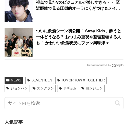
視点で見たVのビジュアルが美しすぎる・・ 至
近距離で見る圧倒的オーラにくぎづけ＆メイク
さんをうらやむ声続出
ついに飲酒シーン初公開！ Stray Kids、酔うと
一体どうなる？ おつまみ重視や整理整頓する人
も！ かわいい飲酒状況にファン興味津々
Recommended by
NEWS
SEVENTEEN
TOMORROW X TOGETHER
ジョンハン
スングァン
ドギョム
ヨンジュン
人気記事