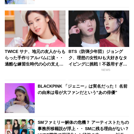
TWICE サナ、地元の友人からも
BTS（防弾少年団）ジョング
らった手作りアルバムに涙・・
ク、理想の女性IUも大好きなタ
過酷な練習生時代の心の支えに
イピングに挑戦！不器用すぎる
なっていたことを告白！ 当時を
「ASMR」が話題に…ついに苦
NEWS
懐かしむサナのやわらかい笑顔
手なモノ発見？[動画あり]
に感動
BLACKPINK 「ジェニー」は実名だった！ 名前
の由来は母が大ファンだという“あの俳優”
SMファミリー解体の危機？ アーティストたちの
事務所移籍説が浮上・・ SMに残る理由がない？