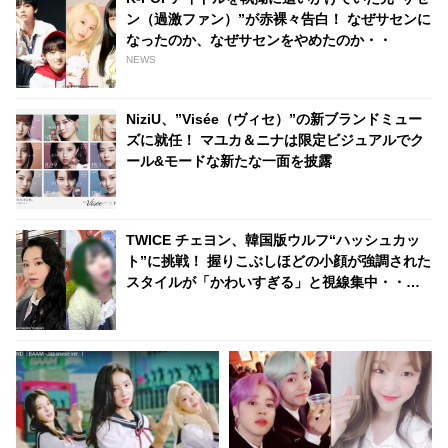
ン（過激ファン）”が赤裸々告白！ なぜサセンに
なったのか、なぜサセンをやめたのか・・
NEWS
NiziU、”Visée（ヴィセ）”の新ブランドミュー
ズに就任！ マユカ＆ニナは限定ビジュアルでク
ール&モードな新たな一面を披露
TWICE チェヨン、韓国版ウルフ“ハッシュカッ
ト”に挑戦！ 握りこぶしほどの小顔が強調された
スタイルが「かわいすぎる」と視線集中・・
「世界を救えるレベルのビジュアル」