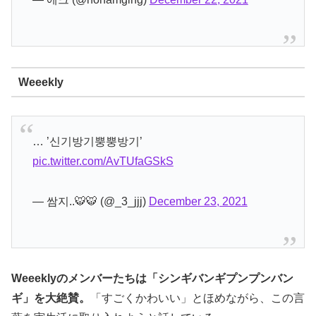
Weeekly
… ’신기방기뿡뿡방기’
pic.twitter.com/AvTUfaGSkS
— 쌈지..🐯🐯 (@_3_jjj)
December 23, 2021
Weeeklyのメンバーたちは「シンギバンギプンプンバン
ギ」を大絶賛。
「すごくかわいい」とほめながら、この言