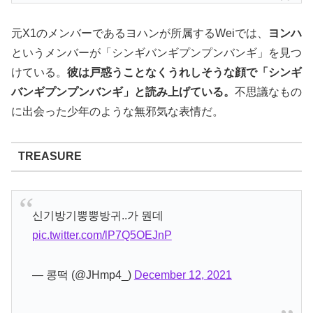
元X1のメンバーであるヨハンが所属するWeiでは、
ヨンハ
というメンバーが「シンギバンギプンプンバンギ」を見つ
けている。
彼は戸惑うことなくうれしそうな顔で「シンギ
バンギプンプンバンギ」と読み上げている。
不思議なもの
に出会った少年のような無邪気な表情だ。
TREASURE
신기방기뿡뿡방귀..가 뭔데
pic.twitter.com/lP7Q5OEJnP
— 콩떡 (@JHmp4_)
December 12, 2021