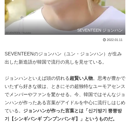
SEVENTEEN ジョンハン
2022.01.11
SEVENTEENのジョンハン（ユン・ジョンハン）が生み
出した新造語が韓国で流行の兆しを見せている。
ジョンハンといえば頭の切れる
超賢い人物
。思考が豊かで
いたずら好きな彼は、ときにその超独特なユーモアセンス
でメンバーやファンを驚かせる。今、韓国ではそんなジョ
ンハンが作ったある言葉がアイドルを中心に流行しはじめ
ている。
ジョンハンが作った言葉とは「신기방기 뿡뿡방
기【シンギバンギ プンプンバンギ】」というものだ。