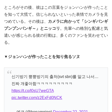
ところがその後、彼はこの言葉をジョンハンが作ったこと
を知って大慌て。信じられないといった表情でカメラを見
つめている。その後は、
カメラに向かって「シンギバンギ
プンプンバンギ～」とニッコリ
。先輩への格別な配慮と気
遣いが感じられる彼の行動は、多くのファンを笑わせてい
る。
▼ジョンハンが作ったことを知り焦るソヌ
신기방기 뿡뿡방기의 출처(svt sbn)를 알고 나서…
진짜 개좋아함ㅋㅋㅋㅋㅋㅋㅋㅋㅋ
https://t.co/I0sU7weGTA
pic.twitter.com/z2ExFd0NCK
— 에크 (@honamging)
December 22, 2021