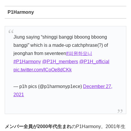
P1Harmony
Jiung saying “shinggi banggi bboong bboong
banggi” which is a made-up catchphrase(?) of
jeonghan from seventeen
#피원하모니
#P1Harmony
@P1H_members
@P1H_official
pic.twitter.com/ICoOe8dCKk
— p1h pics (@p1harmonyp1ece)
December 27,
2021
メンバー全員が2000年代生まれ
のP1Harmony。2001年生