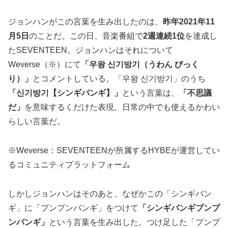
ジョンハンがこの言葉を生み出したのは、
昨年2021年11
月5日
のことだ。この日、音楽番組で
2週連続1位
を達成し
たSEVENTEEN。ジョンハンはそれについて
Weverse（※）にて
「우왕 신기방기（うわん びっく
り）」
とコメントしている。「우왕 신기방기」のうち
「신기방기【シンギバンギ】」
という言葉は、
「不思議
だ」
を意味するくだけた表現。日常の中でも使えるかわい
らしい言葉だ。
※Weverse：SEVENTEENが所属するHYBEが運営してい
るコミュニティプラットフォーム
しかしジョンハンはそのあと、なぜかこの「シンギバン
ギ」に「プンプンバンギ」をつけて
「シンギバンギプンプ
ンバンギ」
という言葉を生み出した。つけ足した「プンプ