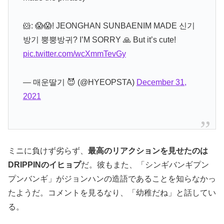
🐹: 😱😱! JEONGHAN SUNBAENIM MADE 신기
방기 뿡뿡방귀? I’M SORRY 🙏 But it’s cute!
pic.twitter.com/wcXmmTevGy
— 매운딸기 😈 (@HYEOPSTA)
December 31,
2021
ミニに負けず劣らず、
最高のリアクションを見せたのは
DRIPPINのイヒョプ
だ。彼もまた、「シンギバンギプン
プンバンギ」がジョンハンの造語であることを知らなかっ
たようだ。コメントを見るなり、「幼稚だね」と話してい
る。