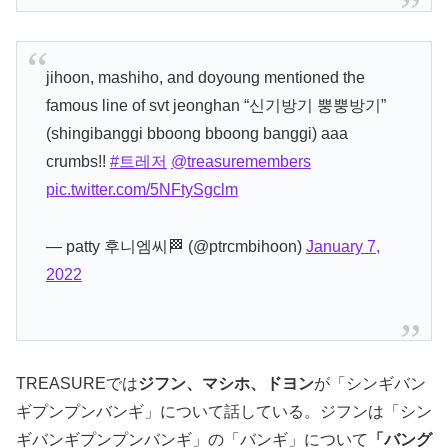
jihoon, mashiho, and doyoung mentioned the
famous line of svt jeonghan “신기방기 뿡뿡방기”
(shingibanggi bboong bboong banggi) aaa
crumbs!!
#트레저
@treasuremembers
pic.twitter.com/5NFtySgclm
— patty 후니엠씨🏁 (@ptrcmbihoon)
January 7,
2022
TREASUREでは
ジフン、マシホ、ドヨン
が「シンギバン
ギプンプンバンギ」について話している。ジフンは「シン
ギバンギプンプンバンギ」の「バンギ」について
「バング