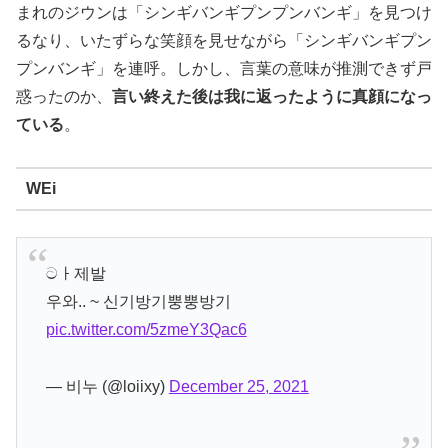
まれのジウンは「シンギバンギプンプンバンギ」を見つけ
るなり、いたずらな笑顔を見せながら「シンギバンギプン
プンバンギ」を連呼。しかし、言葉の意味が推測できず戸
惑ったのか、
言い終えた後は我に返ったように真顔になっ
ている
。
WEi
ටㅏ제발
우와.. ~ 신기방기뿡뿡방기
pic.twitter.com/5zmeY3Qac6
— 비누 (@loiixy)
December 25, 2021