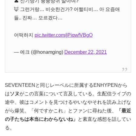
👤 신기방기 뿡뿡방귀 알아여?
🦊 그런거랑… 비슷한건가? 어쩔티비… 아 요즘애
들.. 진짜… 모르겠다…
어떡하지
pic.twitter.com/jPiqwfVBgO
— 에크 (@honamging)
December 22, 2021
SEVENTEENと同じレーベルに所属するENHYPENから
は
ソヌ
がこの言葉について言及している。生配信ライブの
途中、彼はコメントを見つけるやいなやそれを読み上げな
がら爆笑。「何ですかこれ」とファンに尋ねた後、
「最近
の子たちは本当にわからないね」
と素直な感想を話してい
る。