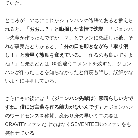
ていた。
ところが、のちにこれがジョンハンの造語であると教えら
れると、
「おお…？」と動揺した表情で沈黙。
「ジョンハ
ン先輩が作ったんですか…？」とファンに確認した後、そ
れが事実だとわかると、
自分の口を叩きながら「取り消
し！」と素早く態度を変えている。
「作るのも良いですよ
ね！」と先ほどとは180度違うコメントを残すと、ジョン
ハンが作ったことを知らなかったと何度も話し、誤解がな
いように弁明している。
さらにその後には
「（ジョンハン先輩は）素晴らしい方で
すね。僕には言葉を作る能力がないんです」
とジョンハン
のワードセンスを称賛。変わり身の早いミニの姿は
CRAVITYファンだけではなくSEVENTEENのファンをも
笑わせている。