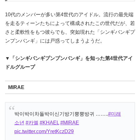
10代のメンバーが多い第4世代のアイドル。流行の最先端
を走るティーンたちによって構成されたこの世代だが、若
さと柔軟性をもつ彼らでも、突如現れた「シンギバンギプ
ンプンバンギ」には戸惑ってしまうようだ。
▼「シンギバンギプンプンバンギ」を知った第4世代アイ
ドルグループ
MIRAE
박이박이차돌박이신기방기뿡뿡방귀 ……..
#미래
소년
#카엘
#KHAEL
#MIRAE
pic.twitter.com/YretKczD29