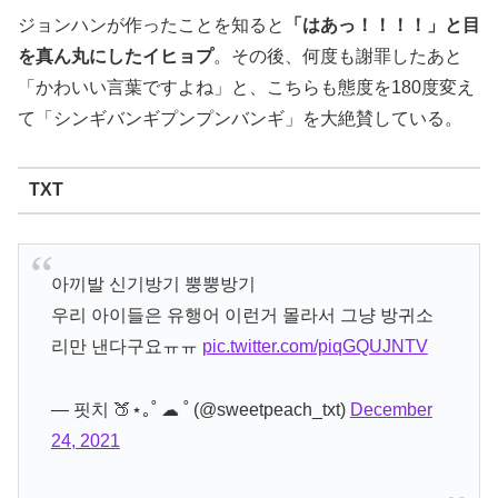
ジョンハンが作ったことを知ると
「はあっ！！！！」と目
を真ん丸にしたイヒョプ
。その後、何度も謝罪したあと
「かわいい言葉ですよね」と、こちらも態度を180度変え
て「シンギバンギプンプンバンギ」を大絶賛している。
TXT
아끼발 신기방기 뿡뿡방기
우리 아이들은 유행어 이런거 몰라서 그냥 방귀소
리만 낸다구요ㅠㅠ
pic.twitter.com/piqGQUJNTV
— 핏치 🍑⋆｡˚ ☁︎ ˚ (@sweetpeach_txt)
December
24, 2021