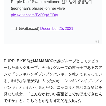
Purple Kiss’ Swan mentioned 신기방기 뿡뿡방귀
(jeonghan’s phrase) on her vlive
pic.twitter.com/TvO9gACDfy
— ً (@attacced)
December 25, 2021
PURPLE KISSは
MAMAMOOの妹グループ
としてデビュ
ーした新人グループ。今回はグループの末っ子である
スア
ン
が「シンギバンギプンプンバンギ」を教えてもらってい
る。独特な語感が気に入ったのか「シンギバンギプンプン
バンギ」とかわいく唱えた後、ニッコリと無邪気な笑顔を
見せた彼女。
「こんなかわいい言葉どこでおぼえてきたん
ですか」と、こちらもかなり肯定的な反応だ。