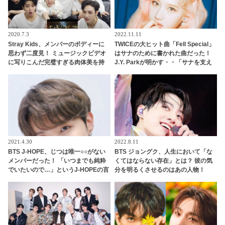
2020.7.3
2022.11.11
Stray Kids、メンバーのボディーに
TWICEの大ヒット曲「Fell Special」
思わず二度見！ ミュージックビデオ
はサナのために書かれた曲だった！
に写りこんだ完璧すぎる肉体美を持
J.Y. Parkが明かす・・「サナを支え
つメンバーとは一体？
るメンバーの姿に胸が熱くなった」
彼女たちの友情に敬意を表す
2021.4.30
2022.8.11
BTS J-HOPE、じつは唯一○○がない
BTS ジョングク、人生において「な
メンバーだった！ 「いつまでも純粋
くてはならない存在」とは？ 彼の気
でいたいので…」というJ-HOPEの言
分を明るくさせるのはあの人物！
葉に「俺らは汚いってこと？」とメ
「○○がいないとダメ」 彼のストレー
ンバー総反撃・・ 予想だにしない展
トな本音に感動
開を迎えたかわいすぎるやりとりに
ファン爆笑