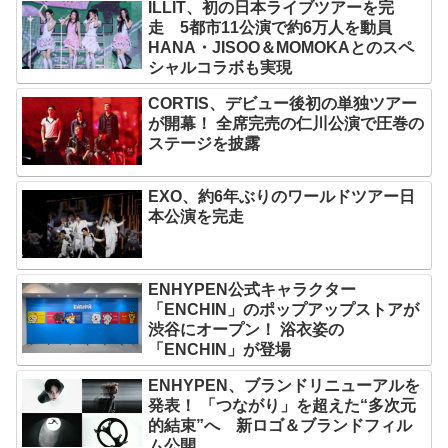
ILLIT、初の日本ライブツアーを完
走 5都市11公演で約6万人を動員
HANA・JISOO＆MOMOKAとのスペ
シャルコラボも実現
CORTIS、デビュー後初の単独ツアー
が開幕！ 全席完売の仁川公演で圧巻の
ステージを披露
EXO、約6年ぶりのワールドツアー日
本公演を完走
ENHYPEN公式キャラクター
「ENCHIN」のポップアップストアが
渋谷にオープン！ 浴衣姿の
「ENCHIN」が登場
ENHYPEN、ブランドリニューアルを
発表！ 「つながり」を超えた“多次元
的結束”へ 新ロゴ＆ブランドフィル
ム公開