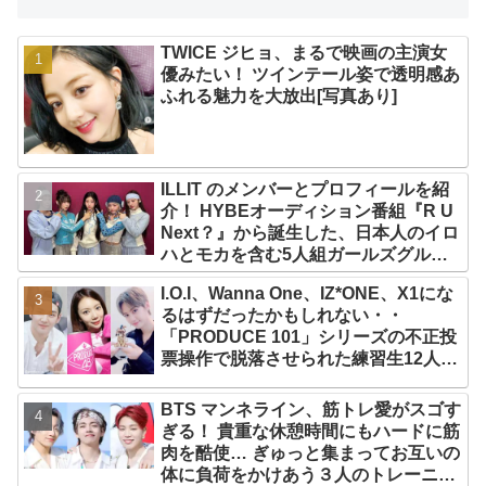
TWICE ジヒョ、まるで映画の主演女
優みたい！ ツインテール姿で透明感あ
ふれる魅力を大放出[写真あり]
ILLIT のメンバーとプロフィールを紹
介！ HYBEオーディション番組『R U
Next？』から誕生した、日本人のイロ
ハとモカを含む5人組ガールズグルー
プ！ デビュー曲「Magnetic」がいき
I.O.I、Wanna One、IZ*ONE、X1にな
なりの大ヒット
るはずだったかもしれない・・
「PRODUCE 101」シリーズの不正投
票操作で脱落させられた練習生12人の
氏名が公表
BTS マンネライン、筋トレ愛がスゴす
ぎる！ 貴重な休憩時間にもハードに筋
肉を酷使… ぎゅっと集まってお互いの
体に負荷をかけあう３人のトレーニン