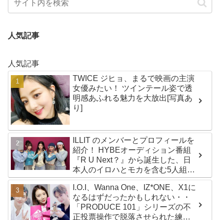
人気記事
人気記事
TWICE ジヒョ、まるで映画の主演
女優みたい！ ツインテール姿で透
明感あふれる魅力を大放出[写真あ
り]
ILLIT のメンバーとプロフィールを
紹介！ HYBEオーディション番組
『R U Next？』から誕生した、日
本人のイロハとモカを含む5人組ガ
ールズグループ！ デビュー曲
I.O.I、Wanna One、IZ*ONE、X1に
「Magnetic」がいきなりの大ヒッ
なるはずだったかもしれない・・
ト
「PRODUCE 101」シリーズの不
正投票操作で脱落させられた練習