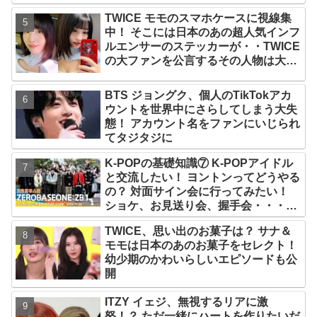
グ風景がかわいすぎるとファンくぎづ
TWICE モモのスマホケースに視線集
け
中！ そこには日本のあの超人気インフ
ルエンサーのステッカーが・・TWICE
の大ファンを公言するその人物は大よ
ろこび！ まさに「成功したファン」だ
と話題沸騰
BTS ジョングク、個人のTikTokアカ
ウントを世界中にさらしてしまう大失
態！ アカウント名をファンにいじられ
てタジタジに
K-POPの基礎知識⑦ K-POPアイドル
と交流したい！ ヨントンってどうやる
の？ 対面サイン会に行ってみたい！
ショケ、お見送り会、握手会・・・リ
リースイベントあれこれを紹介
TWICE、思い出のお菓子は？ サナ＆
モモは日本のあのお菓子をセレクト！
幼少期のかわいらしいエピソードも公
開
ITZY イェジ、無視するリアに激
怒！？ ただ一緒にハートを作りたいだ