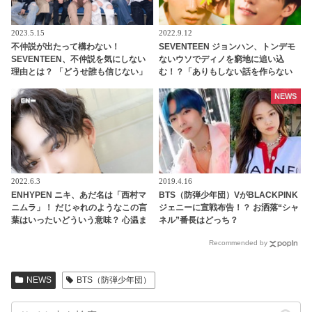
2023.5.15
2022.9.12
不仲説が出たって構わない！
SEVENTEEN ジョンハン、トンデモ
SEVENTEEN、不仲説を気にしない
ないウソでディノを窮地に追い込
理由とは？ 「どうせ誰も信じない」
む！？「ありもしない話を作らない
メンバーの固い絆がわかる一言にフ
でください！」ジョンハンの衝撃発
ァン感動
言にディノはタジタジ
NEWS
2022.6.3
2019.4.16
ENHYPEN ニキ、あだ名は「西村マ
BTS（防弾少年団）VがBLACKPINK
ニムラ」！ だじゃれのようなこの言
ジェニーに宣戦布告！？ お洒落“シャ
葉はいったいどういう意味？ 心温ま
ネル”番長はどっち？
る由来を告白！ ニキへの愛が詰まっ
Recommended by
たニックネームにほっこり
NEWS
BTS（防弾少年団）