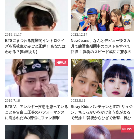
こり
2019.11.17
2022.12.17
BTSにまつわる超難問イントロクイ
NewJeans、なんとデビュー後２カ
ズを高校生がみごと正解！ あなたは
月で練習生期間中のコストをすべて
わかる？[動画あり]
回収！ 異例のスピード成功に驚きの
声・・ 早くも給料をゲットしたメン
バーたちのお金の使い道は・・？
NEWS
2019.7.16
2022.8.11
BTS V、アレルギー疾患を患っている
Stray Kids バンチャンとITZY リュジ
ことを告白…圧巻のパフォーマンス
ン、ちょっかいをかけ合う姿がまる
に隠されたVの苦悩にファン衝撃
で兄妹！ 背後からひざで攻撃、靴ひ
もでいたずら・・ ほほえましすぎる
JYPアーティストのやり取りにほっこ
NEWS
り