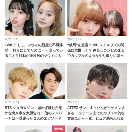
ンションで話す彼の姿にファン衝撃
2021.9.21
2023.2.27
TWICE モモ、ツウィの態度に不満爆
“破局”を宣言？ IVE レイ＆リズの関
発！ 頼りにしてたのに・・ 言ってい
係に危機…！？ 仲良しコンビのまる
ることと行動が正反対のツウィに大
でカップルのようなやり取りにほっ
爆笑
こり
2021.7.23
2023.2.2
BTS シュガ＆ジン、思わず涙した意
ATTEZ サン、すっぴんがイケメンす
外な出来事を大胆告白！ 他のメンバ
ぎる！ ステージ上でのカリスマ的な
ーとは一味違った２人のエピソード
雰囲気から一変、ピュア感あふれる
にビックリ… プライベートでも仲良
ビジュアルに視線殺到
しな２人の息ピッタリな回答にほっ
NEWS