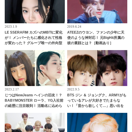
2023.1.9
2019.6.24
LE SSERAFIM カズハのMBTIに変化
ATEEZのウヨン、ファンの少年に天
が！ メンバーたちに感化されて性格
使のような神対応！ 元BigHit所属の
が変わった？ グループ唯一の外向型
彼の素顔とは？［動画あり］
がなんと内向型に・・「なんか申し
訳ない」
2023.2.17
2022.9.5
じつはNewJeans ヘインの旧友！？
BTS ジン ＆ ジョングク、ARMYがも
BABYMONSTER ローラ、YG入社前
っているアレが大好きでたまらな
の経歴に注目殺到！ 活動名に込めら
い！「昔から欲しくて…」思い出を
れた意味も明らかに
語りながら感慨深い表情・・ ２人を
虜にしたその正体とはいったい何？