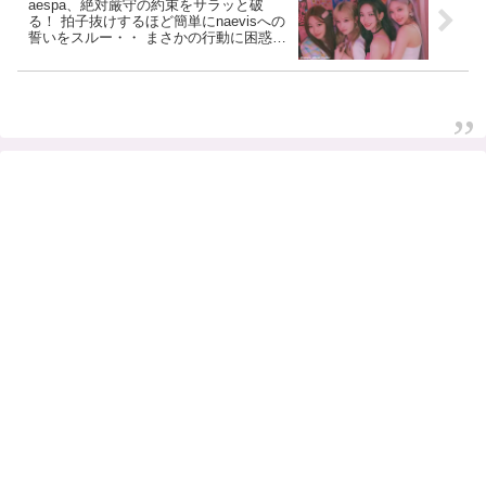
aespa、絶対厳守の約束をサラッと破
る！ 拍子抜けするほど簡単にnaevisへの
誓いをスルー・・ まさかの行動に困惑＆
爆笑