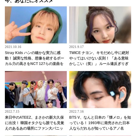
今、あなたにオススメ
2021.10.16
2021.9.17
Stray Kids ハンの確かな実力に感
TWICE ナヨン、キモだめし中に絶対
動！ 誠実な性格、想像を絶するボー
やってはいけない反則！ 「ある意味
カル力の高さをNCT 127らの楽曲を
かしこい（笑）」 ルール違反ぎりぎ
手がけるプロデューサーが大絶賛
りの、とんでもない行為に大爆笑
2022.7.15
2022.7.16
来日中のATEEZ、まさかの新大久保
BTS V、なんと日本の「懐メロ」を知
に出没！ 韓国オタクなら誰でも見覚
っている！ 1993年に発売された日本
えのあるあの場所にファン大パニッ
人ならだれもが知っているアノ名
ク！ 「なんでそこに？」
曲・・「これ知ってる！」とハイテ