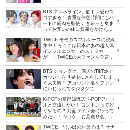
生12人の氏名が公表
BTS マンネライン、筋トレ愛がス
ゴすぎる！ 貴重な休憩時間にもハ
ードに筋肉を酷使… ぎゅっと集ま
ってお互いの体に負荷をかけあう
３人のトレーニング風景がかわい
TWICE モモのスマホケースに視線
すぎるとファンくぎづけ
集中！ そこには日本のあの超人気
インフルエンサーのステッカー
が・・TWICEの大ファンを公言す
るその人物は大よろこび！ まさに
「成功したファン」だと話題沸騰
BTS ジョングク、個人のTikTokア
カウントを世界中にさらしてしま
う大失態！ アカウント名をファン
にいじられてタジタジに
K-POPの基礎知識⑦ K-POPアイド
ルと交流したい！ ヨントンってど
うやるの？ 対面サイン会に行って
みたい！ ショケ、お見送り会、握
手会・・・リリースイベントあれ
TWICE、思い出のお菓子は？ サナ
これを紹介