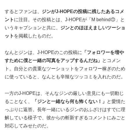
するとファンは、
ジンがJ-HOPEの投稿に残したあるコメ
ント
に注目。その投稿とは、J-HOPEが「M behind🙃」と
いうキャプションと共に、
ジンとのほほえましいツーショ
ット
を掲載したものだ。
なんとジンは、J-HOPEのこの投稿に
「フォロワーを増や
すために僕と一緒の写真をアップするんだね」
とコメン
ト。自分との貴重なツーショットをフォロワー稼ぎのため
に使っていると、なんとも辛辣なツッコミを入れたのだ。
一方のJ-HOPEは、そんなジンの厳しい意見にも一切動じ
ることなく、
「ジンと一緒なら何も怖くない！」
と愛情た
っぷりに返答。長年一緒にいるジンのおふざけはすでに理
解している様子で、彼からの斬新すぎるコメントにみごと
対応してみせたのだ。