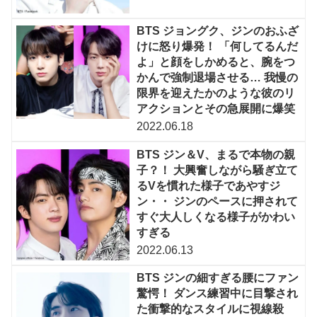
BTS ジョングク、ジンのおふざ
けに怒り爆発！ 「何してるんだ
よ」と顔をしかめると、腕をつ
かんで強制退場させる… 我慢の
限界を迎えたかのような彼のリ
アクションとその急展開に爆笑
2022.06.18
BTS ジン＆V、まるで本物の親
子？！ 大興奮しながら騒ぎ立て
るVを慣れた様子であやすジ
ン・・ ジンのペースに押されて
すぐ大人しくなる様子がかわい
すぎる
2022.06.13
BTS ジンの細すぎる腰にファン
驚愕！ ダンス練習中に目撃され
た衝撃的なスタイルに視線殺