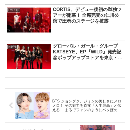
CORTIS、デビュー後初の単独ツ
EVENTS
アーが開幕！ 全席完売の仁川公
演で圧巻のステージを披露
グローバル・ガール・グループ
NEWS
KATSEYE、EP『WILD』発売記
念ポップアップストアを東京・原
宿で開催 限定グッズも登場
BTS ジョングク、ジミンの美しさにメロ
メロ！ その魅力を直接「人生最高」と伝
える… まるでファンのようにベタぼめす
る彼のリアクションにARMY共感