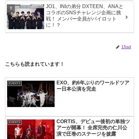
に爆笑
JO1、INIの弟分 DXTEEN、ANAと
コラボのSNSチャレンジ企画に挑
戦！ メンバー全員がパイロット
に！？
15sd
こちらも読まれています！
EXO、約6年ぶりのワールドツア
EVENTS
ー日本公演を完走
CORTIS、デビュー後初の単独ツ
EVENTS
アーが開幕！ 全席完売の仁川公
演で圧巻のステージを披露