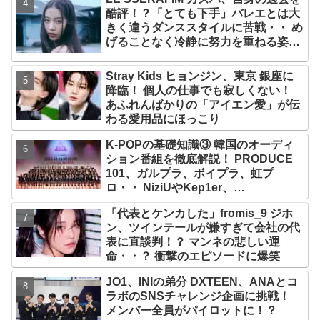
2029年まで契約有効と主張
酷評！？「とても下手」バレエとは大
きく違うダンススタイルに苦戦・・ め
げることなく冷静に努力を重ねる姿に
称賛の声続々
Stray Kids ヒョンジン、東京 銀座に
降臨！ 個人の仕事でも寂しくない！
あふれんばかりの「アイエン愛」が伝
わる愛用品にほっこり
K-POPの基礎知識③ 韓国のオーディ
ション番組を徹底解説！ PRODUCE
101、ガルプラ、ボイプラ、虹プ
ロ・・ NiziUやKep1er、
ZEROBASEONEら人気グループが
「代表とケンカした」fromis_9 ジホ
続々と誕生！ JO1やINI、ME:Iを生ん
ン、ツインテールが嫌すぎて会社の代
だ日プまで一挙紹介
表に直談判！？ マンネの悲しい運
命・・？ 衝撃のエピソードに爆笑
JO1、INIの弟分 DXTEEN、ANAとコ
ラボのSNSチャレンジ企画に挑戦！
メンバー全員がパイロットに！？