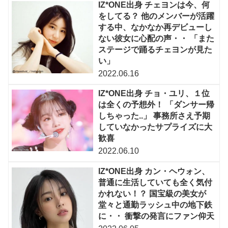
IZ*ONE出身 チェヨンは今、何
をしてる？ 他のメンバーが活躍
する中、なかなか再デビューし
ない彼女に心配の声・・ 「また
ステージで踊るチェヨンが見た
い」
2022.06.16
IZ*ONE出身 チョ・ユリ、１位
は全くの予想外！ 「ダンサー帰
しちゃった..」 事務所さえ予期
していなかったサプライズに大
歓喜
2022.06.10
IZ*ONE出身 カン・ヘウォン、
普通に生活していても全く気付
かれない！？ 国宝級の美女が
堂々と通勤ラッシュ中の地下鉄
に・・ 衝撃の発言にファン仰天