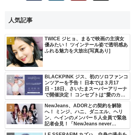
人気記事
TWICE ジヒョ、まるで映画の主演女
優みたい！ ツインテール姿で透明感あ
ふれる魅力を大放出[写真あり]
BLACKPINK ジス、初のソロファンコ
ンツアーを予告！ 日本では３月17
日・18日、さいたまスーパーアリーナ
で開催決定！ コンセプトは“愛のカケ
ラ”！？ 14日には新アルバム
NewJeans、ADORとの契約を解除
『AMORTAGE』もリリース
へ！ ミンジ、ハニ、ダニエル、ヘリ
ン、ヘインのメンバー５人全員で緊急
記者会見！「NewJeans never
dies!」と微笑みの宣言！ ADOR側、
LE SSERAFIM カズハ、自身の過去を