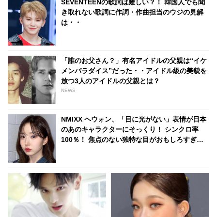
SEVENTEENの歌詞は難しい？！ 韓国人でも聞
き取れない歌詞に作詞・作曲担当のウジの見解
は・・
「誰のお父さん？」有名アイドルの父親は“イケ
メンパラダイス”だった・・アイドル級の美貌を
放つ3人のアイドルの父親とは？
NEWS
NMIXX ヘウォン、「目に光がない」表情が日本
のあのキャラクターにそっくり！ シンクロ率
100％！ 焦点のない独特な目がおもしろすぎる
と爆笑