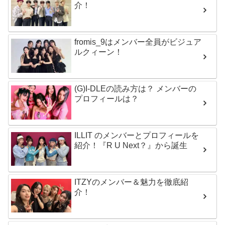
介！
fromis_9はメンバー全員がビジュア
ルクィーン！
(G)I-DLEの読み方は？ メンバーの
プロフィールは？
ILLIT のメンバーとプロフィールを
紹介！『R U Next？』から誕生
ITZYのメンバー＆魅力を徹底紹
介！