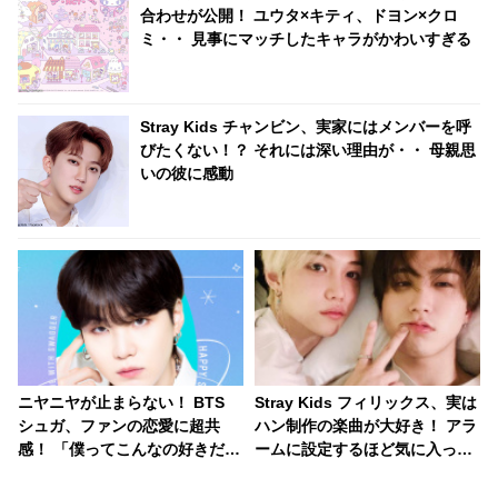
合わせが公開！ ユウタ×キティ、ドヨン×クロ
ミ・・ 見事にマッチしたキャラがかわいすぎる
Stray Kids チャンビン、実家にはメンバーを呼
びたくない！？ それには深い理由が・・ 母親思
いの彼に感動
ニヤニヤが止まらない！ BTS
Stray Kids フィリックス、実は
シュガ、ファンの恋愛に超共
ハン制作の楽曲が大好き！ アラ
感！ 「僕ってこんなの好きだっ
ームに設定するほど気に入って
たんだ」と自分でもビックリ…
いる曲とは？ グループ内で絶賛
ARMYの恋愛事情にワクワクす
し合う彼らの仲の良さにほっこ