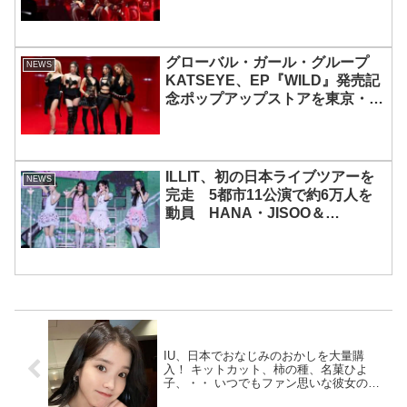
グローバル・ガール・グループ
NEWS
KATSEYE、EP『WILD』発売記
念ポップアップストアを東京・原
宿で開催 限定グッズも登場
ILLIT、初の日本ライブツアーを
NEWS
完走 5都市11公演で約6万人を
動員 HANA・JISOO＆
MOMOKAとのスペシャルコラボ
も実現
IU、日本でおなじみのおかしを大量購
入！ キットカット、柿の種、名菓ひよ
子、・・ いつでもファン思いな彼女の行
動に称賛の声