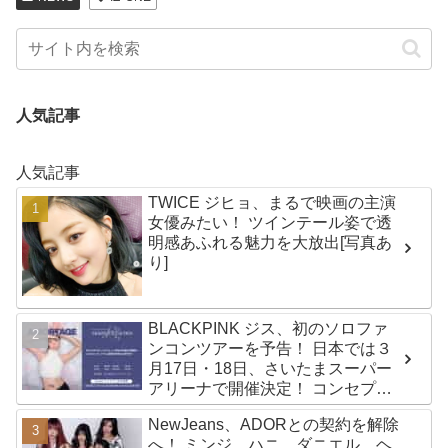
人気記事
人気記事
TWICE ジヒョ、まるで映画の主演
女優みたい！ ツインテール姿で透
明感あふれる魅力を大放出[写真あ
り]
BLACKPINK ジス、初のソロファ
ンコンツアーを予告！ 日本では３
月17日・18日、さいたまスーパー
アリーナで開催決定！ コンセプト
は“愛のカケラ”！？ 14日には新ア
NewJeans、ADORとの契約を解除
ルバム『AMORTAGE』もリリース
へ！ ミンジ、ハニ、ダニエル、ヘ