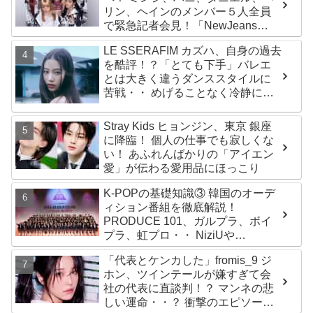
リン、ヘインのメンバー５人全員
で緊急記者会見！「NewJeans
never dies!」と微笑みの宣言！
LE SSERAFIM カズハ、自身の過去
ADOR側、2029年まで契約有効と
を酷評！？「とても下手」バレエ
主張
とは大きく違うダンススタイルに
苦戦・・ めげることなく冷静に努
力を重ねる姿に称賛の声続々
Stray Kids ヒョンジン、東京 銀座
に降臨！ 個人の仕事でも寂しくな
い！ あふれんばかりの「アイエン
愛」が伝わる愛用品にほっこり
K-POPの基礎知識③ 韓国のオーデ
ィション番組を徹底解説！
PRODUCE 101、ガルプラ、ボイ
プラ、虹プロ・・ NiziUや
Kep1er、ZEROBASEONEら人気
「代表とケンカした」fromis_9 ジ
グループが続々と誕生！ JO1や
ホン、ツインテールが嫌すぎて会
INI、ME:Iを生んだ日プまで一挙紹
社の代表に直談判！？ マンネの悲
介
しい運命・・？ 衝撃のエピソード