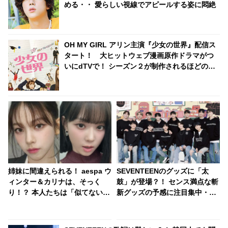
める・・ 愛らしい視線でアピールする姿に悶絶
OH MY GIRL アリン主演『少女の世界』配信ス
タート！ 大ヒットウェブ漫画原作ドラマがつ
いにdTVで！ シーズン２が制作されるほどの人
気ドラマを見逃すな
姉妹に間違えられる！ aespa ウ
SEVENTEENのグッズに「太
ィンター＆カリナは、そっく
鼓」が登場？！ センス満点な斬
り！？ 本人たちは「似てない」
新グッズの予感に注目集中・・
と否定するも・・認めざるを得
SEVENTEENならではのユニー
ない証言＆出来事が頻発
クなアイデアに大爆笑