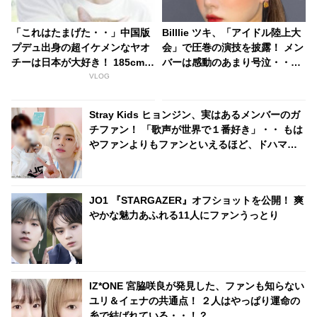
「これはたまげた・・」中国版
Billlie ツキ、「アイドル陸上大
プデュ出身の超イケメンなヤオ
会」で圧巻の演技を披露！ メン
チーは日本が大好き！ 185cmの
バーは感動のあまり号泣・・彼
高身長と端正なルックスで大注
女のひたむきな姿に称賛の声
VLOG
目を浴びる
Stray Kids ヒョンジン、実はあるメンバーのガ
チファン！ 「歌声が世界で１番好き」・・ もは
やファンよりもファンといえるほど、ドハマり
していることが明らかに
JO1 『STARGAZER』オフショットを公開！ 爽
やかな魅力あふれる11人にファンうっとり
IZ*ONE 宮脇咲良が発見した、ファンも知らない
ユリ＆イェナの共通点！ ２人はやっぱり運命の
糸で結ばれている・・！？