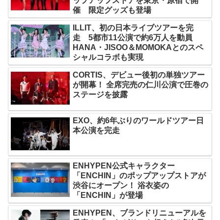
ップアップストアを東京・原宿で開
催 限定グッズも登場
ILLIT、初の日本ライブツアーを完
走 5都市11公演で約6万人を動員
HANA・JISOO＆MOMOKAとのスペ
シャルコラボも実現
CORTIS、デビュー後初の単独ツアー
が開幕！ 全席完売の仁川公演で圧巻の
ステージを披露
EXO、約6年ぶりのワールドツアー日
本公演を完走
ENHYPEN公式キャラクター
「ENCHIN」のポップアップストアが
渋谷にオープン！ 浴衣姿の
「ENCHIN」が登場
ENHYPEN、ブランドリニューアルを