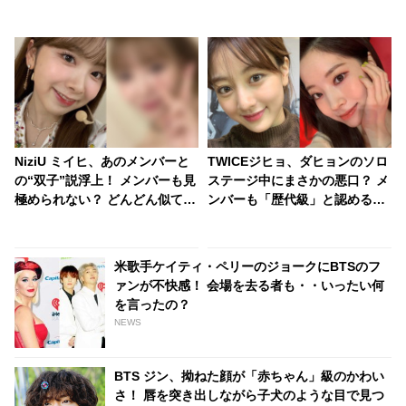
NiziU ミイヒ、あのメンバーと
TWICEジヒョ、ダヒョンのソロ
の“双子”説浮上！ メンバーも見
ステージ中にまさかの悪口？ メ
極められない？ どんどん似てい
ンバーも「歴代級」と認める爆
く２人のビジュアルにびっくり
笑ハプニングの真相とは？
米歌手ケイティ・ペリーのジョークにBTSのフ
ァンが不快感！ 会場を去る者も・・いったい何
を言ったの？
NEWS
BTS ジン、拗ねた顔が「赤ちゃん」級のかわい
さ！ 唇を突き出しながら子犬のような目で見つ