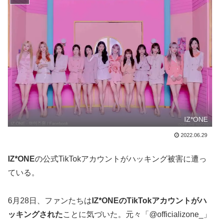
IZ*ONE
2022.06.29
IZ*ONE
の公式TikTokアカウントがハッキング被害に遭っ
ている。
6月28日、ファンたちは
IZ*ONEのTikTokアカウントがハ
ッキングされた
ことに気づいた。元々「@officializone_」