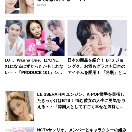
NEWS
I.O.I、Wanna One、IZ*ONE、
日本の商品を紹介！ BTS ジョ
X1になるはずだったかもしれな
ングク、お酒もグラスも日本の
い・・「PRODUCE 101」シリ
アイテムを愛用！ 「角瓶」と
ーズの不正投票操作で脱落させ
「アサヒのグラス」まで… 今す
られた練習生12人の氏名が公表
ぐCMに出演できるとファン大
喜び
LE SSERAFIM ユンジン、K-POP歌手を目指し
たきっかけはBTS！ 悩む彼女の人生に勇気を与
える・・「韓国人としてすごく幸せな気持ちに
なった」感動的なエピソードを明かす
NCT×サンリオ、メンバーとキャラクターの組み