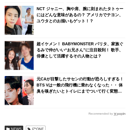
る様子がかわいすぎる
り
NCT ジャニー、胸や肩、腕に刻まれたタトゥー
にはどんな意味があるの？ アメリカでテヨン、
ユウタとのお揃いもゲット！？
超イケメン！ BABYMONSTER パリタ、家族ぐ
るみで仲がいい“お兄さん”に注目殺到！ 歌手、
俳優として活躍するその人物とは？
元CAが目撃したサセンの行動が恐ろしすぎる！
BTS Vは一般の飛行機に乗れなくなった・・ 体
臭を嗅ぎたいとトイレにまでついて行く変態的
行為も…！？ 呆れるほどの悪行の数々にCAもウ
ンザリ
Recommended by
NEWS
IZ*ONE