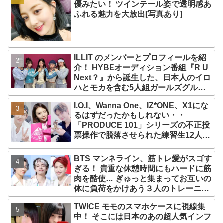
優みたい！ ツインテール姿で透明感あ
ふれる魅力を大放出[写真あり]
ILLIT のメンバーとプロフィールを紹
介！ HYBEオーディション番組『R U
Next？』から誕生した、日本人のイロ
ハとモカを含む5人組ガールズグルー
プ！ デビュー曲「Magnetic」がいき
I.O.I、Wanna One、IZ*ONE、X1にな
なりの大ヒット
るはずだったかもしれない・・
「PRODUCE 101」シリーズの不正投
票操作で脱落させられた練習生12人の
氏名が公表
BTS マンネライン、筋トレ愛がスゴす
ぎる！ 貴重な休憩時間にもハードに筋
肉を酷使… ぎゅっと集まってお互いの
体に負荷をかけあう３人のトレーニン
グ風景がかわいすぎるとファンくぎづ
TWICE モモのスマホケースに視線集
け
中！ そこには日本のあの超人気インフ