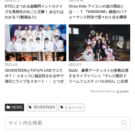
2019.11.17
2021.4.30
BTSにまつわる超難問イントロクイ
Stray Kids アイエンの涙の理由と
ズを高校生がみごと正解！ あなたは
は・・？ 『KINGDOM』破格のパフ
わかる？[動画あり]
ォーマンス対決で堂々の１位を獲得
したのは・・[ネタバレあり]
2022.6.6
2022.8.5
SEVENTEENとTXTがV LIVEでコラ
NiziU、豪華アーティストが多数出演
ボ？！ スタッフに猛反対される中で
するライブイベント『テレビ朝日ド
強引にライブをスタート・・ とつぜ
リームフェスティバル2022』に出演
んの「コラボ」発言に両アーティス
決定！ さらに東京スカイツリーに
Recommended by
トのファンが大興奮
て、NiziU特別ライティングのリバイ
バル点灯も実施へ
NEWS
SEVENTEEN
ジョンハン