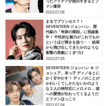
ったアイデアが面白すぎるとフ
ァン爆笑
2022.07.06
まるでプリンセス？！
SEVENTEEN ジョンハン、歴
代級の「奇跡の横顔」に視線集
中！ 中性的な魅力がこれでもか
というほど輝きを放つ・・ 絵画
から飛び出してきたかのような
衝撃の美貌にくぎづけ
2022.07.05
SEVENTEEN ジョンハン ＆ ジ
ョシュア、末っ子 ディノをとに
かく甘やかす！ ディノのことが
かわいくてしかたないかのよう
な２人の神対応にメロメロ… 彼
への愛情が伝わってくるようだ
とファンほっこり
2022.07.04