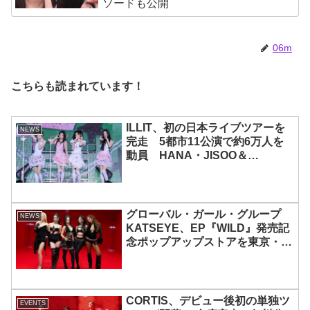
ソードも公開
06m
こちらも読まれています！
ILLIT、初の日本ライブツアーを
NEWS
完走 5都市11公演で約6万人を
動員 HANA・JISOO＆
MOMOKAとのスペシャルコラボ
も実現
グローバル・ガール・グループ
NEWS
KATSEYE、EP『WILD』発売記
念ポップアップストアを東京・原
宿で開催 限定グッズも登場
CORTIS、デビュー後初の単独ツ
EVENTS