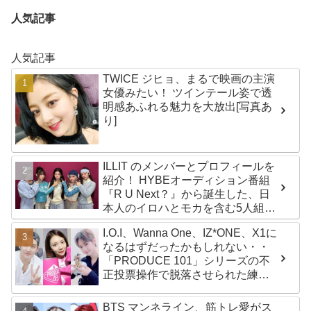
人気記事
人気記事
TWICE ジヒョ、まるで映画の主演
女優みたい！ ツインテール姿で透
明感あふれる魅力を大放出[写真あ
り]
ILLIT のメンバーとプロフィールを
紹介！ HYBEオーディション番組
『R U Next？』から誕生した、日
本人のイロハとモカを含む5人組ガ
ールズグループ！ デビュー曲
I.O.I、Wanna One、IZ*ONE、X1に
「Magnetic」がいきなりの大ヒッ
なるはずだったかもしれない・・
ト
「PRODUCE 101」シリーズの不
正投票操作で脱落させられた練習
生12人の氏名が公表
BTS マンネライン、筋トレ愛がス