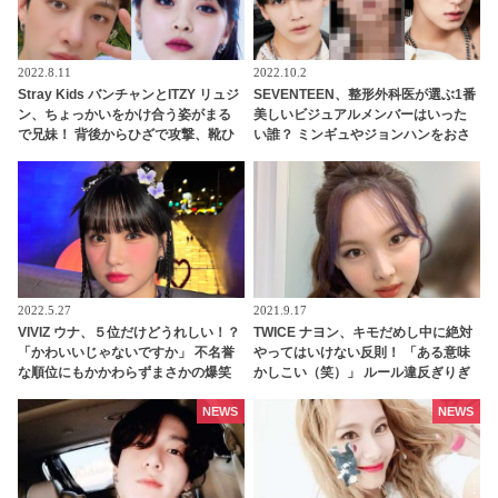
2022.8.11
2022.10.2
Stray Kids バンチャンとITZY リュジ
SEVENTEEN、整形外科医が選ぶ1番
ン、ちょっかいをかけ合う姿がまる
美しいビジュアルメンバーはいった
で兄妹！ 背後からひざで攻撃、靴ひ
い誰？ ミンギュやジョンハンをおさ
もでいたずら・・ ほほえましすぎる
えて１位に輝いたのはあのメンバ
JYPアーティストのやり取りにほっこ
ー・・
り
2022.5.27
2021.9.17
VIVIZ ウナ、５位だけどうれしい！？
TWICE ナヨン、キモだめし中に絶対
「かわいいじゃないですか」 不名誉
やってはいけない反則！ 「ある意味
な順位にもかかわらずまさかの爆笑
かしこい（笑）」 ルール違反ぎりぎ
コメント！ メンバーは失笑・・ ウナ
りの、とんでもない行為に大爆笑
らしさ全開でスタジオの空気を和ま
NEWS
NEWS
せる