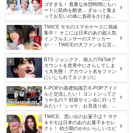
ゴすぎる！ 貴重な休憩時間にもハ
ードに筋肉を酷使… ぎゅっと集ま
ってお互いの体に負荷をかけあう
３人のトレーニング風景がかわい
TWICE モモのスマホケースに視線
すぎるとファンくぎづけ
集中！ そこには日本のあの超人気
インフルエンサーのステッカー
が・・TWICEの大ファンを公言す
るその人物は大よろこび！ まさに
「成功したファン」だと話題沸騰
BTS ジョングク、個人のTikTokア
カウントを世界中にさらしてしま
う大失態！ アカウント名をファン
にいじられてタジタジに
K-POPの基礎知識⑦ K-POPアイド
ルと交流したい！ ヨントンってど
うやるの？ 対面サイン会に行って
みたい！ ショケ、お見送り会、握
手会・・・リリースイベントあれ
TWICE、思い出のお菓子は？ サナ
これを紹介
＆モモは日本のあのお菓子をセレ
クト！ 幼少期のかわいらしいエピ