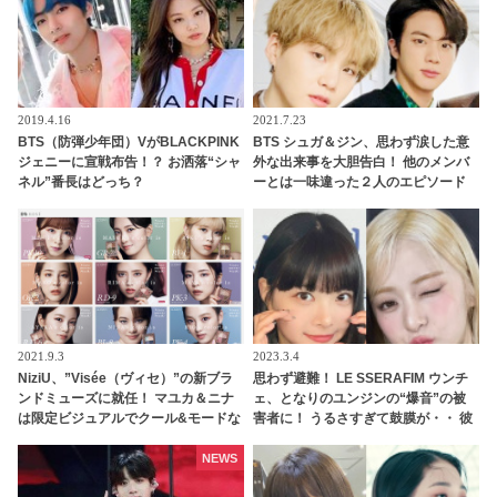
2019.4.16
2021.7.23
BTS（防弾少年団）VがBLACKPINK
BTS シュガ＆ジン、思わず涙した意
ジェニーに宣戦布告！？ お洒落“シャ
外な出来事を大胆告白！ 他のメンバ
ネル”番長はどっち？
ーとは一味違った２人のエピソード
にビックリ… プライベートでも仲良
しな２人の息ピッタリな回答にほっ
こり
2021.9.3
2023.3.4
NiziU、”Visée（ヴィセ）”の新ブラ
思わず避難！ LE SSERAFIM ウンチ
ンドミューズに就任！ マユカ＆ニナ
ェ、となりのユンジンの“爆音”の被
は限定ビジュアルでクール&モードな
害者に！ うるさすぎて鼓膜が・・ 彼
新たな一面を披露
女を襲ったまさかの出来事に爆笑
NEWS