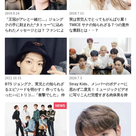
2019.9.24
2019.7.15
「王冠がアレと一緒だ…」ジョング
実は苦労人でとってもがんばり屋！
クの手に刻まれた“タトゥー”に込め
TWICE サナの知られざる７つの意外
られたメッセージとは？ ファンによ
な素顔とは・・？
る見事な推理に感動の声
2022.10.15
2020.7.3
BTS ジョングク、実兄との知られざ
Stray Kids、メンバーのボディーに
るエピソードを明かす！ 作ってもら
思わず二度見！ ミュージックビデオ
った○○にトリコ…「衝撃でした」 仲
に写りこんだ完璧すぎる肉体美を持
良し兄弟の日常がステキすぎるとフ
つメンバーとは一体？
ァンほっこり
NEWS