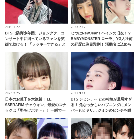
2019.1.22
2023.2.17
BTS（防弾少年団）ジョングク、コ
じつはNewJeans ヘインの旧友！？
ンサート中に困っているファンを笑
BABYMONSTER ローラ、YG入社前
顔で助ける！ 「ラッキーすぎる」と
の経歴に注目殺到！ 活動名に込めら
ファン大興奮
れた意味も明らかに
2023.3.25
2021.9.11
日本のお菓子を大絶賛！ LE
BTS ジミン、○○との相性が最悪すぎ
SSERAFIM チェウォン、最愛のスナ
る！ 危なっかしいハプニングにメン
ックは「堅あげポテト」！ 一瞬で一
バーもヒヤリ… ジミンのピンチを瞬
番好きなお菓子に昇格！「日本のポ
時に救うJ-HOPEのファインプレー＆
テチは種類が多くておいしい」
恒例となったジミンのアノ行動にフ
ァンびっくり