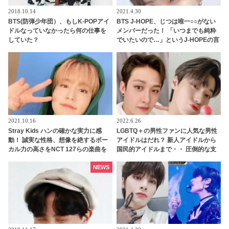
2018.10.14
2021.4.30
BTS(防弾少年団）、もしK-POPアイ
BTS J-HOPE、じつは唯一○○がない
ドルなっていなかったら何の仕事を
メンバーだった！ 「いつまでも純粋
していた？
でいたいので…」というJ-HOPEの言
葉に「俺らは汚いってこと？」とメ
ンバー総反撃・・ 予想だにしない展
開を迎えたかわいすぎるやりとりに
ファン爆笑
2021.10.16
2022.6.26
Stray Kids ハンの確かな実力に感
LGBTQ＋の男性ファンに人気な男性
動！ 誠実な性格、想像を絶するボー
アイドルはだれ？ 新人アイドルから
カル力の高さをNCT 127らの楽曲を
国民的アイドルまで・・ 圧倒的な支
手がけるプロデューサーが大絶賛
持を集める７人とは
NEWS