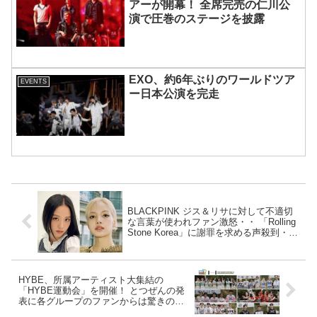
アーが開幕！ 全席完売の仁川公
演で圧巻のステージを披露
EXO、約6年ぶりのワールドツア
EVENTS
ー日本公演を完走
BLACKPINK ジス＆リサに対して不適切
な言葉が使われファン激怒・・ 「Rolling
Stone Korea」に謝罪を求める声殺到・・
ハッシュタグ「RESPECT
BLACKPINK」がトレンド入りに
HYBE、所属アーティスト大集結の
「HYBE運動会」を開催！ とつぜんの発
表に各グループのファンからは驚きの声
殺到… トレンド入りまで果たしたその内