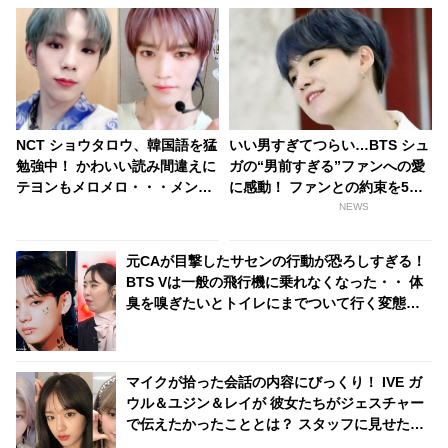
NCT ショウタロウ、韓国語を猛
いい男すぎてつらい…BTS シュ
勉強中！ かわいい読み間違えに
ガの“男前すぎる”ファンへの愛
テヨンもメロメロ・・・メンバ
に感動！ ファンとの約束を5年
ーに助けられながら熱心に学ぶ
間守り続けた彼が見せた“最高の
NEWS
姿にほっこり[動画]
贈り物”に涙…シュガの”沼”に落
ちていく人が続出
元CAが目撃したサセンの行動が恐ろしすぎる！
BTS Vは一般の飛行機に乗れなくなった・・ 体
臭を嗅ぎたいとトイレにまでついて行く変態的
行為も…！？ 呆れるほどの悪行の数々にCAもウ
ンザリ
マイクが拾った会話の内容にびっくり！ IVE ガ
ウル＆ユジン＆レイが 彼女たちがジェスチャー
で伝えたかったこととは？ スタッフに見せた優
しすぎる気づかいにほっこり