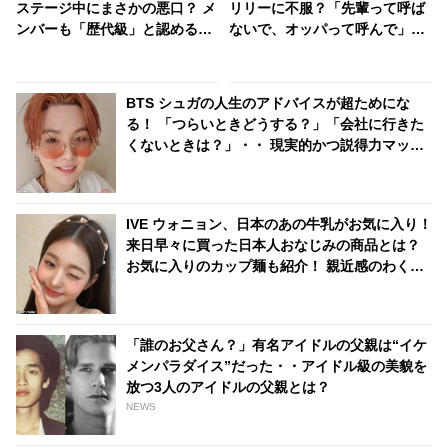
ステージ中にまさかの悪口？ メ
リリーに不服？「先輩って呼ば
ンバーも「歴代級」と認める爆
ないで、オッパって呼んで」う
笑ハプニングの真相とは？
らやましすぎるお願いにキュン
BTS シュガの人生のアドバイスが超ためにな
る！ 「つらいときどうする？」「会社に行きた
くないときは？」・・ 現実的かつ説得力マック
スの言葉たちが心に刺さる
IVE ウォニョン、日本のあの牛乳がお気に入り！
来日早々に買った日本人おなじみの商品とは？
お気に入りのカップ麺も紹介！ 親近感のわくセ
レクトをチェック
「誰のお父さん？」有名アイドルの父親は“イケ
メンパラダイス”だった・・アイドル級の美貌を
放つ3人のアイドルの父親とは？
NEWS