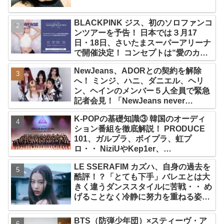
BLACKPINK ジス、初のソロファンコ
ンツアーを予告！ 日本では３月17
日・18日、さいたまスーパーアリーナ
で開催決定！ コンセプトは“愛のカケ
ラ”！？ 14日には新アルバム
NewJeans、ADORとの契約を解除
『AMORTAGE』もリリース
へ！ ミンジ、ハニ、ダニエル、ヘリ
ン、ヘインのメンバー５人全員で緊急
記者会見！「NewJeans never
dies!」と微笑みの宣言！ ADOR側、
K-POPの基礎知識③ 韓国のオーディ
2029年まで契約有効と主張
ション番組を徹底解説！ PRODUCE
101、ガルプラ、ボイプラ、虹プ
ロ・・ NiziUやKep1er、
ZEROBASEONEら人気グループが
LE SSERAFIM カズハ、自身の過去を
続々と誕生！ JO1やINI、ME:Iを生ん
酷評！？「とても下手」バレエとは大
だ日プまで一挙紹介
きく違うダンススタイルに苦戦・・ め
げることなく冷静に努力を重ねる姿に
称賛の声続々
BTS（防弾少年団）×スティーヴ・ア