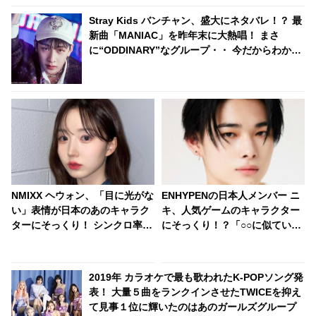
Stray Kids バンチャン、盛大にネタバレ！？ 最
新曲「MANIAC」を昨年末に大熱唱！ まさ
に“ODDINARY”なグループ・・ 今だからわかる
過去の映像に仰天
NMIXX ヘウォン、「目に光がな
ENHYPENの日本人メンバー ニ
い」表情が日本のあのキャラク
キ、人気ゲームのキャラクター
ターにそっくり！ シンクロ率
にそっくり！？「○○に似ている
100％！ 焦点のない独特な目が
と思います」と正直な本音を自
おもしろすぎると爆笑
ら告白・・ あまりにもそっくり
な見た目にファン大爆笑「客観
2019年 カラオケで最も歌われたK-POPソング発
的な視点で自分を見てるねｗ
表！ 大量５曲をランクインさせたTWICEを抑え
ｗ」
て見事１位に輝いたのはあのガールズグループ