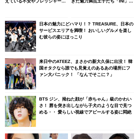
えている不安やプレッシャー、
きた魅力満点王子たち「INI」の
そしてファンやメンバーへの本
結成メンバー２人をチェック…
音まで… ジョンハンが語った素
「PRODUCE 101 JAPAN
直な思いにファン涙
SEASON2（日プ２）」最終ラ
日本の魅力にどハマり！？ TREASURE、日本の
ンキング10・11位のメンバーを
サービスエリアを満喫！ おいしいグルメを楽し
ご紹介 ～佐野雄大・後藤威尊～
む彼らの姿にほっこり
来日中のATEEZ、まさかの新大久保に出没！ 韓
国オタクなら誰でも見覚えのあるあの場所にフ
ァン大パニック！ 「なんでそこに？」
BTS ジン、拗ねた顔が「赤ちゃん」級のかわい
さ！ 唇を突き出しながら子犬のような目で見つ
める・・ 愛らしい視線でアピールする姿に悶絶