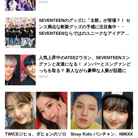
NEWS
SEVENTEENのグッズに「太鼓」が登場？！ セ
ンス満点な斬新グッズの予感に注目集中・・
SEVENTEENならではのユニークなアイデアに
大爆笑
人気上昇中のATEEZウヨン、SEVENTEENスン
グァンと友達になる！ メンバーとスングァンど
っちを取る？ 新人ながら豪華な人脈が話題に
NEWS
TWICEジヒョ、ダヒョンのソロ
Stray Kids バンチャン、NMIXX