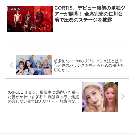
CORTIS、デビュー後初の単独ツ
EVENTS
アーが開幕！ 全席完売の仁川公
演で圧巻のステージを披露
超多忙なaespaのリフレッシュ法とは？
心と体のバランスを整えるための秘訣を
明らかに
(G)I-DLE ミヨン、撮影中に爆酔い？ 酔っ
た姿がかわいすぎる！ 顔は真っ赤、焦点
の合わない目でぼんやり・・ 無防備な姿
にメロメロ