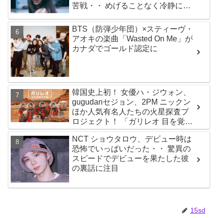
苦戦・・ めげることなく冷静に努
力を重ねる姿に称賛の声続々
BTS（防弾少年団）×スティーヴ・
アオキの楽曲「Wasted On Me」が
カナダでゴールド認定に
韓国史上初！ 女優ハ・ジウォン、
gugudanセジョン、2PM ニックン
ほか人気有名人たちの火星探査プ
ロジェクト！ 「ガリレオ 目を覚ま
す宇宙」10月10日（水）日本初放
NCT ショウタロウ、デビュー時は
送決定
恐怖でいっぱいだった・・ 驚異の
スピードでデビューを果たした彼
の裏話に注目
15sd