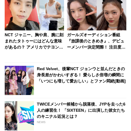
NCT ジャニー、胸や肩、腕に刻
ガールズオーディション番組
まれたタトゥーにはどんな意味
『放課後のときめき』、デビュ
があるの？ アメリカでテヨン、
ーメンバー決定間際！ 注目度急
ユウタとのお揃いもゲット！？
上昇中・・・ 人気日本人練習生
やKep1erメンバーと同じグルー
プで活躍した練習生の命運は？
Red Velvet、後輩NCT ジョンウと並んだときの
身長差がかわいすぎる！ 愛らしさ倍増の瞬間に
「いつにも増して愛おしい」とファン悶絶[動画]
TWICEメンバー候補から脱落後、JYPを去った6
人の練習生！ 「SIXTEEN」に出演した彼女たち
のキニナル近況とは？
NEWS