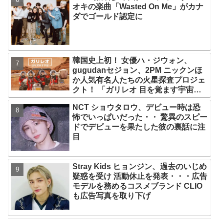
オキの楽曲「Wasted On Me」がカナ
ダでゴールド認定に
韓国史上初！ 女優ハ・ジウォン、
gugudanセジョン、2PM ニックンほ
か人気有名人たちの火星探査プロジェ
クト！ 「ガリレオ 目を覚ます宇宙」
10月10日（水）日本初放送決定
NCT ショウタロウ、デビュー時は恐
怖でいっぱいだった・・ 驚異のスピー
ドでデビューを果たした彼の裏話に注
目
Stray Kids ヒョンジン、過去のいじめ
疑惑を受け 活動休止を発表・・・広告
モデルを務めるコスメブランド CLIO
も広告写真を取り下げ