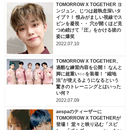
TOMORROW X TOGETHER ヨ
ンジュン、じつは超執念深いタ
イプ？！ 恨みがましい視線でス
ビンを凝視・・ 穴が開くほど見
つめ続けて「圧」をかける彼の
姿に爆笑
2022.07.10
TOMORROW X TOGETHER、
過酷な練習内容を公開！ なんと
脚に超重い○○を装着！ “縮地
法”が使えるようになるという
驚きのトレーニングとはいった
い何？
2022.07.09
aespaのティーザーに
TOMORROW X TOGETHERが
登場！ 堂々と映り込む「スビ