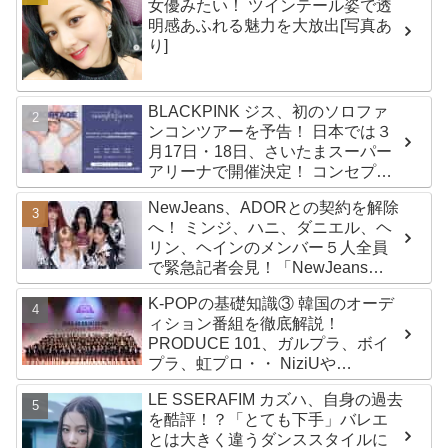
女優みたい！ ツインテール姿で透
明感あふれる魅力を大放出[写真あ
り]
BLACKPINK ジス、初のソロファ
ンコンツアーを予告！ 日本では３
月17日・18日、さいたまスーパー
アリーナで開催決定！ コンセプト
は“愛のカケラ”！？ 14日には新ア
NewJeans、ADORとの契約を解除
ルバム『AMORTAGE』もリリース
へ！ ミンジ、ハニ、ダニエル、ヘ
リン、ヘインのメンバー５人全員
で緊急記者会見！「NewJeans
never dies!」と微笑みの宣言！
K-POPの基礎知識③ 韓国のオーデ
ADOR側、2029年まで契約有効と
ィション番組を徹底解説！
主張
PRODUCE 101、ガルプラ、ボイ
プラ、虹プロ・・ NiziUや
Kep1er、ZEROBASEONEら人気
LE SSERAFIM カズハ、自身の過去
グループが続々と誕生！ JO1や
を酷評！？「とても下手」バレエ
INI、ME:Iを生んだ日プまで一挙紹
とは大きく違うダンススタイルに
介