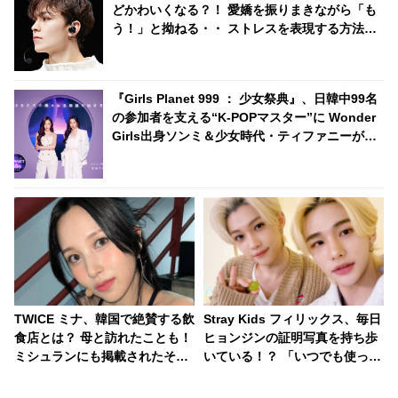
どかわいくなる？！ 愛嬌を振りまきながら「も
う！」と拗ねる・・ ストレスを表現する方法が
独特すぎる彼の姿にメロメロ
『Girls Planet 999 ： 少女祭典』、日韓中99名
の参加者を支える“K-POPマスター”に Wonder
Girls出身ソンミ＆少女時代・ティファニーが決
定！ BoA、東方神起、テミン（SHINee）、
EXO、IZ*ONE、TWICEを担当するプロフェッシ
ョナルも集結
TWICE ミナ、韓国で絶賛する飲
Stray Kids フィリックス、毎日
食店とは？ 母と訪れたことも！
ヒョンジンの証明写真を持ち歩
ミシュランにも掲載されたその
いている！？ 「いつでも使って
お店とは？
いいよ」・・ 仲のよさが伝わる
エピソードがかわいらしい