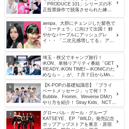
「PRODUCE 101」シリーズの不
正投票操作で脱落させられた練習
生12人の氏名が公表
aespa、大胆にチェンジした髪色で
「コーチェラ」に向けて出国！ 鮮
やかなパープルにアッシュグレ
イ・・ 「二次元感増してる」 アバ
ターと完全一致のその姿に悶絶
埼玉・秩父でキャンプ旅行！
iKON、単独リアリティ番組「GET
READY, iKON TIME!～iKONICのた
めなら～ 」が、７月７日からMnet
で放送・配信スタート
【K-POPの基礎知識⑪】「プライ
ベートメッセージ」って何！？
Bubble、Fromm、Weverse DMの
やり方を紹介！ Stray Kids、NCT、
ATEEZ、IVE、aespa、＆TEAM…
グローバル・ガール・グループ
推しと直接チャットができる
KATSEYE、EP『WILD』発売記念
ポップアップストアを東京・原宿