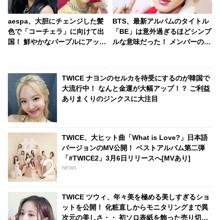
aespa、大胆にチェンジした髪
BTS、最新アルバムのタイトル
色で「コーチェラ」に向けて出
「BE」は意外過ぎるほどシンプ
国！ 鮮やかなパープルにアッシ
ルな意味だった！ メンバーの素
ュグレイ・・ 「二次元感増して
直な思いが込められたアルバム
る」 アバターと完全一致のその
のコンセプトをジンが明かす
姿に悶絶
TWICE ナヨンのセルカを待受にするのが韓国で
大流行中！ なんと金運が大幅アップ！？ ご利益
ありまくりのジンクスに大注目
TWICE、大ヒット曲「What is Love?」日本語
バージョンのMV公開！ ベストアルバム第二弾
「#TWICE2」3月6日リリースへ[MVあり]
NEWS
TWICE ツウィ、年々美を極める美しすぎるショ
ットを公開！ 化粧直しからモニタリングまで異
次元の美しさ・・ 初ソロ表紙を飾った売り切れ