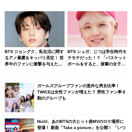
BTS ジョングク、私生活に関す
BTS シュガ、じつは学生時代モ
るアノ暴露をキッパリ否定！ 世
テモテだった！？ 「バスケット
界中のファンに衝撃を与えたエ
ボールをすると、後輩の女子た
ピソードは、メンバーによって
ちが・・」 本人が語った自身の
誇張されたものだった？ 「悔し
学生時代の日常とは？ マンガさ
い」と反論しながらも素直に認
ながらのモテエピソードにファ
ガールズグループファンの意外な男女比率！
めてしまう彼の釈明がかわいす
ン感嘆
TWICEは女性ファンが増えた？ 男性ファン率９
ぎる
割のグループも
NiziU、あのBTSの大ヒット曲MVのロケ場所に
登場！ 新曲「Take a picture」を公開！ 「いつ