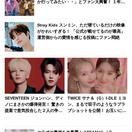
か行ってみたい・・」とファン大興奮！ １年前
まで普通の中高生だった彼女たちの成長ぶりが
すばらしい[動画]
Stray Kids スンミン、ただ寝ているだけの映像
がかわいすぎる！ 「公式が載せてるのが最高」
運営側からの愛情を感じる投稿にファン悶絶
SEVENTEEN ジョンハン、ディ
TWICE サナ＆（G）I-DLE ミヨ
ノにまさかの爆弾発言！ 驚きの
ン、まるで双子のようなラブラ
提案で意気投合した２人の争い
ブショットを公開！ お互いに
が面白すぎる… 合わないようで
「サナ」「ミヨン」と呼び合う
息ピッタリなそのやりとりに爆
ようになった経緯が明らかに
笑