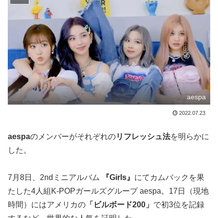
aespa
2022.07.23
aespa
のメンバーがそれぞれの
リフレッシュ法
を明らかに
した。
7月8日、2ndミニアルバム
『Girls』
にてカムバックを果
たした4人組K-POPガールズグループ aespa。17日（現地
時間）にはアメリカの
「ビルボード200」
で初3位を記録