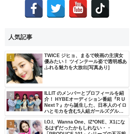
人気記事
TWICE ジヒョ、まるで映画の主演女
優みたい！ ツインテール姿で透明感あ
ふれる魅力を大放出[写真あり]
ILLIT のメンバーとプロフィールを紹
介！ HYBEオーディション番組『R U
Next？』から誕生した、日本人のイロ
ハとモカを含む5人組ガールズグルー
プ！ デビュー曲「Magnetic」がいき
I.O.I、Wanna One、IZ*ONE、X1にな
なりの大ヒット
るはずだったかもしれない・・
「PRODUCE 101」シリーズの不正投