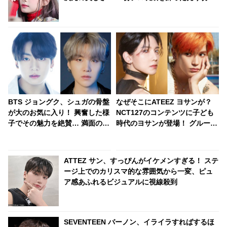
続出の雑誌撮影シーンに悶絶
BTS ジョングク、シュガの骨盤
なぜそこにATEEZ ヨサンが？
が大のお気に入り！ 興奮した様
NCT127のコンテンツに子ども
子でその魅力を絶賛… 満面の笑
時代のヨサンが登場！ グループ
みであのダンスに言及する彼の
の活動を振り返る映像にな
リアクションにファンも共感
ぜ・・予想外のハプニングにフ
ァン大爆笑
ATTEZ サン、すっぴんがイケメンすぎる！ ステ
ージ上でのカリスマ的な雰囲気から一変、ピュ
ア感あふれるビジュアルに視線殺到
SEVENTEEN バーノン、イライラすればするほ