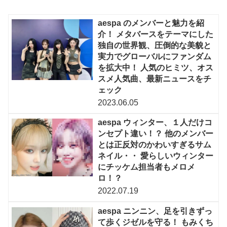
aespa のメンバーと魅力を紹
介！ メタバースをテーマにした
独自の世界観、圧倒的な美貌と
実力でグローバルにファンダム
を拡大中！ 人気のヒミツ、オス
スメ人気曲、最新ニュースをチ
ェック
2023.06.05
aespa ウィンター、１人だけコ
ンセプト違い！？ 他のメンバー
とは正反対のかわいすぎるサム
ネイル・・ 愛らしいウィンター
にチッケム担当者もメロメ
ロ！？
2022.07.19
aespa ニンニン、足を引きずっ
て歩くジゼルを守る！ もみくち