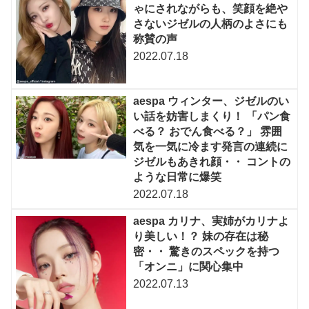
ゃにされながらも、笑顔を絶や
さないジゼルの人柄のよさにも
称賛の声
2022.07.18
aespa ウィンター、ジゼルのい
い話を妨害しまくり！ 「パン食
べる？ おでん食べる？」 雰囲
気を一気に冷ます発言の連続に
ジゼルもあきれ顔・・ コントの
ような日常に爆笑
2022.07.18
aespa カリナ、実姉がカリナよ
り美しい！？ 妹の存在は秘
密・・ 驚きのスペックを持つ
「オンニ」に関心集中
2022.07.13