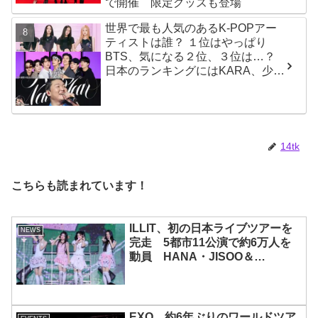
で開催 限定グッズも登場
世界で最も人気のあるK-POPアー
ティストは誰？ １位はやっぱり
BTS、気になる２位、３位は…？
日本のランキングにはKARA、少女
時代もランクイン！ 各国の個性あ
ふれるデータに注目殺到
14tk
こちらも読まれています！
ILLIT、初の日本ライブツアーを
NEWS
完走 5都市11公演で約6万人を
動員 HANA・JISOO＆
MOMOKAとのスペシャルコラボ
も実現
EXO、約6年ぶりのワールドツア