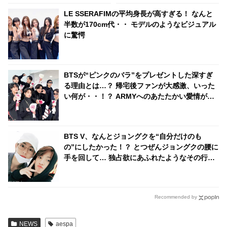
LE SSERAFIMの平均身長が高すぎる！ なんと
半数が170cm代・・ モデルのようなビジュアル
に驚愕
BTSが“ピンクのバラ”をプレゼントした深すぎ
る理由とは…？ 帰宅後ファンが大感激、いった
い何が・・！？ ARMYへのあたたかい愛情が伝
わるギフトに感動
BTS V、なんとジョングクを“自分だけのも
の”にしたかった！？ とつぜんジョングクの腰に
手を回して… 独占欲にあふれたようなその行動
が超スマート＆甘すぎるとファンメロメロ
Recommended by
NEWS
aespa