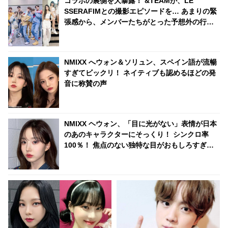
コラボの裏側を大暴露！ &TEAMが、LE
SSERAFIMとの撮影エピソードを… あまりの緊
張感から、メンバーたちがとった予想外の行動
とは…？ 斬新すぎる気遣いが面白すぎるとファ
ンほっこり
NMIXX へウォン＆ソリュン、スペイン語が流暢
すぎてビックリ！ ネイティブも認めるほどの発
音に称賛の声
NMIXX ヘウォン、「目に光がない」表情が日本
のあのキャラクターにそっくり！ シンクロ率
100％！ 焦点のない独特な目がおもしろすぎる
と爆笑