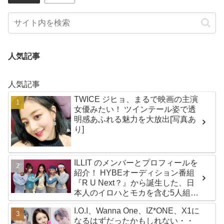
人気記事
人気記事
TWICE ジヒョ、まるで映画の主演
女優みたい！ ツインテール姿で透
明感あふれる魅力を大放出[写真あ
り]
ILLIT のメンバーとプロフィールを
紹介！ HYBEオーディション番組
『R U Next？』から誕生した、日
本人のイロハとモカを含む5人組ガ
ールズグループ！ デビュー曲
I.O.I、Wanna One、IZ*ONE、X1に
「Magnetic」がいきなりの大ヒッ
なるはずだったかもしれない・・
ト