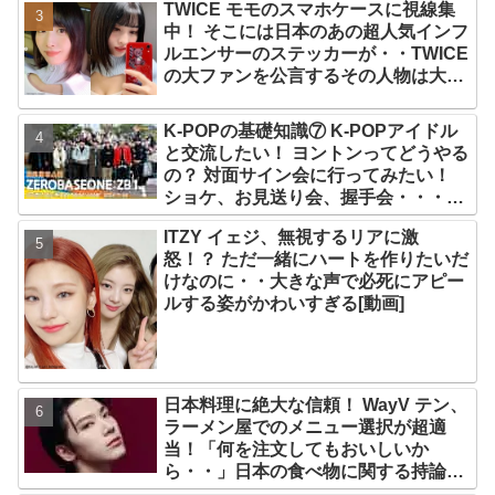
TWICE モモのスマホケースに視線集
中！ そこには日本のあの超人気インフ
ルエンサーのステッカーが・・TWICE
の大ファンを公言するその人物は大よ
ろこび！ まさに「成功したファン」だ
と話題沸騰
K-POPの基礎知識⑦ K-POPアイドル
と交流したい！ ヨントンってどうやる
の？ 対面サイン会に行ってみたい！
ショケ、お見送り会、握手会・・・リ
リースイベントあれこれを紹介
ITZY イェジ、無視するリアに激
怒！？ ただ一緒にハートを作りたいだ
けなのに・・大きな声で必死にアピー
ルする姿がかわいすぎる[動画]
日本料理に絶大な信頼！ WayV テン、
ラーメン屋でのメニュー選択が超適
当！「何を注文してもおいしいか
ら・・」日本の食べ物に関する持論を
明かす