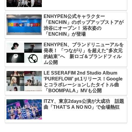
ENHYPEN公式キャラクター
「ENCHIN」のポップアップストアが
渋谷にオープン！ 浴衣姿の
「ENCHIN」が登場
ENHYPEN、ブランドリニューアルを
発表！ 「つながり」を超えた“多次元
的結束”へ 新ロゴ＆ブランドフィル
ム公開
LE SSERAFIM 2nd Studio Album
‘PUREFLOW’ pt.1リリース！Google
とコラボレーションしたタイトル曲
「BOOMPALA」MVも公開
ITZY、東京2days公演が大成功 話題
曲「THAT’S A NO NO」で会場熱狂