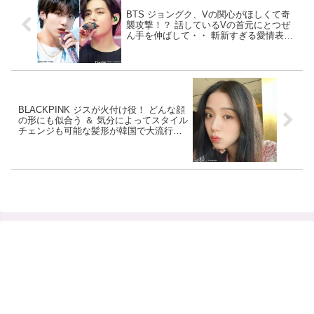
BTS ジョングク、Vの関心がほしくて奇
襲攻撃！？ 話しているVの首元にとつぜ
ん手を伸ばして・・ 斬新すぎる愛情表現
に大爆笑
BLACKPINK ジスが火付け役！ どんな顔
の形にも似合う ＆ 気分によってスタイル
チェンジも可能な髪形が韓国で大流行
中！ 日常でもマネしやすいそのヘアスタ
イルとは？