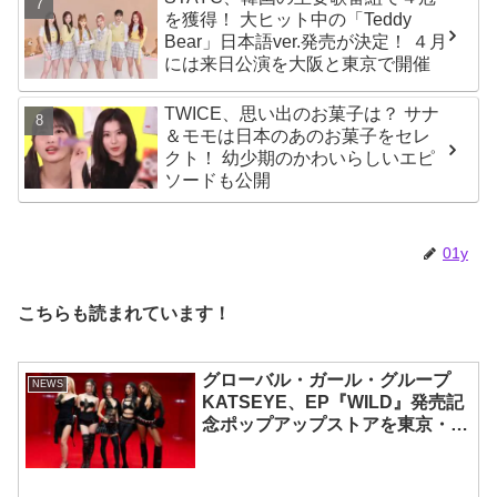
を獲得！ 大ヒット中の「Teddy
Bear」日本語ver.発売が決定！ ４月
には来日公演を大阪と東京で開催
TWICE、思い出のお菓子は？ サナ
＆モモは日本のあのお菓子をセレ
クト！ 幼少期のかわいらしいエピ
ソードも公開
01y
こちらも読まれています！
グローバル・ガール・グループ
NEWS
KATSEYE、EP『WILD』発売記
念ポップアップストアを東京・原
宿で開催 限定グッズも登場