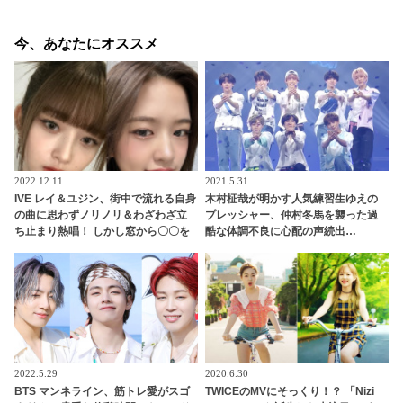
今、あなたにオススメ
2022.12.11
2021.5.31
IVE レイ＆ユジン、街中で流れる自身
木村柾哉が明かす人気練習生ゆえの
の曲に思わずノリノリ＆わざわざ立
プレッシャー、仲村冬馬を襲った過
ち止まり熱唱！ しかし窓から〇〇を
酷な体調不良に心配の声続出…
感じて…？ ２人が取ったかわいらし
「PRODUCE 101 JAPAN 2」（日プ
い反応にほっこり
2）、「Another Day」チームのメン
バー愛＆ステージへの切実な思いに
感動
2022.5.29
2020.6.30
BTS マンネライン、筋トレ愛がスゴ
TWICEのMVにそっくり！？ 「Nizi