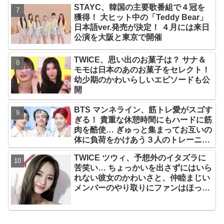
STAYC、韓国の主要歌番組で４冠を
獲得！ 大ヒット中の「Teddy Bear」
日本語ver.発売が決定！ ４月には来日
公演を大阪と東京で開催
TWICE、思い出のお菓子は？ サナ＆
モモは日本のあのお菓子をセレクト！
幼少期のかわいらしいエピソードも公
開
BTS マンネライン、筋トレ愛がスゴす
ぎる！ 貴重な休憩時間にもハードに筋
肉を酷使… ぎゅっと集まってお互いの
体に負荷をかけあう３人のトレーニン
グ風景がかわいすぎるとファンくぎづ
TWICE ツウィ、予想外のイタズラに
け
苦笑い… ちょっかいを出さずにはいら
れない彼女のかわいさと、仲睦まじい
メンバーのやり取りにファンはほっこ
り