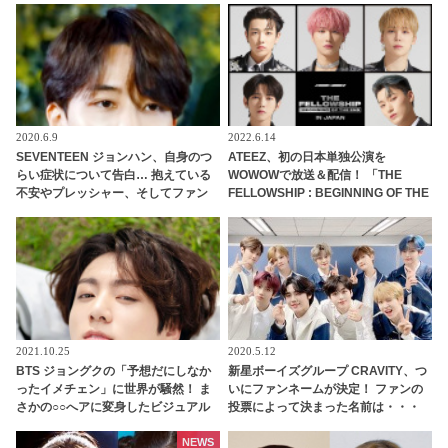
明らかに
ス！ AWAではリアルタイム急上昇ラ
ンキング１位から27位までを独
占・・ 日本での熱い人気を証明
2020.6.9
2022.6.14
SEVENTEEN ジョンハン、自身のつ
ATEEZ、初の日本単独公演を
らい症状について告白… 抱えている
WOWOWで放送＆配信！ 「THE
不安やプレッシャー、そしてファン
FELLOWSHIP : BEGINNING OF THE
やメンバーへの本音まで… ジョンハ
END」 in JAPAN最終日のステージを
ンが語った素直な思いにファン涙
7月18日生中継
2021.10.25
2020.5.12
BTS ジョングクの「予想だにしなか
新星ボーイズグループ CRAVITY、つ
ったイメチェン」に世界が騒然！ ま
いにファンネームが決定！ ファンの
さかの○○へアに変身したビジュアル
投票によって決まった名前は・・・
がどこかヤンチャでセクシーすぎ
[動画]
る… 落ち着いた黒髪からガラリと雰
NEWS