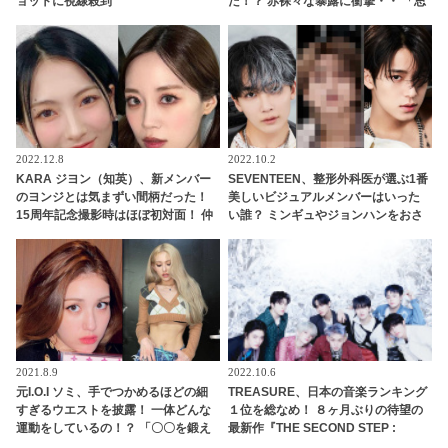
ョットに視線殺到
た！？ 赤裸々な暴露に衝撃・・ 「思
ったよりずっと温かい人でした」 再
デビューを経てやっと仲良くなった
２人に注目
2022.12.8
2022.10.2
KARA ジヨン（知英）、新メンバー
SEVENTEEN、整形外科医が選ぶ1番
のヨンジとは気まずい間柄だった！
美しいビジュアルメンバーはいった
15周年記念撮影時はほぼ初対面！ 仲
い誰？ ミンギュやジョンハンをおさ
良くなったきっかけは…？
えて１位に輝いたのはあのメンバ
ー・・
2021.8.9
2022.10.6
元I.O.I ソミ、手でつかめるほどの細
TREASURE、日本の音楽ランキング
すぎるウエストを披露！ 一体どんな
１位を総なめ！ ８ヶ月ぶりの待望の
運動をしているの！？ 「〇〇を鍛え
最新作『THE SECOND STEP :
ると・・」 気になるソミの運動法が
CHAPTER TWO』をついにリリー