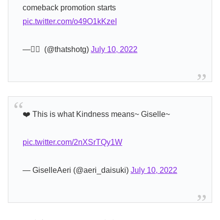
comeback promotion starts
pic.twitter.com/o49O1kKzeI
— ًً (@thatshotg)
July 10, 2022
❤️‍ This is what Kindness means~ Giselle~
pic.twitter.com/2nXSrTQy1W
— GiselleAeri (@aeri_daisuki)
July 10, 2022