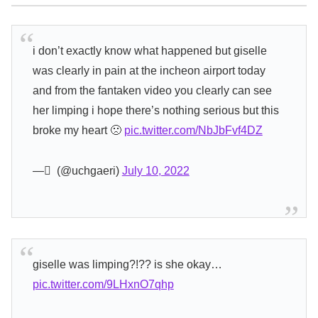
i don’t exactly know what happened but giselle
was clearly in pain at the incheon airport today
and from the fantaken video you clearly can see
her limping i hope there’s nothing serious but this
broke my heart 🙁
pic.twitter.com/NbJbFvf4DZ
— ً (@uchgaeri)
July 10, 2022
giselle was limping?!?? is she okay…
pic.twitter.com/9LHxnO7qhp