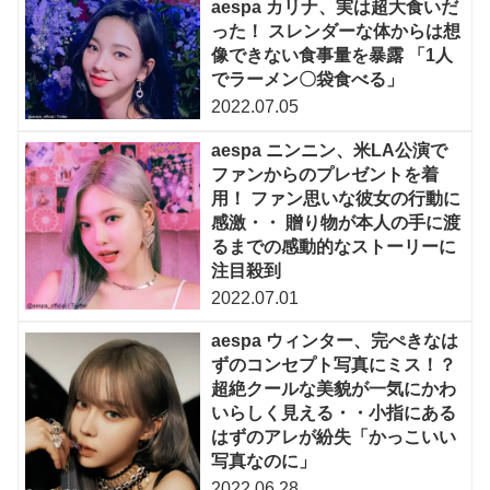
aespa カリナ、実は超大食いだ
った！ スレンダーな体からは想
像できない食事量を暴露 「1人
でラーメン〇袋食べる」
2022.07.05
aespa ニンニン、米LA公演で
ファンからのプレゼントを着
用！ ファン思いな彼女の行動に
感激・・ 贈り物が本人の手に渡
るまでの感動的なストーリーに
注目殺到
2022.07.01
aespa ウィンター、完ぺきなは
ずのコンセプト写真にミス！？
超絶クールな美貌が一気にかわ
いらしく見える・・小指にある
はずのアレが紛失「かっこいい
写真なのに」
2022.06.28