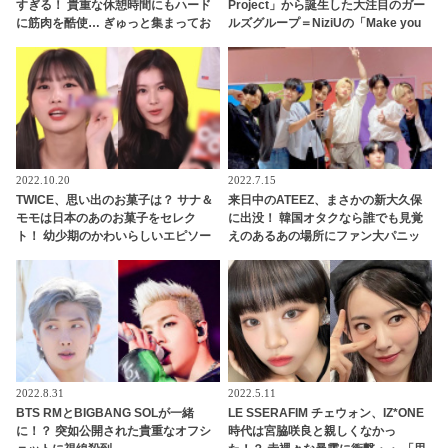
すぎる！ 貴重な休憩時間にもハード
Project」から誕生した大注目のガー
に筋肉を酷使… ぎゅっと集まってお
ルズグループ＝NiziUの「Make you
互いの体に負荷をかけあう３人のト
happy」ＭＶはTWICE人気曲を彷彿
レーニング風景がかわいすぎるとフ
とさせるシーンが満載[動画あり]
ァンくぎづけ
2022.10.20
2022.7.15
TWICE、思い出のお菓子は？ サナ＆
来日中のATEEZ、まさかの新大久保
モモは日本のあのお菓子をセレク
に出没！ 韓国オタクなら誰でも見覚
ト！ 幼少期のかわいらしいエピソー
えのあるあの場所にファン大パニッ
ドも公開
ク！ 「なんでそこに？」
2022.8.31
2022.5.11
BTS RMとBIGBANG SOLが一緒
LE SSERAFIM チェウォン、IZ*ONE
に！？ 突如公開された貴重なオフシ
時代は宮脇咲良と親しくなかっ