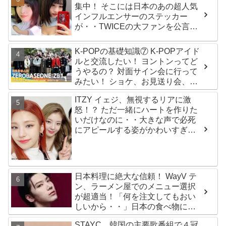
集中！ そこには日本のあの超人気
インフルエンサーのステッカー
が・・TWICEの大ファンを公言す
るその人物は大よろこび！ まさに
「成功したファン」だと話題沸騰
K-POPの基礎知識⑦ K-POPアイド
ルと交流したい！ ヨントンってど
うやるの？ 対面サイン会に行って
みたい！ ショケ、お見送り会、握
手会・・・リリースイベントあれ
ITZY イェジ、無視するリアに激
これを紹介
怒！？ ただ一緒にハートを作りた
いだけなのに・・大きな声で必死
にアピールする姿がかわいすぎる
[動画]
日本料理に絶大な信頼！ WayV テ
ン、ラーメン屋でのメニュー選択
が超適当！「何を注文してもおい
しいから・・」日本の食べ物に関
する持論を明かす
STAYC、韓国の主要歌番組で４冠