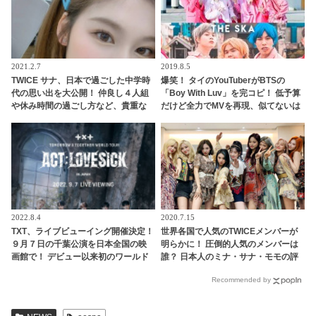
2021.2.7
2019.8.5
TWICE サナ、日本で過ごした中学時
爆笑！ タイのYouTuberがBTSの
代の思い出を大公開！ 仲良し４人組
「Boy With Luv」を完コピ！ 低予算
や休み時間の過ごし方など、貴重な
だけど全力でMVを再現、似てないは
エピソードを明かす
ずなのに超似てる！？ 捧腹絶倒の仕
上がりに[動画あり]
2022.8.4
2020.7.15
TXT、ライブビューイング開催決定！
世界各国で人気のTWICEメンバーが
９月７日の千葉公演を日本全国の映
明らかに！ 圧倒的人気のメンバーは
画館で！ デビュー以来初のワールド
誰？ 日本人のミナ・サナ・モモの評
ツアーを見逃すな
価は・・
Recommended by