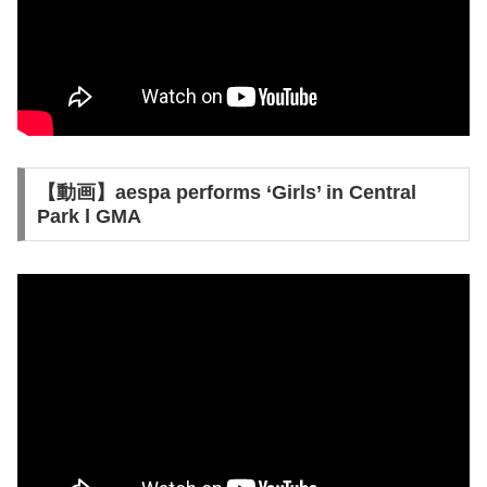
【動画】aespa performs ‘Girls’ in Central
Park l GMA