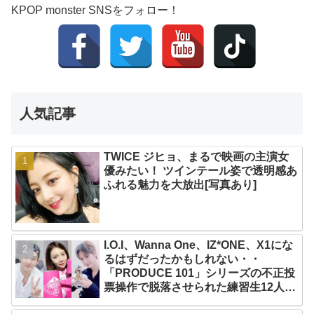
KPOP monster SNSをフォロー！
人気記事
TWICE ジヒョ、まるで映画の主演女
優みたい！ ツインテール姿で透明感あ
ふれる魅力を大放出[写真あり]
I.O.I、Wanna One、IZ*ONE、X1にな
るはずだったかもしれない・・
「PRODUCE 101」シリーズの不正投
票操作で脱落させられた練習生12人の
氏名が公表