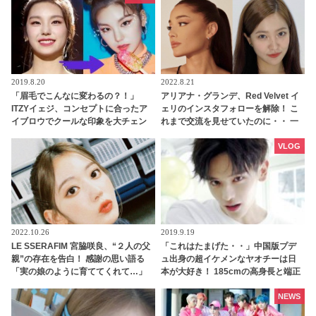
囲気を変えた美貌に驚きを隠せない
声殺到
2019.8.20
2022.8.21
「眉毛でこんなに変わるの？！」
アリアナ・グランデ、Red Velvet イ
ITZYイェジ、コンセプトに合ったア
ェリのインスタフォローを解除！ こ
イブロウでクールな印象を大チェン
れまで交流を見せていたのに・・ 一
ジ！
体なぜ！？ ファンがその理由を推測
VLOG
2022.10.26
2019.9.19
LE SSERAFIM 宮脇咲良、“２人の父
「これはたまげた・・」中国版プデ
親”の存在を告白！ 感謝の思い語る
ュ出身の超イケメンなヤオチーは日
「実の娘のように育ててくれて…」
本が大好き！ 185cmの高身長と端正
「幸せな人生を送ってきた」センシ
なルックスで大注目を浴びる
ティブな話題にも臆せず堂々とした
NEWS
姿を見せる彼女に称賛の声