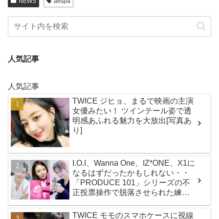
NEWS
aespa
人気記事
人気記事
TWICE ジヒョ、まるで映画の主演
女優みたい！ ツインテール姿で透
明感あふれる魅力を大放出[写真あ
り]
I.O.I、Wanna One、IZ*ONE、X1に
なるはずだったかもしれない・・
「PRODUCE 101」シリーズの不
正投票操作で脱落させられた練習
生12人の氏名が公表
TWICE モモのスマホケースに視線