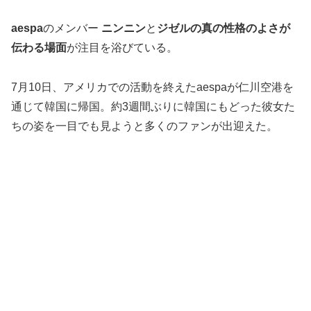
aespa
のメンバー
ニンニン
と
ジゼルの真の性格のよさが
伝わる場面
が注目を浴びている。
7月10日、アメリカでの活動を終えたaespaが仁川空港を
通じて韓国に帰国。約3週間ぶりに韓国にもどった彼女た
ちの姿を一目でも見ようと多くのファンが出迎えた。