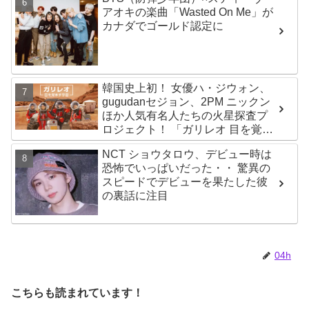
アオキの楽曲「Wasted On Me」が
カナダでゴールド認定に
韓国史上初！ 女優ハ・ジウォン、
gugudanセジョン、2PM ニックン
ほか人気有名人たちの火星探査プ
ロジェクト！ 「ガリレオ 目を覚ま
す宇宙」10月10日（水）日本初放
NCT ショウタロウ、デビュー時は
送決定
恐怖でいっぱいだった・・ 驚異の
スピードでデビューを果たした彼
の裏話に注目
04h
こちらも読まれています！