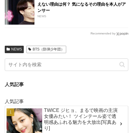
えない理由は何？ 気になるその理由を本人がア
ンサー
NEWS
Recommended by
NEWS
BTS（防弾少年団）
人気記事
人気記事
TWICE ジヒョ、まるで映画の主演
女優みたい！ ツインテール姿で透
明感あふれる魅力を大放出[写真あ
り]