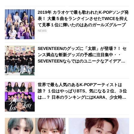
備・・ 12月15日（水）にリリ
ースへ
2019年 カラオケで最も歌われたK-POPソング発
表！ 大量５曲をランクインさせたTWICEを抑え
て見事１位に輝いたのはあのガールズグループ
NEWS
SEVENTEENのグッズに「太鼓」が登場？！ セ
ンス満点な斬新グッズの予感に注目集中・・
SEVENTEENならではのユニークなアイデアに
大爆笑
世界で最も人気のあるK-POPアーティストは
誰？ １位はやっぱりBTS、気になる２位、３位
は…？ 日本のランキングにはKARA、少女時代
もランクイン！ 各国の個性あふれるデータに注
目殺到