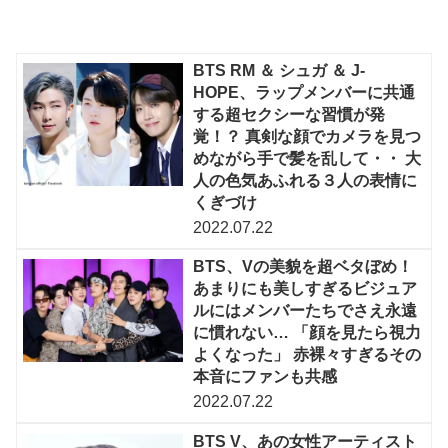
BTS RM ＆ シュガ ＆ J-
HOPE、ラップメンバーに共通
する超セクシーな習慣が発
覚！？ 真剣な顔でカメラを見つ
めながら手で髪を乱して・・ 大
人の色気あふれる３人の表情に
くぎづけ
2022.07.22
BTS、Vの美貌を超ベタぼめ！
あまりにも美しすぎるビジュア
ルにはメンバーたちでさえ永遠
に慣れない… 「顔を見たら視力
よくなった」 赤裸々すぎるその
本音にファンも共感
2022.07.22
BTS V、あの女性アーティスト