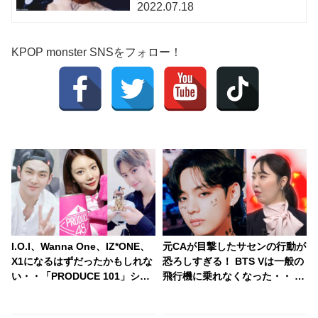
2022.07.18
KPOP monster SNSをフォロー！
I.O.I、Wanna One、IZ*ONE、
元CAが目撃したサセンの行動が
X1になるはずだったかもしれな
恐ろしすぎる！ BTS Vは一般の
い・・「PRODUCE 101」シリ
飛行機に乗れなくなった・・ 体
ーズの不正投票操作で脱落させ
臭を嗅ぎたいとトイレにまでつ
られた練習生12人の氏名が公表
いて行く変態的行為も…！？ 呆