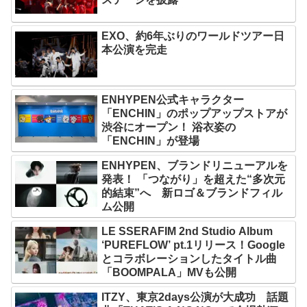
EXO、約6年ぶりのワールドツアー日
本公演を完走
ENHYPEN公式キャラクター
「ENCHIN」のポップアップストアが
渋谷にオープン！ 浴衣姿の
「ENCHIN」が登場
ENHYPEN、ブランドリニューアルを
発表！ 「つながり」を超えた“多次元
的結束”へ 新ロゴ＆ブランドフィル
ム公開
LE SSERAFIM 2nd Studio Album
‘PUREFLOW’ pt.1リリース！Google
とコラボレーションしたタイトル曲
「BOOMPALA」MVも公開
ITZY、東京2days公演が大成功 話題