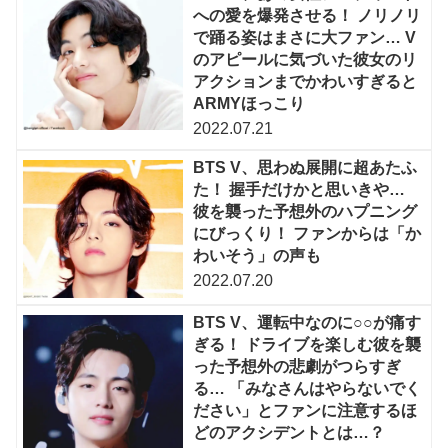
への愛を爆発させる！ ノリノリ
で踊る姿はまさに大ファン… V
のアピールに気づいた彼女のリ
アクションまでかわいすぎると
ARMYほっこり
2022.07.21
BTS V、思わぬ展開に超あたふ
た！ 握手だけかと思いきや…
彼を襲った予想外のハプニング
にびっくり！ ファンからは「か
わいそう」の声も
2022.07.20
BTS V、運転中なのに○○が痛す
ぎる！ ドライブを楽しむ彼を襲
った予想外の悲劇がつらすぎ
る… 「みなさんはやらないでく
ださい」とファンに注意するほ
どのアクシデントとは…？