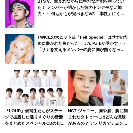
BTS V、生まれながらに特別な才能を持ってい
た！ メンバーが明かした彼のトンデモない能
力・・ 何もかもが完ぺきなVの「本性」にくぎ
づけ
TWICEの大ヒット曲「Fell Special」はサナのた
めに書かれた曲だった！ J.Y. Parkが明かす・・
「サナを支えるメンバーの姿に胸が熱くなっ
た」彼女たちの友情に敬意を表す
『LOUD』候補生たちがステー
NCT ジャニー、胸や肩、腕に刻
ジで披露した選りすぐりの音源
まれたタトゥーにはどんな意味
をまとめたスペシャルCDの仕
があるの？ アメリカでテヨン、
様・形態が発表！ 豪華特典を準
ユウタとのお揃いもゲット！？