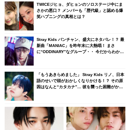
れるほどの悪行の数々にCAもウ
TWICEジヒョ、ダヒョンのソロステージ中にま
ンザリ
さかの悪口？ メンバーも「歴代級」と認める爆
笑ハプニングの真相とは？
Stray Kids バンチャン、盛大にネタバレ！？ 最
新曲「MANIAC」を昨年末に大熱唱！ まさ
に“ODDINARY”なグループ・・ 今だからわかる
過去の映像に仰天
「もうあきらめました」 Stray Kids リノ、日本
語のせいで頭がおかしくなりかける！？ その原
因はなんと“カタカナ”… 彼を襲った困難がかわ
いすぎる