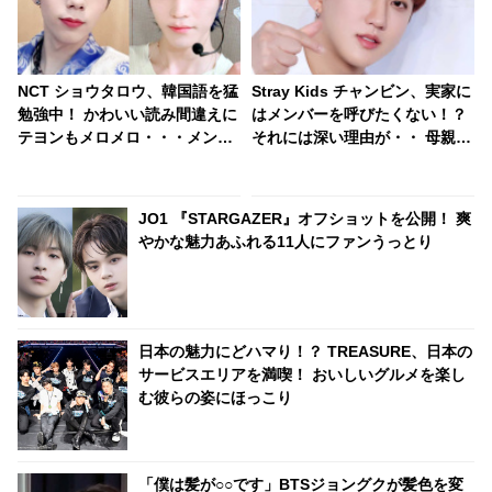
NCT ショウタロウ、韓国語を猛
Stray Kids チャンビン、実家に
勉強中！ かわいい読み間違えに
はメンバーを呼びたくない！？
テヨンもメロメロ・・・メンバ
それには深い理由が・・ 母親思
ーに助けられながら熱心に学ぶ
いの彼に感動
姿にほっこり[動画]
JO1 『STARGAZER』オフショットを公開！ 爽
やかな魅力あふれる11人にファンうっとり
日本の魅力にどハマり！？ TREASURE、日本の
サービスエリアを満喫！ おいしいグルメを楽し
む彼らの姿にほっこり
「僕は髪が○○です」BTSジョングクが髪色を変