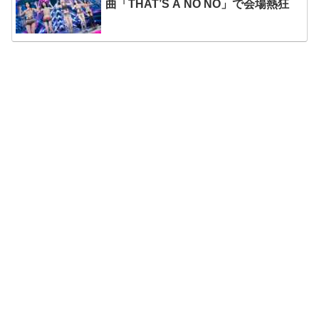
曲「THAT’S A NO NO」で会場熱狂