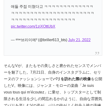
애들 주접 미쳤다고 ㅋㅋㅋㅋㅋㅋㅋㅋㅋㅋㅋㅋㅋ
ㅋㅋㅋㅋㅋㅋㅋㅋㅋㅋㅋㅋㅋㅋㅋㅋㅋㅋㅋㅋㅋㅋ
ㅋㅋㅋㅋㅋㅋㅋㅋㅋㅋㅋㅋㅋㅋㅋㅋㅋ
pic.twitter.com/1zjXOttUbX
— ˢˡᵒʷ브리이에² (@briller613_bts)
July 21, 2022
そんなVが、またもその美しさと磨かれたセンスでメンバ
ーを魅了した。7月21日、自身のインスタグラムに、セリ
ーヌのファッションショーで
パリを訪れた際の映像
を公開
したV。映像には、ジャンヌ・モローの楽曲「Je suis
vous tous qui m’écoutez」に乗せ、トップスターとして制
限される生活を少しの間忘れるかのように、自由な雰囲気
でパリを楽しむVの姿が。パリの街がよく似合う彼の洗練