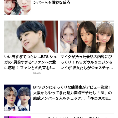
ンバーらも微妙な反応
いい男すぎてつらい…BTS シュ
マイクが拾った会話の内容にび
ガの“男前すぎる”ファンへの愛
っくり！ IVE ガウル＆ユジン＆
に感動！ ファンとの約束を5年
レイが 彼女たちがジェスチャー
間守り続けた彼が見せた“最高の
で伝えたかったこととは？ スタ
NEWS
贈り物”に涙…シュガの”沼”に落
ッフに見せた優しすぎる気づか
ちていく人が続出
いにほっこり
BTS ジンにそっくりな練習生がデビュー決定！
大阪からやってきた魅力満点王子たち「INI」の
結成メンバー２人をチェック… 「PRODUCE
101 JAPAN SEASON2（日プ２）」最終ランキ
ング10・11位のメンバーをご紹介 ～佐野雄大・
後藤威尊～