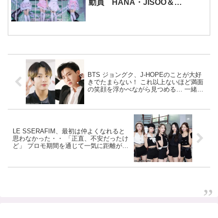
動員 HANA・JISOO＆
MOMOKAとのスペシャルコラボ
も実現
BTS ジョングク、J-HOPEのことが大好
きでたまらない！ これ以上ないほど満面
の笑顔を浮かべながら見つめる… 一緒に
踊ることが楽しくて仕方ないかのような
その様子にファンメロメロ
LE SSERAFIM、最初は仲よくなれると
思わなかった・・ 「正直、不安だったけ
ど」 プロモ期間を通じて一気に距離が縮
まったことを明かす