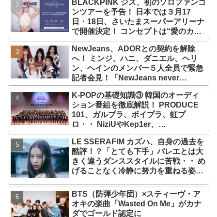
BLACKPINK ジス、初のソロファンコ
ンツアーを予告！ 日本では３月17
日・18日、さいたまスーパーアリーナ
で開催決定！ コンセプトは“愛のカケ
ラ”！？ 14日には新アルバム
NewJeans、ADORとの契約を解除
『AMORTAGE』もリリース
へ！ ミンジ、ハニ、ダニエル、ヘリ
ン、ヘインのメンバー５人全員で緊急
記者会見！「NewJeans never
dies!」と微笑みの宣言！ ADOR側、
K-POPの基礎知識③ 韓国のオーディ
2029年まで契約有効と主張
ション番組を徹底解説！ PRODUCE
101、ガルプラ、ボイプラ、虹プ
ロ・・ NiziUやKep1er、
ZEROBASEONEら人気グループが
LE SSERAFIM カズハ、自身の過去を
続々と誕生！ JO1やINI、ME:Iを生ん
酷評！？「とても下手」バレエとは大
だ日プまで一挙紹介
きく違うダンススタイルに苦戦・・ め
げることなく冷静に努力を重ねる姿に
称賛の声続々
BTS（防弾少年団）×スティーヴ・ア
オキの楽曲「Wasted On Me」がカナ
ダでゴールド認定に