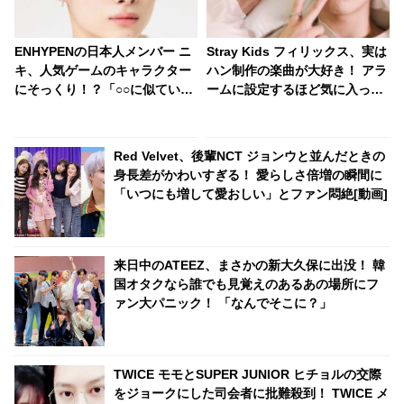
ENHYPENの日本人メンバー ニ
Stray Kids フィリックス、実は
キ、人気ゲームのキャラクター
ハン制作の楽曲が大好き！ アラ
にそっくり！？「○○に似ている
ームに設定するほど気に入って
と思います」と正直な本音を自
いる曲とは？ グループ内で絶賛
ら告白・・ あまりにもそっくり
し合う彼らの仲の良さにほっこ
な見た目にファン大爆笑「客観
り
Red Velvet、後輩NCT ジョンウと並んだときの
的な視点で自分を見てるねｗ
身長差がかわいすぎる！ 愛らしさ倍増の瞬間に
ｗ」
「いつにも増して愛おしい」とファン悶絶[動画]
来日中のATEEZ、まさかの新大久保に出没！ 韓
国オタクなら誰でも見覚えのあるあの場所にフ
ァン大パニック！ 「なんでそこに？」
TWICE モモとSUPER JUNIOR ヒチョルの交際
をジョークにした司会者に批難殺到！ TWICE メ