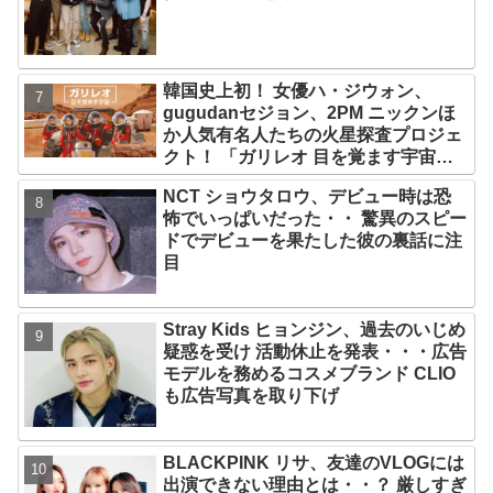
韓国史上初！ 女優ハ・ジウォン、
gugudanセジョン、2PM ニックンほ
か人気有名人たちの火星探査プロジェ
クト！ 「ガリレオ 目を覚ます宇宙」
10月10日（水）日本初放送決定
NCT ショウタロウ、デビュー時は恐
怖でいっぱいだった・・ 驚異のスピー
ドでデビューを果たした彼の裏話に注
目
Stray Kids ヒョンジン、過去のいじめ
疑惑を受け 活動休止を発表・・・広告
モデルを務めるコスメブランド CLIO
も広告写真を取り下げ
BLACKPINK リサ、友達のVLOGには
出演できない理由とは・・？ 厳しすぎ