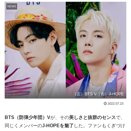
NEWS
（左）BTS V（右）J-HOPE
2022.07.23
BTS（防弾少年団）V
が、その
美しさと抜群のセンス
で、
同じくメンバーの
J-HOPEを魅了
した。ファンもくぎづけ