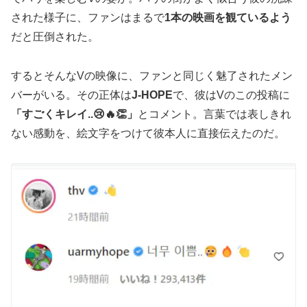
された様子に、ファンはまるで
1本の映画を観ているよう
だと圧倒された。
するとそんなVの映像に、ファンと同じく魅了されたメン
バーがいる。その正体は
J-HOPE
で、彼はVのこの投稿に
「すごくキレイ..😢🔥👏」
とコメント。言葉では表しきれ
ない感動を、絵文字をつけて彼本人に直接伝えたのだ。