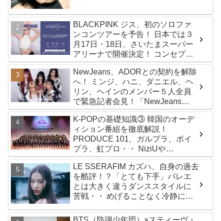
BLACKPINK ジス、初のソロファ
ンコンツアーを予告！ 日本では３
月17日・18日、さいたまスーパー
アリーナで開催決定！ コンセプト
は“愛のカケラ”！？ 14日には新ア
NewJeans、ADORとの契約を解除
ルバム『AMORTAGE』もリリース
へ！ ミンジ、ハニ、ダニエル、ヘ
リン、ヘインのメンバー５人全員
で緊急記者会見！「NewJeans
never dies!」と微笑みの宣言！
K-POPの基礎知識③ 韓国のオーデ
ADOR側、2029年まで契約有効と
ィション番組を徹底解説！
主張
PRODUCE 101、ガルプラ、ボイ
プラ、虹プロ・・ NiziUや
Kep1er、ZEROBASEONEら人気
LE SSERAFIM カズハ、自身の過去
グループが続々と誕生！ JO1や
を酷評！？「とても下手」バレエ
INI、ME:Iを生んだ日プまで一挙紹
とは大きく違うダンススタイルに
介
苦戦・・ めげることなく冷静に努
力を重ねる姿に称賛の声続々
BTS（防弾少年団）×スティーヴ・