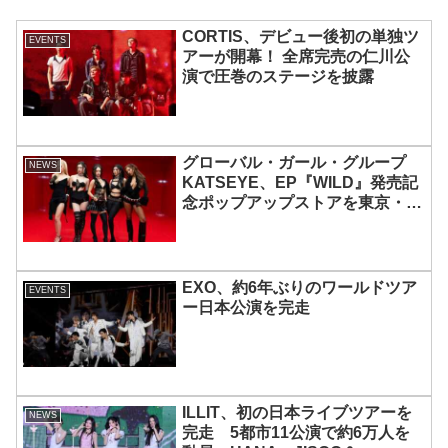
CORTIS、デビュー後初の単独ツ
EVENTS
アーが開幕！ 全席完売の仁川公
演で圧巻のステージを披露
グローバル・ガール・グループ
NEWS
KATSEYE、EP『WILD』発売記
念ポップアップストアを東京・原
宿で開催 限定グッズも登場
EXO、約6年ぶりのワールドツア
EVENTS
ー日本公演を完走
ILLIT、初の日本ライブツアーを
NEWS
完走 5都市11公演で約6万人を