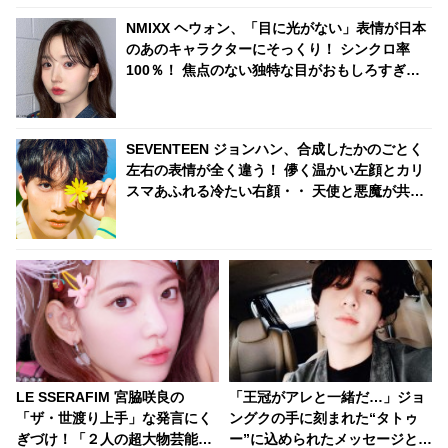
NMIXX ヘウォン、「目に光がない」表情が日本
のあのキャラクターにそっくり！ シンクロ率
100％！ 焦点のない独特な目がおもしろすぎる
と爆笑
SEVENTEEN ジョンハン、合成したかのごとく
左右の表情が全く違う！ 儚く温かい左顔とカリ
スマあふれる冷たい右顔・・ 天使と悪魔が共存
した「魅惑の表情」に衝撃
LE SSERAFIM 宮脇咲良の
「王冠がアレと一緒だ…」ジョ
「ザ・世渡り上手」な発言にく
ングクの手に刻まれた“タトゥ
ぎづけ！「２人の超大物芸能人
ー”に込められたメッセージと