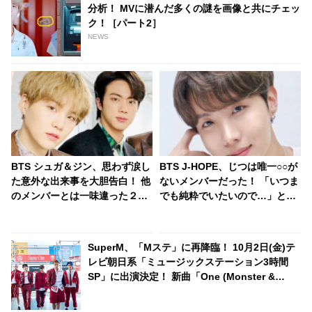
分析！ MVに潜んだ多くの謎を画像と共にチェッ
ク！［パート2］
NEWS
BTS シュガ＆ジン、思わず涙し
BTS J-HOPE、じつは唯一○○が
た意外な出来事を大胆告白！ 他
ないメンバーだった！ 「いつま
のメンバーとは一味違った２人
でも純粋でいたいので…」とい
のエピソードにビックリ… プラ
うJ-HOPEの言葉に「俺らは汚
イベートでも仲良しな２人の息
いってこと？」とメンバー総反
ピッタリな回答にほっこり
撃・・ 予想だにしない展開を迎
SuperM、「Mステ」に再降臨！ 10月2日(金)テ
えたかわいすぎるやりとりにフ
レビ朝日系「ミュージックステーション3時間
ァン爆笑
SP」に出演決定！ 新曲「One (Monster &
Infinity)」を日本初披露へ