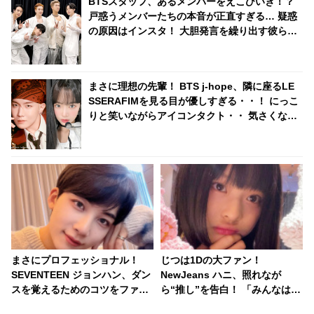
BTSスタッフ、あるメンバーをえこひいき！？
戸惑うメンバーたちの本音が正直すぎる… 疑惑
の原因はインスタ！ 大胆発言を繰り出す彼らの
推理にファン爆笑
まさに理想の先輩！ BTS j-hope、隣に座るLE
SSERAFIMを見る目が優しすぎる・・！ にっこ
りと笑いながらアイコンタクト・・ 気さくな人
柄が現れた行動に胸キュン
まさにプロフェッショナル！
じつは1Dの大ファン！
SEVENTEEN ジョンハン、ダン
NewJeans ハニ、照れなが
スを覚えるためのコツをファン
ら“推し”を告白！ 「みんなはハ
に伝授！ シンプルながらも簡単
リーだったけど」・・ 彼女が夢