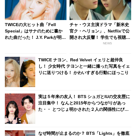
TWICEの大ヒット曲「Fell
チャ・ウヌ主演ドラマ「新米史
Special」はサナのために書か
官ク・ヘリョン」、Netflixで公
れた曲だった！ J.Y. Parkが明か
開され大反響！ 学生でも視聴し
す・・「サナを支えるメンバー
やすいライトなロマンス時代劇
NEWS
の姿に胸が熱くなった」彼女た
にドキドキ [動画あり]
ちの友情に敬意を表す
TWICE ナヨン、Red Velvet イェリと超仲良
し！ 少女時代 テヨンと一緒に撮った写真をイェ
リに送りつける！ かわいすぎる行動にほっこり
実は５年来の友人！ BTS シュガとIUの交友歴に
注目集中！ なんと2015年からつながりがあっ
た・・ とつじょ明かされた２人の関係性にびっ
くり ＆ リラックスした様子で話す彼らの姿にほ
っこり
なぜ時間が止まるのか？ BTS「Lights」を徹底