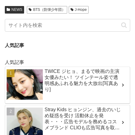
NEWS
BTS（防弾少年団）
J-Hope
人気記事
人気記事
TWICE ジヒョ、まるで映画の主演
女優みたい！ ツインテール姿で透
明感あふれる魅力を大放出[写真あ
り]
Stray Kids ヒョンジン、過去のいじ
め疑惑を受け 活動休止を発
表・・・広告モデルを務めるコス
メブランド CLIOも広告写真を取り
下げ