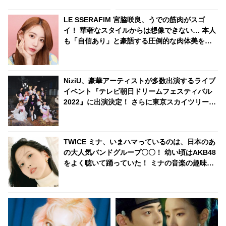
ではない… その心がけに感動
中になっていた人物とは？
LE SSERAFIM 宮脇咲良、うでの筋肉がスゴ
イ！ 華奢なスタイルからは想像できない… 本人
も「自信あり」と豪語する圧倒的な肉体美を披
露
NiziU、豪華アーティストが多数出演するライブ
イベント『テレビ朝日ドリームフェスティバル
2022』に出演決定！ さらに東京スカイツリーに
て、NiziU特別ライティングのリバイバル点灯も
実施へ
TWICE ミナ、いまハマっているのは、日本のあ
の大人気バンドグループ〇〇！ 幼い頃はAKB48
をよく聴いて踊っていた！ ミナの音楽の趣味が
明らかに