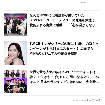
のうちどちらが好き？」究極の
は？ ファンによる見事な推理に
NEWS
選択に彼女たちが出した答えと
感動の声
は・・ 芸歴10年以上のプロらし
なんとHYBEには看護師が働いていた！
い発言に爆笑
SEVENTEEN、アーティストの健康を気遣う、
愛あふれる言葉に感動・・「心が温かくなりま
した」
TWICE ミナがシリーズの顔に！ SK-IIの新キャ
ンペーンが３月28日にスタート！ 店頭でも
MINAのビジュアルや動画を展開
世界で最も人気のあるK-POPアーティストは
誰？ １位はやっぱりBTS、気になる２位、３位
は…？ 日本のランキングにはKARA、少女時代
もランクイン！ 各国の個性あふれるデータに注
目殺到
Recommended by