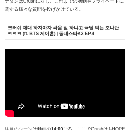
ナダンはCrushに対し、これまでの活動やプライベートに
関する様々な質問を投げかけている。
크러쉬 제대 하자마자 싸움 잘 하냐고 극딜 박는 조나단
ㅋㅋㅋ (ft. BTS 제이홉) | 동네스타K2 EP.4
注目のシーンは動画の
14:00
ごろ。ここでCrushはJ-HOPE