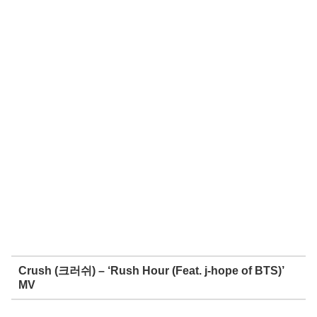
Crush (크러쉬) – ‘Rush Hour (Feat. j-hope of BTS)’
MV