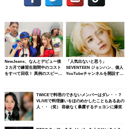
NewJeans、なんとデビュー後
「人気出ないと思う」
２カ月で練習生期間中のコスト
SEVENTEEN ジョンハン、個人
をすべて回収！ 異例のスピード
YouTubeチャンネルを開設する
成功に驚きの声・・ 早くも給料
予定はある？ 否定的な姿勢を見
をゲットしたメンバーたちのお
せる意外な理由にびっくり
金の使い道は・・？
TWICEで料理のできないメンバーはダレ・・？
VLIVEで料理嫌いをほのめかしたこともあるあの
人・・（笑） 容赦なく暴露するチェヨンに爆笑