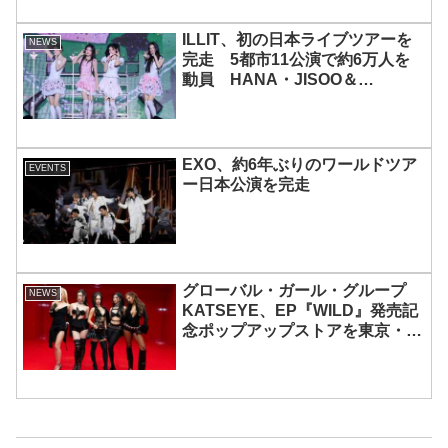
ILLIT、初の日本ライブツアーを
NEWS
完走 5都市11公演で約6万人を
動員 HANA・JISOO＆
MOMOKAとのスペシャルコラボ
も実現
EXO、約6年ぶりのワールドツア
EVENTS
ー日本公演を完走
グローバル・ガール・グループ
NEWS
KATSEYE、EP『WILD』発売記
念ポップアップストアを東京・原
宿で開催 限定グッズも登場