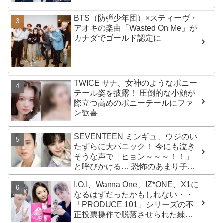
BTS（防弾少年団）×スティーヴ・
アオキの楽曲「Wasted On Me」が
カナダでゴールド認定に
TWICE サナ、女神のようなポニー
テール姿を披露！ 圧倒的な小顔が
際立つ高めのポニーテールにファ
ン歓喜
SEVENTEEN ミンギュ、ウジのい
たずらに大パニック！ 今にも泣き
そうな声で「ヒョン～～～！！」
と呼びかける… 恐怖のあまり子供
のように駆け出す姿がかわいい
I.O.I、Wanna One、IZ*ONE、X1に
なるはずだったかもしれない・・
「PRODUCE 101」シリーズの不
正投票操作で脱落させられた練習