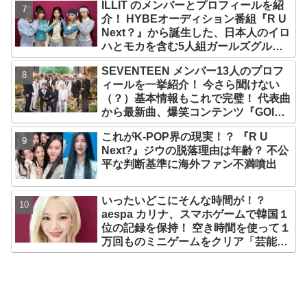
ILLIT のメンバーとプロフィールを紹
介！ HYBEオーディション番組『R U
Next？』から誕生した、日本人のイロ
ハとモカを含む5人組ガールズグルー
プ！ デビュー曲「Magnetic」がいき
SEVENTEEN メンバー13人のプロフ
なりの大ヒット
ィールを一挙紹介！ 今さら聞けない
（？）基本情報もこれで完璧！ 代表曲
から最新曲、爆笑コンテンツ『GOING
SEVENTEEN』まで・・VERY NICE
これがK-POP界の現実！？ 『R U
な魅力が満載
Next?』ジウの脱落理由は年齢？ 不公
平な判断基準に海外ファン不満噴出
いったいどこにそんな時間が！？
aespa カリナ、スマホゲームで韓国１
位の記録を保持！ 空き時間を使って１
万回ものミニゲームをクリア「芸能人
たちが時間がないと言っているのは全
部嘘」