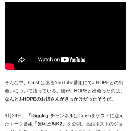
そんな中、CrushはあるYouTube番組にてJ-HOPEとの出
会いについて語っている。彼がJ-HOPEと出会ったのは、
なんとJ-HOPEのお姉さんがきっかけだったそうだ
。
9月24日、
「Diggle」
チャンネルはCrushをゲストに迎え
たトーク番組
「동네스타K2」
を公開。番組ホストのジョ