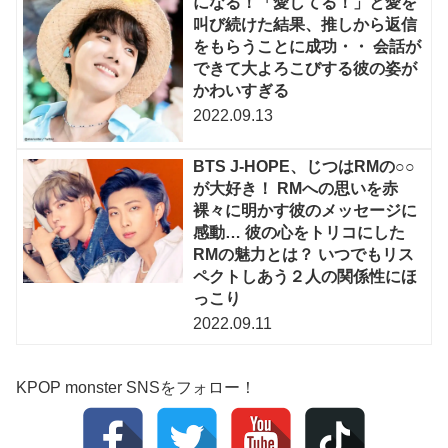
になる！「愛してる！」と愛を
叫び続けた結果、推しから返信
をもらうことに成功・・ 会話が
できて大よろこびする彼の姿が
かわいすぎる
2022.09.13
BTS J-HOPE、じつはRMの○○
が大好き！ RMへの思いを赤
裸々に明かす彼のメッセージに
感動… 彼の心をトリコにした
RMの魅力とは？ いつでもリス
ペクトしあう２人の関係性にほ
っこり
2022.09.11
KPOP monster SNSをフォロー！