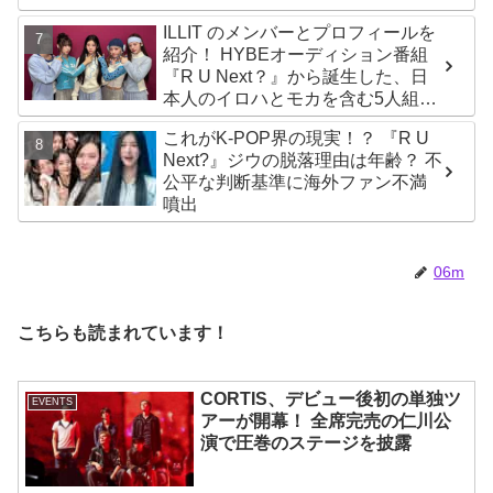
生12人の氏名が公表
ILLIT のメンバーとプロフィールを
紹介！ HYBEオーディション番組
『R U Next？』から誕生した、日
本人のイロハとモカを含む5人組ガ
ールズグループ！ デビュー曲
これがK-POP界の現実！？ 『R U
「Magnetic」がいきなりの大ヒッ
Next?』ジウの脱落理由は年齢？ 不
ト
公平な判断基準に海外ファン不満
噴出
06m
こちらも読まれています！
CORTIS、デビュー後初の単独ツ
EVENTS
アーが開幕！ 全席完売の仁川公
演で圧巻のステージを披露