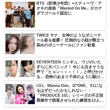
BTS（防弾少年団）×スティーヴ・ア
オキの楽曲「Wasted On Me」がカナ
ダでゴールド認定に
TWICE サナ、女神のようなポニーテ
ール姿を披露！ 圧倒的な小顔が際立つ
高めのポニーテールにファン歓喜
SEVENTEEN ミンギュ、ウジのいた
ずらに大パニック！ 今にも泣きそうな
声で「ヒョン～～～！！」と呼びかけ
る… 恐怖のあまり子供のように駆け出
す姿がかわいい
I.O.I、Wanna One、IZ*ONE、X1にな
るはずだったかもしれない・・
「PRODUCE 101」シリーズの不正投
票操作で脱落させられた練習生12人の
氏名が公表