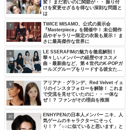
変！ まだ若いのに関節が・・ 振り付
けを変更せざるを得ない深刻な問題と
は
TWICE MISAMO、公式の展示会
『Masterpiece』を開催中！ 未公開作
品やギャラリー限定の衣装も展示！ ま
さに最高傑作な世界に
LE SSERAFIMの魅力を徹底解剖！
華々しいメンバーの経歴やオススメ
曲・最新曲など、第４世代のK-POPガ
ールズグループをリードする彼女たち
のスゴさとは？
アリアナ・グランデ、Red Velvet イェ
リのインスタフォローを解除！ これま
で交流を見せていたのに・・ 一体な
ぜ！？ ファンがその理由を推測
ENHYPENの日本人メンバー ニキ、人
気ゲームのキャラクターにそっく
り！？「○○に似ていると思います」と