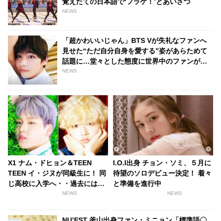
覚えたての日本語で‘フラゲ！’とあいさつ
NEWS
「超かわいいじゃん」BTS Vが失礼なファンへ
見せた“ただ自分自身を愛する”姿があらためて
話題に…堂々とした態度に世界中のファンが感
動「彼から学ぶことがたくさんある」
NEWS
X1 ナム・ドヒョン＆TEEN
I.O.I出身 チョン・ソミ、５月に
TEEN イ・ジヌが同級生に！ 同
待望のソロデビュー決定！ 着々
じ高校に入学へ・・過去には
と準備を進行中
「PRODUCE X 101」に参加
NEWS
NEWS
NU’EST 釜山出身ファン・ミニョン「標準語〇