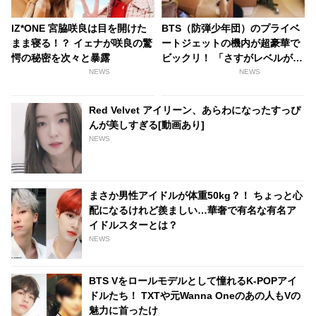
IZ*ONE 宮脇咲良は目を開けた
BTS（防弾少年団）のプライベ
まま寝る！？ イェナが咲良の驚
ートジェットの機内が超豪華で
愕の秘密を次々と暴露
ビックリ！ 「さすがレベルが違
う」とファン感心
NEWS
NEWS
Red Velvet アイリーン、あらわになったすっぴ
んが美しすぎる[動画あり]
NEWS
まさか男性アイドルが体重50kg？！ ちょっと心
配になるけれど羨ましい…華奢で有名な有名ア
イドルスターとは？
NEWS
BTS Vをロールモデルとして憧れるK-POPアイ
ドルたち！ TXTや元Wanna Oneのあの人もVの
魅力に首ったけ