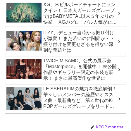
XG、米ビルボードチャートにラン
クイン！ 日本人ガールズグループ
ではBABYMETAL以来５年ぶりの
快挙！ XGのグローバル人気が止ま
らない…「コーチェラ2025」にも
ITZY、デビュー当時から振り付け
日本人唯一の出演
が激変！ まだ若いのに関節が・・
振り付けを変更せざるを得ない深
刻な問題とは
TWICE MISAMO、公式の展示会
『Masterpiece』を開催中！ 未公開
作品やギャラリー限定の衣装も展
示！ まさに最高傑作な世界に
LE SSERAFIMの魅力を徹底解剖！
華々しいメンバーの経歴やオスス
メ曲・最新曲など、第４世代のK-
POPガールズグループをリードす
る彼女たちのスゴさとは？
KPOP monster