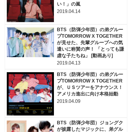
い！」の嵐
2019.04.14
BTS（防弾少年団）の弟グルー
プTOMORROW X TOGETHER
が見せた、先輩グループへの気
遣いに称賛の声！ 「とっても謙
虚な子たちね」 [動画あり]
2019.04.13
BTS（防弾少年団）の弟グルー
プTOMORROW X TOGETHER
が、ＵＳツアーをアナウンス！
アメリカ進出に向け本格始動
2019.04.09
BTS（防弾少年団）ジョングク
が披露したマジックに、弟グル