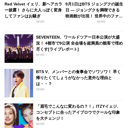
Red Velvet イェリ、新ヘアカラ
9月1日はBTS ジョングクの誕生
ー披露！ さらに大人っぽく変身
日 ― ジョングクを満喫できる
してファンはお騒ぎ
映画館が出現！ 世界中のファン
が熱く盛り上がれる企画も続々
NEWS
NEWS
と登場
SEVENTEEN、ワールドツアー日本公演が大盛
況！ 4都市で9公演 全会場を超満員の観客で埋め
尽くす[ライブレポート]
NEWS
BTS V、メンバーとの食事会でソワソワ！ 早く
帰りたくてしょうがなかった意外な理由と
は・・？
NEWS
「眉毛でこんなに変わるの？！」ITZYイェジ、
コンセプトに合ったアイブロウでクールな印象
を大チェンジ！
NEWS