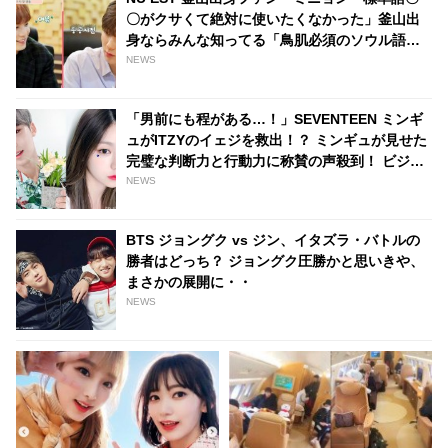
〇がクサくて絶対に使いたくなかった」釜山出
身ならみんな知ってる「鳥肌必須のソウル語」
とは？
NEWS
「男前にも程がある…！」SEVENTEEN ミンギ
ュがITZYのイェジを救出！？ ミンギュが見せた
完璧な判断力と行動力に称賛の声殺到！ ビジュ
アルに負けない人柄の美しさを証明
NEWS
BTS ジョングク vs ジン、イタズラ・バトルの
勝者はどっち？ ジョングク圧勝かと思いきや、
まさかの展開に・・
NEWS