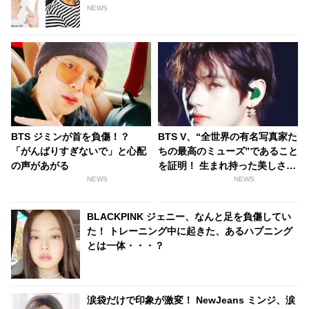
NEWS
BTS ジミンが首を負傷！？
BTS V、“全世界の有名写真家た
「がんばりすぎないで」と心配
ちの最高のミューズ”であること
の声があがる
を証明！ 生まれ持った美しさが
生んだ逸話と称賛の声に驚愕
NEWS
NEWS
「外見の良さ“だけ”ではミュー
ズになれない」
BLACKPINK ジェニー、なんと足を負傷してい
た！ トレーニング中に起きた、あるハプニング
とは一体・・・？
涙袋だけで印象が激変！ NewJeans ミンジ、涙