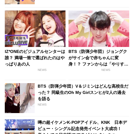
IZ*ONEのビジュアルセンターは
BTS（防弾少年団）ジョングク
誰？ 満場一致で選ばれたのはや
がサイン会で赤ちゃんに変
っぱりあの人
身！？ ファンからは「やりす
ぎ」との声も
NEWS
NEWS
BTS（防弾少年団）V＆ジミンはどんな高校生だ
った？ 同級生のOh My Girlスンヒが2人の過去
を語る
NEWS
噂の超イケメンK-POPアイドル、KNK 日本デ
ビュー・シングル記念発売イベント大成功！