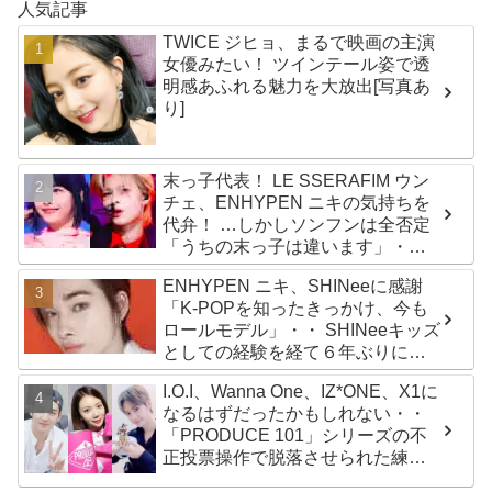
人気記事
TWICE ジヒョ、まるで映画の主演
女優みたい！ ツインテール姿で透
明感あふれる魅力を大放出[写真あ
り]
末っ子代表！ LE SSERAFIM ウン
チェ、ENHYPEN ニキの気持ちを
代弁！ …しかしソンフンは全否定
「うちの末っ子は違います」・・
かわいすぎる２人の会話に爆笑
ENHYPEN ニキ、SHINeeに感謝
「K-POPを知ったきっかけ、今も
ロールモデル」・・ SHINeeキッズ
としての経験を経て６年ぶりに東
京ドームに帰還した感想は？
I.O.I、Wanna One、IZ*ONE、X1に
なるはずだったかもしれない・・
「PRODUCE 101」シリーズの不
正投票操作で脱落させられた練習
生12人の氏名が公表