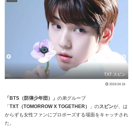
TXT スビン
2019.04.16
「BTS（防弾少年団）」
の弟グループ
「
TXT（TOMORROW X TOGETHER）
」の
スビン
が、は
からずも女性ファンにプロポーズする場面をキャッチされ
た。