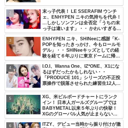
末っ子代表！ LE SSERAFIM ウンチ
ェ、ENHYPEN ニキの気持ちを代弁！
…しかしソンフンは全否定「うちの末
っ子は違います」・・ かわいすぎる２
人の会話に爆笑
ENHYPEN ニキ、SHINeeに感謝「K-
POPを知ったきっかけ、今もロールモ
デル」・・ SHINeeキッズとしての経
験を経て６年ぶりに東京ドームに帰還
した感想は？
I.O.I、Wanna One、IZ*ONE、X1にな
るはずだったかもしれない・・
「PRODUCE 101」シリーズの不正投
票操作で脱落させられた練習生12人の
氏名が公表
XG、米ビルボードチャートにランク
イン！ 日本人ガールズグループでは
BABYMETAL以来５年ぶりの快挙！
XGのグローバル人気が止まらない…
「コーチェラ2025」にも日本人唯一の
ITZY、デビュー当時から振り付けが激
出演