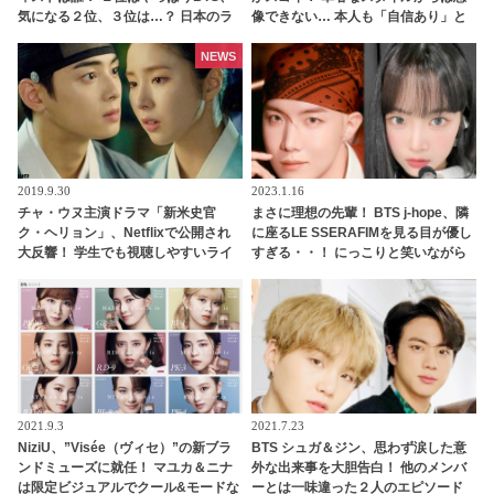
気になる２位、３位は…？ 日本のラ
像できない… 本人も「自信あり」と
ンキングにはKARA、少女時代もラ
豪語する圧倒的な肉体美を披露
ンクイン！ 各国の個性あふれるデー
NEWS
タに注目殺到
2019.9.30
2023.1.16
チャ・ウヌ主演ドラマ「新米史官
まさに理想の先輩！ BTS j-hope、隣
ク・ヘリョン」、Netflixで公開され
に座るLE SSERAFIMを見る目が優し
大反響！ 学生でも視聴しやすいライ
すぎる・・！ にっこりと笑いながら
トなロマンス時代劇にドキドキ [動画
アイコンタクト・・ 気さくな人柄が
あり]
現れた行動に胸キュン
2021.9.3
2021.7.23
NiziU、”Visée（ヴィセ）”の新ブラ
BTS シュガ＆ジン、思わず涙した意
ンドミューズに就任！ マユカ＆ニナ
外な出来事を大胆告白！ 他のメンバ
は限定ビジュアルでクール&モードな
ーとは一味違った２人のエピソード