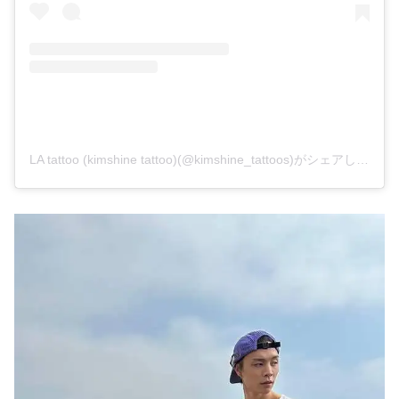
LA tattoo (kimshine tattoo)(@kimshine_tattoos)がシェアした投稿