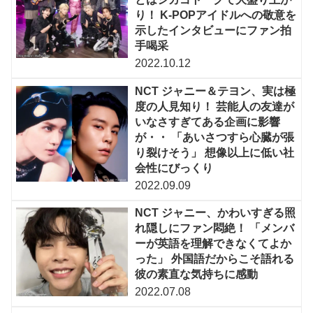
り！ K-POPアイドルへの敬意を
示したインタビューにファン拍
手喝采
2022.10.12
NCT ジャニー＆テヨン、実は極
度の人見知り！ 芸能人の友達が
いなさすぎてある企画に影響
が・・ 「あいさつすら心臓が張
り裂けそう」 想像以上に低い社
会性にびっくり
2022.09.09
NCT ジャニー、かわいすぎる照
れ隠しにファン悶絶！ 「メンバ
ーが英語を理解できなくてよか
った」 外国語だからこそ語れる
彼の素直な気持ちに感動
2022.07.08