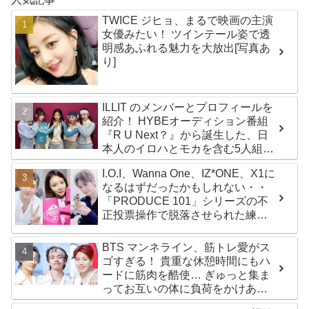
TWICE ジヒョ、まるで映画の主演
女優みたい！ ツインテール姿で透
明感あふれる魅力を大放出[写真あ
り]
ILLIT のメンバーとプロフィールを
紹介！ HYBEオーディション番組
『R U Next？』から誕生した、日
本人のイロハとモカを含む5人組ガ
ールズグループ！ デビュー曲
I.O.I、Wanna One、IZ*ONE、X1に
「Magnetic」がいきなりの大ヒッ
なるはずだったかもしれない・・
ト
「PRODUCE 101」シリーズの不
正投票操作で脱落させられた練習
生12人の氏名が公表
BTS マンネライン、筋トレ愛がス
ゴすぎる！ 貴重な休憩時間にもハ
ードに筋肉を酷使… ぎゅっと集ま
ってお互いの体に負荷をかけあう
３人のトレーニング風景がかわい