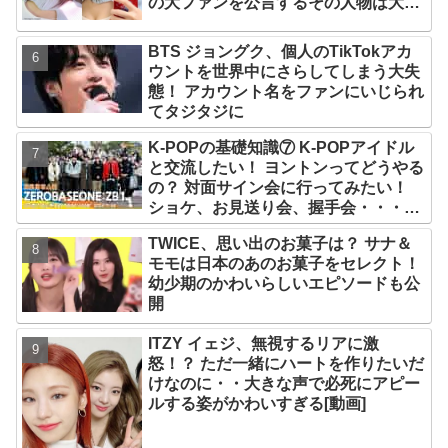
の大ファンを公言するその人物は大よ
ろこび！ まさに「成功したファン」だ
と話題沸騰
BTS ジョングク、個人のTikTokアカ
ウントを世界中にさらしてしまう大失
態！ アカウント名をファンにいじられ
てタジタジに
K-POPの基礎知識⑦ K-POPアイドル
と交流したい！ ヨントンってどうやる
の？ 対面サイン会に行ってみたい！
ショケ、お見送り会、握手会・・・リ
リースイベントあれこれを紹介
TWICE、思い出のお菓子は？ サナ＆
モモは日本のあのお菓子をセレクト！
幼少期のかわいらしいエピソードも公
開
ITZY イェジ、無視するリアに激
怒！？ ただ一緒にハートを作りたいだ
けなのに・・大きな声で必死にアピー
ルする姿がかわいすぎる[動画]