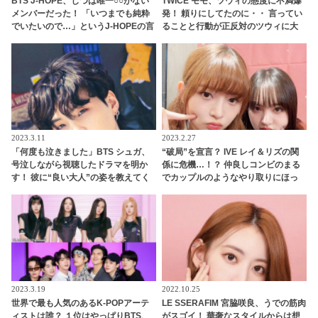
BTS J-HOPE、じつは唯一○○がない
TWICE モモ、ツウィの態度に不満爆
メンバーだった！ 「いつまでも純粋
発！ 頼りにしてたのに・・ 言ってい
でいたいので…」というJ-HOPEの言
ることと行動が正反対のツウィに大
葉に「俺らは汚いってこと？」とメ
爆笑
ンバー総反撃・・ 予想だにしない展
開を迎えたかわいすぎるやりとりに
ファン爆笑
2023.3.11
2023.2.27
「何度も泣きました」BTS シュガ、
“破局”を宣言？ IVE レイ＆リズの関
号泣しながら視聴したドラマを明か
係に危機…！？ 仲良しコンビのまる
す！ 彼に“良い大人”の姿を教えてく
でカップルのようなやり取りにほっ
れた作品とは…？ 記憶に色濃く残る
こり
そのエピソードにファンも共感
2023.3.19
2022.10.25
世界で最も人気のあるK-POPアーテ
LE SSERAFIM 宮脇咲良、うでの筋肉
ィストは誰？ １位はやっぱりBTS、
がスゴイ！ 華奢なスタイルからは想