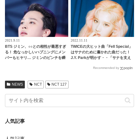
2021.9.11
2022.11.11
BTS ジミン、○○との相性が最悪すぎ
TWICEの大ヒット曲「Fell Special」
る！ 危なっかしいハプニングにメン
はサナのために書かれた曲だった！
バーもヒヤリ… ジミンのピンチを瞬
J.Y. Parkが明かす・・「サナを支え
時に救うJ-HOPEのファインプレー＆
るメンバーの姿に胸が熱くなった」
Recommended by
恒例となったジミンのアノ行動にフ
彼女たちの友情に敬意を表す
ァンびっくり
NEWS
NCT
NCT 127
人気記事
人気記事