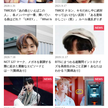
2020.1.31
2021.9.17
TWICEの「あの曲といえばこの
TWICE ナヨン、キモだめし中に絶対
人」、各メンバーが一番、輝いてい
やってはいけない反則！ 「ある意味
る曲はどれ？ 「LIKEY」、「What Is
かしこい（笑）」 ルール違反ぎりぎ
Love」、「Feel Special」・・
りの、とんでもない行為に大爆笑
NEWS
2020.7.18
2019.11.17
NCT 127 マーク、メガネを新調する
BTSにまつわる超難問イントロクイ
際に起きた素敵なエピソードと
ズを高校生がみごと正解！ あなたは
は‥？[動画あり]
わかる？[動画あり]
NEWS
NEWS