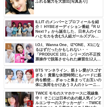
ふれる魅力を大放出[写真あり]
ILLIT のメンバーとプロフィールを紹
介！ HYBEオーディション番組『R U
Next？』から誕生した、日本人のイロ
ハとモカを含む5人組ガールズグルー
プ！ デビュー曲「Magnetic」がいき
I.O.I、Wanna One、IZ*ONE、X1にな
なりの大ヒット
るはずだったかもしれない・・
「PRODUCE 101」シリーズの不正投
票操作で脱落させられた練習生12人の
氏名が公表
BTS マンネライン、筋トレ愛がスゴす
ぎる！ 貴重な休憩時間にもハードに筋
肉を酷使… ぎゅっと集まってお互いの
体に負荷をかけあう３人のトレーニン
グ風景がかわいすぎるとファンくぎづ
TWICE モモのスマホケースに視線集
け
中！ そこには日本のあの超人気インフ
ルエンサーのステッカーが・・TWICE