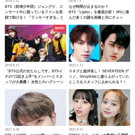
2019.1.22
2019.7.5
BTS（防弾少年団）ジョングク、コ
なぜ時間が止まるのか？
ンサート中に困っているファンを笑
BTS「Lights」を徹底分析！ MVに潜
顔で助ける！ 「ラッキーすぎる」と
んだ多くの謎を画像と共にチェッ
ファン大興奮
ク！［パート2］
NEWS
2019.8.15
2023.1.11
「BTS公式の女たらしです」BTSイ
スキズと超仲良し！ SEVENTEEN デ
チの“口説き上手”をメンバーとスタ
ィノ、StrayKidsと盛り上がっていた
ッフが大暴露！ 女性とのハグシーン
ところをスタッフに止められる？！
をわざと失敗してやり直していたと
手を引っ張られて自分のグループの
バラされるメンバーも！ 爆弾発言の
元へ連行・・ かわいすぎる一部始終
オンパレードに爆笑
に爆笑
2021.4.30
2021.9.21