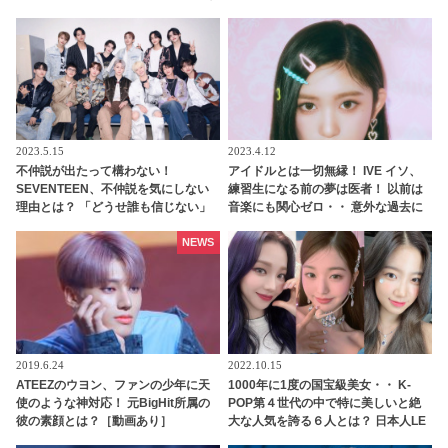
新たな一面を披露
にビックリ… プライベートでも仲良
しな２人の息ピッタリな回答にほっ
こり
2023.5.15
2023.4.12
不仲説が出たって構わない！
アイドルとは一切無縁！ IVE イソ、
SEVENTEEN、不仲説を気にしない
練習生になる前の夢は医者！ 以前は
理由とは？ 「どうせ誰も信じない」
音楽にも関心ゼロ・・ 意外な過去に
メンバーの固い絆がわかる一言にフ
ビックリ
ァン感動
NEWS
2019.6.24
2022.10.15
ATEEZのウヨン、ファンの少年に天
1000年に1度の国宝級美女・・ K-
使のような神対応！ 元BigHit所属の
POP第４世代の中で特に美しいと絶
彼の素顔とは？［動画あり］
大な人気を誇る６人とは？ 日本人LE
SSERAFIMのカズハも