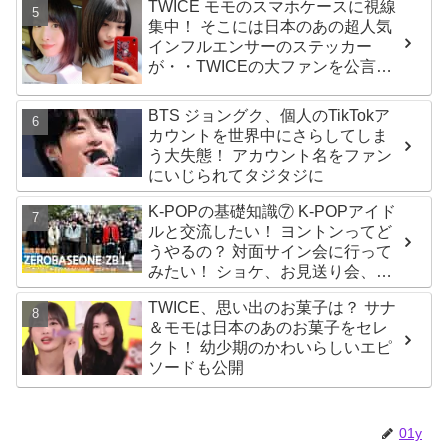
TWICE モモのスマホケースに視線
すぎるとファンくぎづけ
集中！ そこには日本のあの超人気
インフルエンサーのステッカー
が・・TWICEの大ファンを公言す
るその人物は大よろこび！ まさに
「成功したファン」だと話題沸騰
BTS ジョングク、個人のTikTokア
カウントを世界中にさらしてしま
う大失態！ アカウント名をファン
にいじられてタジタジに
K-POPの基礎知識⑦ K-POPアイド
ルと交流したい！ ヨントンってど
うやるの？ 対面サイン会に行って
みたい！ ショケ、お見送り会、握
手会・・・リリースイベントあれ
TWICE、思い出のお菓子は？ サナ
これを紹介
＆モモは日本のあのお菓子をセレ
クト！ 幼少期のかわいらしいエピ
ソードも公開
01y