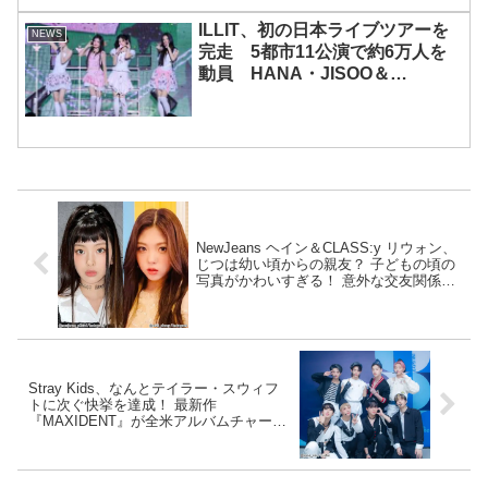
ILLIT、初の日本ライブツアーを
NEWS
完走 5都市11公演で約6万人を
動員 HANA・JISOO＆
MOMOKAとのスペシャルコラボ
も実現
NewJeans ヘイン＆CLASS:y リウォン、
じつは幼い頃からの親友？ 子どもの頃の
写真がかわいすぎる！ 意外な交友関係に
ファン興味津々
Stray Kids、なんとテイラー・スウィフ
トに次ぐ快挙を達成！ 最新作
『MAXIDENT』が全米アルバムチャート
で初登場１位を獲得！ 2022年で初めて２
作で初登場１位を獲得したアーティスト
に