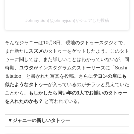
Johnny Suh(@johnnyjsuh)がシェアした投稿
そんなジャニーは10月8日、現地のタトゥースタジオで、
また新たに
スズメ
のタトゥーをゲットしたよう。このタト
ゥーに関しては、まだ詳しいことはわかっていないが、同
時期、
ユウタ
がインスタグラムのストーリーズに「Sushi
＆tattoo」と書かれた写真を投稿。さらに
テヨンの肩にも
似たようなタトゥー
が入っているのがチラッと見えていた
ことから、
もしかしたら同い年の3人でお揃いのタトゥー
を入れたのかも？
と言われている。
▼ジャニーの新しいタトゥー