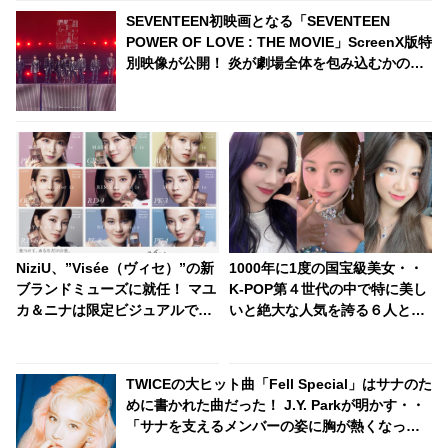
SEVENTEEN初映画となる「SEVENTEEN
POWER OF LOVE : THE MOVIE」ScreenX版特
別映像が公開！ 炎が劇場全体を包み込むかのよ
うな迫力の「Clap」から「Rock with you」ま
で・・ 公開が待ちきれなくなる映像に注目
NiziU、”Visée（ヴィセ）”の新
1000年に1度の国宝級美女・・
ブランドミューズに就任！ マユ
K-POP第４世代の中で特に美し
カ＆ニナは限定ビジュアルでク
いと絶大な人気を誇る６人と
ール&モードな新たな一面を披
は？ 日本人LE SSERAFIMのカ
露
ズハも
TWICEの大ヒット曲「Fell Special」はサナのた
めに書かれた曲だった！ J.Y. Parkが明かす・・
「サナを支えるメンバーの姿に胸が熱くなっ
た」彼女たちの友情に敬意を表す