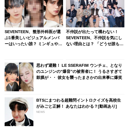
SEVENTEEN、整形外科医が選
不仲説が出たって構わない！
ぶ1番美しいビジュアルメンバ
SEVENTEEN、不仲説を気にし
ーはいったい誰？ ミンギュやジ
ない理由とは？ 「どうせ誰も信
ョンハンをおさえて１位に輝い
じない」 メンバーの固い絆がわ
たのはあのメンバー・・
かる一言にファン感動
思わず避難！ LE SSERAFIM ウンチェ、となり
のユンジンの“爆音”の被害者に！ うるさすぎて
鼓膜が・・ 彼女を襲ったまさかの出来事に爆笑
BTSにまつわる超難問イントロクイズを高校生
がみごと正解！ あなたはわかる？[動画あり]
NEWS