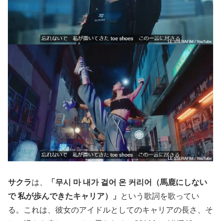
サクラ
は、
「무시 마 내가 걸어 온 커리어（馬鹿にしない
で 私が歩んできたキャリア）」
という歌詞を歌ってい
る。これは、彼女のアイドルとしてのキャリアの長さ、そ