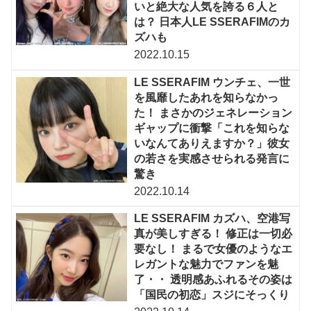
いと絶大な人気を誇る６人と
は？ 日本人LE SSERAFIMのカ
ズハも
2022.10.15
LE SSERAFIM ウンチェ、一世
を風靡したあれを知らなかっ
た！ まさかのジェネレーション
ギャップに衝撃「これを知らな
いなんてありえますか？」彼女
の若さを実感させられる発言に
驚き
2022.10.14
LE SSERAFIM カズハ、空港写
真が美しすぎる！ 修正は一切必
要なし！ まるで女優のようなエ
レガントな魅力でファンを魅
了・・ 透明感あふれるその姿は
「国民の初恋」スジにそっくり