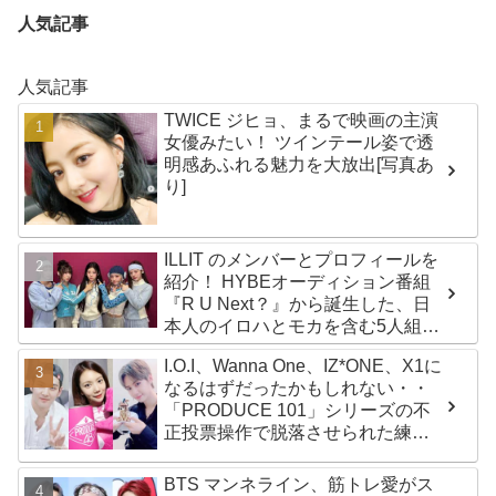
人気記事
人気記事
TWICE ジヒョ、まるで映画の主演
女優みたい！ ツインテール姿で透
明感あふれる魅力を大放出[写真あ
り]
ILLIT のメンバーとプロフィールを
紹介！ HYBEオーディション番組
『R U Next？』から誕生した、日
本人のイロハとモカを含む5人組ガ
ールズグループ！ デビュー曲
I.O.I、Wanna One、IZ*ONE、X1に
「Magnetic」がいきなりの大ヒッ
なるはずだったかもしれない・・
ト
「PRODUCE 101」シリーズの不
正投票操作で脱落させられた練習
生12人の氏名が公表
BTS マンネライン、筋トレ愛がス