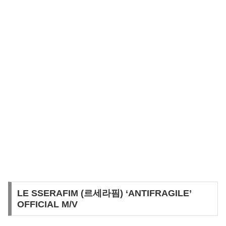
LE SSERAFIM (르세라핌) ‘ANTIFRAGILE’
OFFICIAL M/V