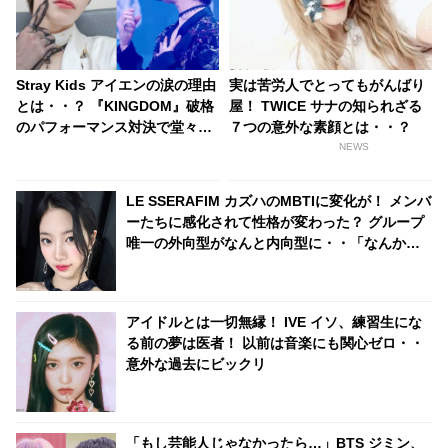
Stray Kids アイエンの涙の理由
実は苦労人でとってもがんばり
とは・・？ 『KINGDOM』破格
屋！ TWICE サナの知られざる
のパフォーマンス対決で堂々の
７つの意外な素顔とは・・？
１位を獲得したのは・・[ネタバ
NEWS
レあり]
LE SSERAFIM カズハのMBTIに変化が！ メンバ
ーたちに感化されて性格が変わった？ グループ
唯一の外向型がなんと内向型に・・「なんか申
し訳ない」
アイドルとは一切無縁！ IVE イソ、練習生にな
る前の夢は医者！ 以前は音楽にも関心ゼロ・・
意外な過去にビックリ
「もし芸能人じゃなかったら…」BTS ジミン、