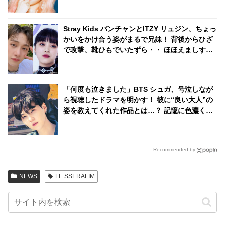
Stray Kids バンチャンとITZY リュジン、ちょっ
かいをかけ合う姿がまるで兄妹！ 背後からひざ
で攻撃、靴ひもでいたずら・・ ほほえましすぎ
るJYPアーティストのやり取りにほっこり
「何度も泣きました」BTS シュガ、号泣しなが
ら視聴したドラマを明かす！ 彼に“良い大人”の
姿を教えてくれた作品とは…？ 記憶に色濃く残
るそのエピソードにファンも共感
Recommended by
NEWS
LE SSERAFIM