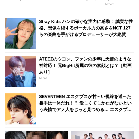
ア感あふれるビジュアルに視線
キーすぎる」とファン大興奮
NEWS
殺到
Stray Kids ハンの確かな実力に感動！ 誠実な性
格、想像を絶するボーカル力の高さをNCT 127
らの楽曲を手がけるプロデューサーが大絶賛
ATEEZのウヨン、ファンの少年に天使のような
神対応！ 元BigHit所属の彼の素顔とは？［動画
あり］
NEWS
SEVENTEEN エスクプスが甘～い視線を送った
相手は一体だれ！？ 愛しくてしかたがないとい
う表情でアノ人をじっと見つめる… エスクプス
が「すごくかわいい」とメロメロになったその
相手＆２人のやりとりにほっこり