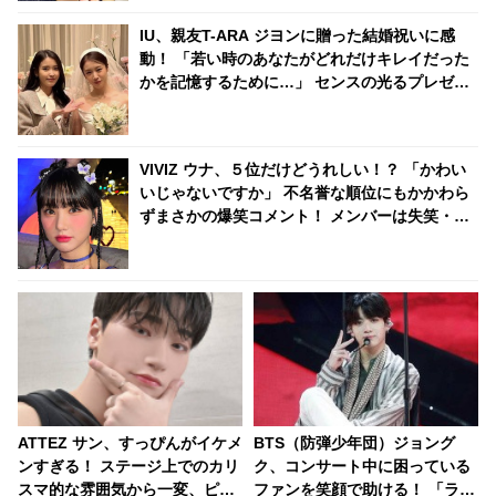
IU、親友T-ARA ジヨンに贈った結婚祝いに感
動！ 「若い時のあなたがどれだけキレイだった
かを記憶するために…」 センスの光るプレゼン
トとそこに込められた深い愛情に注目
VIVIZ ウナ、５位だけどうれしい！？ 「かわい
いじゃないですか」 不名誉な順位にもかかわら
ずまさかの爆笑コメント！ メンバーは失笑・・
ウナらしさ全開でスタジオの空気を和ませる
ATTEZ サン、すっぴんがイケメ
BTS（防弾少年団）ジョング
ンすぎる！ ステージ上でのカリ
ク、コンサート中に困っている
スマ的な雰囲気から一変、ピュ
ファンを笑顔で助ける！ 「ラッ