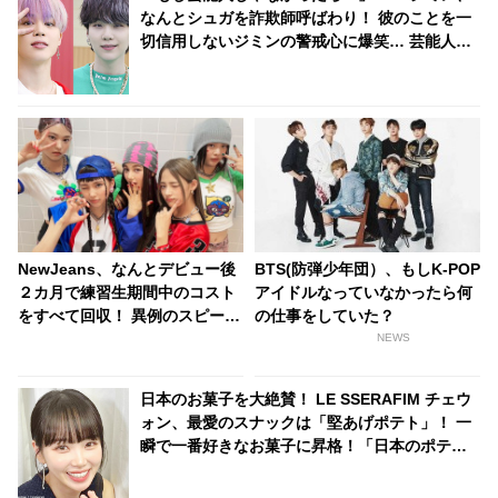
なんとシュガを詐欺師呼ばわり！ 彼のことを一
切信用しないジミンの警戒心に爆笑… 芸能人に
ならなかったシュガの未来を自信たっぷりに予
言する様子が面白すぎる
NewJeans、なんとデビュー後
BTS(防弾少年団）、もしK-POP
２カ月で練習生期間中のコスト
アイドルなっていなかったら何
をすべて回収！ 異例のスピード
の仕事をしていた？
成功に驚きの声・・ 早くも給料
NEWS
をゲットしたメンバーたちのお
金の使い道は・・？
日本のお菓子を大絶賛！ LE SSERAFIM チェウ
ォン、最愛のスナックは「堅あげポテト」！ 一
瞬で一番好きなお菓子に昇格！「日本のポテチ
は種類が多くておいしい」