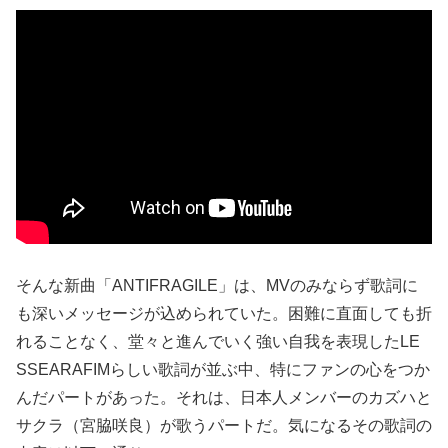
そんな新曲「ANTIFRAGILE」は、MVのみならず歌詞に
も深いメッセージが込められていた。困難に直面しても折
れることなく、堂々と進んでいく強い自我を表現したLE
SSEARAFIMらしい歌詞が並ぶ中、特にファンの心をつか
んだパートがあった。それは、日本人メンバーのカズハと
サクラ（宮脇咲良）が歌うパートだ。気になるその歌詞の