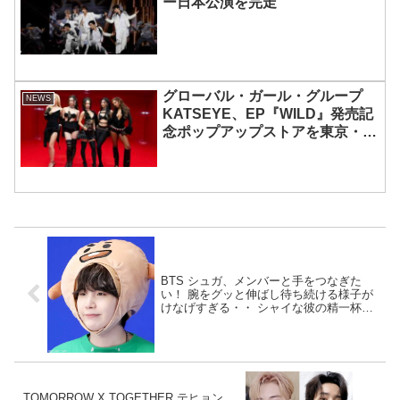
ー日本公演を完走
グローバル・ガール・グループ
NEWS
KATSEYE、EP『WILD』発売記
念ポップアップストアを東京・原
宿で開催 限定グッズも登場
BTS シュガ、メンバーと手をつなぎた
い！ 腕をグッと伸ばし待ち続ける様子が
けなげすぎる・・ シャイな彼の精一杯の
アピールにくぎづけ
TOMORROW X TOGETHER テヒョン、