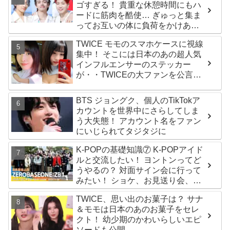
ゴすぎる！ 貴重な休憩時間にもハ
ードに筋肉を酷使… ぎゅっと集ま
ってお互いの体に負荷をかけあう
３人のトレーニング風景がかわい
TWICE モモのスマホケースに視線
すぎるとファンくぎづけ
集中！ そこには日本のあの超人気
インフルエンサーのステッカー
が・・TWICEの大ファンを公言す
るその人物は大よろこび！ まさに
「成功したファン」だと話題沸騰
BTS ジョングク、個人のTikTokア
カウントを世界中にさらしてしま
う大失態！ アカウント名をファン
にいじられてタジタジに
K-POPの基礎知識⑦ K-POPアイド
ルと交流したい！ ヨントンってど
うやるの？ 対面サイン会に行って
みたい！ ショケ、お見送り会、握
手会・・・リリースイベントあれ
TWICE、思い出のお菓子は？ サナ
これを紹介
＆モモは日本のあのお菓子をセレ
クト！ 幼少期のかわいらしいエピ
ソードも公開