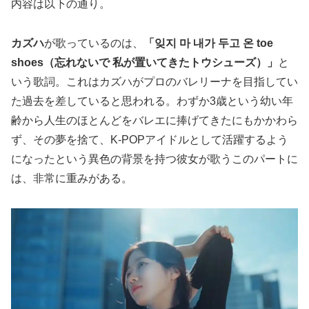
内容は以下の通り。
カズハ
が歌っているのは、
「잊지 마 내가 두고 온 toe
shoes（忘れないで 私が置いてきたトウシューズ）」
と
いう歌詞。これはカズハがプロのバレリーナを目指してい
た過去を差していると思われる。わずか3歳という幼い年
齢から人生のほとんどをバレエに捧げてきたにもかかわら
ず、その夢を捨て、K-POPアイドルとして活躍するよう
になったという異色の背景を持つ彼女が歌うこのパートに
は、非常に重みがある。