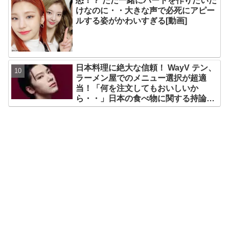
怒！？ ただ一緒にハートを作りたいだ
けなのに・・大きな声で必死にアピー
ルする姿がかわいすぎる[動画]
日本料理に絶大な信頼！ WayV テン、
ラーメン屋でのメニュー選択が超適
当！「何を注文してもおいしいか
ら・・」日本の食べ物に関する持論を
明かす