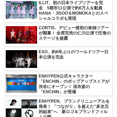
ILLIT、初の日本ライブツアーを完
走 5都市11公演で約6万人を動員
HANA・JISOO＆MOMOKAとのスペ
シャルコラボも実現
CORTIS、デビュー後初の単独ツアー
が開幕！ 全席完売の仁川公演で圧巻の
ステージを披露
EXO、約6年ぶりのワールドツアー日
本公演を完走
ENHYPEN公式キャラクター
「ENCHIN」のポップアップストアが
渋谷にオープン！ 浴衣姿の
「ENCHIN」が登場
ENHYPEN、ブランドリニューアルを
発表！ 「つながり」を超えた“多次元
的結束”へ 新ロゴ＆ブランドフィル
ム公開