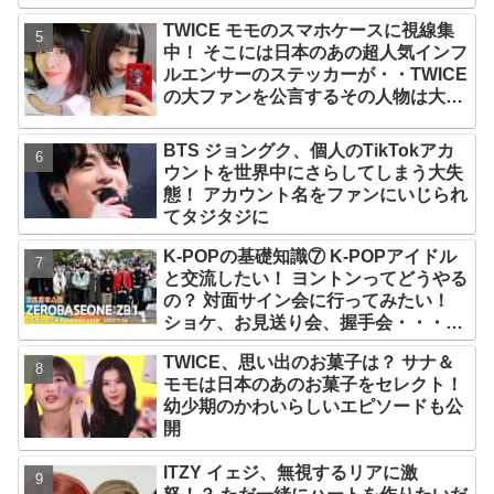
グ風景がかわいすぎるとファンくぎづ
TWICE モモのスマホケースに視線集
け
中！ そこには日本のあの超人気インフ
ルエンサーのステッカーが・・TWICE
の大ファンを公言するその人物は大よ
ろこび！ まさに「成功したファン」だ
と話題沸騰
BTS ジョングク、個人のTikTokアカ
ウントを世界中にさらしてしまう大失
態！ アカウント名をファンにいじられ
てタジタジに
K-POPの基礎知識⑦ K-POPアイドル
と交流したい！ ヨントンってどうやる
の？ 対面サイン会に行ってみたい！
ショケ、お見送り会、握手会・・・リ
リースイベントあれこれを紹介
TWICE、思い出のお菓子は？ サナ＆
モモは日本のあのお菓子をセレクト！
幼少期のかわいらしいエピソードも公
開
ITZY イェジ、無視するリアに激