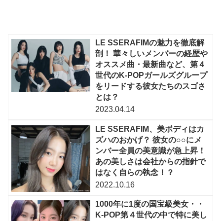
LE SSERAFIMの魅力を徹底解
剖！ 華々しいメンバーの経歴や
オススメ曲・最新曲など、第４
世代のK-POPガールズグループ
をリードする彼女たちのスゴさ
とは？
2023.04.14
LE SSERAFIM、美ボディはカ
ズハのおかげ？ 彼女の○○にメ
ンバー全員の美意識が急上昇！
あの美しさは会社からの指針で
はなく自らの執念！？
2022.10.16
1000年に1度の国宝級美女・・
K-POP第４世代の中で特に美し