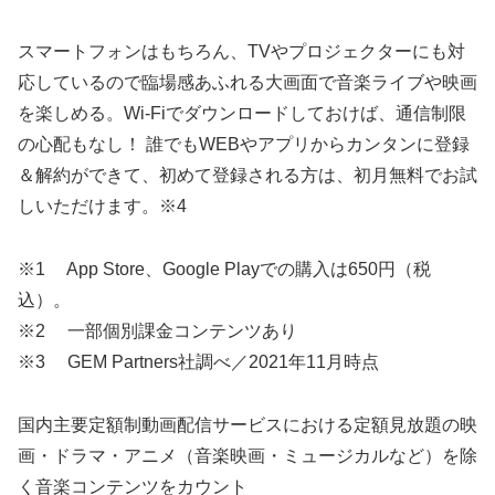
スマートフォンはもちろん、TVやプロジェクターにも対
応しているので臨場感あふれる大画面で音楽ライブや映画
を楽しめる。Wi-Fiでダウンロードしておけば、通信制限
の心配もなし！ 誰でもWEBやアプリからカンタンに登録
＆解約ができて、初めて登録される方は、初月無料でお試
しいただけます。※4
※1 App Store、Google Playでの購入は650円（税
込）。
※2 一部個別課金コンテンツあり
※3 GEM Partners社調べ／2021年11月時点
国内主要定額制動画配信サービスにおける定額見放題の映
画・ドラマ・アニメ（音楽映画・ミュージカルなど）を除
く音楽コンテンツをカウント