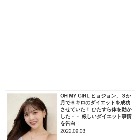
OH MY GIRL ヒョジョン、３か
月で６キロのダイエットを成功
させていた！ ひたすら体を動か
した・・ 厳しいダイエット事情
を告白
2022.09.03