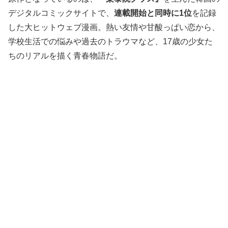
デジタルコミックサイトで、
連載開始と同時に1位
を記録
した大ヒットウェブ漫画。熱い友情や甘酸っぱい恋から、
学校生活での悩みや過去のトラウマなど、17歳の少女た
ちのリアルを描く青春物語だ。