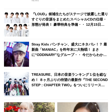
トロなイラストがカワイイと話
楽しむ彼らの姿にほっこり
NEWS
題に
『LOUD』候補生たちがステージで披露した選り
すぐりの音源をまとめたスペシャルCDの仕様・
形態が発表！ 豪華特典を準備・・ 12月15日
（水）にリリースへ
Stray Kids バンチャン、盛大にネタバレ！？ 最
新曲「MANIAC」を昨年末に大熱唱！ まさ
に“ODDINARY”なグループ・・ 今だからわかる
過去の映像に仰天
TREASURE、日本の音楽ランキング１位を総な
め！ ８ヶ月ぶりの待望の最新作『THE SECOND
STEP : CHAPTER TWO』をついにリリース！
AWAではリアルタイム急上昇ランキング１位か
ら27位までを独占・・ 日本での熱い人気を証明