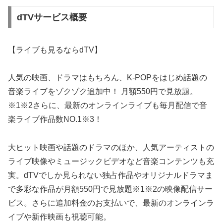
dTVサービス概要
【ライブも見るならdTV】
人気の映画、ドラマはもちろん、K-POPをはじめ話題の
音楽ライブをゾクゾク追加中！ 月額550円で見放題。
※1※2さらに、最新のオンラインライブも毎月配信で音
楽ライブ作品数NO.1※3！
大ヒット映画や話題のドラマのほか、人気アーティストの
ライブ映像やミュージックビデオなど音楽コンテンツも充
実。dTVでしか見られない独占作品やオリジナルドラマま
で多彩な作品が月額550円で見放題※1※2の映像配信サー
ビス。さらに追加料金のお支払いで、最新のオンラインラ
イブや新作映画も視聴可能。