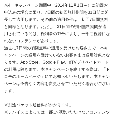
※4 キャンペーン期間中（2014年11月1日～）に初回お
申込みの場合に限り、7日間の初回無料期間を31日間に延
長して適用します。その他の適用条件は、初回7日間無料
と同様となります。ただし、31日間の初回無料期間が適
用されている間は、権利者の都合により、一部ご視聴にな
れないコンテンツがあります。
過去に7日間の初回無料の適用を受けたお客さまで、本キ
ャンペーンの適用を受けていないお客さまは適用対象とな
ります。App Store、Google Play、dTVプリペイドカード
の利用は除きます。本キャンペーンを終了する際は、「ド
コモのホームページ」にてお知らせいたします。本キャン
ペーンは予告なく内容を変更させていただく場合がござい
ます。
※別途パケット通信料がかかります。
※デバイスによっては一部ご視聴いただけないコンテンツ