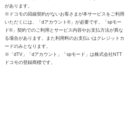
があります。
※ドコモの回線契約がないお客さまが本サービスをご利用
いただくには、「dアカウント®」が必要です。「spモー
ド®」契約でのご利用とサービス内容やお支払方法が異な
る場合があります。また利用料のお支払いはクレジットカ
ードのみとなります。
※「dTV」「dアカウント」「spモード」は株式会社NTT
ドコモの登録商標です。