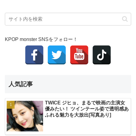
KPOP monster SNSをフォロー！
人気記事
TWICE ジヒョ、まるで映画の主演女
優みたい！ ツインテール姿で透明感あ
ふれる魅力を大放出[写真あり]