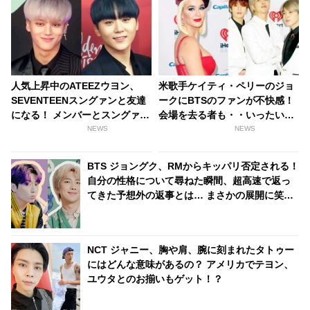
人気上昇中のATEEZウヨン、
米歌手ケイティ・ペリーのジョ
SEVENTEENスングァンと友達
ークにBTSのファンが不快感！
になる！ メンバーとスングァン
会場を去る者も・・いったい何
どっちを取る？ 新人ながら豪華
を言ったの？
NEWS
NEWS
な人脈が話題に
BTS ジョングク、RMからキッパリ否定される！
自分の性格について尋ねた瞬間、超高速で返っ
てきた予想外の返事とは… まさかの展開に笑う
しかないジョングクのリアクションまで面白す
ぎる
NCT ジャニー、胸や肩、腕に刻まれたタトゥー
にはどんな意味があるの？ アメリカでテヨン、
ユウタとのお揃いもゲット！？