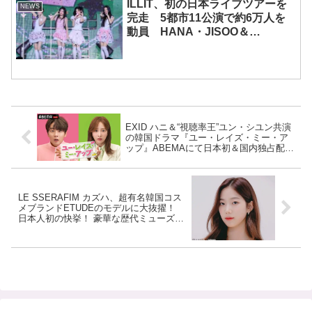
ILLIT、初の日本ライブツアーを
NEWS
完走 5都市11公演で約6万人を
動員 HANA・JISOO＆
MOMOKAとのスペシャルコラボ
も実現
EXID ハニ＆“視聴率王”ユン・シユン共演
の韓国ドラマ『ユー・レイズ・ミー・ア
ップ』ABEMAにて日本初＆国内独占配信
決定！ EDに悩む主人公の担当医はまさ
かの初恋の人！ 笑いと涙の再起奮闘癒し
系ラブコメディに注目
LE SSERAFIM カズハ、超有名韓国コス
メブランドETUDEのモデルに大抜擢！
日本人初の快挙！ 豪華な歴代ミューズに
顔を並べる