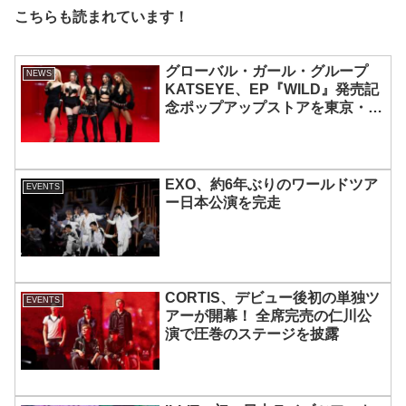
こちらも読まれています！
グローバル・ガール・グループ
NEWS
KATSEYE、EP『WILD』発売記
念ポップアップストアを東京・原
宿で開催 限定グッズも登場
EXO、約6年ぶりのワールドツア
EVENTS
ー日本公演を完走
CORTIS、デビュー後初の単独ツ
EVENTS
アーが開幕！ 全席完売の仁川公
演で圧巻のステージを披露