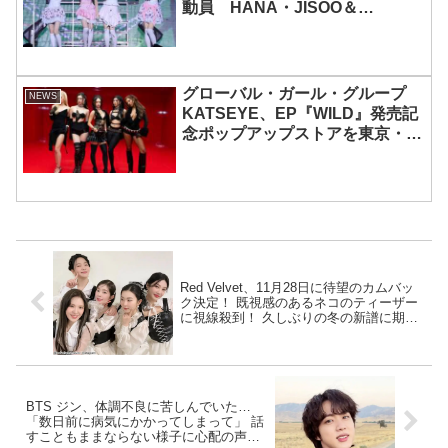
動員 HANA・JISOO＆
MOMOKAとのスペシャルコラボ
も実現
グローバル・ガール・グループ
NEWS
KATSEYE、EP『WILD』発売記
念ポップアップストアを東京・原
宿で開催 限定グッズも登場
Red Velvet、11月28日に待望のカムバッ
ク決定！ 既視感のあるネコのティーザー
に視線殺到！ 久しぶりの冬の新譜に期待
高まる
BTS ジン、体調不良に苦しんでいた…
「数日前に病気にかかってしまって」 話
すこともままならない様子に心配の声