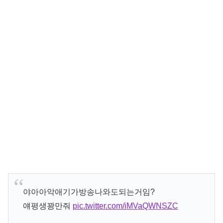
야아아악애기가방송나와도되는거임?
얘평생꽝만줘
pic.twitter.com/iMVaQWNSZC