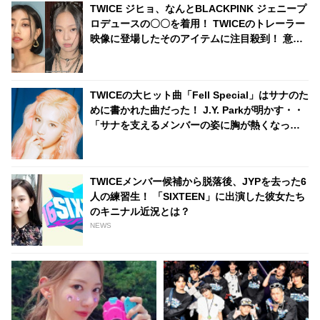
TWICE ジヒョ、なんとBLACKPINK ジェニープ
ロデュースの〇〇を着用！ TWICEのトレーラー
映像に登場したそのアイテムに注目殺到！ 意外
な場面でのコラボにファン大興奮
TWICEの大ヒット曲「Fell Special」はサナのた
めに書かれた曲だった！ J.Y. Parkが明かす・・
「サナを支えるメンバーの姿に胸が熱くなっ
た」彼女たちの友情に敬意を表す
TWICEメンバー候補から脱落後、JYPを去った6
人の練習生！ 「SIXTEEN」に出演した彼女たち
のキニナル近況とは？
NEWS