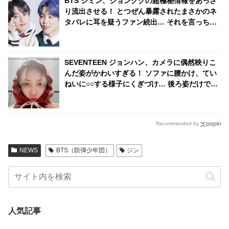
BTS ジミン、ジョングクの超極秘情報をあっさ
り流出させる！ とつぜん暴露されたまさかのネ
タバレに耳を疑うファン続出… それを言っちゃ
っていいの…？ 予想だにしなかった展開が面白
すぎる
SEVENTEEN ジョンハン、カメラに偶然映りこ
んだ姿がかわいすぎる！ ソファに腰かけ、てい
ねいに○○する様子にくぎづけ… 後ろ姿だけでも
CARATをトリコにしてしまう彼の魅力に脱帽
Recommended by
NEWS
BTS（防弾少年団）
ジン
人気記事