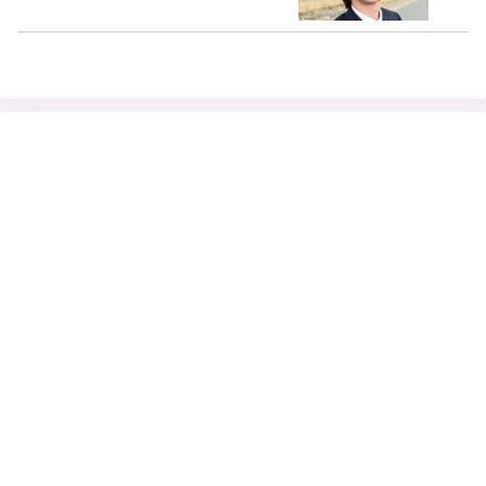
続々… どんな状況でも自分より相手を優
先する彼の気遣いに感動「どこまで優し
い人なんだろう」