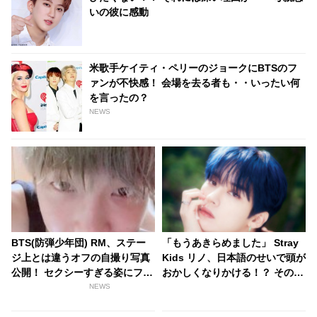
いの彼に感動
米歌手ケイティ・ペリーのジョークにBTSのフ
ァンが不快感！ 会場を去る者も・・いったい何
を言ったの？
NEWS
BTS(防弾少年団) RM、ステー
「もうあきらめました」 Stray
ジ上とは違うオフの自撮り写真
Kids リノ、日本語のせいで頭が
公開！ セクシーすぎる姿にファ
おかしくなりかける！？ その原
ンはドキドキ
因はなんと“カタカナ”… 彼を襲
NEWS
った困難がかわいすぎる