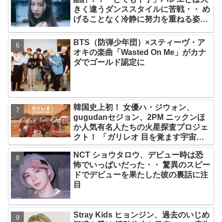
だ日プまで一挙紹介
きく違うダンススタイルに苦戦・・ め
げることなく冷静に努力を重ねる姿に
称賛の声続々
BTS（防弾少年団）×スティーヴ・ア
オキの楽曲「Wasted On Me」がカナ
ダでゴールド認定に
韓国史上初！ 女優ハ・ジウォン、
gugudanセジョン、2PM ニックンほ
か人気有名人たちの火星探査プロジェ
クト！ 「ガリレオ 目を覚ます宇宙」
10月10日（水）日本初放送決定
NCT ショウタロウ、デビュー時は恐
怖でいっぱいだった・・ 驚異のスピー
ドでデビューを果たした彼の裏話に注
目
Stray Kids ヒョンジン、過去のいじめ