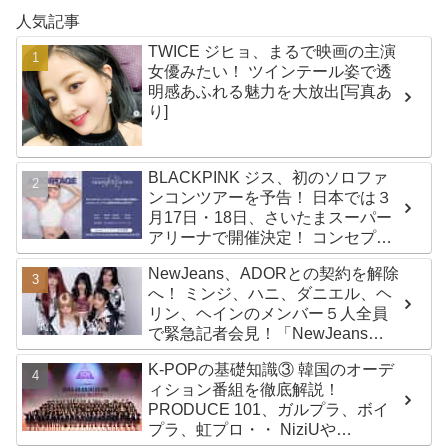
人気記事
TWICE ジヒョ、まるで映画の主演
女優みたい！ ツインテール姿で透
明感あふれる魅力を大放出[写真あ
り]
BLACKPINK ジス、初のソロファ
ンコンツアーを予告！ 日本では３
月17日・18日、さいたまスーパー
アリーナで開催決定！ コンセプト
は“愛のカケラ”！？ 14日には新ア
NewJeans、ADORとの契約を解除
ルバム『AMORTAGE』もリリース
へ！ ミンジ、ハニ、ダニエル、ヘ
リン、ヘインのメンバー５人全員
で緊急記者会見！「NewJeans
never dies!」と微笑みの宣言！
K-POPの基礎知識③ 韓国のオーデ
ADOR側、2029年まで契約有効と
ィション番組を徹底解説！
主張
PRODUCE 101、ガルプラ、ボイ
プラ、虹プロ・・ NiziUや