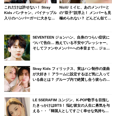
これだけは許せない！ Stray
NiziU ミイヒ、あのメンバーと
Kids バンチャン、パイナップル
の“双子”説浮上！ メンバーも見
入りのハンバーガーに大きなた
極められない？ どんどん似てい
め息・・ 席を離れてわざわざフ
く２人のビジュアルにびっくり
ィリックスに報告する姿にファ
ン爆笑
SEVENTEEN ジョンハン、自身のつらい症状に
ついて告白… 抱えている不安やプレッシャー、
そしてファンやメンバーへの本音まで… ジョン
ハンが語った素直な思いにファン涙
Stray Kids フィリックス、実はハン制作の楽曲
が大好き！ アラームに設定するほど気に入って
いる曲とは？ グループ内で絶賛し合う彼らの仲
の良さにほっこり
LE SSERAFIM ユンジン、K-POP歌手を目指し
たきっかけはBTS！ 悩む彼女の人生に勇気を与
える・・「韓国人としてすごく幸せな気持ちに