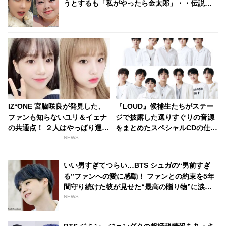
うとするも「私がやったら金太郎」・・伝説ボ
ブはウィンターのかわいさだからこそ成立して
いたことを渡辺直美が写真で証明
IZ*ONE 宮脇咲良が発見した、
『LOUD』候補生たちがステー
ファンも知らないユリ＆イェナ
ジで披露した選りすぐりの音源
の共通点！ ２人はやっぱり運命
をまとめたスペシャルCDの仕
の糸で結ばれている・・！？
様・形態が発表！ 豪華特典を準
NEWS
備・・ 12月15日（水）にリリ
ースへ
いい男すぎてつらい…BTS シュガの“男前すぎ
る”ファンへの愛に感動！ ファンとの約束を5年
間守り続けた彼が見せた“最高の贈り物”に涙…
シュガの”沼”に落ちていく人が続出
NEWS