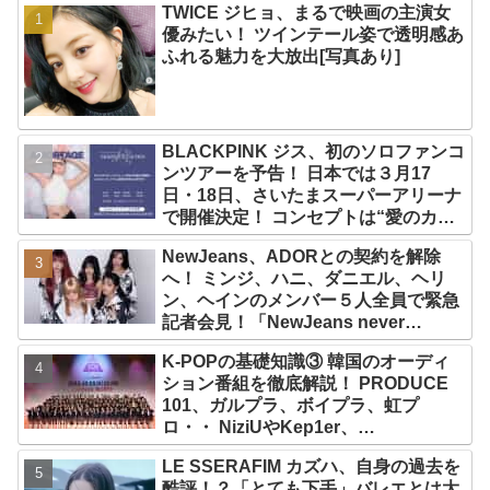
TWICE ジヒョ、まるで映画の主演女
優みたい！ ツインテール姿で透明感あ
ふれる魅力を大放出[写真あり]
BLACKPINK ジス、初のソロファンコ
ンツアーを予告！ 日本では３月17
日・18日、さいたまスーパーアリーナ
で開催決定！ コンセプトは“愛のカケ
ラ”！？ 14日には新アルバム
NewJeans、ADORとの契約を解除
『AMORTAGE』もリリース
へ！ ミンジ、ハニ、ダニエル、ヘリ
ン、ヘインのメンバー５人全員で緊急
記者会見！「NewJeans never
dies!」と微笑みの宣言！ ADOR側、
K-POPの基礎知識③ 韓国のオーディ
2029年まで契約有効と主張
ション番組を徹底解説！ PRODUCE
101、ガルプラ、ボイプラ、虹プ
ロ・・ NiziUやKep1er、
ZEROBASEONEら人気グループが
LE SSERAFIM カズハ、自身の過去を
続々と誕生！ JO1やINI、ME:Iを生ん
酷評！？「とても下手」バレエとは大