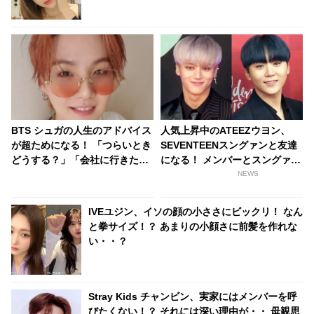
なった」感動的なエピソードを明かす
BTS シュガの人生のアドバイス
人気上昇中のATEEZウヨン、
が超ためになる！ 「つらいとき
SEVENTEENスングァンと友達
どうする？」「会社に行きたく
になる！ メンバーとスングァン
ないときは？」・・ 現実的かつ
どっちを取る？ 新人ながら豪華
NEWS
説得力マックスの言葉たちが心
な人脈が話題に
に刺さる
IVEユジン、イソの顔の小ささにビックリ！ なん
と拳サイズ！？ あまりの小顔さに前髪を作れな
い・・？
Stray Kids チャンビン、実家にはメンバーを呼
びたくない！？ それには深い理由が・・ 母親思