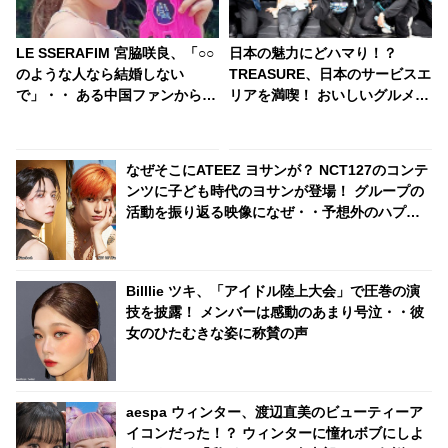
LE SSERAFIM 宮脇咲良、「○○
日本の魅力にどハマり！？
のような人なら結婚しない
TREASURE、日本のサービスエ
で」・・ ある中国ファンからの
リアを満喫！ おいしいグルメを
高価なプレゼントに添えられた
楽しむ彼らの姿にほっこり
メッセージがおもしろすぎる
なぜそこにATEEZ ヨサンが？ NCT127のコンテ
ンツに子ども時代のヨサンが登場！ グループの
活動を振り返る映像になぜ・・予想外のハプニ
ングにファン大爆笑
Billlie ツキ、「アイドル陸上大会」で圧巻の演
技を披露！ メンバーは感動のあまり号泣・・彼
女のひたむきな姿に称賛の声
aespa ウィンター、渡辺直美のビューティーア
イコンだった！？ ウィンターに憧れボブにしよ