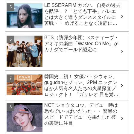
Kep1er、ZEROBASEONEら人気
LE SSERAFIM カズハ、自身の過去
グループが続々と誕生！ JO1や
を酷評！？「とても下手」バレエ
INI、ME:Iを生んだ日プまで一挙紹
とは大きく違うダンススタイルに
介
苦戦・・ めげることなく冷静に努
力を重ねる姿に称賛の声続々
BTS（防弾少年団）×スティーヴ・
アオキの楽曲「Wasted On Me」が
カナダでゴールド認定に
韓国史上初！ 女優ハ・ジウォン、
gugudanセジョン、2PM ニックン
ほか人気有名人たちの火星探査プ
ロジェクト！ 「ガリレオ 目を覚ま
す宇宙」10月10日（水）日本初放
NCT ショウタロウ、デビュー時は
送決定
恐怖でいっぱいだった・・ 驚異の
スピードでデビューを果たした彼
の裏話に注目