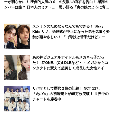
ーが明らかに！ 圧倒的人気のメ
の父親”の存在を告白！ 感謝の
ンバーは誰？ 日本人のミナ・サ
思い語る「実の娘のように育て
ナ・モモの評価は・・
てくれて…」「幸せな人生を送
ってきた」センシティブな話題
にも臆せず堂々とした姿を見せ
スンミンのためならなんでもできる！ Stray
る彼女に称賛の声
Kids リノ、始球式が中止になった弟を気遣う姿
勢が超やさしい！ 「（球技は苦手だけど）一緒
にキャッチボールしてあげる」
あの神ビジュアルアイドルもメガネっ子だっ
た！ IZ*ONE、(G)I-DLEなど・・ メガネからコ
ンタクトに変えて超美しく成長した女性アイド
ルたち
リパケとして歴代２位の記録！ NCT 127、
「Ay-Yo」の初週売上が95万枚突破！ 世界中の
チャートを席巻中