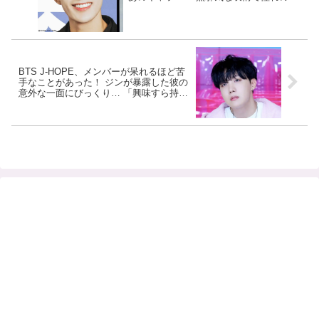
在について語る姿にくぎづけ ＆ まさかの
チョイスに爆笑
BTS J-HOPE、メンバーが呆れるほど苦
手なことがあった！ ジンが暴露した彼の
意外な一面にびっくり… 「興味すら持っ
てない」「教えるのも諦めた」 グループ
で最も○○ができない彼のエピソードに注
目