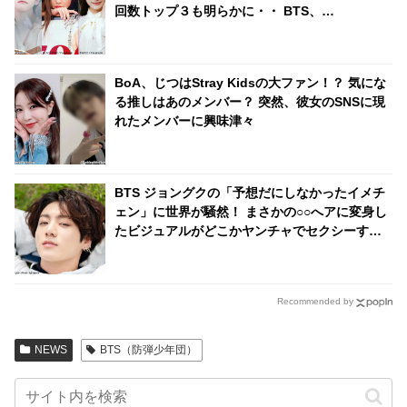
回数トップ３も明らかに・・ BTS、
BLACKPINK、TWICEをおさえて堂々の１位に
輝いたのは？
BoA、じつはStray Kidsの大ファン！？ 気にな
る推しはあのメンバー？ 突然、彼女のSNSに現
れたメンバーに興味津々
BTS ジョングクの「予想だにしなかったイメチ
ェン」に世界が騒然！ まさかの○○へアに変身し
たビジュアルがどこかヤンチャでセクシーすぎ
る… 落ち着いた黒髪からガラリと雰囲気を変え
た美貌に驚きを隠せない声殺到
Recommended by
NEWS
BTS（防弾少年団）