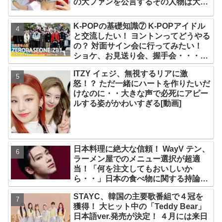
の大ファンを公言するその人物は大よ
ろこび！ まさに「成功したファン」だ
と話題沸騰
K-POPの基礎知識⑦ K-POPアイドル
と交流したい！ ヨントンってどうやる
の？ 対面サイン会に行ってみたい！
ショケ、お見送り会、握手会・・・リ
リースイベントあれこれを紹介
ITZY イェジ、無視するリアに激
怒！？ ただ一緒にハートを作りたいだ
けなのに・・大きな声で必死にアピー
ルする姿がかわいすぎる[動画]
日本料理に絶大な信頼！ WayV テン、
ラーメン屋でのメニュー選択が超適
当！「何を注文してもおいしいか
ら・・」日本の食べ物に関する持論を
明かす
STAYC、韓国の主要歌番組で４冠を
獲得！ 大ヒット中の「Teddy Bear」
日本語ver.発売が決定！ ４月には来日