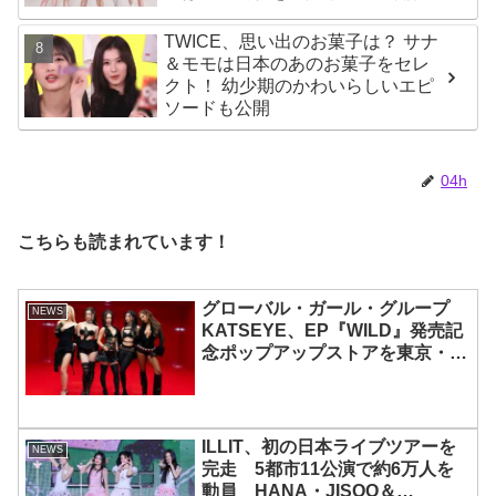
TWICE、思い出のお菓子は？ サナ
＆モモは日本のあのお菓子をセレ
クト！ 幼少期のかわいらしいエピ
ソードも公開
04h
こちらも読まれています！
グローバル・ガール・グループ
NEWS
KATSEYE、EP『WILD』発売記
念ポップアップストアを東京・原
宿で開催 限定グッズも登場
ILLIT、初の日本ライブツアーを
NEWS
完走 5都市11公演で約6万人を
動員 HANA・JISOO＆