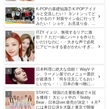
るその人物は大よろこび！ まさに
「成功したファン」だと話題沸騰
K-POPの基礎知識⑦ K-POPアイド
ルと交流したい！ ヨントンってど
うやるの？ 対面サイン会に行って
みたい！ ショケ、お見送り会、握
手会・・・リリースイベントあれ
ITZY イェジ、無視するリアに激
これを紹介
怒！？ ただ一緒にハートを作りた
いだけなのに・・大きな声で必死
にアピールする姿がかわいすぎる
[動画]
日本料理に絶大な信頼！ WayV テ
ン、ラーメン屋でのメニュー選択
が超適当！「何を注文してもおい
しいから・・」日本の食べ物に関
する持論を明かす
STAYC、韓国の主要歌番組で４冠
を獲得！ 大ヒット中の「Teddy
Bear」日本語ver.発売が決定！ ４月
には来日公演を大阪と東京で開催