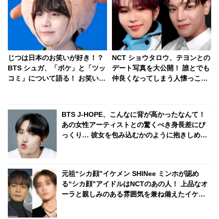
じつは日本のお笑いが好き！？
NCT ショウタロウ、テヨンとの
BTS シュガ、「ボケ」と「ツッ
デート写真を大公開！ 誰とでも
コミ」について語る！ お笑いの
仲良くなってしまう人懐っこい
流儀について熱弁・・ 意外すぎ
性格がかわいらしい
る一面に注目集中
BTS J-HOPE、こんなに背が高かったなんて！
あの女性アーティストとの驚くべき身長差にび
っくり… 彼女を包み込むかのように抱きしめる
姿に胸キュン
元祖“シカ顔”イケメン SHINee ミンホが認め
る“シカ顔”アイドルはNCTのあの人！ 上品なオ
ーラと親しみのある雰囲気を兼ね備えたイケメ
ンとは一体ダレ？