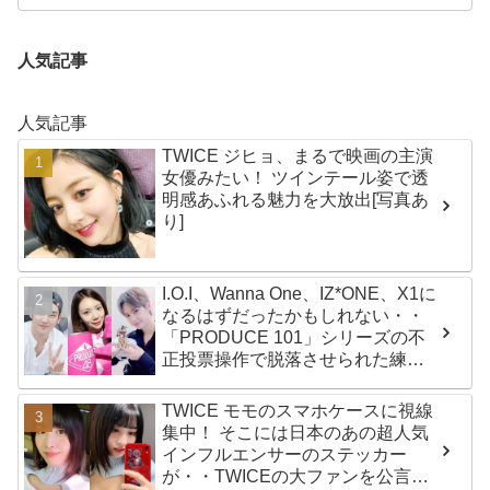
人気記事
人気記事
TWICE ジヒョ、まるで映画の主演
女優みたい！ ツインテール姿で透
明感あふれる魅力を大放出[写真あ
り]
I.O.I、Wanna One、IZ*ONE、X1に
なるはずだったかもしれない・・
「PRODUCE 101」シリーズの不
正投票操作で脱落させられた練習
生12人の氏名が公表
TWICE モモのスマホケースに視線
集中！ そこには日本のあの超人気
インフルエンサーのステッカー
が・・TWICEの大ファンを公言す