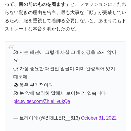
って、目の前のものを着ます」
と、ファッションにこだわ
らない驚きの理由を告白。最も大事な「顔」が完成してい
るため、服を重視して着飾る必要はないと、あまりにもド
ストレートな本音を明かしたのだ。
🐹 저는 패션에 그렇게 사실 크게 신경을 쓰지 않아
요
🐹 가장 중요한 패션인 얼굴이 이미 완성되어 있기
때문에
🐹 옷은 부가적이다
🐹 눈 앞에 솔직히 말해서 보이는 거 입습니다
pic.twitter.com/ZhleHvukQa
— 브리이에 (@BRILLER__613)
October 31, 2022