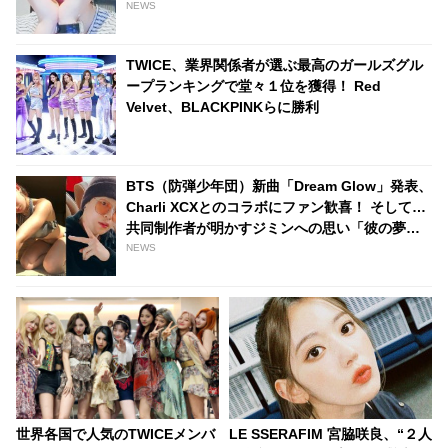
魅了した彼は、まさにみんなのヒーロー
NEWS
TWICE、業界関係者が選ぶ最高のガールズグル
ープランキングで堂々１位を獲得！ Red
Velvet、BLACKPINKらに勝利
BTS（防弾少年団）新曲「Dream Glow」発表、
Charli XCXとのコラボにファン歓喜！ そして…
共同制作者が明かすジミンへの思い「彼の夢、
そして彼の絶望から生まれた歌」
NEWS
世界各国で人気のTWICEメンバ
LE SSERAFIM 宮脇咲良、“２人