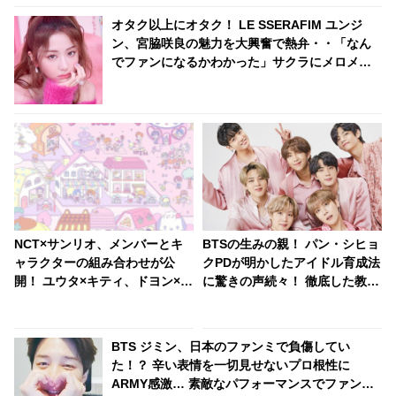
オタク以上にオタク！ LE SSERAFIM ユンジ
ン、宮脇咲良の魅力を大興奮で熱弁・・「なん
でファンになるかわかった」サクラにメロメロ
な姿がかわいすぎる
NCT×サンリオ、メンバーとキ
BTSの生みの親！ パン・シヒョ
ャラクターの組み合わせが公
クPDが明かしたアイドル育成法
開！ ユウタ×キティ、ドヨン×ク
に驚きの声続々！ 徹底した教育
ロミ・・ 見事にマッチしたキャ
とアーティストファーストの方
ラがかわいすぎる
針に拍手喝采
BTS ジミン、日本のファンミで負傷してい
た！？ 辛い表情を一切見せないプロ根性に
ARMY感激… 素敵なパフォーマンスでファンを