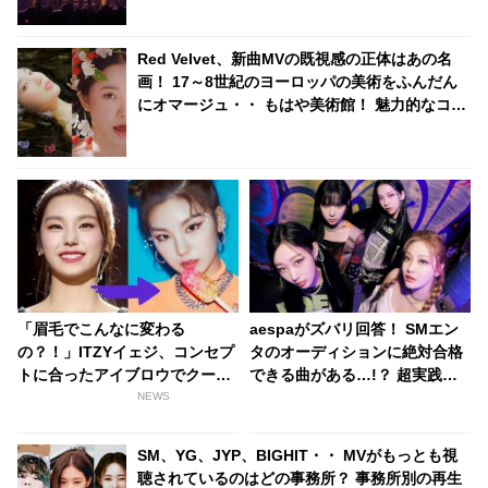
Red Velvet、新曲MVの既視感の正体はあの名
画！ 17～8世紀のヨーロッパの美術をふんだん
にオマージュ・・ もはや美術館！ 魅力的なコン
セプトのトリコになるファン続々
「眉毛でこんなに変わる
aespaがズバリ回答！ SMエン
の？！」ITZYイェジ、コンセプ
タのオーディションに絶対合格
トに合ったアイブロウでクール
できる曲がある…!？ 超実践的
な印象を大チェンジ！
なアドバイスの数々にファン感
NEWS
嘆
SM、YG、JYP、BIGHIT・・ MVがもっとも視
聴されているのはどの事務所？ 事務所別の再生