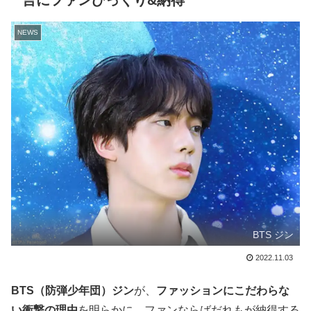
言にファンびっくり&納得
NEWS
BTS ジン
2022.11.03
BTS（防弾少年団）ジン
が、
ファッションにこだわらな
い衝撃の理由
を明らかに。ファンならばだれもが納得する