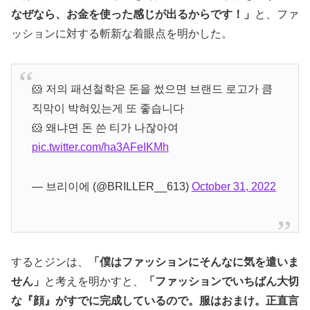
なぜなら、お金を使った感じが出るからです！」
と、ファ
ッションに対する斬新な着眼点を明かした。
🐹 저의 패션철학은 돈을 썼으면 브랜드 로고가 큼
직막이 박혀있는게 또 좋습니다
🐹 왜냐면 돈 쓴 티가 나잖아여
pic.twitter.com/ha3AFeIKMh
— 브리이에 (@BRILLER__613)
October 31, 2022
するとジンは、
「僕はファッションにそんなに気を遣いま
せん」
と考えを明かすと、
「ファッションでいちばん大切
な『顔』がすでに完成しているので。服はおまけ。正直言