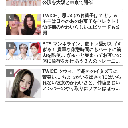
公演を大阪と東京で開催
TWICE、思い出のお菓子は？ サナ＆
モモは日本のあのお菓子をセレクト！
幼少期のかわいらしいエピソードも公
開
BTS マンネライン、筋トレ愛がスゴす
ぎる！ 貴重な休憩時間にもハードに筋
肉を酷使… ぎゅっと集まってお互いの
体に負荷をかけあう３人のトレーニン
グ風景がかわいすぎるとファンくぎづ
TWICE ツウィ、予想外のイタズラに
け
苦笑い… ちょっかいを出さずにはいら
れない彼女のかわいさと、仲睦まじい
メンバーのやり取りにファンはほっこ
り