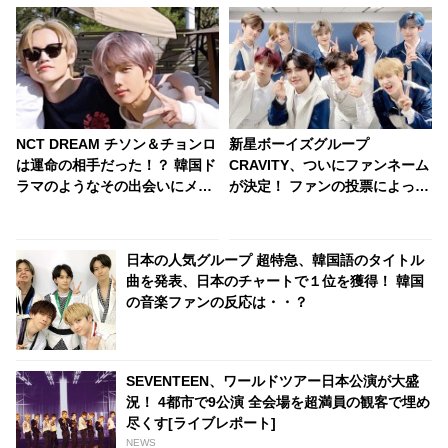
NCT DREAM チソン＆チョンロ
新星ボーイズグループ
は運命の相手だった！？ 韓国ド
CRAVITY、ついにファンネーム
ラマのようなその出会いにメン
が決定！ ファンの投票によって
バーもファンも感動！ 衝撃のそ
決まった名前は・・・[動画]
のエピソードとは？
日本の人気グループ 超特急、韓国語のタイトル
曲を発表、日本のチャートで１位を獲得！ 韓国
の音楽ファンの反応は・・？
SEVENTEEN、ワールドツアー日本公演が大盛
況！ 4都市で9公演 全会場を超満員の観客で埋め
尽くす[ライブレポート]
NEWS