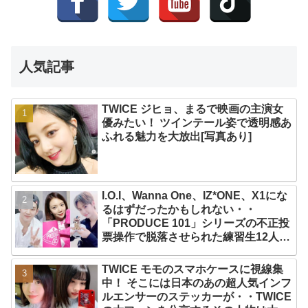
人気記事
TWICE ジヒョ、まるで映画の主演女
優みたい！ ツインテール姿で透明感あ
ふれる魅力を大放出[写真あり]
I.O.I、Wanna One、IZ*ONE、X1にな
るはずだったかもしれない・・
「PRODUCE 101」シリーズの不正投
票操作で脱落させられた練習生12人の
氏名が公表
TWICE モモのスマホケースに視線集
中！ そこには日本のあの超人気インフ
ルエンサーのステッカーが・・TWICE