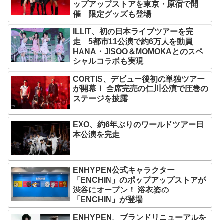
ップアップストアを東京・原宿で開
催 限定グッズも登場
ILLIT、初の日本ライブツアーを完
走 5都市11公演で約6万人を動員
HANA・JISOO＆MOMOKAとのスペ
シャルコラボも実現
CORTIS、デビュー後初の単独ツアー
が開幕！ 全席完売の仁川公演で圧巻の
ステージを披露
EXO、約6年ぶりのワールドツアー日
本公演を完走
ENHYPEN公式キャラクター
「ENCHIN」のポップアップストアが
渋谷にオープン！ 浴衣姿の
「ENCHIN」が登場
ENHYPEN、ブランドリニューアルを