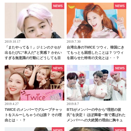
ズラを企んでいるのは一体だ
れ・・？
NEWS
NEWS
2019.10.17
2019.7.30
「またやってる！」ジミンのクセが
台湾出身のTWICE ツウィ、韓国にき
出るたびに“本人だ”と実感？ かわい
てもっとも困惑したことは？ ツウィ
すぎる無意識の行動にどうしても目
を困らせた特有の文化とは・・？
が行っちゃう・・
NEWS
NEWS
2019.4.27
2019.8.7
TWICE のメンバーでグループチャッ
BTSがメンバーの中から“理想の彼
トをスルーしちゃうのは誰？ その理
氏”を決定！ ほぼ満場一致で選ばれた
由とは・・？
メンバーへの大絶賛の理由に胸キュ
ン必至！ 7人の美男子が選ぶ最高の男
とは？「彼女にも優しくしてくれる
NEWS
NEWS