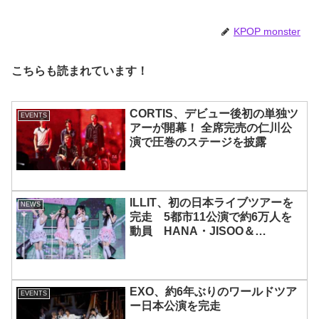
世代を代表する美女ソリュンをは
じめ、全員ビジュアルメンバーと
いわれるその魅力をチェック
KPOP monster
こちらも読まれています！
CORTIS、デビュー後初の単独ツ
EVENTS
アーが開幕！ 全席完売の仁川公
演で圧巻のステージを披露
ILLIT、初の日本ライブツアーを
NEWS
完走 5都市11公演で約6万人を
動員 HANA・JISOO＆
MOMOKAとのスペシャルコラボ
も実現
EXO、約6年ぶりのワールドツア
EVENTS
ー日本公演を完走