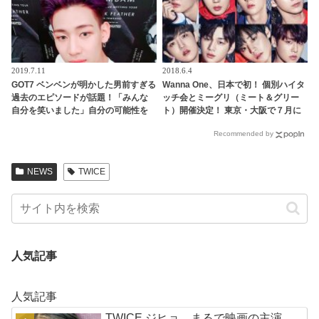
2019.7.11
2018.6.4
GOT7 ベンベンが明かした男前すぎる
Wanna One、日本で初！ 個別ハイタ
過去のエピソードが話題！「みんな
ッチ会とミーグリ（ミート＆グリー
自分を笑いました」自分の可能性を
ト）開催決定！ 東京・大阪で７月に
信じ続けた彼が勝ち取った、信じら
開催へ
Recommended by
れない栄光とは
NEWS
TWICE
人気記事
人気記事
TWICE ジヒョ、まるで映画の主演