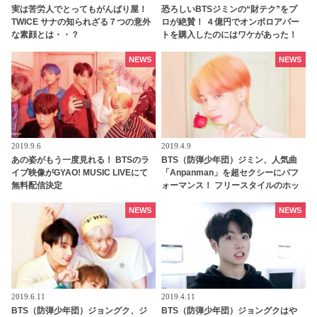
実は苦労人でとってもがんばり屋！
恐ろしいBTSジミンの“財テク”をプ
TWICE サナの知られざる７つの意外
ロが絶賛！ ４億円でオンボロアパー
な素顔とは・・？
トを購入したのにはワケがあった！
未来は『韓国一のセレブタウン』の
地主になるってホント？
NEWS
NEWS
2019.9.6
2019.4.9
あの姿がもう一度見れる！ BTSのラ
BTS（防弾少年団）ジミン、人気曲
イブ映像がGYAO! MUSIC LIVEにて
「Anpanman」を超セクシーにパフ
無料配信決定
ォーマンス！ フリースタイルのホッ
トなダンスにファン悶絶
NEWS
NEWS
2019.6.11
2019.4.11
BTS（防弾少年団）ジョングク、ジ
BTS（防弾少年団）ジョングクはや