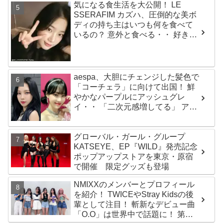
気になる食生活を大公開！ LE
ジ…嬉しくて光栄」
SSERAFIM カズハ、圧倒的な美ボ
ディの持ち主はいつも何を食べて
いるの？ 意外と食べる・・ 好きな
ものを食べつつ健康を維持する方
法とは？
aespa、大胆にチェンジした髪色で
「コーチェラ」に向けて出国！ 鮮
やかなパープルにアッシュグレ
イ・・ 「二次元感増してる」 アバ
ターと完全一致のその姿に悶絶
グローバル・ガール・グループ
KATSEYE、EP『WILD』発売記念
ポップアップストアを東京・原宿
で開催 限定グッズも登場
NMIXXのメンバーとプロフィール
を紹介！ TWICEやStray Kidsの後
輩として注目！ 斬新なデビュー曲
「O.O」は世界中で話題に！ 第４