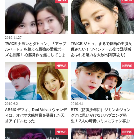
と思う」
2019.11.27
TWICE ナヨンとダヒョン、「アップ
TWICE ジヒョ、まるで映画の主演女
ルハート」を超える最強の愛嬌ポー
優みたい！ ツインテール姿で透明感
ズを披露！ 心臓発作を起こしてしま
あふれる魅力を大放出[写真あり]
いそうなキュートさに、メロメロに
なるファンが続出[動画あり]
NEWS
NEWS
2019.6.2
2019.4.1
AB6IX デフィ、Red Velvet ウェンデ
BTS（防弾少年団）ジミン＆ジョン
ィは、オバマ大統領賞を受賞した天
グクに思いがけないハプニング発
才アイドルだった
生！ 2人の可愛いミスにファン喜ぶ
NEWS
NEWS