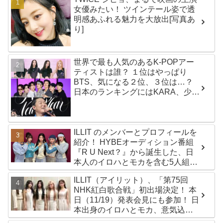
女優みたい！ ツインテール姿で透
明感あふれる魅力を大放出[写真あ
り]
世界で最も人気のあるK-POPアー
ティストは誰？ １位はやっぱり
BTS、気になる２位、３位は…？
日本のランキングにはKARA、少女
時代もランクイン！ 各国の個性あ
ふれるデータに注目殺到
ILLIT のメンバーとプロフィールを
紹介！ HYBEオーディション番組
『R U Next？』から誕生した、日
本人のイロハとモカを含む5人組ガ
ールズグループ！ デビュー曲
ILLIT（アイリット）、「第75回
「Magnetic」がいきなりの大ヒッ
NHK紅白歌合戦」初出場決定！ 本
ト
日（11/19）発表会見にも参加！ 日
本出身のイロハとモカ、意気込み
を語る「ずっと夢見てたステー