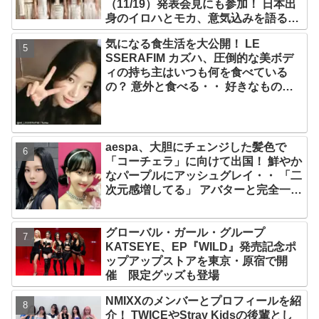
（11/19）発表会見にも参加！ 日本出
身のイロハとモカ、意気込みを語る
「ずっと夢見てたステージ…嬉しくて
気になる食生活を大公開！ LE
光栄」
SSERAFIM カズハ、圧倒的な美ボデ
ィの持ち主はいつも何を食べている
の？ 意外と食べる・・ 好きなものを
食べつつ健康を維持する方法とは？
aespa、大胆にチェンジした髪色で
「コーチェラ」に向けて出国！ 鮮やか
なパープルにアッシュグレイ・・ 「二
次元感増してる」 アバターと完全一致
のその姿に悶絶
グローバル・ガール・グループ
KATSEYE、EP『WILD』発売記念ポ
ップアップストアを東京・原宿で開
催 限定グッズも登場
NMIXXのメンバーとプロフィールを紹
介！ TWICEやStray Kidsの後輩とし