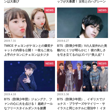
ンは大喜び
ッフが大暴露！ 女性とのハグシーン
をわざと失敗してやり直していたと
バラされるメンバーも！ 爆弾発言の
NEWS
NEWS
オンパレードに爆笑
2019.7.31
2019.6.27
TWICE チェヨンがナヨンとの爆笑チ
BTS（防弾少年団）Vの人並外れた美
ャットの内容を公開！ 一枚も二枚も
貌のヒミツが明らかに！ 彼の美しさ
上手のナヨンにチェヨンはタジタ
を引き立てるのはズバリ“美人点”！
ジ・・！？
そのすべてを兼ね備えていることが
判明
NEWS
NEWS
2019.4.10
2019.5.30
BTS（防弾少年団）ジョングク、フ
BTS（防弾少年団）、イギリスでジ
ァンの心に火を点ける！ 超絶クール
ョナス・ブラザーズやマイリー・サ
なフリースタイルダンスを披露
イラスと同じホテルに宿泊中！ イタ