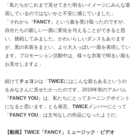
「私たちがこれまで見せてきた明るいイメージにみんな退
屈しているのではないかと不安に感じていました」
「それから『
FANCY
』という曲を受け取ったのですが、
自分たちの新しい一面に変化を与えることができると思
い、挑戦してみました。かわいらしいダンスもあります
が、黒の衣装をまとい、より大人っぽい一面を表現してい
ます。プロモーション活動中は、様々な衣装で明るい面も
お見せしますよ」
続けて
チェヨン
は「
TWICE
にはこんな面もあるというの
をみなさんに見せたかったのです。2019年初のアルバム
『
FANCY YOU
』は、私たちにとってターニングポイント
になると思います」とも発言。
TWICE
メンバーにとって
「
FANCY YOU
」は文句なしの作品になったようだ。
【動画】TWICE「FANCY」ミュージック・ビデオ