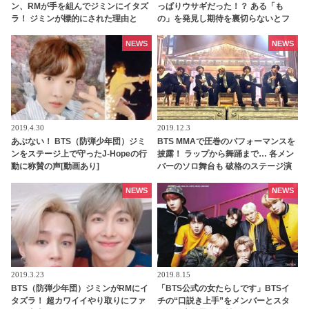
ン、RMが手を組んでジミンにイタズ
っぱりウサギだった！？ ある「も
ラ！ ジミンが標的にされた理由と
の」を発見し期待を裏切らないとフ
は・・
ァン喜ぶ
NEWS
NEWS
2019.4.30
2019.12.3
あぶない！ BTS（防弾少年団）ジミ
BTS MMAで圧巻のパフォーマンスを
ンをステージ上で守ったJ-Hopeの行
披露！ ラップから舞踊まで… 各メン
動に称賛の声[動画あり]
バーのソロ舞台も 破格のステージ演
出も要チェック
NEWS
NEWS
2019.3.23
2019.8.15
BTS（防弾少年団）ジミンがRMにイ
「BTS公式の女たらしです」BTSイ
タズラ！ 超カワイイやり取りにファ
チの“口説き上手”をメンバーとスタ