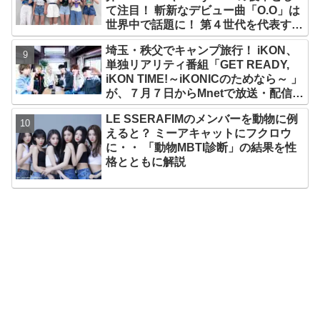
て注目！ 斬新なデビュー曲「O.O」は
世界中で話題に！ 第４世代を代表する
美女ソリュンをはじめ、全員ビジュア
埼玉・秩父でキャンプ旅行！ iKON、
ルメンバーといわれるその魅力をチェ
単独リアリティ番組「GET READY,
ック
iKON TIME!～iKONICのためなら～ 」
が、７月７日からMnetで放送・配信ス
タート
LE SSERAFIMのメンバーを動物に例
えると？ ミーアキャットにフクロウ
に・・ 「動物MBTI診断」の結果を性
格とともに解説