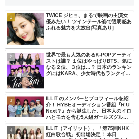
TWICE ジヒョ、まるで映画の主演女
優みたい！ ツインテール姿で透明感あ
ふれる魅力を大放出[写真あり]
世界で最も人気のあるK-POPアーティ
ストは誰？ １位はやっぱりBTS、気に
なる２位、３位は…？ 日本のランキン
グにはKARA、少女時代もランクイ
ン！ 各国の個性あふれるデータに注目
殺到
ILLIT のメンバーとプロフィールを紹
介！ HYBEオーディション番組『R U
Next？』から誕生した、日本人のイロ
ハとモカを含む5人組ガールズグルー
プ！ デビュー曲「Magnetic」がいき
ILLIT（アイリット）、「第75回NHK
なりの大ヒット
紅白歌合戦」初出場決定！ 本日