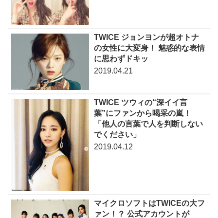
TWICE ジョンヨンが超オトナ
の女性に大変身！ 魅惑的な表情
に思わずドキッ
2019.04.21
TWICE ツウィの“深イイ言
葉”にファンから喝采の嵐！
「他人の言葉で人を判断しない
でください」
2019.04.12
マイクロソフトはTWICEの大フ
ァン！？ 公式アカウントが