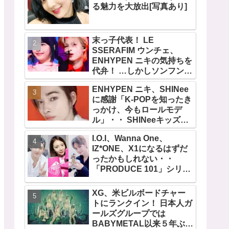
る魅力を大放出[写真あり]
末っ子代表！ LE
SSERAFIM ウンチェ、
ENHYPEN ニキの気持ちを
代弁！ …しかしソンフンは
全否定「うちの末っ子は違
ENHYPEN ニキ、SHINee
います」・・ かわいすぎる
に感謝「K-POPを知ったき
２人の会話に爆笑
っかけ、今もロールモデ
ル」・・ SHINeeキッズと
しての経験を経て６年ぶり
I.O.I、Wanna One、
に東京ドームに帰還した感
IZ*ONE、X1になるはずだ
想は？
ったかもしれない・・
「PRODUCE 101」シリー
ズの不正投票操作で脱落さ
せられた練習生12人の氏名
XG、米ビルボードチャー
が公表
トにランクイン！ 日本人ガ
ールズグループでは
BABYMETAL以来５年ぶり