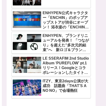
ENHYPEN公式キャラクタ
ー「ENCHIN」のポップア
ップストアが渋谷にオープ
ン！ 浴衣姿の「ENCHIN」
が登場
ENHYPEN、ブランドリニ
ューアルを発表！ 「つなが
り」を超えた“多次元的結
束”へ 新ロゴ＆ブランド
フィルム公開
LE SSERAFIM 2nd Studio
Album ‘PUREFLOW’ pt.1
リリース！Googleとコラ
ボレーションしたタイトル
曲「BOOMPALA」MVも公
ITZY、東京2days公演が大
開
成功 話題曲「THAT’S A
NO NO」で会場熱狂