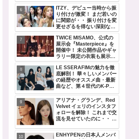
の快挙！ XGのグローバル
ITZY、デビュー当時から振
人気が止まらない…「コー
り付けが激変！ まだ若いの
チェラ2025」にも日本人唯
に関節が・・ 振り付けを変
一の出演
更せざるを得ない深刻な問
題とは
TWICE MISAMO、公式の
展示会『Masterpiece』を
開催中！ 未公開作品やギャ
ラリー限定の衣装も展示！
まさに最高傑作な世界に
LE SSERAFIMの魅力を徹
底解剖！ 華々しいメンバー
の経歴やオススメ曲・最新
曲など、第４世代のK-POP
ガールズグループをリード
する彼女たちのスゴさと
アリアナ・グランデ、Red
は？
Velvet イェリのインスタフ
ォローを解除！ これまで交
流を見せていたのに・・ 一
体なぜ！？ ファンがその理
由を推測
ENHYPENの日本人メンバ