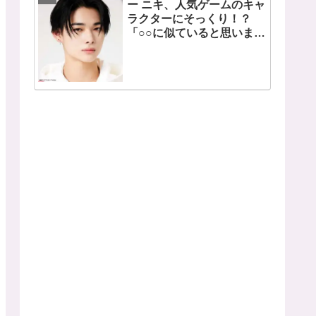
ー ニキ、人気ゲームのキャ
ラクターにそっくり！？
「○○に似ていると思いま
す」と正直な本音を自ら告
白・・ あまりにもそっくり
な見た目にファン大爆笑
「客観的な視点で自分を見
てるねｗｗ」