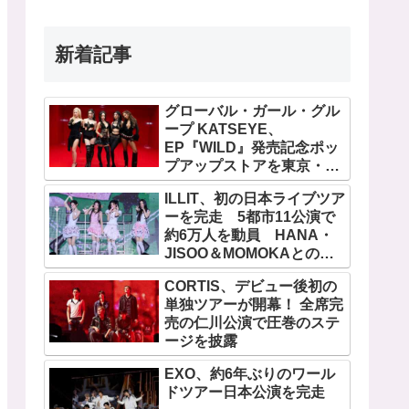
新着記事
グローバル・ガール・グル
ープ KATSEYE、
EP『WILD』発売記念ポッ
プアップストアを東京・原
宿で開催 限定グッズも登
ILLIT、初の日本ライブツア
場
ーを完走 5都市11公演で
約6万人を動員 HANA・
JISOO＆MOMOKAとのス
ペシャルコラボも実現
CORTIS、デビュー後初の
単独ツアーが開幕！ 全席完
売の仁川公演で圧巻のステ
ージを披露
EXO、約6年ぶりのワール
ドツアー日本公演を完走