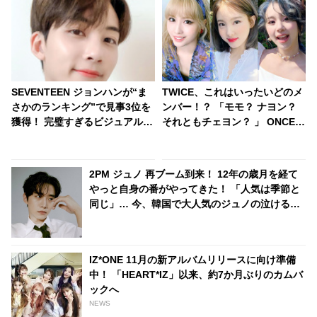
SEVENTEEN ジョンハンが“ま
TWICE、これはいったいどのメ
さかのランキング”で見事3位を
ンバー！？ 「モモ？ ナヨン？
獲得！ 完璧すぎるビジュアルか
それともチェヨン？ 」 ONCE大
らは想像もつかない”衝撃的なギ
困惑！ メンバー同士のそっくり
ャップ”が明らかに… 見る人を
すぎビジュアルが話題に
唖然とさせたジョンハンの意外
2PM ジュノ 再ブーム到来！ 12年の歳月を経て
な一面にファン大爆笑
やっと自身の番がやってきた！ 「人気は季節と
同じ」… 今、韓国で大人気のジュノの泣ける過
去とは？
IZ*ONE 11月の新アルバムリリースに向け準備
中！ 「HEART*IZ」以来、約7か月ぶりのカムバ
ックへ
NEWS