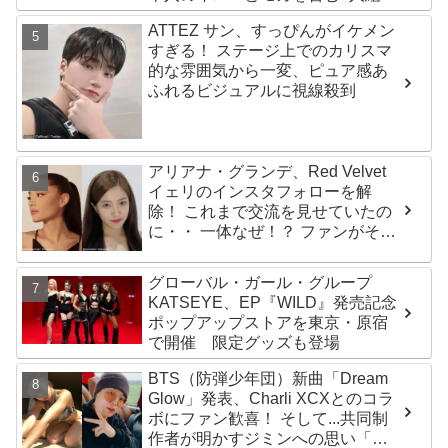
ールズグループ！ デビュー曲
ATTEZ サン、すっぴんがイケメン
「Magnetic」がいきなりの大ヒッ
すぎる！ ステージ上でのカリスマ
ト
的な雰囲気から一変、ピュア感あ
ふれるビジュアルに視線殺到
アリアナ・グランデ、Red Velvet
イェリのインスタフォローを解
除！ これまで交流を見せていたの
に・・ 一体なぜ！？ ファンがその
理由を推測
グローバル・ガール・グループ
KATSEYE、EP『WILD』発売記念
ポップアップストアを東京・原宿
で開催 限定グッズも登場
BTS（防弾少年団）新曲「Dream
Glow」発表、Charli XCXとのコラ
ボにファン歓喜！ そして...共同制
作者が明かすジミンへの思い「彼