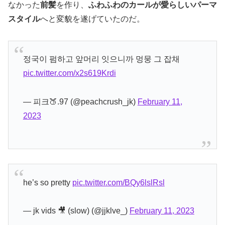
なかった
前髪
を作り、
ふわふわのカールが愛らしいパーマ
スタイル
へと変貌を遂げていたのだ。
정국이 펌하고 앞머리 잇으니까 멍뭉 그 잡채
pic.twitter.com/x2s619Krdi
— 피크🍑.97 (@peachcrush_jk)
February 11,
2023
he’s so pretty
pic.twitter.com/BQy6lslRsl
— jk vids 🎥 (slow) (@jjklve_)
February 11, 2023