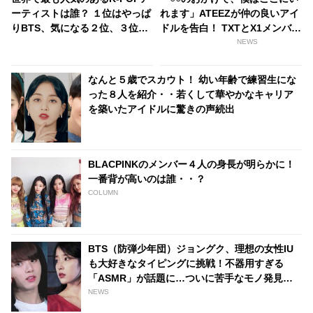
ーティストは誰？ １位はやっぱ
れます」ATEEZが仲の良いアイ
りBTS、気になる２位、３位
ドルを告白！ TXTとX1メンバー
は…？ 日本のランキングには
との意外な親交にビックリ
NEWS
KARA、少女時代もランクイ
ン！ 各国の個性あふれるデータ
なんと５歳でスカウト！ 幼い年齢で練習生にな
に注目殺到
った８人を紹介・・若くして華やかなキャリア
を築いたアイドルに驚きの声続出
BLACPINKのメンバー４人の身長が明らかに！
一番背が高いのは誰・・？
COLUMN
BTS（防弾少年団）ジョングク、理想の女性IU
も大好きなタイピングに挑戦！不器用すぎる
「ASMR」が話題に…ついに苦手なモノ発見？
[動画あり]
NEWS