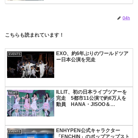
の夢、そして彼の絶望から生まれ
た歌」
04h
こちらも読まれています！
EXO、約6年ぶりのワールドツア
EVENTS
ー日本公演を完走
ILLIT、初の日本ライブツアーを
NEWS
完走 5都市11公演で約6万人を
動員 HANA・JISOO＆
MOMOKAとのスペシャルコラボ
も実現
ENHYPEN公式キャラクター
EVENTS
「ENCHIN」のポップアップスト