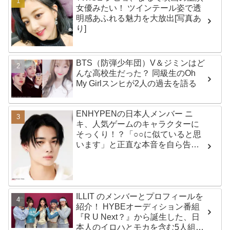
女優みたい！ ツインテール姿で透
明感あふれる魅力を大放出[写真あ
り]
BTS（防弾少年団）V＆ジミンはど
んな高校生だった？ 同級生のOh
My Girlスンヒが2人の過去を語る
ENHYPENの日本人メンバー ニ
キ、人気ゲームのキャラクターに
そっくり！？「○○に似ていると思
います」と正直な本音を自ら告
白・・ あまりにもそっくりな見た
目にファン大爆笑「客観的な視点
で自分を見てるねｗｗ」
ILLIT のメンバーとプロフィールを
紹介！ HYBEオーディション番組
『R U Next？』から誕生した、日
本人のイロハとモカを含む5人組ガ