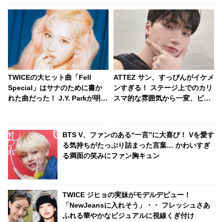
TWICEの大ヒット曲「Fell
ATTEZ サン、すっぴんがイケメ
Special」はサナのために書か
ンすぎる！ ステージ上でのカリ
れた曲だった！ J.Y. Parkが明か
スマ的な雰囲気から一変、ピュ
す・・「サナを支えるメンバー
ア感あふれるビジュアルに視線
の姿に胸が熱くなった」彼女た
殺到
ちの友情に敬意を表す
BTS V、ファンのある“一言”に大喜び！ Vを愛す
る気持ちがたっぷり詰まった言葉… かわいすぎ
る満面の笑みにファン胸キュン
TWICE ジヒョの実妹がモデルデビュー！
「NewJeansに入れそう」・・ フレッシュさあ
ふれる華やかなビジュアルに視線くぎ付け