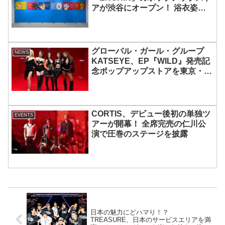
アが渋谷にオープン！ 浴衣姿の
「ENCHIN」が登場
グローバル・ガール・グループ
NEWS
KATSEYE、EP『WILD』発売記
念ポップアップストアを東京・原
宿で開催 限定グッズも登場
CORTIS、デビュー後初の単独ツ
EVENTS
アーが開幕！ 全席完売の仁川公
演で圧巻のステージを披露
日本の魅力にどハマり！？
TREASURE、日本のサービスエリアを満