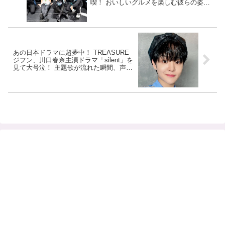
喫！ おいしいグルメを楽しむ彼らの姿に
ほっこり
あの日本ドラマに超夢中！ TREASURE
ジフン、川口春奈主演ドラマ「silent」を
見て大号泣！ 主題歌が流れた瞬間、声を
上げて大泣き・・ あまりのショックに
「２話見られないかも」