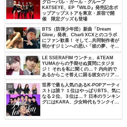
グローバル・ガール・グループ
KATSEYE、EP『WILD』発売記念ポ
ップアップストアを東京・原宿で開
催 限定グッズも登場
BTS（防弾少年団）新曲「Dream
Glow」発表、Charli XCXとのコラボ
にファン歓喜！ そして...共同制作者が
明かすジミンへの思い「彼の夢、そし
て彼の絶望から生まれた歌」
LE SSERAFIM ウンチェ、&TEAM
YUMAからの予期せぬ質問にタジタ
ジ！ それを私に聞くの…？ 内向的で
あるからこそ答えに困る彼女のリアク
ションがかわいすぎる
世界で最も人気のあるK-POPアーティ
ストは誰？ １位はやっぱりBTS、気に
なる２位、３位は…？ 日本のランキン
グにはKARA、少女時代もランクイ
ン！ 各国の個性あふれるデータに注目
殺到