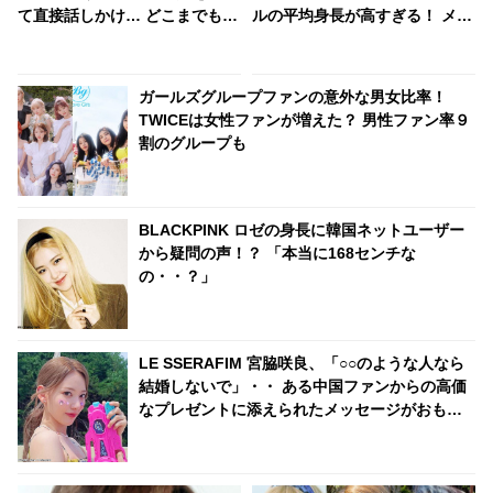
て直接話しかけ… どこまでも真
ルの平均身長が高すぎる！ メン
面目でカッコいい一面をキャッ
バーの半数が170センチ超えの
チ
グループも！ 高身長化を実感す
る結果にビックリ
ガールズグループファンの意外な男女比率！
TWICEは女性ファンが増えた？ 男性ファン率９
割のグループも
BLACKPINK ロゼの身長に韓国ネットユーザー
から疑問の声！？ 「本当に168センチな
の・・？」
LE SSERAFIM 宮脇咲良、「○○のような人なら
結婚しないで」・・ ある中国ファンからの高価
なプレゼントに添えられたメッセージがおもし
ろすぎる