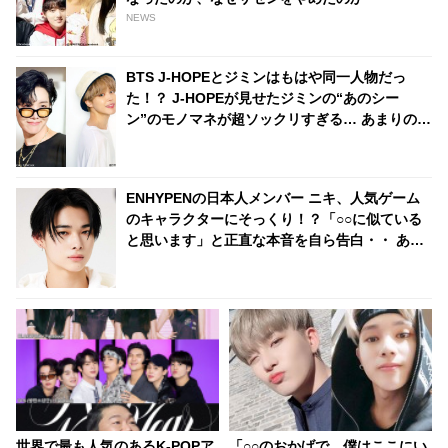
NEWS
BTS J-HOPEとジミンはもはや同一人物だっ
た！？ J-HOPEが見せたジミンの“あのシー
ン”のモノマネが超ソックリすぎる… あまりの再
現度にファンから驚きの声殺到
ENHYPENの日本人メンバー ニキ、人気ゲーム
のキャラクターにそっくり！？「○○に似ている
と思います」と正直な本音を自ら告白・・ あま
りにもそっくりな見た目にファン大爆笑「客観
的な視点で自分を見てるねｗｗ」
世界で最も人気のあるK-POPア
「○○のおかげで、僕はここにい