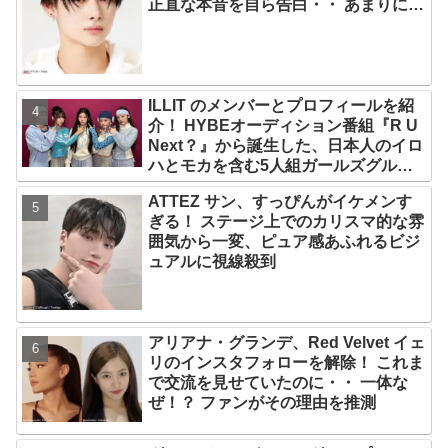
正直な本音を自ら告白・・ あまりにも
そっくりな見た目にファン大爆笑「客
観的な視点で自分を見てるねｗｗ」
ILLIT のメンバーとプロフィールを紹
介！ HYBEオーディション番組『R U
Next？』から誕生した、日本人のイロ
ハとモカを含む5人組ガールズグルー
プ！ デビュー曲「Magnetic」がいき
ATTEZ サン、すっぴんがイケメンす
なりの大ヒット
ぎる！ ステージ上でのカリスマ的な雰
囲気から一変、ピュア感あふれるビジ
ュアルに視線殺到
アリアナ・グランデ、Red Velvet イェ
リのインスタフォローを解除！ これま
で交流を見せていたのに・・ 一体な
ぜ！？ ファンがその理由を推測