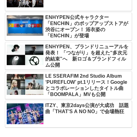
ENHYPEN公式キャラクター
「ENCHIN」のポップアップストアが
渋谷にオープン！ 浴衣姿の
「ENCHIN」が登場
ENHYPEN、ブランドリニューアルを
発表！ 「つながり」を超えた“多次元
的結束”へ 新ロゴ＆ブランドフィル
ム公開
LE SSERAFIM 2nd Studio Album
‘PUREFLOW’ pt.1リリース！Google
とコラボレーションしたタイトル曲
「BOOMPALA」MVも公開
ITZY、東京2days公演が大成功 話題
曲「THAT’S A NO NO」で会場熱狂