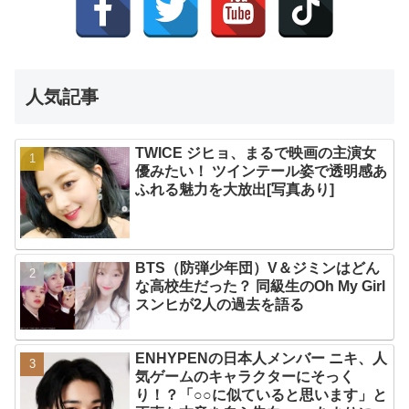
人気記事
TWICE ジヒョ、まるで映画の主演女
優みたい！ ツインテール姿で透明感あ
ふれる魅力を大放出[写真あり]
BTS（防弾少年団）V＆ジミンはどん
な高校生だった？ 同級生のOh My Girl
スンヒが2人の過去を語る
ENHYPENの日本人メンバー ニキ、人
気ゲームのキャラクターにそっく
り！？「○○に似ていると思います」と