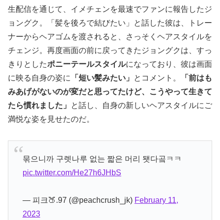
生配信を通じて、イメチェンを最速でファンに報告したジ
ョングク。「髪を後ろで結びたい」と話した彼は、トレー
ナーからヘアゴムを渡されると、さっそくヘアスタイルを
チェンジ。再度画面の前に戻ってきたジョングクは、すっ
きりとした
ポニーテールスタイル
になっており、彼は画面
に映る自身の姿に
「短い髪みたい」
とコメント。
「前はも
みあげがないのが変だと思ってたけど、こうやって生きて
たら慣れました」
と話し、自身の新しいヘアスタイルにご
満悦な姿を見せたのだ。
묶으니까 구렛나루 없는 짧은 머리 됏다곸ㅋㅋ
pic.twitter.com/He27h6JHbS
— 피크🍑.97 (@peachcrush_jk)
February 11,
2023