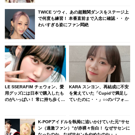
TWICE ツウィ、あの超難関ダンスをステージ上
で何度も練習！ 本番直前まで入念に確認・・ か
わいすぎる姿にファン悶絶
LE SSERAFIM チェウォン、愛
KARA スンヨン、再結成に不安
用グッズには日本で購入したも
を覚えていた「Cupidで満足し
のがいっぱい！ 常に持ち歩くほ
ていたのに・・」○○のパフォー
どお気に入りなそのグッズと
マンスが心配で仕方なかった！
は・・ バッグから次々と出てく
アイドルとしてのプライドが感
る日本のアイテムにびっくり
じられる発言はさすがの一言
K-POPアイドルを執拗に追いかけていた元“サセ
「バッグの中身がほぼ日本の物
ン（過激ファン）”が赤裸々告白！ なぜサセンに
だ」
なったのか、なぜサセンをやめたのか・・