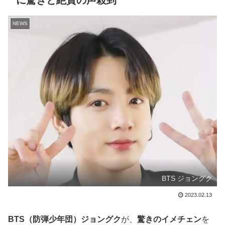
に驚きと絶賛の声殺到
NEWS
BTS ジョングク
2023.02.13
BTS（防弾少年団）ジョングク
が、
驚きのイメチェン
を