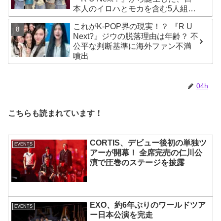
本人のイロハとモカを含む5人組ガ
ールズグループ！ デビュー曲
これがK-POP界の現実！？ 『R U
「Magnetic」がいきなりの大ヒッ
Next?』ジウの脱落理由は年齢？ 不
ト
公平な判断基準に海外ファン不満
噴出
04h
こちらも読まれています！
CORTIS、デビュー後初の単独ツ
EVENTS
アーが開幕！ 全席完売の仁川公
演で圧巻のステージを披露
EXO、約6年ぶりのワールドツア
EVENTS
ー日本公演を完走