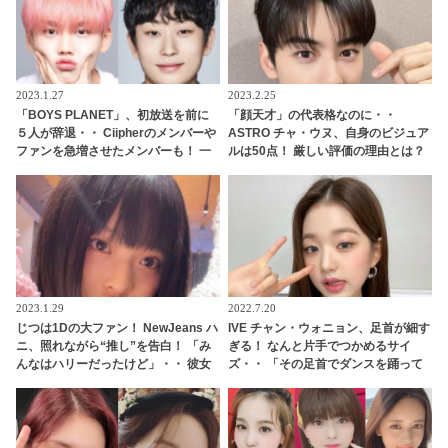
ファン爆笑
2023.1.27
2023.2.25
「BOYS PLANET」、初放送を前に
「顔天才」の代表格なのに・・
５人が辞退・・ Ciipherのメンバーや
ASTRO チャ・ウヌ、自身のビジュア
ファンを急増させたメンバーも！ 一
ルは50点！ 厳しい評価の理由とは？
体なぜ？
見た目だけでなく中身まで完ぺき！
成熟した価値観を告白
2023.1.29
2022.7.20
じつは1Dの大ファン！ NewJeans ハ
IVE チャン・ウォニョン、足首が細す
ニ、照れながら“推し”を告白！ 「み
ぎる！ なんと片手でつかめるサイ
んなはハリーだったけど」・・ 彼女
ズ・・ 「その足首でダンスを踊って
が夢中になっていた人物とは？
たの！？」 衝撃の細さに驚愕