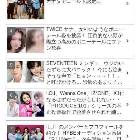
カナダでゴールド認定に
TWICE サナ、女神のようなポニー
テール姿を披露！ 圧倒的な小顔が
際立つ高めのポニーテールにファ
ン歓喜
SEVENTEEN ミンギュ、ウジのい
たずらに大パニック！ 今にも泣き
そうな声で「ヒョン～～～！！」
と呼びかける… 恐怖のあまり子供
のように駆け出す姿がかわいい
I.O.I、Wanna One、IZ*ONE、X1に
なるはずだったかもしれない・・
「PRODUCE 101」シリーズの不
正投票操作で脱落させられた練習
生12人の氏名が公表
ILLIT のメンバーとプロフィールを
紹介！ HYBEオーディション番組
『R U Next？』から誕生した、日