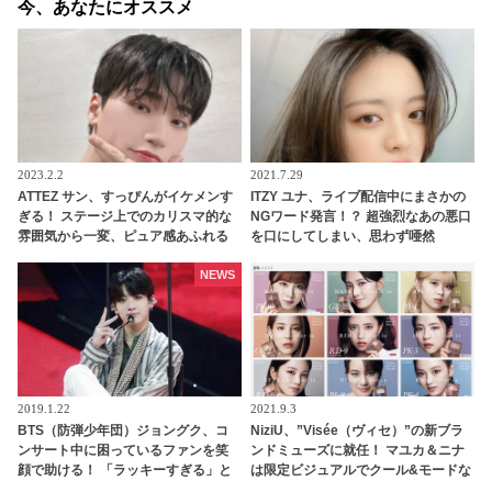
今、あなたにオススメ
2023.2.2
2021.7.29
ATTEZ サン、すっぴんがイケメンす
ITZY ユナ、ライブ配信中にまさかの
ぎる！ ステージ上でのカリスマ的な
NGワード発言！？ 超強烈なあの悪口
雰囲気から一変、ピュア感あふれる
を口にしてしまい、思わず唖然
ビジュアルに視線殺到
NEWS
2019.1.22
2021.9.3
BTS（防弾少年団）ジョングク、コ
NiziU、”Visée（ヴィセ）”の新ブラ
ンサート中に困っているファンを笑
ンドミューズに就任！ マユカ＆ニナ
顔で助ける！ 「ラッキーすぎる」と
は限定ビジュアルでクール&モードな
ファン大興奮
新たな一面を披露