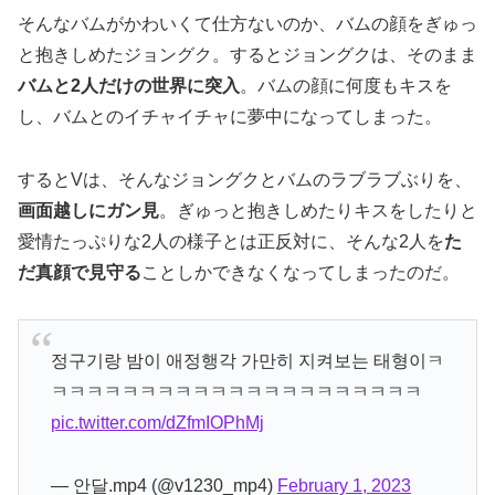
そんなバムがかわいくて仕方ないのか、バムの顔をぎゅっ
と抱きしめたジョングク。するとジョングクは、そのまま
バムと2人だけの世界に突入
。バムの顔に何度もキスを
し、バムとのイチャイチャに夢中になってしまった。
するとVは、そんなジョングクとバムのラブラブぶりを、
画面越しにガン見
。ぎゅっと抱きしめたりキスをしたりと
愛情たっぷりな2人の様子とは正反対に、そんな2人を
た
だ真顔で見守る
ことしかできなくなってしまったのだ。
정구기랑 밤이 애정행각 가만히 지켜보는 태형이ㅋ
ㅋㅋㅋㅋㅋㅋㅋㅋㅋㅋㅋㅋㅋㅋㅋㅋㅋㅋㅋㅋㅋ
pic.twitter.com/dZfmIOPhMj
— 안달.mp4 (@v1230_mp4)
February 1, 2023