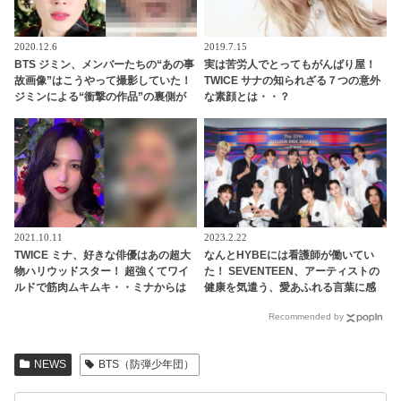
2020.12.6
2019.7.15
BTS ジミン、メンバーたちの“あの事
実は苦労人でとってもがんばり屋！
故画像”はこうやって撮影していた！
TWICE サナの知られざる７つの意外
ジミンによる“衝撃の作品”の裏側が
な素顔とは・・？
ついに明らかに… 今回も期待以上の
出来上がりにびっくり＆爆笑
2021.10.11
2023.2.22
TWICE ミナ、好きな俳優はあの超大
なんとHYBEには看護師が働いてい
物ハリウッドスター！ 超強くてワイ
た！ SEVENTEEN、アーティストの
ルドで筋肉ムキムキ・・ミナからは
健康を気遣う、愛あふれる言葉に感
想像もつかない意外なカミングアウ
動・・「心が温かくなりました」
Recommended by
トにファンびっくり
NEWS
BTS（防弾少年団）