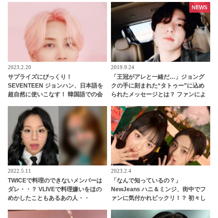
NEWS
2023.2.20
2019.9.24
サプライズにびっくり！
「王冠がアレと一緒だ…」ジョング
SEVENTEEN ジョンハン、日本語を
クの手に刻まれた“タトゥー”に込め
超自然に使いこなす！ 韓国語での会
られたメッセージとは？ ファンによ
話中、彼がとつぜん発した日本語と
る見事な推理に感動の声
は？ 流ちょうなその一言にファン大
喜び
2022.5.11
2023.2.4
TWICEで料理のできないメンバーは
「なんで知っているの？」
ダレ・・？ VLIVEで料理嫌いをほの
NewJeans ハニ＆ミンジ、街中でフ
めかしたこともあるあの人・・
ァンに気付かれビックリ！？ 初々し
（笑） 容赦なく暴露するチェヨンに
いリアクションがかわいらしい
爆笑