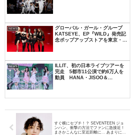
グローバル・ガール・グループ
NEWS
KATSEYE、EP『WILD』発売記
念ポップアップストアを東京・原
宿で開催 限定グッズも登場
ILLIT、初の日本ライブツアーを
NEWS
完走 5都市11公演で約6万人を
動員 HANA・JISOO＆
MOMOKAとのスペシャルコラボ
も実現
すぐ横にセブチ！？ SEVENTEEN ジョ
ンハン、衝撃の方法でファンに急接近！
まさかこんなに至近距離に… あまりにも