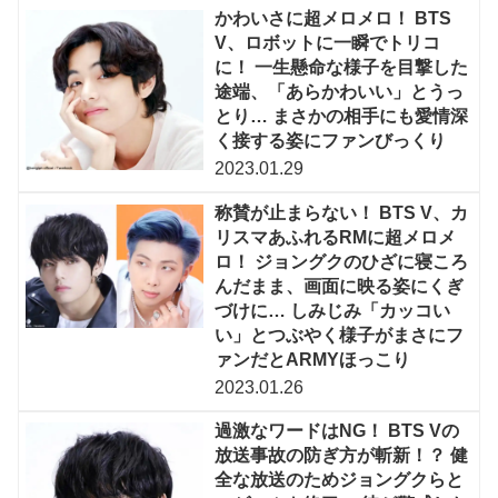
かわいさに超メロメロ！ BTS
V、ロボットに一瞬でトリコ
に！ 一生懸命な様子を目撃した
途端、「あらかわいい」とうっ
とり… まさかの相手にも愛情深
く接する姿にファンびっくり
2023.01.29
称賛が止まらない！ BTS V、カ
リスマあふれるRMに超メロメ
ロ！ ジョングクのひざに寝ころ
んだまま、画面に映る姿にくぎ
づけに… しみじみ「カッコい
い」とつぶやく様子がまさにフ
ァンだとARMYほっこり
2023.01.26
過激なワードはNG！ BTS Vの
放送事故の防ぎ方が斬新！？ 健
全な放送のためジョングクらと