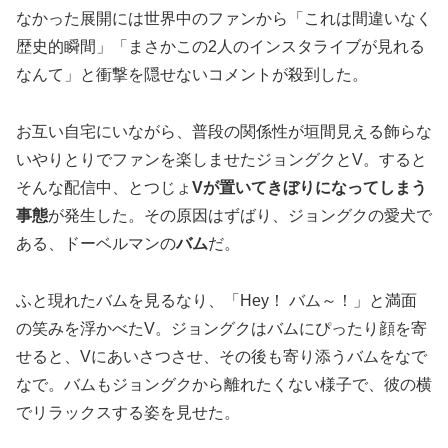
なかった展開には世界中のファンから「これは間違いなく
歴史的瞬間」「まさかこの2人のインスタライブが見れる
なんて」と衝撃を隠せないコメントが殺到した。
お互い自宅にいながら、普段の関係性が垣間見える飾らな
いやりとりでファンを楽しませたジョングクとV。すると
そんな配信中、とつじょ
Vが置いてきぼりになってしまう
事態
が発生した。その原因はずばり、ジョングクの愛犬で
ある、ドーベルマンの
バム
だ。
ふと現れたバムを見るなり、「Hey！ バム～！」と満面
の笑みを浮かべたV。ジョングクはバムにぴったり顔を寄
せると、Vにあいさつさせ、その後も寄り添うバムをなで
なで。バムもジョングクから離れたくない様子で、彼の横
でリラックスする姿を見せた。