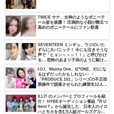
TWICE サナ、女神のようなポニーテ
ール姿を披露！ 圧倒的な小顔が際立つ
高めのポニーテールにファン歓喜
SEVENTEEN ミンギュ、ウジのいた
ずらに大パニック！ 今にも泣きそうな
声で「ヒョン～～～！！」と呼びかけ
る… 恐怖のあまり子供のように駆け出
す姿がかわいい
I.O.I、Wanna One、IZ*ONE、X1にな
るはずだったかもしれない・・
「PRODUCE 101」シリーズの不正投
票操作で脱落させられた練習生12人の
氏名が公表
ILLIT のメンバーとプロフィールを紹
介！ HYBEオーディション番組『R U
Next？』から誕生した、日本人のイロ
ハとモカを含む5人組ガールズグルー