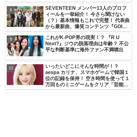
プ！ デビュー曲「Magnetic」がいき
SEVENTEEN メンバー13人のプロフ
なりの大ヒット
ィールを一挙紹介！ 今さら聞けない
（？）基本情報もこれで完璧！ 代表曲
から最新曲、爆笑コンテンツ『GOING
SEVENTEEN』まで・・VERY NICE
これがK-POP界の現実！？ 『R U
な魅力が満載
Next?』ジウの脱落理由は年齢？ 不公
平な判断基準に海外ファン不満噴出
いったいどこにそんな時間が！？
aespa カリナ、スマホゲームで韓国１
位の記録を保持！ 空き時間を使って１
万回ものミニゲームをクリア「芸能人
たちが時間がないと言っているのは全
部嘘」