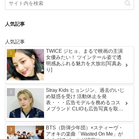
人気記事
人気記事
TWICE ジヒョ、まるで映画の主演
女優みたい！ ツインテール姿で透
明感あふれる魅力を大放出[写真あ
り]
Stray Kids ヒョンジン、過去のいじ
め疑惑を受け 活動休止を発
表・・・広告モデルを務めるコス
メブランド CLIOも広告写真を取り
下げ
BTS（防弾少年団）×スティーヴ・
アオキの楽曲「Wasted On Me」が