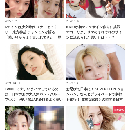
2022.5.7
2020.7.16
IVE イソは少女時代 ユナにそっく
NiziUが初めてのサイン作りに挑戦！
り！ 東方神起 チャンミンが語る・・
マコ、リク、リマのそれぞれのサイ
「幼い頃からよく言われてきた」 歴
ンに込められた思いとは・・？
代級の天然美人誕生に期待集中
WithUの投票で決まる、ドキドキのサ
イン作りがスタート
2021.10.31
2023.2.2
TWICE ミナ、いまハマっているの
お忍びで日本に！ SEVENTEEN ジョ
は、日本のあの大人気バンドグルー
ンハン、なんとプライベートで京都
プ〇〇！ 幼い頃はAKB48をよく聴い
を旅行！ 貴重な家族との時間を日本
て踊っていた！ ミナの音楽の趣味が
で過ごしたほほえましい旅行記にフ
明らかに
ァン大喜び
NEWS