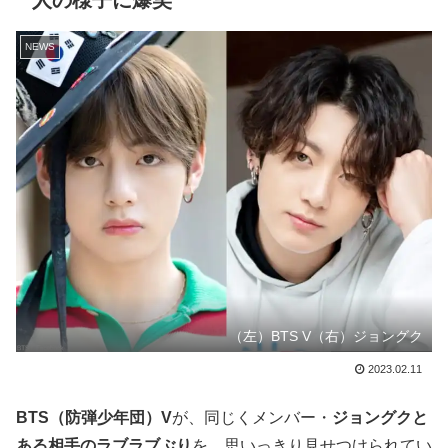
人の様子に爆笑
NEWS
（左）BTS V（右）ジョングク
2023.02.11
BTS（防弾少年団）V
が、同じくメンバー・
ジョングクと
ある相手のラブラブぶり
を、思いっきり見せつけられてい