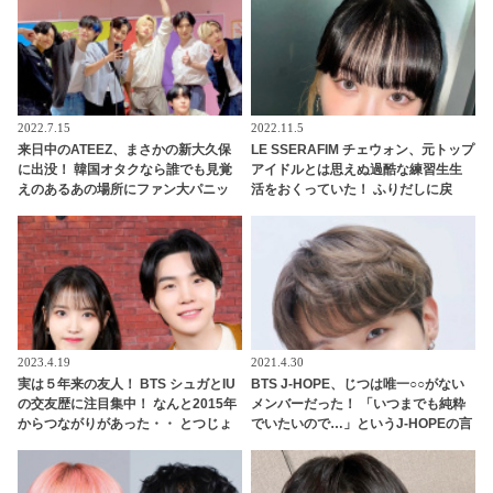
2022.7.15
2022.11.5
来日中のATEEZ、まさかの新大久保
LE SSERAFIM チェウォン、元トップ
に出没！ 韓国オタクなら誰でも見覚
アイドルとは思えぬ過酷な練習生生
えのあるあの場所にファン大パニッ
活をおくっていた！ ふりだしに戻
ク！ 「なんでそこに？」
り、全くの基礎からやり直し・・
「ずいぶん苦労したんだね」
2023.4.19
2021.4.30
実は５年来の友人！ BTS シュガとIU
BTS J-HOPE、じつは唯一○○がない
の交友歴に注目集中！ なんと2015年
メンバーだった！ 「いつまでも純粋
からつながりがあった・・ とつじょ
でいたいので…」というJ-HOPEの言
明かされた２人の関係性にびっくり
葉に「俺らは汚いってこと？」とメ
＆ リラックスした様子で話す彼らの
ンバー総反撃・・ 予想だにしない展
姿にほっこり
開を迎えたかわいすぎるやりとりに