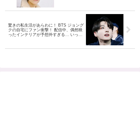
大胆すぎる彼の行動にCARAT騒然「信じ
られない」
驚きの私生活があらわに！ BTS ジョング
クの自宅にファン衝撃！ 配信中、偶然映
ったインテリアが予想外すぎる… いった
いどうして？ 奇抜なセンスが輝くそのプ
ライベートに注目殺到