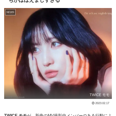
ちがほほえましすぎる
NEWS
TWICE モモ
2023.02.17
TWICE モモ
が、新曲のMV撮影中メンバーのある行動によ