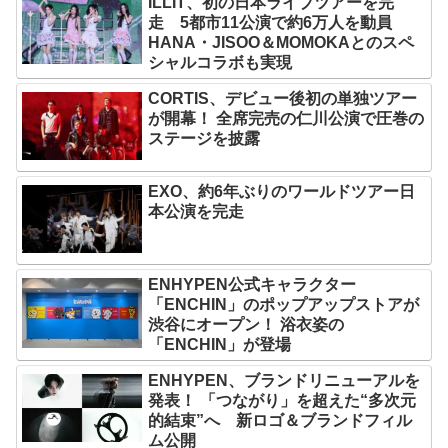
ILLIT、初の日本ライブツアーを完
走 5都市11公演で約6万人を動員
HANA・JISOO＆MOMOKAとのスペ
シャルコラボも実現
CORTIS、デビュー後初の単独ツアー
が開幕！ 全席完売の仁川公演で圧巻の
ステージを披露
EXO、約6年ぶりのワールドツアー日
本公演を完走
ENHYPEN公式キャラクター
「ENCHIN」のポップアップストアが
渋谷にオープン！ 浴衣姿の
「ENCHIN」が登場
ENHYPEN、ブランドリニューアルを
発表！ 「つながり」を超えた“多次元
的結束”へ 新ロゴ＆ブランドフィル
ム公開