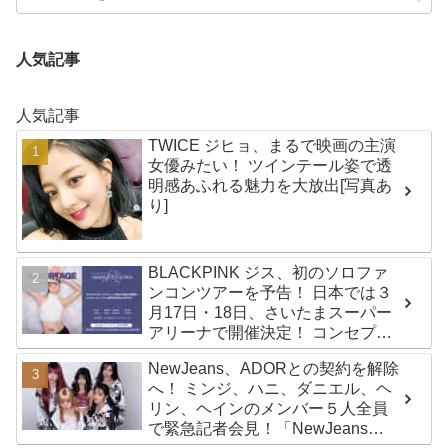
人気記事
人気記事
TWICE ジヒョ、まるで映画の主演
女優みたい！ ツインテール姿で透
明感あふれる魅力を大放出[写真あ
り]
BLACKPINK ジス、初のソロファ
ンコンツアーを予告！ 日本では３
月17日・18日、さいたまスーパー
アリーナで開催決定！ コンセプト
は“愛のカケラ”！？ 14日には新ア
NewJeans、ADORとの契約を解除
ルバム『AMORTAGE』もリリース
へ！ ミンジ、ハニ、ダニエル、ヘ
リン、ヘインのメンバー５人全員
で緊急記者会見！「NewJeans