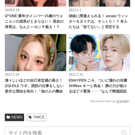
2020.6.18
2023.2.1
IZ*ONE 最年少メンバー 15歳のウォ
姉妹に間違えられる！ aespa ウィン
ニョンの成長がとまらない！ 現在の
ター＆カリナは、そっくり！？ 本人
身長は、なんと○○センチ超え！？
たちは「似てない」と否定する
も・・認めざるを得ない証言＆出来
事が頻発
2023.5.19
2022.3.15
清々しいほどの自己肯定感の高さ！
ENHYPEN ニキ、ついに憧れの先輩
(G)I-DLE ウギ、演技の仕事をしない
SHINee キーと再会！ 脚の力が抜け
意外な理由を告白！「他の人の機会
るほどド緊張・・「なんで韓国語話
を奪ってしまいそう・・」自身への
してるの？」「昔はこんなに小さか
Recommended by
絶大な自信に感心＆爆笑
ったのに」ニキの成長にキーも驚
き！ あたたかすぎる感動の再会
NEWS
TWICE