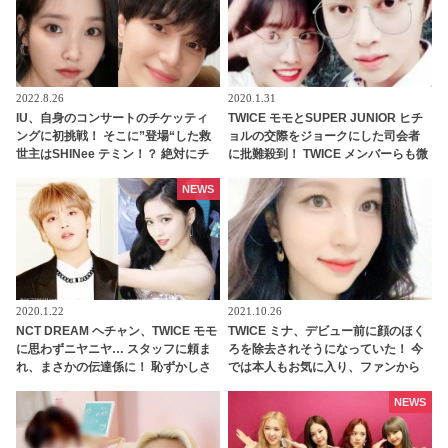
2022.8.26
2020.1.31
IU、自身のコンサートのチケッティ
TWICE モモとSUPER JUNIOR ヒチ
ングに初挑戦！ そこに”登場“した救
ョルの交際をジョークにした司会者
世主はSHINee テミン！？ 絶対にチ
に批難殺到！ TWICE メンバーらも微
ケットが取れると話題のご利益バツ
妙な反応
グンな呪文「３テミン」とは
NEWS
2020.1.22
2021.10.26
NCT DREAM ヘチャン、TWICE モモ
TWICE ミナ、デビュー前に顔のほく
に思わずニヤニヤ… スタッフに頼ま
ろを除去されそうになっていた！ 今
れ、まさかの伝達係に！ 恥ずかしさ
では本人もお気に入り、ファンから
を懸命にこらえながらも任務を全う
も愛されるチャームポイントに
する、かわいいすぎる姿に、ファン
NEWS
の視線釘づけ