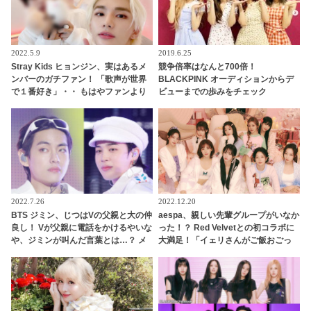
2022.5.9
2019.6.25
Stray Kids ヒョンジン、実はあるメ
競争倍率はなんと700倍！
ンバーのガチファン！ 「歌声が世界
BLACKPINK オーディションからデ
で１番好き」・・ もはやファンより
ビューまでの歩みをチェック
もファンといえるほど、ドハマりし
ていることが明らかに
2022.7.26
2022.12.20
BTS ジミン、じつはVの父親と大の仲
aespa、親しい先輩グループがいなか
良し！ Vが父親に電話をかけるやいな
った！？ Red Velvetとの初コラボに
や、ジミンが叫んだ言葉とは…？ メ
大満足！「イェリさんがご飯おごっ
ンバーの家族たちをメロメロにした
てくれるって」先輩との交流にうれ
ジミンの愛くるしいキャラクターに
しさを隠せないメンバーたちにほっ
ほっこり
こり