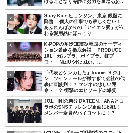
げることなく冷静に努力を重ねる姿に
称賛の声続々
Stray Kids ヒョンジン、東京 銀座に
降臨！ 個人の仕事でも寂しくない！
あふれんばかりの「アイエン愛」が伝
わる愛用品にほっこり
K-POPの基礎知識③ 韓国のオーディ
ション番組を徹底解説！ PRODUCE
101、ガルプラ、ボイプラ、虹プ
ロ・・ NiziUやKep1er、
ZEROBASEONEら人気グループが
「代表とケンカした」fromis_9 ジホ
続々と誕生！ JO1やINI、ME:Iを生ん
ン、ツインテールが嫌すぎて会社の代
だ日プまで一挙紹介
表に直談判！？ マンネの悲しい運
命・・？ 衝撃のエピソードに爆笑
JO1、INIの弟分 DXTEEN、ANAとコ
ラボのSNSチャレンジ企画に挑戦！
メンバー全員がパイロットに！？
IZ*ONE、グループ解散後のユニット