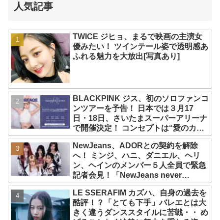
人気記事
TWICE ジヒョ、まるで映画の主演女
優みたい！ ツインテール姿で透明感あ
ふれる魅力を大放出[写真あり]
BLACKPINK ジス、初のソロファンコ
ンツアーを予告！ 日本では３月17
日・18日、さいたまスーパーアリーナ
で開催決定！ コンセプトは“愛のカケ
ラ”！？ 14日には新アルバム
NewJeans、ADORとの契約を解除
『AMORTAGE』もリリース
へ！ ミンジ、ハニ、ダニエル、ヘリ
ン、ヘインのメンバー５人全員で緊急
記者会見！「NewJeans never
dies!」と微笑みの宣言！ ADOR側、
LE SSERAFIM カズハ、自身の過去を
2029年まで契約有効と主張
酷評！？「とても下手」バレエとは大
きく違うダンススタイルに苦戦・・ め