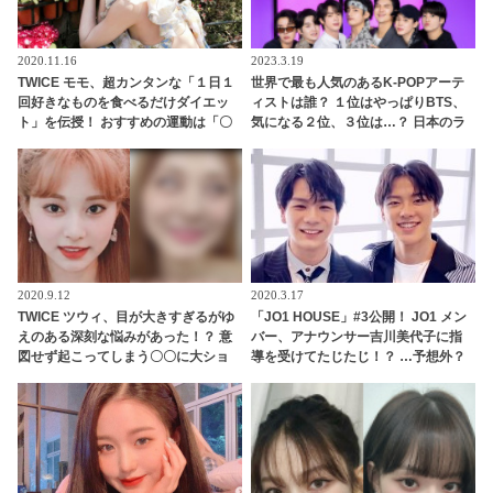
2020.11.16
2023.3.19
TWICE モモ、超カンタンな「１日１
世界で最も人気のあるK-POPアーテ
回好きなものを食べるだけダイエッ
ィストは誰？ １位はやっぱりBTS、
ト」を伝授！ おすすめの運動は「〇
気になる２位、３位は…？ 日本のラ
〇ヨガ」
ンキングにはKARA、少女時代もラ
ンクイン！ 各国の個性あふれるデー
タに注目殺到
2020.9.12
2020.3.17
TWICE ツウィ、目が大きすぎるがゆ
「JO1 HOUSE」#3公開！ JO1 メン
えのある深刻な悩みがあった！？ 意
バー、アナウンサー吉川美代子に指
図せず起こってしまう〇〇に大ショ
導を受けてたじたじ！？ …予想外？
ック＆大爆笑
それとも予想通り？トーク力のレベ
ル分けに注目・・