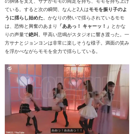
の胴体を支え、サナがモモの両足を持ち、モモを持ち上げ
ている。すると次の瞬間、なんと2人は
モモを振り子のよ
うに揺らし始めた
。かなりの勢いで揺らされているモモ
は、恐怖と興奮のあまり
「ああっ！ キャーッ！」
とかな
りの声量で
絶叫
。甲高い悲鳴がスタジオに響き渡った。一
方サナとジョンヨンは非常に楽しそうな様子。満面の笑み
を浮かべながらモモを全力で揺らしている。