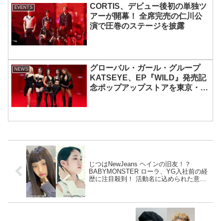
CORTIS、デビュー後初の単独ツ
EVENTS
アーが開幕！ 全席完売の仁川公
演で圧巻のステージを披露
グローバル・ガール・グループ
NEWS
KATSEYE、EP『WILD』発売記
念ポップアップストアを東京・原
宿で開催 限定グッズも登場
じつはNewJeans ヘインの旧友！？
BABYMONSTER ローラ、YG入社前の経
歴に注目殺到！ 活動名に込められた意味
も明らかに