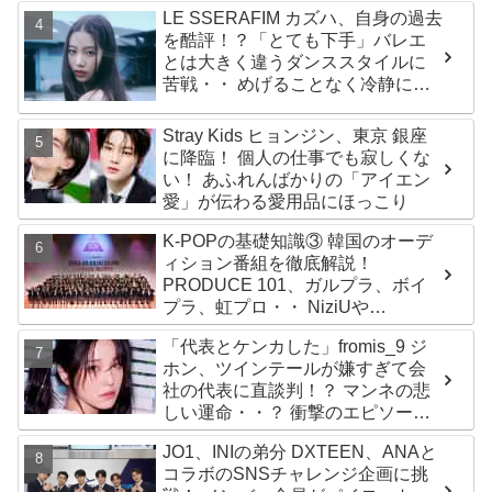
never dies!」と微笑みの宣言！
LE SSERAFIM カズハ、自身の過去
ADOR側、2029年まで契約有効と
を酷評！？「とても下手」バレエ
主張
とは大きく違うダンススタイルに
苦戦・・ めげることなく冷静に努
力を重ねる姿に称賛の声続々
Stray Kids ヒョンジン、東京 銀座
に降臨！ 個人の仕事でも寂しくな
い！ あふれんばかりの「アイエン
愛」が伝わる愛用品にほっこり
K-POPの基礎知識③ 韓国のオーデ
ィション番組を徹底解説！
PRODUCE 101、ガルプラ、ボイ
プラ、虹プロ・・ NiziUや
Kep1er、ZEROBASEONEら人気
「代表とケンカした」fromis_9 ジ
グループが続々と誕生！ JO1や
ホン、ツインテールが嫌すぎて会
INI、ME:Iを生んだ日プまで一挙紹
社の代表に直談判！？ マンネの悲
介
しい運命・・？ 衝撃のエピソード
に爆笑
JO1、INIの弟分 DXTEEN、ANAと
コラボのSNSチャレンジ企画に挑