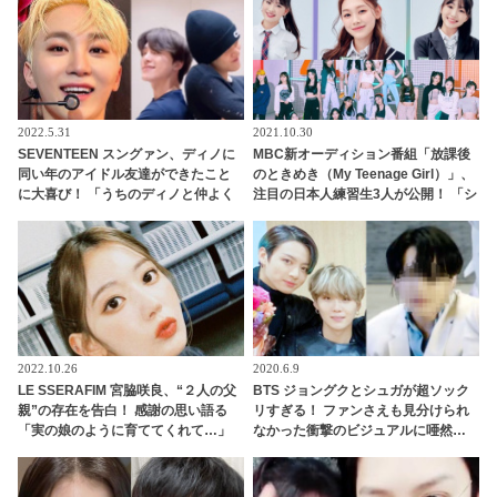
2022.5.31
2021.10.30
SEVENTEEN スングァン、ディノに
MBC新オーディション番組「放課後
同い年のアイドル友達ができたこと
のときめき（My Teenage Girl）」、
に大喜び！ 「うちのディノと仲よく
注目の日本人練習生3人が公開！ 「シ
してくれてありがとう」 うれしすぎ
ョー！K-POPの中心」にも出演
て動画を再生しまくり！ ディノの友
達とはいったいダレ？
2022.10.26
2020.6.9
LE SSERAFIM 宮脇咲良、“２人の父
BTS ジョングクとシュガが超ソック
親”の存在を告白！ 感謝の思い語る
リすぎる！ ファンさえも見分けられ
「実の娘のように育ててくれて…」
なかった衝撃のビジュアルに唖然…
「幸せな人生を送ってきた」センシ
シュガだと思ったらジョングクだっ
ティブな話題にも臆せず堂々とした
た… ファンが一瞬でパニックになっ
姿を見せる彼女に称賛の声
たその驚きのワンシーンとは