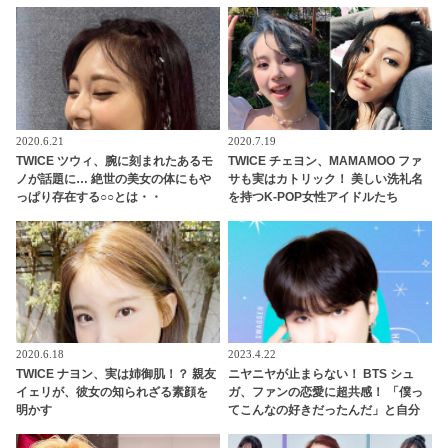
2020.6.21
2020.7.19
TWICE ツウィ、腕に刻まれたあるモ
TWICE チェヨン、MAMAMOO ファ
ノが話題に… 絶世の美女の体にもや
サも実はカトリック！ 美しい洗礼名
っぱり存在する○○とは・・
を持つK-POP女性アイドルたち
2020.6.18
2023.4.22
TWICE ナヨン、実は姉御肌！？ 親友
ニヤニヤが止まらない！ BTS シュ
イェリが、彼女の知られざる素顔を
ガ、ファンの恋愛に超共感！ 「僕っ
明かす
てこんなの好きだったんだ」と自分
でもビックリ…ARMYの恋愛事情に
ワクワクする様子がかわいすぎる