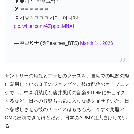
🐰 🥃이거 너야 그럼?
🐰 ㅋㅋㅋㅋㅋㅋ
🐰 하앟ㅎㅋㅋㅋ 하아.. 아니야!
pic.twitter.com/AZpppLMNAf
— 꾸달🐰🐥 (@Peaches_BTS)
March 14, 2023
サントリーの角瓶とアサヒのグラスを、自宅での晩酌の際
に愛用している様子のジョングク。彼は配信のオープニン
グでも、中森明菜氏と藤井風氏の音楽をBGMにチョイス
するなど、日本の音楽もお気に入りな姿を見せていた。日
本を感じさせる彼のチョイスはもちろん、今すぐ角瓶の
CMに出演できるほどだと、日本のARMYは大喜びしてい
る。