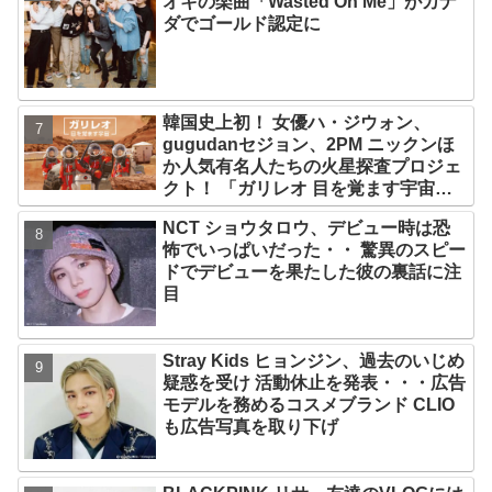
オキの楽曲「Wasted On Me」がカナ
ダでゴールド認定に
韓国史上初！ 女優ハ・ジウォン、
gugudanセジョン、2PM ニックンほ
か人気有名人たちの火星探査プロジェ
クト！ 「ガリレオ 目を覚ます宇宙」
10月10日（水）日本初放送決定
NCT ショウタロウ、デビュー時は恐
怖でいっぱいだった・・ 驚異のスピー
ドでデビューを果たした彼の裏話に注
目
Stray Kids ヒョンジン、過去のいじめ
疑惑を受け 活動休止を発表・・・広告
モデルを務めるコスメブランド CLIO
も広告写真を取り下げ