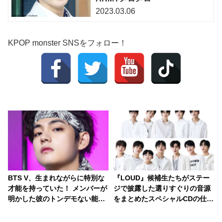
2023.03.06
KPOP monster SNSをフォロー！
BTS V、生まれながらに特別な
『LOUD』候補生たちがステー
才能を持っていた！ メンバーが
ジで披露した選りすぐりの音源
明かした彼のトンデモない能
をまとめたスペシャルCDの仕
力・・ 何もかもが完ぺきなVの
様・形態が発表！ 豪華特典を準
「本性」にくぎづけ
備・・ 12月15日（水）にリリ