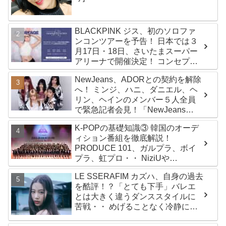
BLACKPINK ジス、初のソロファ
ンコンツアーを予告！ 日本では３
月17日・18日、さいたまスーパー
アリーナで開催決定！ コンセプト
は“愛のカケラ”！？ 14日には新ア
NewJeans、ADORとの契約を解除
ルバム『AMORTAGE』もリリース
へ！ ミンジ、ハニ、ダニエル、ヘ
リン、ヘインのメンバー５人全員
で緊急記者会見！「NewJeans
never dies!」と微笑みの宣言！
K-POPの基礎知識③ 韓国のオーデ
ADOR側、2029年まで契約有効と
ィション番組を徹底解説！
主張
PRODUCE 101、ガルプラ、ボイ
プラ、虹プロ・・ NiziUや
Kep1er、ZEROBASEONEら人気
LE SSERAFIM カズハ、自身の過去
グループが続々と誕生！ JO1や
を酷評！？「とても下手」バレエ
INI、ME:Iを生んだ日プまで一挙紹
とは大きく違うダンススタイルに
介
苦戦・・ めげることなく冷静に努
力を重ねる姿に称賛の声続々