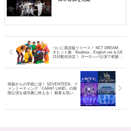
ついに英語版リリース！ NCT DREAM、
大ヒット曲「Beatbox」English ver.を3月
21日配信決定！ ヨーロッパ公演で初披露
を予定
両親からの手紙に涙！ SEVENTEEN、フ
ァンミーティング「CARAT LAND」の韓
国公演を成功裏に終える！ 観客を笑いと
感動で包む・・さらに４月カムバック予
告のサプライズ [オフィシャルレポート公
開]