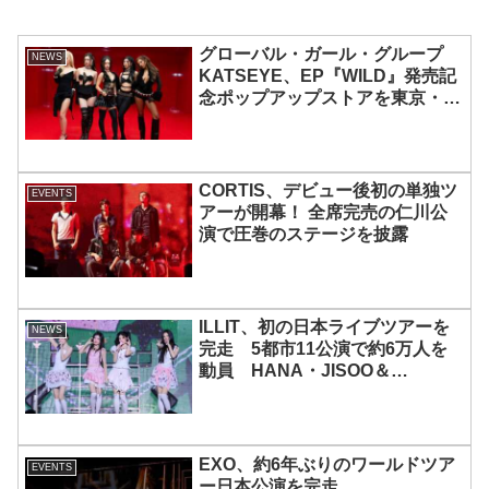
グローバル・ガール・グループ
NEWS
KATSEYE、EP『WILD』発売記
念ポップアップストアを東京・原
宿で開催 限定グッズも登場
CORTIS、デビュー後初の単独ツ
EVENTS
アーが開幕！ 全席完売の仁川公
演で圧巻のステージを披露
ILLIT、初の日本ライブツアーを
NEWS
完走 5都市11公演で約6万人を
動員 HANA・JISOO＆
MOMOKAとのスペシャルコラボ
も実現
EXO、約6年ぶりのワールドツア
EVENTS
ー日本公演を完走