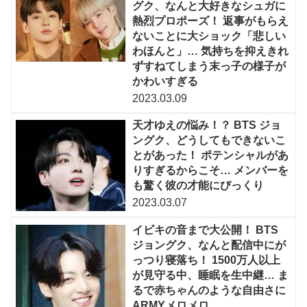
グク、なんと大好きなシュガに
熱烈プロポーズ！ 返事がもらえ
ないことに大ショック「悲しい
わほんと」… 気持ちを抑えきれ
ずすねてしまう末っ子の様子が
かわいすぎる
2023.03.09
天才ゆえの悩み！？ BTS ジョ
ングク、どうしてもできないこ
とがあった！ ポテンシャルがあ
りすぎるからこそ… メンバーを
も驚く彼の才能にびっくり
2023.03.07
イビキの音まで大公開！ BTS
ジョングク、なんと配信中にが
っつり寝落ち！ 1500万人以上
が見守る中、睡眠を生中継… ま
るで赤ちゃんのような自由さに
ARMYメロメロ