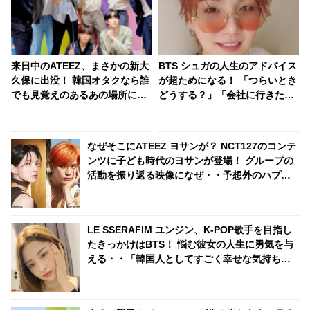
来日中のATEEZ、まさかの新大
BTS シュガの人生のアドバイス
久保に出没！ 韓国オタクなら誰
が超ためになる！ 「つらいとき
でも見覚えのあるあの場所にフ
どうする？」「会社に行きたく
ァン大パニック！ 「なんでそこ
ないときは？」・・ 現実的かつ
に？」
説得力マックスの言葉たちが心
に刺さる
なぜそこにATEEZ ヨサンが？ NCT127のコンテ
ンツに子ども時代のヨサンが登場！ グループの
活動を振り返る映像になぜ・・予想外のハプニ
ングにファン大爆笑
LE SSERAFIM ユンジン、K-POP歌手を目指し
たきっかけはBTS！ 悩む彼女の人生に勇気を与
える・・「韓国人としてすごく幸せな気持ちに
なった」感動的なエピソードを明かす