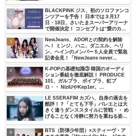
BLACKPINK ジス、初のソロファンコ
ンツアーを予告！ 日本では３月17
日・18日、さいたまスーパーアリーナ
で開催決定！ コンセプトは“愛のカケ
ラ”！？ 14日には新アルバム
NewJeans、ADORとの契約を解除
『AMORTAGE』もリリース
へ！ ミンジ、ハニ、ダニエル、ヘリ
ン、ヘインのメンバー５人全員で緊急
記者会見！「NewJeans never
dies!」と微笑みの宣言！ ADOR側、
K-POPの基礎知識③ 韓国のオーディ
2029年まで契約有効と主張
ション番組を徹底解説！ PRODUCE
101、ガルプラ、ボイプラ、虹プ
ロ・・ NiziUやKep1er、
ZEROBASEONEら人気グループが
LE SSERAFIM カズハ、自身の過去を
続々と誕生！ JO1やINI、ME:Iを生ん
酷評！？「とても下手」バレエとは大
だ日プまで一挙紹介
きく違うダンススタイルに苦戦・・ め
げることなく冷静に努力を重ねる姿に
称賛の声続々
BTS（防弾少年団）×スティーヴ・ア