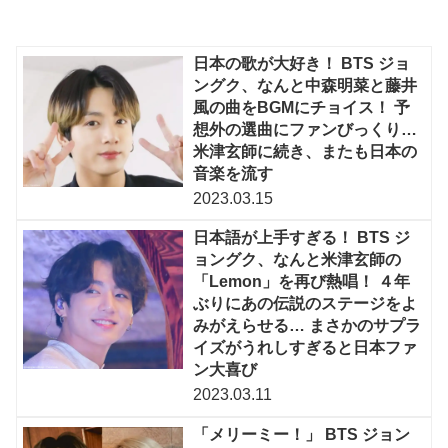
日本の歌が大好き！ BTS ジョ
ングク、なんと中森明菜と藤井
風の曲をBGMにチョイス！ 予
想外の選曲にファンびっくり…
米津玄師に続き、またも日本の
音楽を流す
2023.03.15
日本語が上手すぎる！ BTS ジ
ョングク、なんと米津玄師の
「Lemon」を再び熱唱！ ４年
ぶりにあの伝説のステージをよ
みがえらせる… まさかのサプラ
イズがうれしすぎると日本ファ
ン大喜び
2023.03.11
「メリーミー！」 BTS ジョン