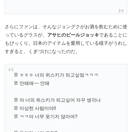
さらにファンは、そんなジョングクがお酒を飲むために使
っているグラスが、
アサヒのビールジョッキ
であることに
もびっくり。日本のアイテムを愛用している様子がうれし
すぎると、くぎづけになったのだ。
🐰 ㅎㅎㅎ 너의 위스키가 되고싶엌ㅋㅋㅋ
🐰 안돼애~~ 안돼
🐰 아 너의 위스키가 되고싶어 자꾸 생각나
🐰 이상한 사람이야!!
🐰 ㅋㅋ아 너무 웃기지 않아여?