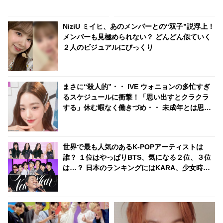
で伝えたかったこととは？ スタ
あげる美しい心に感動が止まら
ッフに見せた優しすぎる気づか
ない
いにほっこり
NiziU ミイヒ、あのメンバーとの“双子”説浮上！
メンバーも見極められない？ どんどん似ていく
２人のビジュアルにびっくり
まさに“殺人的”・・ IVE ウォニョンの多忙すぎ
るスケジュールに衝撃！「思い出すとクラクラ
する」休む暇なく働きづめ・・ 未成年とは思え
ぬ仕事ぶりにビックリ
世界で最も人気のあるK-POPアーティストは
誰？ １位はやっぱりBTS、気になる２位、３位
は…？ 日本のランキングにはKARA、少女時代
もランクイン！ 各国の個性あふれるデータに注
目殺到