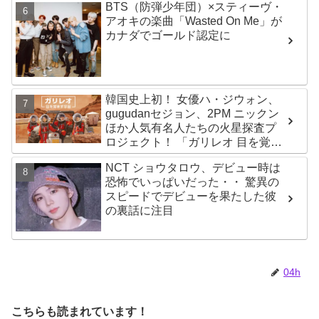
BTS（防弾少年団）×スティーヴ・
アオキの楽曲「Wasted On Me」が
カナダでゴールド認定に
韓国史上初！ 女優ハ・ジウォン、
gugudanセジョン、2PM ニックン
ほか人気有名人たちの火星探査プ
ロジェクト！ 「ガリレオ 目を覚ま
す宇宙」10月10日（水）日本初放
NCT ショウタロウ、デビュー時は
送決定
恐怖でいっぱいだった・・ 驚異の
スピードでデビューを果たした彼
の裏話に注目
04h
こちらも読まれています！