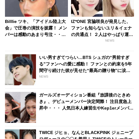
Billlie ツキ、「アイドル陸上大
IZ*ONE 宮脇咲良が発見した、
会」で圧巻の演技を披露！ メン
ファンも知らないユリ＆イェナ
バーは感動のあまり号泣・・彼
の共通点！ ２人はやっぱり運命
女のひたむきな姿に称賛の声
の糸で結ばれている・・！？
NEWS
いい男すぎてつらい…BTS シュガの“男前すぎ
る”ファンへの愛に感動！ ファンとの約束を5年
間守り続けた彼が見せた“最高の贈り物”に涙…
シュガの”沼”に落ちていく人が続出
NEWS
ガールズオーディション番組『放課後のときめ
き』、デビューメンバー決定間際！ 注目度急上
昇中・・・ 人気日本人練習生やKep1erメンバー
と同じグループで活躍した練習生の命運は？
TWICE ジヒョ、なんとBLACKPINK ジェニープ