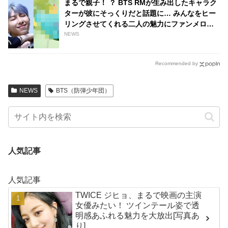
まるで親子！ ？ BTS RMが生み出したキャラク
ターが彼にそっくりだと話題に… みんなをヒー
リングさせてくれる二人の魅力にファンメロメ
ロ
NEWS
Recommended by
NEWS
BTS（防弾少年団）
人気記事
人気記事
TWICE ジヒョ、まるで映画の主演
女優みたい！ ツインテール姿で透
明感あふれる魅力を大放出[写真あ
り]