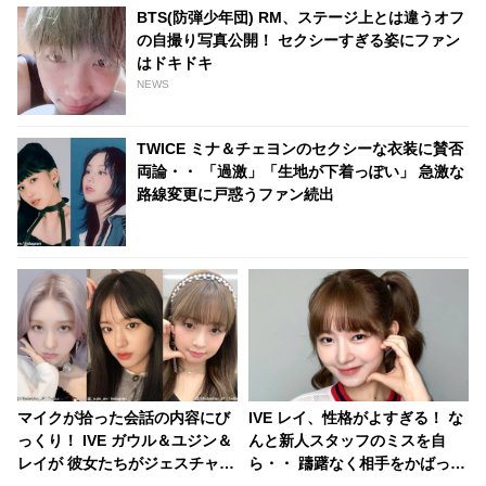
BTS(防弾少年団) RM、ステージ上とは違うオフ
の自撮り写真公開！ セクシーすぎる姿にファン
はドキドキ
NEWS
TWICE ミナ＆チェヨンのセクシーな衣装に賛否
両論・・ 「過激」「生地が下着っぽい」 急激な
路線変更に戸惑うファン続出
マイクが拾った会話の内容にび
IVE レイ、性格がよすぎる！ な
っくり！ IVE ガウル＆ユジン＆
んと新人スタッフのミスを自
レイが 彼女たちがジェスチャー
ら・・ 躊躇なく相手をかばって