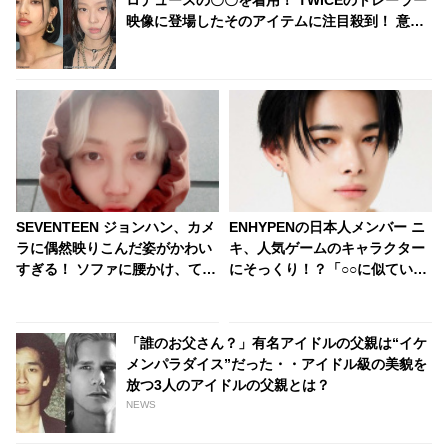
ロデュースの〇〇を着用！ TWICEのトレーラー
映像に登場したそのアイテムに注目殺到！ 意外
な場面でのコラボにファン大興奮
SEVENTEEN ジョンハン、カメ
ENHYPENの日本人メンバー ニ
ラに偶然映りこんだ姿がかわい
キ、人気ゲームのキャラクター
すぎる！ ソファに腰かけ、てい
にそっくり！？「○○に似ている
ねいに○○する様子にくぎづけ…
と思います」と正直な本音を自
後ろ姿だけでもCARATをトリコ
ら告白・・ あまりにもそっくり
にしてしまう彼の魅力に脱帽
な見た目にファン大爆笑「客観
「誰のお父さん？」有名アイドルの父親は“イケ
的な視点で自分を見てるねｗ
メンパラダイス”だった・・アイドル級の美貌を
ｗ」
放つ3人のアイドルの父親とは？
NEWS