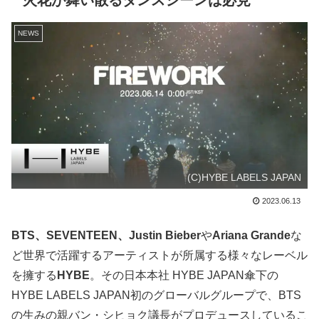
火花が舞い散るダンスシーンは必見
NEWS
(C)HYBE LABELS JAPAN
2023.06.13
BTS、SEVENTEEN、Justin Bieber
や
Ariana Grande
な
ど世界で活躍するアーティストが所属する様々なレーベル
を擁する
HYBE
。その日本本社 HYBE JAPAN傘下の
HYBE LABELS JAPAN初のグローバルグループで、BTS
の生みの親バン・シヒョク議長がプロデュースしているこ