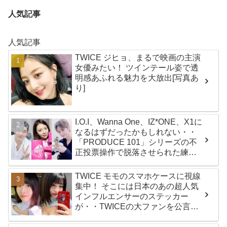
人気記事
人気記事
TWICE ジヒョ、まるで映画の主演
女優みたい！ ツインテール姿で透
明感あふれる魅力を大放出[写真あ
り]
I.O.I、Wanna One、IZ*ONE、X1に
なるはずだったかもしれない・・
「PRODUCE 101」シリーズの不
正投票操作で脱落させられた練習
生12人の氏名が公表
TWICE モモのスマホケースに視線
集中！ そこには日本のあの超人気
インフルエンサーのステッカー
が・・TWICEの大ファンを公言す
るその人物は大よろこび！ まさに
「成功したファン」だと話題沸騰