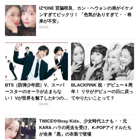
IZ*ONE 宮脇咲良、カン・ヘウォンの弟がイケメ
ンすぎてビックリ！ 「色気がありすぎて・・将
来が不安」
NEWS
BTS（防弾少年団）V、スーパ
BLACKPINK 祝・デビュー４周
ースターのオーラが止まらな
年！ リサがデビューの日に戻っ
い！ Vが世界を魅了した6つの瞬
てやりたいことって？
間
NEWS
TWICEやStray Kids、少女時代ユナも・・元
KARA ハラの死去を受け、K-POPアイドルたち
が全身「黒」の衣装で登場