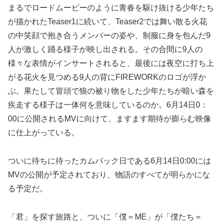
まるでロードムービーのように青春を駆け抜ける少年たち
が描かれたTeaser1に続いて、Teaser2では舞い散る火花
の中笑顔で抱き合うメンバーの姿や、制服に身を包んだ9
人が激しく踊る様子が映し出される。その合間に9人の
様々な表情がインサートされると、最後には夜空に打ち上
がる花火を見つめる9人の背にFIREWORKのロゴが浮か
ぶ。果たして冒頭で狼の被り物をした少年たちが暗い森を
疾走する様子は一体何を意味しているのか。6月14日0：
00に公開されるMVに向けて、ますます期待が膨らむ映像
に仕上がっている。
ついに待ちに待ったカムバック日である6月14日0:00には
MVの公開が予定されており、物語のすべてが明らかにな
る予定だ。
「君」を探す旅路と、ついに「僕＝ME」が「僕たち＝