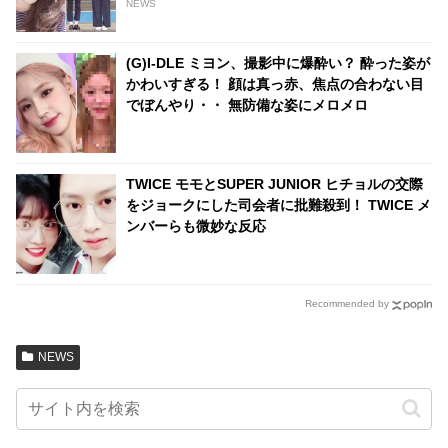
NEWS
(G)I-DLE ミヨン、撮影中に爆酔い？ 酔った姿が
かわいすぎる！ 顔は真っ赤、焦点の合わない目
でぼんやり・・ 無防備な姿にメロメロ
TWICE モモとSUPER JUNIOR ヒチョルの交際
をジョークにした司会者に批難殺到！ TWICE メ
ンバーらも微妙な反応
Recommended by
NEWS