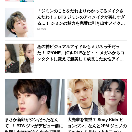
「ジミンのことをだれよりわかってるメイクさ
んだわ！」BTS ジミンのアイメイクが美しすぎ
る…！ ジミンの魅力を完璧に引き出すメイクテ
クニックに脱帽…その妖艶さの秘訣が明らかに
NEWS
あの神ビジュアルアイドルもメガネっ子だっ
た！ IZ*ONE、(G)I-DLEなど・・ メガネからコ
ンタクトに変えて超美しく成長した女性アイド
ルたち
まさか新郎がジンだったなん
大先輩を警戒？ Stray Kids ヒ
て..！ BTS ジンがデビュー前に
ョンジン、なんと2PM ジュノの
出演したMVがあらためて話題
チッケムを見ないようファンに