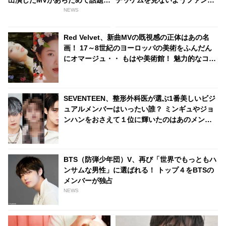
に！ 遠目でもわかるワールドワ
忠告！ 「僕もハマりそうだっ
NEWS
イドハンサムぶりに驚愕…貴重
た」… STAYを束縛した驚きの
すぎる映像に感激
理由がかわいすぎる
Red Velvet、新曲MVの既視感の正体はあの名
画！ 17～8世紀のヨーロッパの美術をふんだん
にオマージュ・・ もはや美術館！ 魅力的なコン
セプトのトリコになるファン続々
SEVENTEEN、整形外科医が選ぶ1番美しいビジ
ュアルメンバーはいったい誰？ ミンギュやジョ
ンハンをおさえて１位に輝いたのはあのメンバ
ー・・
BTS（防弾少年団）V、再び「世界でもっともハ
ンサムな男性」に選ばれる！ トップ４をBTSの
メンバーが独占
NEWS