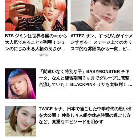
BTS ジミンは世界各国の○○から
ATTEZ サン、すっぴんがイケメ
大人気であることが判明！ジミ
ンすぎる！ ステージ上でのカリ
ンのにじみ出る人柄の良さが証
スマ的な雰囲気から一変、ピュ
明
ア感あふれるビジュアルに視線
NEWS
殺到
「間違いなく特別な子」BABYMONSTER チキ
ータ、なんと練習期間３ヶ月でグループに電撃
合流していた！ BLACKPINK リサも太鼓判！ 圧
巻の才能でYGエンタの重鎮を唸らせる
TWICE サナ、日本で過ごした中学時代の思い出
を大公開！ 仲良し４人組や休み時間の過ごし方
など、貴重なエピソードを明かす