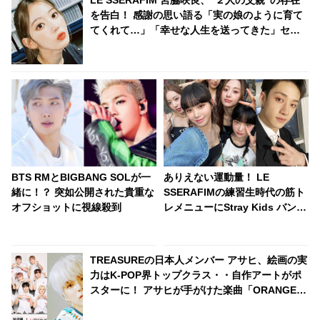
LE SSERAFIM 宮脇咲良、“２人の父親”の存在
を告白！ 感謝の思い語る「実の娘のように育て
てくれて…」「幸せな人生を送ってきた」セン
シティブな話題にも臆せず堂々とした姿を見せ
る彼女に称賛の声
BTS RMとBIGBANG SOLが一
ありえない運動量！ LE
緒に！？ 突如公開された貴重な
SSERAFIMの練習生時代の筋ト
オフショットに視線殺到
レメニューにStray Kids バンチ
ャンも驚愕！ 「僕たちも無理だ
と思います」
TREASUREの日本人メンバー アサヒ、絵画の実
力はK-POP界トップクラス・・自作アートがポ
スターに！ アサヒが手がけた楽曲「ORANGE」
のライブ映像は本日（11月20日）初公開