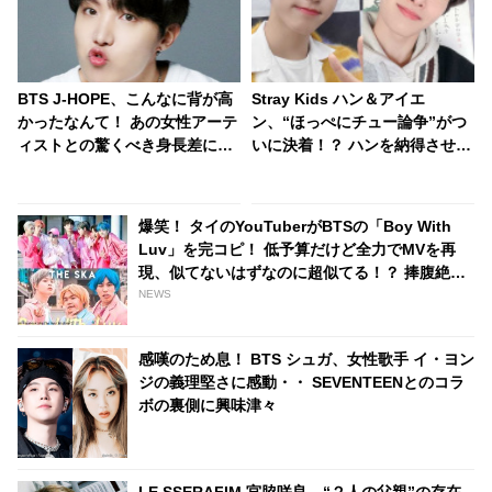
BTS J-HOPE、こんなに背が高
Stray Kids ハン＆アイエ
かったなんて！ あの女性アーテ
ン、“ほっぺにチュー論争”がつ
ィストとの驚くべき身長差にび
いに決着！？ ハンを納得させた
っくり… 彼女を包み込むかのよ
アイエンの解決策とは？ しかし
うに抱きしめる姿に胸キュン
謎は深まるばかり・・
爆笑！ タイのYouTuberがBTSの「Boy With
Luv」を完コピ！ 低予算だけど全力でMVを再
現、似てないはずなのに超似てる！？ 捧腹絶倒
の仕上がりに[動画あり]
NEWS
感嘆のため息！ BTS シュガ、女性歌手 イ・ヨン
ジの義理堅さに感動・・ SEVENTEENとのコラ
ボの裏側に興味津々