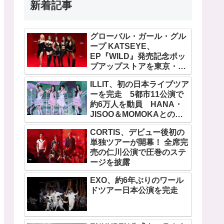
新着記事
グローバル・ガール・グル
ープ KATSEYE、
EP『WILD』発売記念ポッ
プアップストアを東京・原
宿で開催 限定グッズも登
ILLIT、初の日本ライブツア
場
ーを完走 5都市11公演で
約6万人を動員 HANA・
JISOO＆MOMOKAとのス
ペシャルコラボも実現
CORTIS、デビュー後初の
単独ツアーが開幕！ 全席完
売の仁川公演で圧巻のステ
ージを披露
EXO、約6年ぶりのワール
ドツアー日本公演を完走