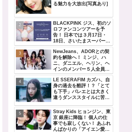
る魅力を大放出[写真あり]
BLACKPINK ジス、初のソ
ロファンコンツアーを予
告！ 日本では３月17日・
18日、さいたまスーパーア
リーナで開催決定！ コンセ
NewJeans、ADORとの契
プトは“愛のカケラ”！？ 14
約を解除へ！ ミンジ、ハ
日には新アルバム
ニ、ダニエル、ヘリン、ヘ
『AMORTAGE』もリリー
インのメンバー５人全員で
ス
緊急記者会見！
LE SSERAFIM カズハ、自
「NewJeans never
身の過去を酷評！？「とて
dies!」と微笑みの宣言！
も下手」バレエとは大きく
ADOR側、2029年まで契約
違うダンススタイルに苦
有効と主張
戦・・ めげることなく冷静
に努力を重ねる姿に称賛の
Stray Kids ヒョンジン、東
声続々
京 銀座に降臨！ 個人の仕
事でも寂しくない！ あふれ
んばかりの「アイエン愛」