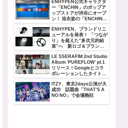
ENHYPEN公式キャラクタ
ー「ENCHIN」のポップア
ップストアが渋谷にオープ
ン！ 浴衣姿の「ENCHIN」
が登場
ENHYPEN、ブランドリニ
ューアルを発表！ 「つなが
り」を超えた“多次元的結
束”へ 新ロゴ＆ブランド
フィルム公開
LE SSERAFIM 2nd Studio
Album ‘PUREFLOW’ pt.1
リリース！Googleとコラ
ボレーションしたタイトル
曲「BOOMPALA」MVも公
ITZY、東京2days公演が大
開
成功 話題曲「THAT’S A
NO NO」で会場熱狂