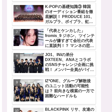
が伝わる愛用品にほっこり
K-POPの基礎知識③ 韓国
のオーディション番組を徹
底解説！ PRODUCE 101、
ガルプラ、ボイプラ、虹プ
ロ・・ NiziUやKep1er、
「代表とケンカした」
ZEROBASEONEら人気グ
fromis_9 ジホン、ツインテ
ループが続々と誕生！ JO1
ールが嫌すぎて会社の代表
やINI、ME:Iを生んだ日プま
に直談判！？ マンネの悲し
で一挙紹介
い運命・・？ 衝撃のエピソ
JO1、INIの弟分
ードに爆笑
DXTEEN、ANAとコラボ
のSNSチャレンジ企画に挑
戦！ メンバー全員がパイロ
ットに！？
IZ*ONE、グループ解散後
のユニット活動の可能性
は？ 前向きな模索の一方で
困難なハードルも
BLACKPINK リサ、友達の