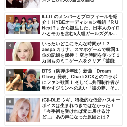
ILLIT のメンバーとプロフィールを紹
介！ HYBEオーディション番組『R U
Next？』から誕生した、日本人のイロ
ハとモカを含む5人組ガールズグルー
プ！ デビュー曲「Magnetic」がいき
いったいどこにそんな時間が！？
なりの大ヒット
aespa カリナ、スマホゲームで韓国１
位の記録を保持！ 空き時間を使って１
万回ものミニゲームをクリア「芸能人
たちが時間がないと言っているのは全
BTS（防弾少年団）新曲「Dream
部嘘」
Glow」発表、Charli XCXとのコラボ
にファン歓喜！ そして...共同制作者が
明かすジミンへの思い「彼の夢、そし
て彼の絶望から生まれた歌」
(G)I-DLE ウギ、特徴的な低音ハスキー
ボイスは生まれつきではなかった！
「今手術を受ければ元に戻せるけ
ど...」 あの声になった原因とは？