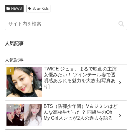
NEWS
Stray Kids
人気記事
人気記事
TWICE ジヒョ、まるで映画の主演
女優みたい！ ツインテール姿で透
明感あふれる魅力を大放出[写真あ
り]
BTS（防弾少年団）V＆ジミンはど
んな高校生だった？ 同級生のOh
My Girlスンヒが2人の過去を語る