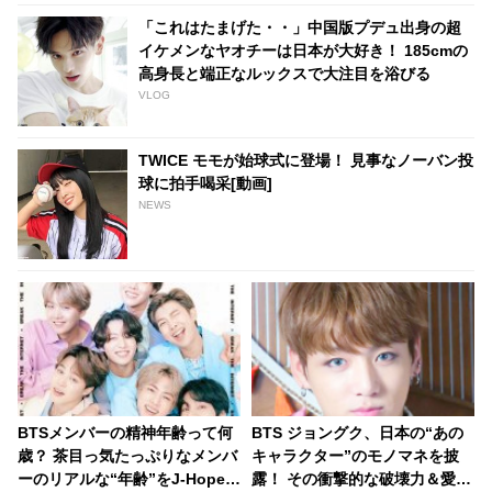
「これはたまげた・・」中国版プデュ出身の超
イケメンなヤオチーは日本が大好き！ 185cmの
高身長と端正なルックスで大注目を浴びる
VLOG
TWICE モモが始球式に登場！ 見事なノーバン投
球に拍手喝采[動画]
NEWS
BTSメンバーの精神年齢って何
BTS ジョングク、日本の“あの
歳？ 茶目っ気たっぷりなメンバ
キャラクター”のモノマネを披
ーのリアルな“年齢”をJ-Hopeが
露！ その衝撃的な破壊力＆愛ら