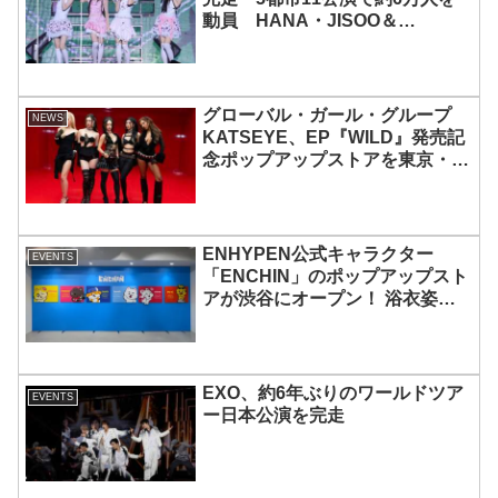
動員 HANA・JISOO＆
MOMOKAとのスペシャルコラボ
も実現
グローバル・ガール・グループ
NEWS
KATSEYE、EP『WILD』発売記
念ポップアップストアを東京・原
宿で開催 限定グッズも登場
ENHYPEN公式キャラクター
EVENTS
「ENCHIN」のポップアップスト
アが渋谷にオープン！ 浴衣姿の
「ENCHIN」が登場
EXO、約6年ぶりのワールドツア
EVENTS
ー日本公演を完走