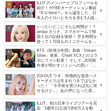
ILLIT のメンバーとプロフィールを
紹介！ HYBEオーディション番組
『R U Next？』から誕生した、日
本人のイロハとモカを含む5人組ガ
ールズグループ！ デビュー曲
いったいどこにそんな時間が！？
「Magnetic」がいきなりの大ヒッ
aespa カリナ、スマホゲームで韓
ト
国１位の記録を保持！ 空き時間を
使って１万回ものミニゲームをク
リア「芸能人たちが時間がないと
BTS（防弾少年団）新曲「Dream
言っているのは全部嘘」
Glow」発表、Charli XCXとのコラ
ボにファン歓喜！ そして...共同制
作者が明かすジミンへの思い「彼
の夢、そして彼の絶望から生まれ
た歌」
(G)I-DLE ウギ、特徴的な低音ハス
キーボイスは生まれつきではなか
った！ 「今手術を受ければ元に戻
せるけど...」 あの声になった原因
とは？
ILLIT、初の日本ライブツアーを完
走 5都市11公演で約6万人を動