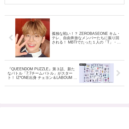
孤独な戦い！？ ZEROBASEONE キム・
テレ、自由奔放なメンバーたちに振り回
される！ MBTIでたった１人の「T」・・
「F」メンバーたちとの温度差に爆笑
『QUEENDOM PUZZLE』第３話、新た
なバトル「7:7チームバトル」がスター
ト！ IZ*ONE出身 チェヨン＆LABOUM ヘ
インの降板で大波乱・・ 必見のパフォー
マンスはABEMAにて見逃し配信中