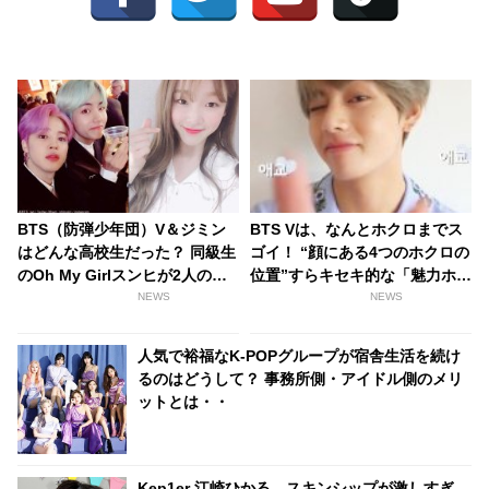
BTS（防弾少年団）V＆ジミン
BTS Vは、なんとホクロまでス
はどんな高校生だった？ 同級生
ゴイ！ “顔にある4つのホクロの
のOh My Girlスンヒが2人の過
位置”すらキセキ的な「魅力ホク
去を語る
ロ」とは？
NEWS
NEWS
人気で裕福なK-POPグループが宿舎生活を続け
るのはどうして？ 事務所側・アイドル側のメリ
ットとは・・
Kep1er 江崎ひかる、スキンシップが激しすぎ