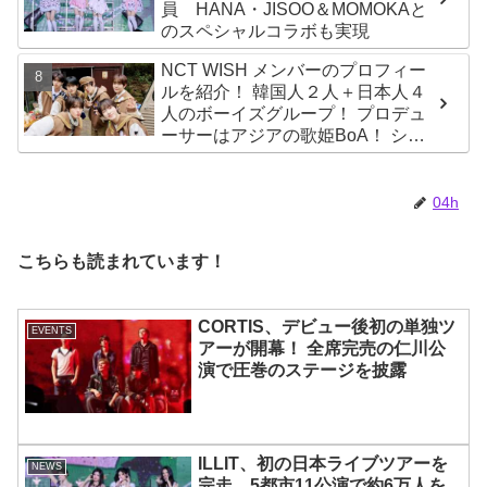
員 HANA・JISOO＆MOMOKAと
のスペシャルコラボも実現
NCT WISH メンバーのプロフィー
ルを紹介！ 韓国人２人＋日本人４
人のボーイズグループ！ プロデュ
ーサーはアジアの歌姫BoA！ シオ
ン、ジェヒ、リク、ユウシ、リョ
ウ、サクヤの魅力を徹底解説
04h
こちらも読まれています！
CORTIS、デビュー後初の単独ツ
EVENTS
アーが開幕！ 全席完売の仁川公
演で圧巻のステージを披露
ILLIT、初の日本ライブツアーを
NEWS
完走 5都市11公演で約6万人を