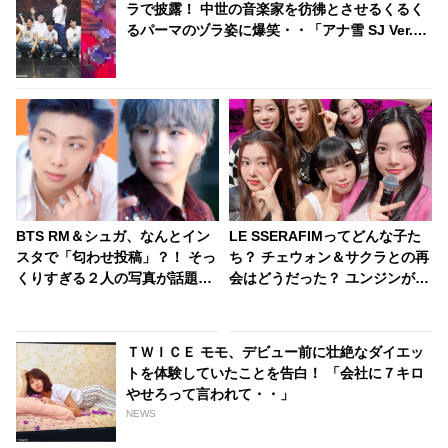
ラで披露！ 中世の音楽家を彷彿とさせるくるく
るパーマのヅラ姿に爆笑・・「アナ雪 SJ Ver.」
に続く伝説のステージが更新
BTS RM＆シュガ、なんとイン
LE SSERAFIMってどんな子た
スタで「匂わせ投稿」？！ そっ
ち？ チェウォン＆サクラとの再
くりすぎる２人の写真が話題
会はどうだった？ ユンジンがメ
に・・ 全く同じ場所、同じ角度
ンバーの素顔を明かす
から撮影されている徹底的な匂
わせぶりにファンも爆笑
ＴＷＩＣＥ モモ、デビュー前に壮絶なダイエッ
トを体験していたことを告白！ 「会社に７キロ
やせろって言われて・・」
NEWS