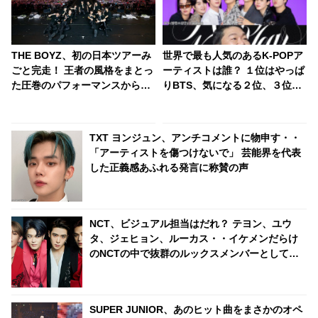
THE BOYZ、初の日本ツアーみ
世界で最も人気のあるK-POPア
ごと完走！ 王者の風格をまとっ
ーティストは誰？ １位はやっぱ
た圧巻のパフォーマンスからフ
りBTS、気になる２位、３位
ァンを溺愛する彼らの甘々な一
は…？ 日本のランキングには
面まで・・ 最終日の様子をたっ
KARA、少女時代もランクイ
ぷりレポート！「THE Bは俺の
ン！ 各国の個性あふれるデータ
TXT ヨンジュン、アンチコメントに物申す・・
だから…」 ファンへの愛情があ
に注目殺到
「アーティストを傷つけないで」 芸能界を代表
ふれて止まらないメンバーたち
した正義感あふれる発言に称賛の声
に悶絶！ 感動のサプライズも
NCT、ビジュアル担当はだれ？ テヨン、ユウ
タ、ジェヒョン、ルーカス・・イケメンだらけ
のNCTの中で抜群のルックスメンバーとして
堂々の１位に輝いたのは？
SUPER JUNIOR、あのヒット曲をまさかのオペ