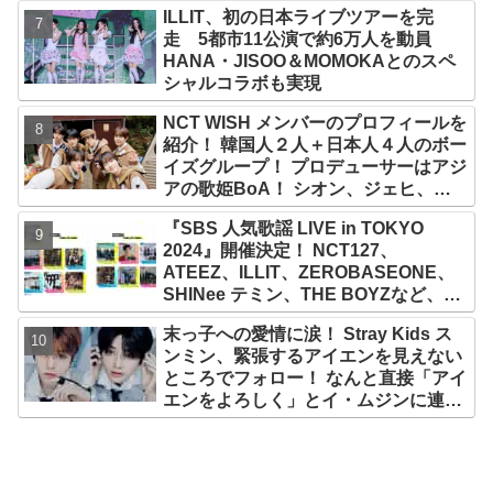
ILLIT、初の日本ライブツアーを完
走 5都市11公演で約6万人を動員
HANA・JISOO＆MOMOKAとのスペ
シャルコラボも実現
NCT WISH メンバーのプロフィールを
紹介！ 韓国人２人＋日本人４人のボー
イズグループ！ プロデューサーはアジ
アの歌姫BoA！ シオン、ジェヒ、リ
ク、ユウシ、リョウ、サクヤの魅力を
『SBS 人気歌謡 LIVE in TOKYO
徹底解説
2024』開催決定！ NCT127、
ATEEZ、ILLIT、ZEROBASEONE、
SHINee テミン、THE BOYZなど、豪
華アーティスト出演決定！ 10月12
末っ子への愛情に涙！ Stray Kids ス
日・13日、さいたまスーパーアリーナ
ンミン、緊張するアイエンを見えない
にて
ところでフォロー！ なんと直接「アイ
エンをよろしく」とイ・ムジンに連
絡… 愛にあふれたエピソードにファン
感動