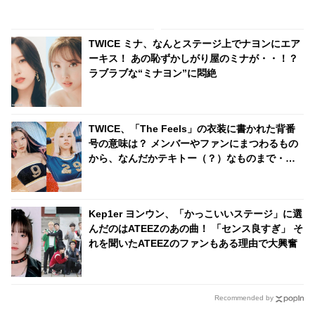
明かす
しさにメンバーまでもメロメロ
に… ファンの記憶に一生残るこ
ととなったジョングクのまさか
TWICE ミナ、なんとステージ上でナヨンにエア
のモノマネとは
ーキス！ あの恥ずかしがり屋のミナが・・！？
ラブラブな“ミナヨン”に悶絶
TWICE、「The Feels」の衣装に書かれた背番
号の意味は？ メンバーやファンにまつわるもの
から、なんだかテキトー（？）なものまで・・
気になるその意味とは？
Kep1er ヨンウン、「かっこいいステージ」に選
んだのはATEEZのあの曲！ 「センス良すぎ」 そ
れを聞いたATEEZのファンもある理由で大興奮
Recommended by