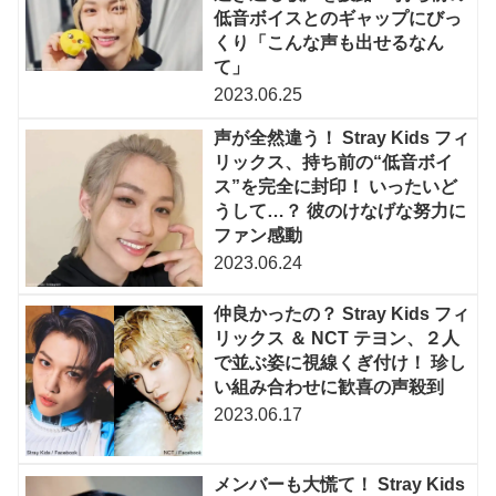
低音ボイスとのギャップにびっ
くり「こんな声も出せるなん
て」
2023.06.25
声が全然違う！ Stray Kids フィ
リックス、持ち前の“低音ボイ
ス”を完全に封印！ いったいど
うして…？ 彼のけなげな努力に
ファン感動
2023.06.24
仲良かったの？ Stray Kids フィ
リックス ＆ NCT テヨン、２人
で並ぶ姿に視線くぎ付け！ 珍し
い組み合わせに歓喜の声殺到
2023.06.17
メンバーも大慌て！ Stray Kids