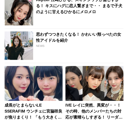
る！ キスにハグに恋人繋ぎまで・・ まるで子犬
のように甘えるひかるにメロメロ
思わずつつきたくなる！ かわいい頬っぺたの女
性アイドルを紹介
NEWS
成長がとまらないLE
IVE レイに突然、異変が・・！
SSERAFIM ウンチェに宮脇咲良
その時、他のメンバーたちの対
が焦りまくり！ 「もう大きくな
応が素晴らしすぎる！ リーダー
らないで」と切実にお願い
ユジン＆最年長 ガウルの頼もし