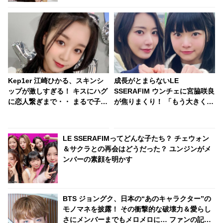
Kep1er 江崎ひかる、スキンシ
成長がとまらないLE
ップが激しすぎる！ キスにハグ
SSERAFIM ウンチェに宮脇咲良
に恋人繋ぎまで・・ まるで子犬
が焦りまくり！ 「もう大きくな
のように甘えるひかるにメロメ
らないで」と切実にお願い
ロ
LE SSERAFIMってどんな子たち？ チェウォン
＆サクラとの再会はどうだった？ ユンジンがメ
ンバーの素顔を明かす
BTS ジョングク、日本の“あのキャラクター”の
モノマネを披露！ その衝撃的な破壊力＆愛らし
さにメンバーまでもメロメロに… ファンの記憶