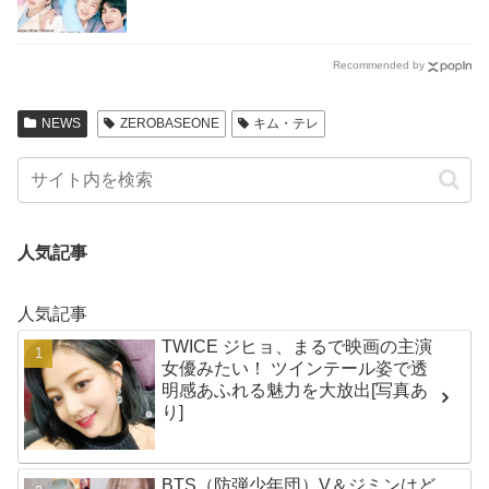
Recommended by
NEWS
ZEROBASEONE
キム・テレ
人気記事
人気記事
TWICE ジヒョ、まるで映画の主演
女優みたい！ ツインテール姿で透
明感あふれる魅力を大放出[写真あ
り]
BTS（防弾少年団）V＆ジミンはど