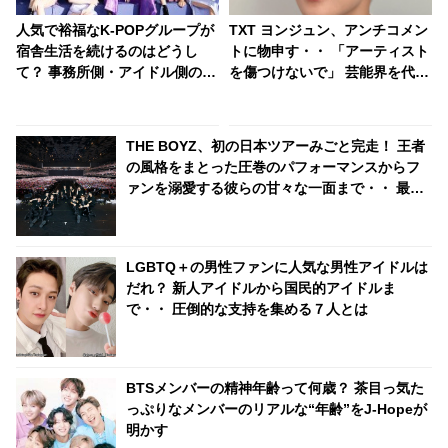
人気で裕福なK-POPグループが
TXT ヨンジュン、アンチコメン
宿舎生活を続けるのはどうし
トに物申す・・ 「アーティスト
て？ 事務所側・アイドル側のメ
を傷つけないで」 芸能界を代表
リットとは・・
した正義感あふれる発言に称賛
の声
THE BOYZ、初の日本ツアーみごと完走！ 王者
の風格をまとった圧巻のパフォーマンスからフ
ァンを溺愛する彼らの甘々な一面まで・・ 最終
日の様子をたっぷりレポート！「THE Bは俺の
だから…」 ファンへの愛情があふれて止まらな
いメンバーたちに悶絶！ 感動のサプライズも
LGBTQ＋の男性ファンに人気な男性アイドルは
だれ？ 新人アイドルから国民的アイドルま
で・・ 圧倒的な支持を集める７人とは
BTSメンバーの精神年齢って何歳？ 茶目っ気た
っぷりなメンバーのリアルな“年齢”をJ-Hopeが
明かす