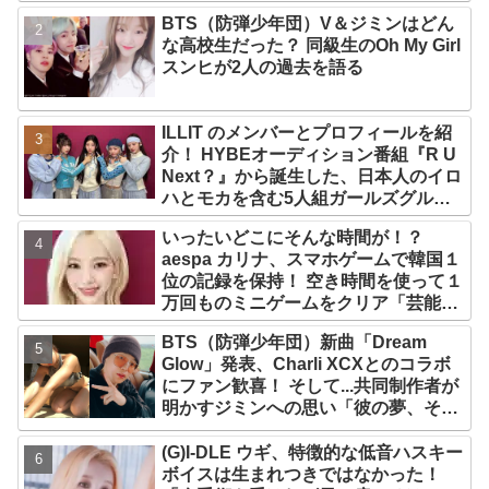
BTS（防弾少年団）V＆ジミンはどん
な高校生だった？ 同級生のOh My Girl
スンヒが2人の過去を語る
ILLIT のメンバーとプロフィールを紹
介！ HYBEオーディション番組『R U
Next？』から誕生した、日本人のイロ
ハとモカを含む5人組ガールズグルー
プ！ デビュー曲「Magnetic」がいき
いったいどこにそんな時間が！？
なりの大ヒット
aespa カリナ、スマホゲームで韓国１
位の記録を保持！ 空き時間を使って１
万回ものミニゲームをクリア「芸能人
たちが時間がないと言っているのは全
BTS（防弾少年団）新曲「Dream
部嘘」
Glow」発表、Charli XCXとのコラボ
にファン歓喜！ そして...共同制作者が
明かすジミンへの思い「彼の夢、そし
て彼の絶望から生まれた歌」
(G)I-DLE ウギ、特徴的な低音ハスキー
ボイスは生まれつきではなかった！