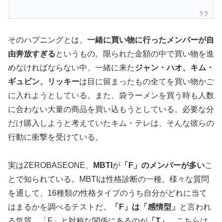
そのハプニングとは、
一緒に買い物に行ったメンバーが自
由奔放すぎる
というもの。限られた金額の中で買い物を進
めなければならない中、一緒に来た
ジャン・ハオ、キム・
ギュビン、リッキー
は目に留まったもの全てを買い物かご
に入れようとしている。また、袋ラーメンを買う時も人数
に合わない大量の商品を買い込もうとしている。必要な分
だけ購入しようと考えていたキム・テレは、そんな彼らの
行動に衝撃を受けている。
実はZEROBASEONE、
MBTI
が
「F」のメンバーが多い
こ
とで知られている。MBTIは性格診断の一種。様々な質問
を通して、16種類の性格タイプのうち自分がどれに当て
はまるかを調べるテストだ。
「F」は「感情型」
と言われ
る気質。「F」と対称な関係にあるのが
「T」
。こちらは