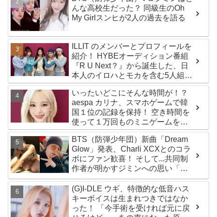
んな高校生だった？ 同級生のOh
My Girlスンヒが2人の過去を語る
ILLIT のメンバーとプロフィールを
紹介！ HYBEオーディション番組
『R U Next？』から誕生した、日
本人のイロハとモカを含む5人組ガ
ールズグループ！ デビュー曲
いったいどこにそんな時間が！？
「Magnetic」がいきなりの大ヒッ
aespa カリナ、スマホゲームで韓
ト
国１位の記録を保持！ 空き時間を
使って１万回ものミニゲームをク
リア「芸能人たちが時間がないと
BTS（防弾少年団）新曲「Dream
言っているのは全部嘘」
Glow」発表、Charli XCXとのコラ
ボにファン歓喜！ そして...共同制
作者が明かすジミンへの思い「彼
の夢、そして彼の絶望から生まれ
た歌」
(G)I-DLE ウギ、特徴的な低音ハス
キーボイスは生まれつきではなか
った！ 「今手術を受ければ元に戻