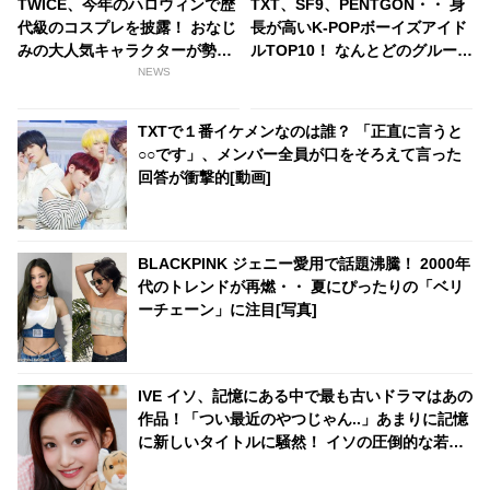
TWICE、今年のハロウィンで歴
TXT、SF9、PENTGON・・ 身
代級のコスプレを披露！ おなじ
長が高いK-POPボーイズアイド
みの大人気キャラクターが勢揃
ルTOP10！ なんとどのグループ
い
も平均身長が180センチ超え！
NEWS
全員が185センチ以上のグルー
プも
TXTで１番イケメンなのは誰？ 「正直に言うと
○○です」、メンバー全員が口をそろえて言った
回答が衝撃的[動画]
BLACKPINK ジェニー愛用で話題沸騰！ 2000年
代のトレンドが再燃・・ 夏にぴったりの「ベリ
ーチェーン」に注目[写真]
IVE イソ、記憶にある中で最も古いドラマはあの
作品！「つい最近のやつじゃん..」あまりに記憶
に新しいタイトルに騒然！ イソの圧倒的な若さ
を証明する回答に驚きの声