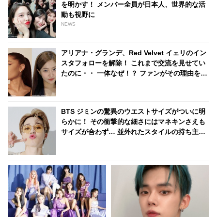
を明かす！ メンバー全員が日本人、世界的な活
動も視野に
NEWS
アリアナ・グランデ、Red Velvet イェリのイン
スタフォローを解除！ これまで交流を見せてい
たのに・・ 一体なぜ！？ ファンがその理由を推
測
BTS ジミンの驚異のウエストサイズがついに明
らかに！ その衝撃的な細さにはマネキンさえも
サイズが合わず… 並外れたスタイルの持ち主で
あるジミンの衣装に隠されたまさかの事実にフ
ァンは「信じられない…」と騒然