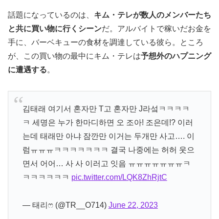
話題になっているのは、
キム・テレが数人のメンバーたち
と共に買い物に行くシーン
だ。アルバイトで稼いだお金を
手に、バーベキューの食材を調達している彼ら。ところ
が、この買い物の最中にキム・テレは
予想外のハプニング
に遭遇する
。
김태래 여기서 혼자만 T고 혼자만 J라섴ㅋㅋㅋㅋ
ㅋ 세명은 누가 한마디하면 오 조아! 조은데!? 이러
는데 태래만 아냐 잠깐만 이거는 두개만 사고…. 이
럼ㅠㅠㅠㅋㅋㅋㅋㅋㅋㅋ 결국 나중에는 허허 웃으
면서 어어… 사 사 이러고 잇음 ㅠㅠㅠㅠㅠㅠㅠㅋ
ㅋㅋㅋㅋㅋㅋ
pic.twitter.com/LQK8ZhRjtC
— 태리ෆ (@TR__O714)
June 22, 2023