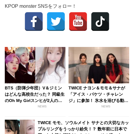
KPOP monster SNSをフォロー！
BTS（防弾少年団）V＆ジミン
TWICE ナヨン＆モモ＆サナが
はどんな高校生だった？ 同級生
「アイス・バケツ・チャレン
のOh My Girlスンヒが2人の過
ジ」に参加！ 氷水を浴びる動画
去を語る
を公開
NEWS
NEWS
TWICE モモ、ソウルメイト サナとの大切なカッ
プルリングをうっかり紛失！？ 数年前に日本で