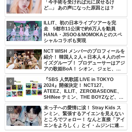
「今手術を受ければ元に戻せるけ
ど...」 あの声になった原因とは？
ILLIT、初の日本ライブツアーを完
走 5都市11公演で約6万人を動員
HANA・JISOO＆MOMOKAとのスペ
シャルコラボも実現
NCT WISH メンバーのプロフィールを
紹介！ 韓国人２人＋日本人４人のボー
イズグループ！ プロデューサーはアジ
アの歌姫BoA！ シオン、ジェヒ、リ
ク、ユウシ、リョウ、サクヤの魅力を
『SBS 人気歌謡 LIVE in TOKYO
徹底解説
2024』開催決定！ NCT127、
ATEEZ、ILLIT、ZEROBASEONE、
SHINee テミン、THE BOYZなど、豪
華アーティスト出演決定！ 10月12
末っ子への愛情に涙！ Stray Kids ス
日・13日、さいたまスーパーアリーナ
ンミン、緊張するアイエンを見えない
にて
ところでフォロー！ なんと直接「アイ
エンをよろしく」とイ・ムジンに連
絡… 愛にあふれたエピソードにファン