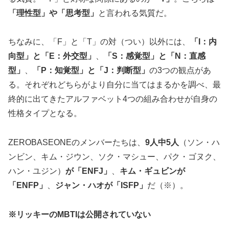
「理性型」や「思考型」
と言われる気質だ。
ちなみに、「F」と「T」の対（つい）以外には、
「I：内
向型」と「E：外交型」
、
「S：感覚型」と「N：直感
型」
、
「P：知覚型」と「J：判断型」
の3つの観点があ
る。それぞれどちらがより自分に当てはまるかを調べ、最
終的に出てきたアルファベット4つの組み合わせが自身の
性格タイプとなる。
ZEROBASEONEのメンバーたちは、
9人中5人
（ソン・ハ
ンビン、キム・ジウン、ソク・マシュー、パク・ゴヌク、
ハン・ユジン）
が「ENFJ」
、
キム・ギュビンが
「ENFP」
、
ジャン・ハオが「ISFP」
だ（※）。
※リッキーのMBTIは公開されていない