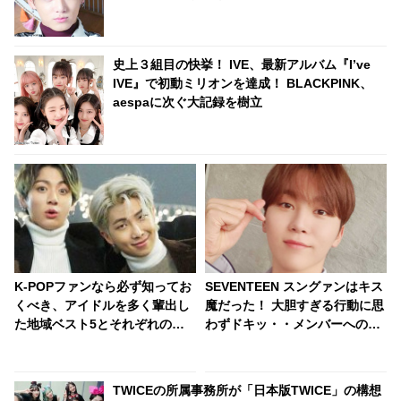
に一生残ることとなったジョングクのまさかの
モノマネとは
史上３組目の快挙！ IVE、最新アルバム『I’ve
IVE』で初動ミリオンを達成！ BLACKPINK、
aespaに次ぐ大記録を樹立
K-POPファンなら必ず知ってお
SEVENTEEN スングァンはキス
くべき、アイドルを多く輩出し
魔だった！ 大胆すぎる行動に思
た地域ベスト5とそれぞれの特
わずドキッ・・メンバーへの愛
徴が明らかに！ あなたの推しの
情表現が超かわいい
出身地はどんなところ？
TWICEの所属事務所が「日本版TWICE」の構想