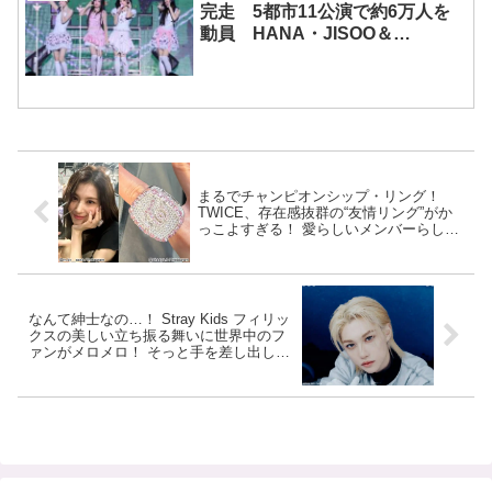
完走 5都市11公演で約6万人を
動員 HANA・JISOO＆
MOMOKAとのスペシャルコラボ
も実現
まるでチャンピオンシップ・リング！
TWICE、存在感抜群の“友情リング”がか
っこよすぎる！ 愛らしいメンバーらしく
ない（？）超ゴージャスなデザインに注
目殺到
なんて紳士なの…！ Stray Kids フィリッ
クスの美しい立ち振る舞いに世界中のフ
ァンがメロメロ！ そっと手を差し出し、
スマートにエスコートする姿に称賛の声
殺到