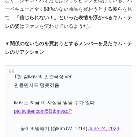
なく、ジャン・ハオたちはショッピングを続けている。バ
ーベキューと全く関係のない商品を買おうとする彼らを見
て、
「信じられない！」といった表情を浮かべるキム・テ
レの姿
はファンを笑わせているようだ。
▼関係のないものを買おうとするメンバーを見たキム・テ
レのリアクション
T형 김태래의 인간극장 ver
만들면서도 댕웃겼음
태래는 지금 이 사실을 믿을 수가 없다
pic.twitter.com/5f1tbmyaoP
— 웅이의망태기 (@kimJW_1214)
June 24, 2023