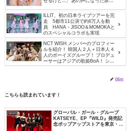
せるけど...」 あの声になった原因
とは？
ILLIT、初の日本ライブツアーを完
走 5都市11公演で約6万人を動
員 HANA・JISOO＆MOMOKAと
のスペシャルコラボも実現
NCT WISH メンバーのプロフィー
ルを紹介！ 韓国人２人＋日本人４
人のボーイズグループ！ プロデュ
ーサーはアジアの歌姫BoA！ シオ
ン、ジェヒ、リク、ユウシ、リョ
ウ、サクヤの魅力を徹底解説
06m
こちらも読まれています！
グローバル・ガール・グループ
NEWS
KATSEYE、EP『WILD』発売記
念ポップアップストアを東京・原
宿で開催 限定グッズも登場