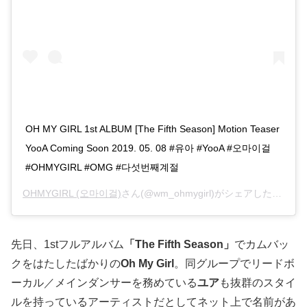
OH MY GIRL 1st ALBUM [The Fifth Season] Motion Teaser
YooA Coming Soon 2019. 05. 08 #유아 #YooA #오마이걸
#OHMYGIRL #OMG #다섯번째계절
OHMYGIRL (오마이걸)
さん(@wm_ohmygirl)がシェアした投稿 –
先日、1stフルアルバム
「The Fifth Season」
でカムバッ
クをはたしたばかりの
Oh My Girl
。同グループでリードボ
ーカル／メインダンサーを務めている
ユア
も抜群のスタイ
ルを持っているアーティストだとしてネット上で名前があ