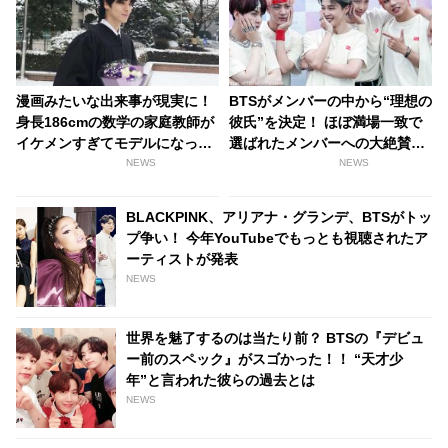
漫画みたいな出来事が現実に！
BTSがメンバーの中から“理想の
身長186cmの数学の家庭教師が
彼氏”を決定！ ほぼ満場一致で
イケメンすぎてモデルになっち
選ばれたメンバーへの大絶賛の
ゃった件
理由に胸キュン必至！ 7人の美
NEWS
NEWS
男子が選ぶ最高の男とは？「彼
女にも優しくしてくれると思
BLACKPINK、アリアナ・グランデ、BTSがトッ
う」
プ争い！ 今年YouTubeでもっとも視聴されたア
ーティストが発表
NEWS
世界を魅了するのは当たり前？ BTSの『デビュ
ー前のスペック』がスゴかった！！ “天才少
年”と言われた彼らの過去とは
NEWS