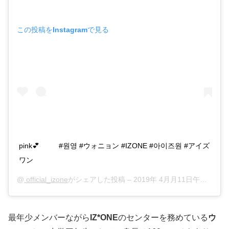
この投稿をInstagramで見る
pink💕 ⠀⠀⠀ #원영 #ウォニョン #IZONE #아이즈원 #アイズ
ワン
@
official_izone
がシェアした投稿 –
2019年 4月月11日午前3時41分PDT
最年少メンバーながら
IZ*ONE
のセンターを務めている
ウ