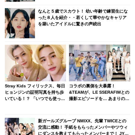
なんと５歳でスカウト！ 幼い年齢で練習生にな
った８人を紹介・・若くして華やかなキャリア
を築いたアイドルに驚きの声続出
Stray Kids フィリックス、毎日
コラボの裏側を大暴露！
ヒョンジンの証明写真を持ち歩
&TEAMが、LE SSERAFIMとの
いている！？ 「いつでも使って
撮影エピソードを… あまりの緊
いいよ」・・ 仲のよさが伝わる
張感から、メンバーたちがとっ
エピソードがかわいらしい
た予想外の行動とは…？ 斬新す
ぎる気遣いが面白すぎるとファ
新ガールズグループ NMIXX、先輩 TWICEとの
ンほっこり
交流に感動！ 手紙をもらったメンバーやツウィ
にダンスを教えてもらったメンバーまで！ JYP