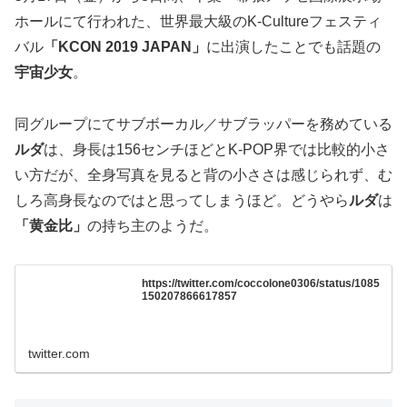
ホールにて行われた、世界最大級のK-Cultureフェスティ
バル
「KCON 2019 JAPAN」
に出演したことでも話題の
宇宙少女
。
同グループにてサブボーカル／サブラッパーを務めている
ルダ
は、身長は156センチほどとK-POP界では比較的小さ
い方だが、全身写真を見ると背の小ささは感じられず、む
しろ高身長なのではと思ってしまうほど。どうやら
ルダ
は
「黄金比」
の持ち主のようだ。
https://twitter.com/coccolone0306/status/1085
150207866617857
twitter.com