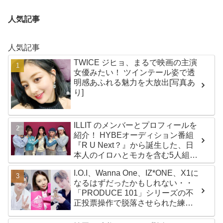
人気記事
人気記事
TWICE ジヒョ、まるで映画の主演
女優みたい！ ツインテール姿で透
明感あふれる魅力を大放出[写真あ
り]
ILLIT のメンバーとプロフィールを
紹介！ HYBEオーディション番組
『R U Next？』から誕生した、日
本人のイロハとモカを含む5人組ガ
ールズグループ！ デビュー曲
I.O.I、Wanna One、IZ*ONE、X1に
「Magnetic」がいきなりの大ヒッ
なるはずだったかもしれない・・
ト
「PRODUCE 101」シリーズの不
正投票操作で脱落させられた練習
生12人の氏名が公表