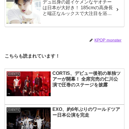
デュ出身の超イケメンなヤオチー
は日本が大好き！ 185cmの高身長
と端正なルックスで大注目を浴び
る
KPOP monster
こちらも読まれています！
CORTIS、デビュー後初の単独ツ
EVENTS
アーが開幕！ 全席完売の仁川公
演で圧巻のステージを披露
EXO、約6年ぶりのワールドツア
EVENTS
ー日本公演を完走