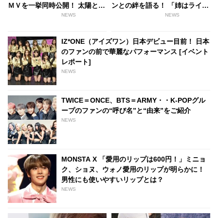
ＭＶを一挙同時公開！ 太陽と
ンとの絆を語る！ 「姉はライバ
月… 二つの異なるコンセプトに
ルなんかじゃなくて・・」
NEWS
NEWS
挑戦
IZ*ONE（アイズワン）日本デビュー目前！ 日本
のファンの前で華麗なパフォーマンス [イベント
レポート]
NEWS
TWICE＝ONCE、BTS＝ARMY・・K-POPグル
ープのファンの“呼び名”と“由来”をご紹介
NEWS
MONSTA X 「愛用のリップは600円！」ミニョ
ク、ショヌ、ウォノ愛用のリップが明らかに！
男性にも使いやすいリップとは？
NEWS