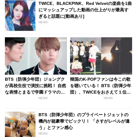
TWICE、BLACKPINK、Red Velvetの楽曲を1曲
にマッシュアップした動画の仕上がりが最高す
ぎると話題に[動画あり]
NEWS
BTS（防弾少年団）ジョングク
韓国のK-POPファンは今この歌
が高校生役で演技に挑戦！ 自然
を聴いている！ BTS（防弾少年
な表情とまるで学園ドラマの主
団）、TWICEをおさえて１位に
人公のようなオーラにファンは
輝いたのはだれ？
NEWS
NEWS
大興奮「今すぐここに転校した
い」
BTS（防弾少年団）のプライベートジェットの
機内が超豪華でビックリ！ 「さすがレベルが違
う」とファン感心
NEWS