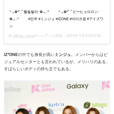
*.:｡✿*ﾟ¨ﾟ삘릴릴리･✿.｡.:* ⠀⠀⠀ *.:｡✿*ﾟ¨ﾟピーヒョロロン･
✿.｡.:* ⠀⠀⠀ #민주 #ミンジュ #IZONE #아이즈원 #アイズワ
ン
@
official_izone
がシェアした投稿 –
2019年 5月月8日午前2時40分PDT
IZ*ONE
の中でも身長が高い
ミンジュ
。メンバーからはビ
ジュアルセンターとも言われているが、メリハリのある、
すばらしいボディの持ち主でもある。