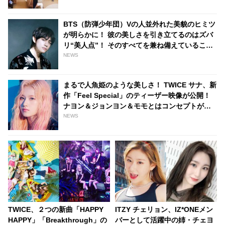
BTS（防弾少年団）Vの人並外れた美貌のヒミツ
が明らかに！ 彼の美しさを引き立てるのはズバ
リ“美人点”！ そのすべてを兼ね備えていること
が判明
NEWS
まるで人魚姫のような美しさ！ TWICE サナ、新
作「Feel Special」のティーザー映像が公開！
ナヨン＆ジョンヨン＆モモとはコンセプトがち
ょっぴり違う・・？
NEWS
TWICE、２つの新曲「HAPPY
ITZY チェリョン、IZ*ONEメン
HAPPY」「Breakthrough」の
バーとして活躍中の姉・チェヨ