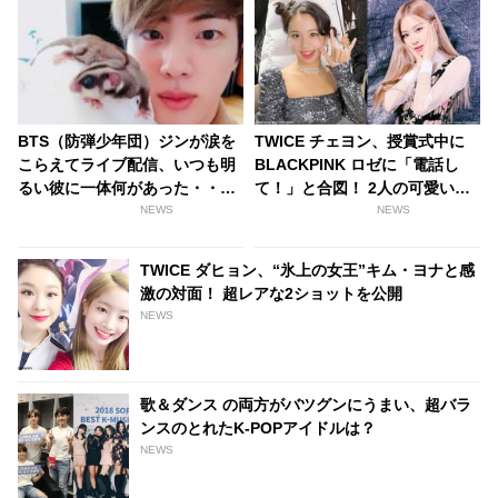
BTS（防弾少年団）ジンが涙を
TWICE チェヨン、授賞式中に
こらえてライブ配信、いつも明
BLACKPINK ロゼに「電話し
るい彼に一体何があった・・？
て！」と合図！ 2人の可愛いや
[動画あり]
りとりが話題に
NEWS
NEWS
TWICE ダヒョン、“氷上の女王”キム・ヨナと感
激の対面！ 超レアな2ショットを公開
NEWS
歌＆ダンス の両方がバツグンにうまい、超バラ
ンスのとれたK-POPアイドルは？
NEWS