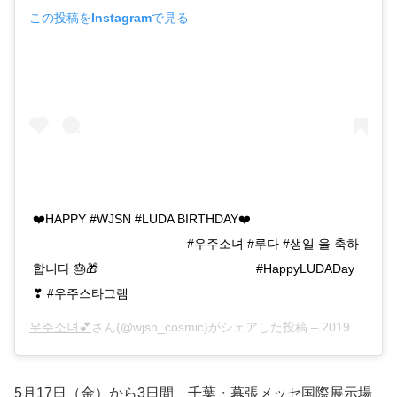
この投稿をInstagramで見る
❤️HAPPY #WJSN #LUDA BIRTHDAY❤️
⠀⠀⠀⠀⠀⠀⠀⠀⠀⠀⠀⠀⠀⠀⠀⠀⠀ #우주소녀 #루다 #생일 을 축하
합니다 🎂🎁 ⠀⠀⠀⠀⠀⠀⠀⠀⠀⠀⠀⠀⠀⠀⠀⠀⠀ #HappyLUDADay
❣ #우주스타그램
우주소녀💕
さん(@wjsn_cosmic)がシェアした投稿 –
2019年 3月月5日午前7時00分PST
5月17日（金）から3日間、千葉・幕張メッセ国際展示場