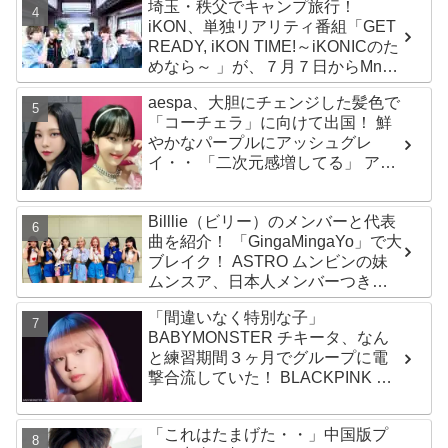
埼玉・秩父でキャンプ旅行！
iKON、単独リアリティ番組「GET
READY, iKON TIME!～iKONICのた
めなら～ 」が、７月７日からMnet
で放送・配信スタート
aespa、大胆にチェンジした髪色で
「コーチェラ」に向けて出国！ 鮮
やかなパープルにアッシュグレ
イ・・ 「二次元感増してる」 アバ
ターと完全一致のその姿に悶絶
Billlie（ビリー）のメンバーと代表
曲を紹介！ 「GingaMingaYo」で大
ブレイク！ ASTRO ムンビンの妹
ムンスア、日本人メンバーつき、
はるなを要する７人組ガールズグ
「間違いなく特別な子」
ループ！ その魅力を徹底チェック
BABYMONSTER チキータ、なん
と練習期間３ヶ月でグループに電
撃合流していた！ BLACKPINK リ
サも太鼓判！ 圧巻の才能でYGエン
タの重鎮を唸らせる
「これはたまげた・・」中国版プ