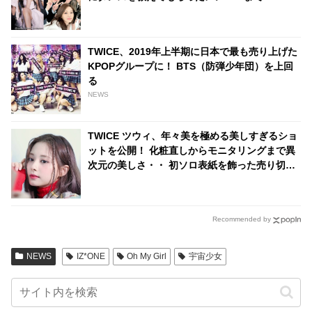
ファミリーの絆にほっこり
TWICE、2019年上半期に日本で最も売り上げた
KPOPグループに！ BTS（防弾少年団）を上回
る
NEWS
TWICE ツウィ、年々美を極める美しすぎるショ
ットを公開！ 化粧直しからモニタリングまで異
次元の美しさ・・ 初ソロ表紙を飾った売り切れ
続出の雑誌撮影シーンに悶絶
Recommended by
NEWS
IZ*ONE
Oh My Girl
宇宙少女