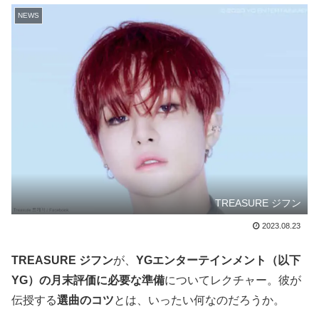
NEWS
TREASURE ジフン
2023.08.23
TREASURE ジフン
が、
YGエンターテインメント（以下
YG）の月末評価に必要な準備
についてレクチャー。彼が
伝授する
選曲のコツ
とは、いったい何なのだろうか。