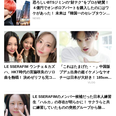
恐ろしいBTSジミンの“財テク”をプロが絶賛！
４億円でオンボロアパートを購入したのにはワ
ケがあった！ 未来は『韓国一のセレブタウン』
の地主になるってホント？
NEWS
LE SSERAFIM ウンチェ＆カズ
「これはたまげた・・」中国版
ハ、HKT時代の宮脇咲良のソロ
プデュ出身の超イケメンなヤオ
曲を熱唱！ 決めゼリフも完コ
チーは日本が大好き！ 185cmの
ピ、興奮のあまり大絶叫・・ そ
高身長と端正なルックスで大注
VLOG
の姿は熱烈ファンそのもの！
目を浴びる
「この動画毎週見てる」
LE SSERAFIMのメンバー候補だった日本人練習
生「ハルカ」の存在が明らかに！ サクラらと共
に練習していたものの突然グループから除
外・・ 練習生を待ち受ける残酷な運命に衝撃