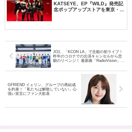
KATSEYE、EP『WILD』発売記
念ポップアップストアを東京・原
宿で開催 限定グッズも登場
JO1、「KCON LA」で念願の初ライブ！
昨年のコロナでの出演キャンセルから悲
願のリベンジ！ 最新曲「RadioVision」披
露＆SEVENTEENの大ヒット曲「孫悟空
（Super）」をカバー！ クオリティが高
すぎるとSNSで大絶賛
GFRIEND イェリン、グループの再結成
を約束！「私たちは解散していない」心
強い宣言にファン大歓喜