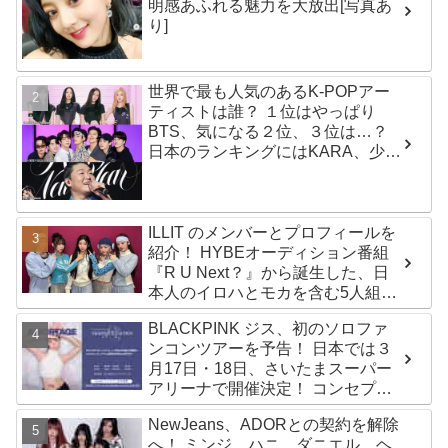
明感あふれる魅力を大放出[写真あ
り]
世界で最も人気のあるK-POPアー
ティストは誰？ １位はやっぱり
BTS、気になる２位、３位は…？
日本のランキングにはKARA、少女
時代もランクイン！ 各国の個性あ
ふれるデータに注目殺到
ILLIT のメンバーとプロフィールを
紹介！ HYBEオーディション番組
『R U Next？』から誕生した、日
本人のイロハとモカを含む5人組ガ
ールズグループ！ デビュー曲
BLACKPINK ジス、初のソロファ
「Magnetic」がいきなりの大ヒッ
ンコンツアーを予告！ 日本では３
ト
月17日・18日、さいたまスーパー
アリーナで開催決定！ コンセプト
は“愛のカケラ”！？ 14日には新ア
NewJeans、ADORとの契約を解除
ルバム『AMORTAGE』もリリース
へ！ ミンジ、ハニ、ダニエル、ヘ