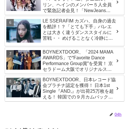
リン、ヘインのメンバー５人全員
で緊急記者会見！「NewJeans
never dies!」と微笑みの宣言！
LE SSERAFIM カズハ、自身の過去
ADOR側、2029年まで契約有効と
を酷評！？「とても下手」バレエ
主張
とは大きく違うダンススタイルに
苦戦・・ めげることなく冷静に努
力を重ねる姿に称賛の声続々
BOYNEXTDOOR、「2024 MAMA
AWARDS」で“Favorite Dance
Performance Group賞”を受賞！ 京
セラドーム大阪でオリジナルステ
ージパフォーマンス披露！ 卒業パ
BOYNEXTDOOR、日本レコード協
ーティーをコンセプトにスーツで
会プラチナ認定を獲得！ 日本1st
魅了【動画あり】
Single『AND,』が出荷25万枚を超
える！ 韓国での９月カムバックも
決定
04h