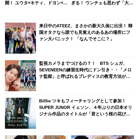
開！ ユウタ×キティ、ドヨン×ク
ぎる！ ウンチェも思わず「大丈
ロミ・・ 見事にマッチしたキャ
夫ですか？」と困惑… いったい
ラがかわいすぎる
どんな髪型？
来日中のATEEZ、まさかの新大久保に出没！ 韓
国オタクなら誰でも見覚えのあるあの場所にフ
ァン大パニック！ 「なんでそこに？」
監視カメラまでつけるの？！ BTS シュガ、
SEVENEENの練習生時代にドン引き・・「メロ
ナ監獄」と呼ばれるプレディスの教育方法が過
酷すぎる
Billlie ツキもフィーチャリングとして参加！
SUPER JUNOR イェソン、４年ぶりの日本オリ
ジナル作品のタイトルが「君という桜の花びら
が僕の心に舞い降りた。」に決定！ ONE OK
ROCK「C.h.a.o.s.m.y.t.h.」のカバーも収録