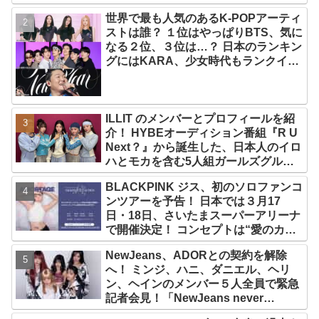
世界で最も人気のあるK-POPアーティ
ストは誰？ １位はやっぱりBTS、気に
なる２位、３位は…？ 日本のランキン
グにはKARA、少女時代もランクイ
ン！ 各国の個性あふれるデータに注目
殺到
ILLIT のメンバーとプロフィールを紹
介！ HYBEオーディション番組『R U
Next？』から誕生した、日本人のイロ
ハとモカを含む5人組ガールズグルー
プ！ デビュー曲「Magnetic」がいき
BLACKPINK ジス、初のソロファンコ
なりの大ヒット
ンツアーを予告！ 日本では３月17
日・18日、さいたまスーパーアリーナ
で開催決定！ コンセプトは“愛のカケ
ラ”！？ 14日には新アルバム
NewJeans、ADORとの契約を解除
『AMORTAGE』もリリース
へ！ ミンジ、ハニ、ダニエル、ヘリ
ン、ヘインのメンバー５人全員で緊急
記者会見！「NewJeans never
dies!」と微笑みの宣言！ ADOR側、