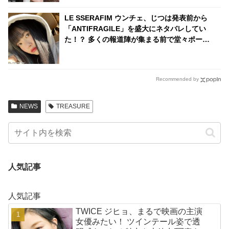
LE SSERAFIM ウンチェ、じつは発表前から
「ANTIFRAGILE」を盛大にネタバレしてい
た！？ 多くの報道陣が集まる前で堂々ポー
ズ・・ いたずらっ子な姿に注目殺到
Recommended by
NEWS
TREASURE
人気記事
人気記事
TWICE ジヒョ、まるで映画の主演
女優みたい！ ツインテール姿で透