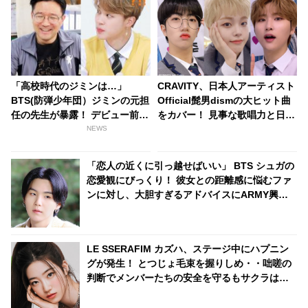
「高校時代のジミンは…」
CRAVITY、日本人アーティスト
BTS(防弾少年団）ジミンの元担
Official髭男dismの大ヒット曲
任の先生が暴露！ デビュー前は
をカバー！ 見事な歌唱力と日本
どんな少年だった…？
語力に驚き・・「ほんとに夢じ
NEWS
ゃない？」まさかのサプライズ
に歓喜
「恋人の近くに引っ越せばいい」 BTS シュガの
恋愛観にびっくり！ 彼女との距離感に悩むファ
ンに対し、大胆すぎるアドバイスにARMY興味
津々「シュガはかわいい恋人になるね」
LE SSERAFIM カズハ、ステージ中にハプニン
グが発生！ とつじょ毛束を握りしめ・・咄嗟の
判断でメンバーたちの安全を守るもサクラは爆
笑