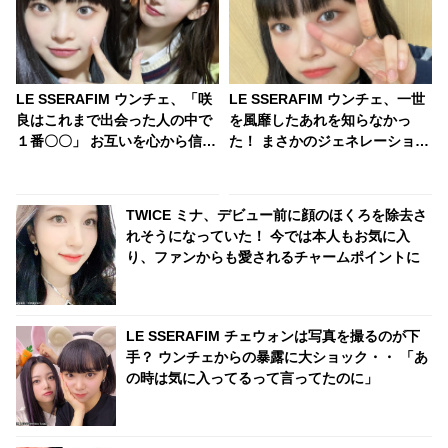
LE SSERAFIM ウンチェ、「咲
LE SSERAFIM ウンチェ、一世
良はこれまで出会った人の中で
を風靡したあれを知らなかっ
１番〇〇」 お互いを心から信頼
た！ まさかのジェネレーション
し合う姿に感動… グループ最年
ギャップに衝撃「これを知らな
長・最年少ペアの絆に注目
いなんてありえますか？」彼女
の若さを実感させられる発言に
TWICE ミナ、デビュー前に顔のほくろを除去さ
驚き
れそうになっていた！ 今では本人もお気に入
り、ファンからも愛されるチャームポイントに
LE SSERAFIM チェウォンは写真を撮るのが下
手？ ウンチェからの暴露に大ショック・・ 「あ
の時は気に入ってるって言ってたのに」