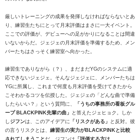
厳しいトレーニングの成果を発揮しなければならないとあ
り、練習生たちにとって月末評価はまさに一大イベント。
ここでの評価が、デビューへの足がかりになることは間違
いないからだ。ジェジェの月末評価を準備するため、メン
バーたちはさっそく練習室へ向かった。
練習生でありながら（？）、まだまだYGのシステムに適
応できないジェジェ。そんなジェジェに、メンバーたちは
YGに所属し、これまで何度も月末評価を受けてきたから
こそわかるコツを伝授した。ジェジェの「どんな曲で準備
したらいい？」という質問に、
「うちの事務所の看板グル
ープ BLACKPINK先輩の曲」
と答えたジェヒョク。しか
し
ジフン
は、このアイデアに
「リスクがある」
と反対。彼
の言うリスクとは、
練習生の実力がBLACKPINKと比較
されてしまうこと
だ。ジフンは
「評価する方は