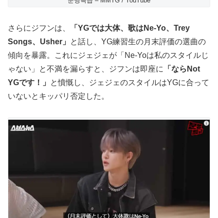
문명특급 – MMTG / YouTube
さらにジフンは、
「YGでは大体、歌はNe-Yo、Trey
Songs、Usher」
と話し、YG練習生の月末評価の選曲の
傾向を暴露。これにジェジェが「Ne-Yoは私のスタイルじ
ゃない」と不満を漏らすと、ジフンは即座に
「ならNot
YGです！」
と憤慨し、ジェジェのスタイルはYGに合って
いないとキッパリ否定した。