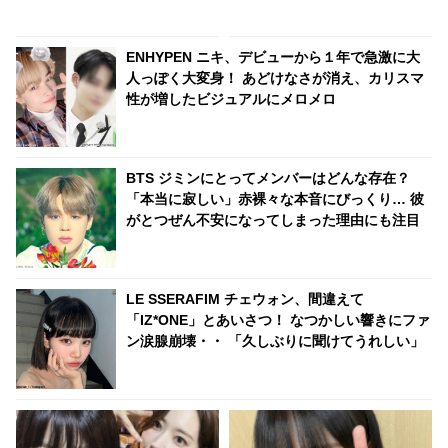
手、俳優として活躍するその人
は…？ 日本のランキングには
物とは？
KARA、少女時代もランクイ
ン！ 各国の個性あふれるデータ
ENHYPEN ニキ、デビューから１年で急激に大
に注目殺到
人っぽく大変身！ あどけなさが消え、カリスマ
性が増したビジュアルにメロメロ
BTS ジミンにとってメンバーはどんな存在？
「本当に寂しい」赤裸々な本音にびっくり… 彼
がとつぜん不安になってしまった理由にも注目
LE SSERAFIM チェウォン、間違えて
「IZ*ONE」とあいさつ！ なつかしい響きにファ
ン涙腺崩壊・・ 「久しぶりに聞けてうれしい」