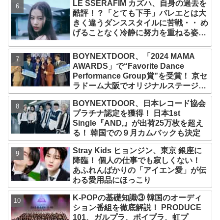
LE SSERAFIM カズハ、自身の過去を
2029年まで契約有効と主張
酷評！？「とても下手」バレエとは大
きく違うダンススタイルに苦戦・・ め
げることなく冷静に努力を重ねる姿に
称賛の声続々
BOYNEXTDOOR、「2024 MAMA
AWARDS」で“Favorite Dance
Performance Group賞”を受賞！ 京セ
ラドーム大阪でオリジナルステージパ
フォーマンス披露！ 卒業パーティーを
BOYNEXTDOOR、日本レコード協会
コンセプトにスーツで魅了【動画あ
プラチナ認定を獲得！ 日本1st
り】
Single『AND,』が出荷25万枚を超え
る！ 韓国での９月カムバックも決定
Stray Kids ヒョンジン、東京 銀座に
降臨！ 個人の仕事でも寂しくない！
あふれんばかりの「アイエン愛」が伝
わる愛用品にほっこり
K-POPの基礎知識③ 韓国のオーディ
ション番組を徹底解説！ PRODUCE
101、ガルプラ、ボイプラ、虹プ