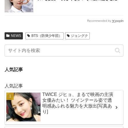
の声殺到… 予想だにしなかったイメチェンが美
しすぎる
Recommended by
NEWS
BTS（防弾少年団）
ジョングク
人気記事
人気記事
TWICE ジヒョ、まるで映画の主演
女優みたい！ ツインテール姿で透
明感あふれる魅力を大放出[写真あ
り]