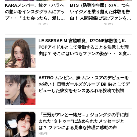
KARAメンバー、故ク・ハラへ
BTS（防弾少年団）のＶ、つら
の想いをインスタグラムにアッ
いイジメを乗り越えた体験を告
プ・・「また会ったら、愛して
白！ 人間関係に悩むファンを勇
るって言ってあげるね」
気づける
NEWS
NEWS
LE SSERAFIM 宮脇咲良、IZ*ONE解散後もK-
POPアイドルとして活動することを決意した理
由は？ そこにはいつもファンの姿が・・ ３度目
のデビューを果たした彼女のアイドルに対する
熱い思いに感動
ASTRO ムンビン、妹 ムン・スアのデビューを
お祝い！ 日韓ガールズグループ Billlieとしてデ
ビューした彼女をセンスあふれる投稿で祝福
「王冠がアレと一緒だ…」ジョングクの手に刻
まれた“タトゥー”に込められたメッセージと
は？ ファンによる見事な推理に感動の声
NEWS