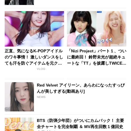
正直、気になるK-POPアイドル
「Nizi Project」パート１、つい
のワキ事情！ 激しいダンスをし
に最終回！ 鈴野未光が超絶キュ
ても汗を防ぐアイテムを元クレ
ートな「TT」を披露しTWICE
ヨンポップメンバーが語る
サナ＆モモも胸キュン！ はたし
VLOG
て韓国合宿へ行く最終メンバー
に選ばれたのは・・
Red Velvet アイリーン、あらわになったすっぴ
んが美しすぎる[動画あり]
NEWS
BTS（防弾少年団）がついにカムバック！ 主要
全チャートを完全制覇 ＆ MV再生回数１億回史