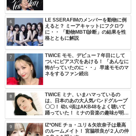
ン！ 各国の個性あふれるデータに注目
殺到
LE SSERAFIMのメンバーを動物に例
えると？ ミーアキャットにフクロウ
に・・ 「動物MBTI診断」の結果を性
格とともに解説
TWICE モモ、デビュー７年目にして
ついにピアス穴をあける！ 「あんなに
怖がっていたのに・・」 早速モモのマ
ネをするファン続出
TWICE ミナ、いまハマっているの
は、日本のあの大人気バンドグループ
〇〇！ 幼い頃はAKB48をよく聴いて
踊っていた！ ミナの音楽の趣味が明ら
かに
IZ*ONE チョ・ユリ＆矢吹奈子は最高
のルームメイト！ 宮脇咲良が２人の仲