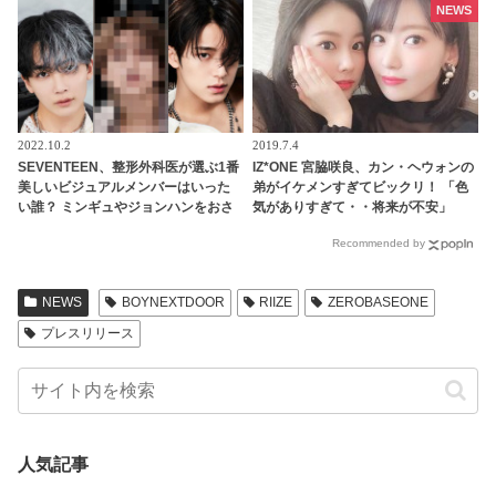
ードにびっくり
NEWS
2022.10.2
2019.7.4
SEVENTEEN、整形外科医が選ぶ1番
IZ*ONE 宮脇咲良、カン・ヘウォンの
美しいビジュアルメンバーはいった
弟がイケメンすぎてビックリ！ 「色
い誰？ ミンギュやジョンハンをおさ
気がありすぎて・・将来が不安」
えて１位に輝いたのはあのメンバ
Recommended by
ー・・
NEWS
BOYNEXTDOOR
RIIZE
ZEROBASEONE
プレスリリース
人気記事