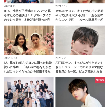
2022.8.13
2021.9.17
BTS、性格が正反対のメンバーと暮
TWICE ナヨン、キモだめし中に絶対
らすための秘訣は！？ グループイチ
やってはいけない反則！ 「ある意味
のキレイ好き・J-HOPEが語った赤
かしこい（笑）」 ルール違反ぎりぎ
裸々なエピソードにびっくり… 宿舎
りの、とんでもない行為に大爆笑
生活のドタバタな日々が思い浮かぶ
ようだとファンほっこり
2022.12.13
2023.2.2
IU、親友T-ARA ジヨンに贈った結婚
ATTEZ サン、すっぴんがイケメンす
祝いに感動！ 「若い時のあなたがど
ぎる！ ステージ上でのカリスマ的な
れだけキレイだったかを記憶するた
雰囲気から一変、ピュア感あふれる
めに…」 センスの光るプレゼントと
ビジュアルに視線殺到
そこに込められた深い愛情に注目
NEWS