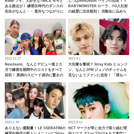
Billlie ツキ、大好きなTWICE モモと
じつはNewJeans ヘインの旧友！？
ある接点が！ 練習生時代のダンスの
BABYMONSTER ローラ、YG入社前
先生がなんと・・ 意外なつながりに
の経歴に注目殺到！ 活動名に込めら
驚きの声
れた意味も明らかに
2022.12.17
2023.4.1
NewJeans、なんとデビュー後２カ
大先輩を警戒？ Stray Kids ヒョンジ
月で練習生期間中のコストをすべて
ン、なんと2PM ジュノのチッケムを
回収！ 異例のスピード成功に驚きの
見ないようファンに忠告！ 「僕もハ
声・・ 早くも給料をゲットしたメン
マりそうだった」… STAYを束縛した
バーたちのお金の使い道は・・？
驚きの理由がかわいすぎる
2023.1.30
2022.8.12
ありえない運動量！ LE SSERAFIMの
NCT マークが常に全力で取り組む理
練習生時代の筋トレメニューにStray
由とは？ グループかけもちで多忙に