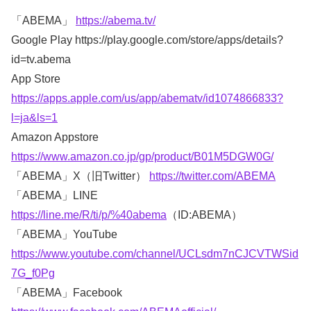
「ABEMA」
https://abema.tv/
Google Play https://play.google.com/store/apps/details?
id=tv.abema
App Store
https://apps.apple.com/us/app/abematv/id1074866833?
l=ja&ls=1
Amazon Appstore
https://www.amazon.co.jp/gp/product/B01M5DGW0G/
「ABEMA」X（旧Twitter）
https://twitter.com/ABEMA
「ABEMA」LINE
https://line.me/R/ti/p/%40abema
（ID:ABEMA）
「ABEMA」YouTube
https://www.youtube.com/channel/UCLsdm7nCJCVTWSid
7G_f0Pg
「ABEMA」Facebook