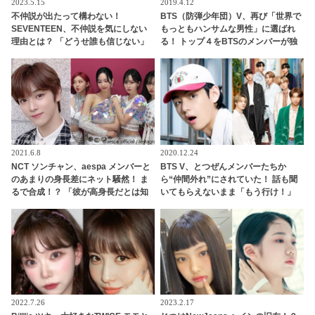
2023.5.15
2019.4.12
不仲説が出たって構わない！
BTS（防弾少年団）V、再び「世界で
SEVENTEEN、不仲説を気にしない
もっともハンサムな男性」に選ばれ
理由とは？ 「どうせ誰も信じない」
る！ トップ４をBTSのメンバーが独
メンバーの固い絆がわかる一言にフ
占
ァン感動
2021.6.8
2020.12.24
NCT ソンチャン、aespa メンバーと
BTS V、とつぜんメンバーたちか
のあまりの身長差にネット騒然！ ま
ら“仲間外れ”にされていた！ 話も聞
るで合成！？ 「彼が高身長だとは知
いてもらえないまま「もう行け！」
ってたけど・・」 非現実的なスタイ
と見捨てられて… 口々にVをバカにし
ルに一目ぼれする人続出
てからかうメンバーたちの団結力＆V
のリアクションに爆笑
2022.7.26
2023.2.17