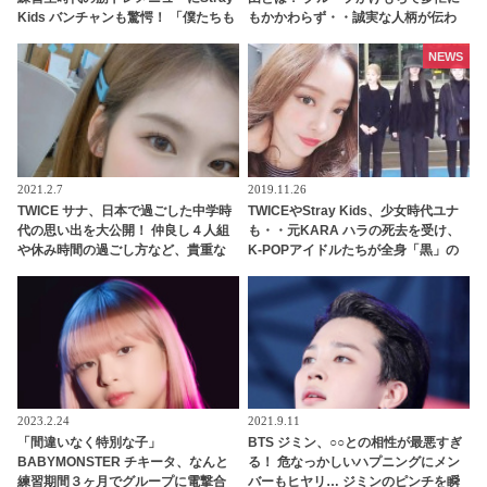
Kids バンチャンも驚愕！ 「僕たちも
もかかわらず・・誠実な人柄が伝わ
無理だと思います」
るその考えに感動
NEWS
2021.2.7
2019.11.26
TWICE サナ、日本で過ごした中学時
TWICEやStray Kids、少女時代ユナ
代の思い出を大公開！ 仲良し４人組
も・・元KARA ハラの死去を受け、
や休み時間の過ごし方など、貴重な
K-POPアイドルたちが全身「黒」の
エピソードを明かす
衣装で登場
2023.2.24
2021.9.11
「間違いなく特別な子」
BTS ジミン、○○との相性が最悪すぎ
BABYMONSTER チキータ、なんと
る！ 危なっかしいハプニングにメン
練習期間３ヶ月でグループに電撃合
バーもヒヤリ… ジミンのピンチを瞬