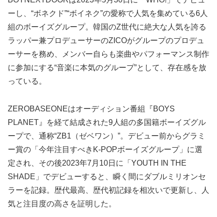
ーし、“ボネクド”“ボイネク”の愛称で人気を集めている6人
組のボーイズグループ。韓国のZ世代に絶大な人気を誇る
ラッパー兼プロデューサーのZICOがグループのプロデュ
ーサーを務め、メンバー自らも楽曲やパフォーマンス制作
に参加にする“音楽に本気のグループ”として、存在感を放
っている。
ZEROBASEONEはオーディション番組『BOYS
PLANET』を経て結成された9人組の多国籍ボーイズグル
ープで、通称“ZB1（ゼベワン）”。デビュー前からグラミ
ー賞の「今年注目すべきK-POPボーイズグループ」に選
定され、その後2023年7月10日に「YOUTH IN THE
SHADE」でデビューすると、瞬く間にダブルミリオンセ
ラーを記録。歴代最高、歴代初記録を相次いで更新し、人
気と注目度の高さを証明した。