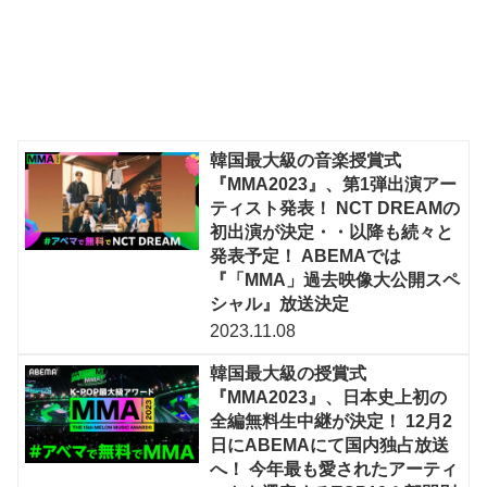
韓国最大級の音楽授賞式
『MMA2023』、第1弾出演アー
ティスト発表！ NCT DREAMの
初出演が決定・・以降も続々と
発表予定！ ABEMAでは
『「MMA」過去映像大公開スペ
シャル』放送決定
2023.11.08
韓国最大級の授賞式
『MMA2023』、日本史上初の
全編無料生中継が決定！ 12月2
日にABEMAにて国内独占放送
へ！ 今年最も愛されたアーティ