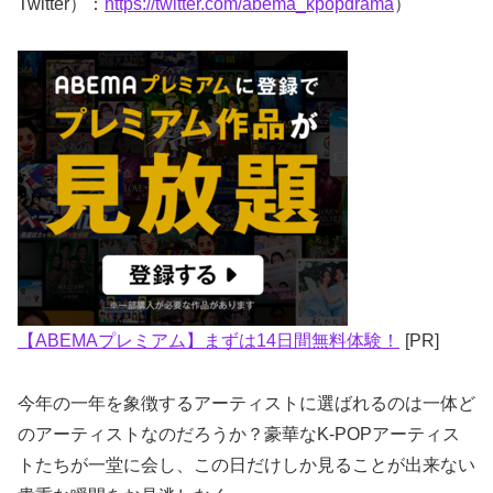
Twitter）：
https://twitter.com/abema_kpopdrama
）
【ABEMAプレミアム】まずは14日間無料体験！
[PR]
今年の一年を象徴するアーティストに選ばれるのは一体ど
のアーティストなのだろうか？豪華なK-POPアーティス
トたちが一堂に会し、この日だけしか見ることが出来ない