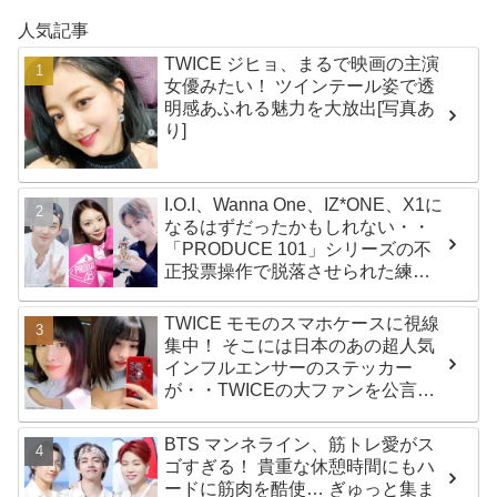
人気記事
TWICE ジヒョ、まるで映画の主演
女優みたい！ ツインテール姿で透
明感あふれる魅力を大放出[写真あ
り]
I.O.I、Wanna One、IZ*ONE、X1に
なるはずだったかもしれない・・
「PRODUCE 101」シリーズの不
正投票操作で脱落させられた練習
生12人の氏名が公表
TWICE モモのスマホケースに視線
集中！ そこには日本のあの超人気
インフルエンサーのステッカー
が・・TWICEの大ファンを公言す
るその人物は大よろこび！ まさに
「成功したファン」だと話題沸騰
BTS マンネライン、筋トレ愛がス
ゴすぎる！ 貴重な休憩時間にもハ
ードに筋肉を酷使… ぎゅっと集ま