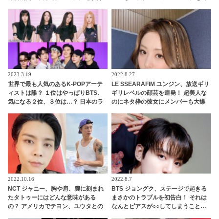
流していた！ BLACKPINK リサも太
時に救うJ-HOPEのファインプレー＆
鼓判！ 圧巻の才能でYGエンタの重鎮
恒例となったジミンのアノ行動にフ
を唸らせる
ァンびっくり
2023.3.19
2022.8.27
世界で最も人気のあるK-POPアーテ
LE SSEARAFIM ユンジン、放送ギリ
ィストは誰？ １位はやっぱりBTS、
ギリレベルの顔芸を連発！ 超美人な
気になる２位、３位は…？ 日本のラ
のにネタ枠の彼女にメンバーも大爆
ンキングにはKARA、少女時代もラ
笑！ 「モザイクなしで堂々と載せる
ンクイン！ 各国の個性あふれるデー
事務所（笑）」
タに注目殺到
2022.10.16
2022.8.7
NCT ジャニー、胸や肩、腕に刻まれ
BTS ジョングク、ステージで起きる
たタトゥーにはどんな意味がある
まさかのトラブルを初告白！ それは
の？ アメリカでテヨン、ユウタとの
なんとピアスが○○してしまうこと…
お揃いもゲット！？
彼が明かしたその知られざるエピソ