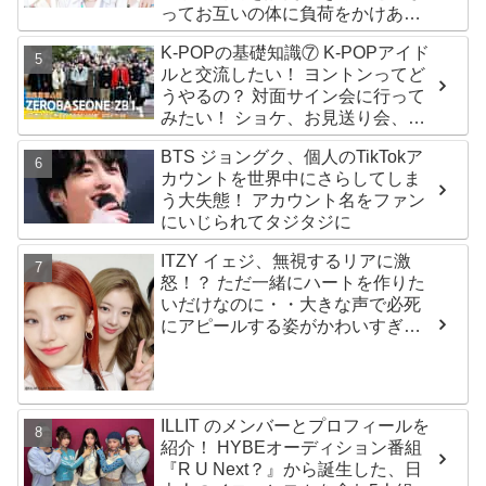
ってお互いの体に負荷をかけあう
３人のトレーニング風景がかわい
K-POPの基礎知識⑦ K-POPアイド
すぎるとファンくぎづけ
ルと交流したい！ ヨントンってど
うやるの？ 対面サイン会に行って
みたい！ ショケ、お見送り会、握
手会・・・リリースイベントあれ
BTS ジョングク、個人のTikTokア
これを紹介
カウントを世界中にさらしてしま
う大失態！ アカウント名をファン
にいじられてタジタジに
ITZY イェジ、無視するリアに激
怒！？ ただ一緒にハートを作りた
いだけなのに・・大きな声で必死
にアピールする姿がかわいすぎる
[動画]
ILLIT のメンバーとプロフィールを
紹介！ HYBEオーディション番組
『R U Next？』から誕生した、日