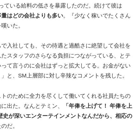
取っている給料の低さを暴露したのだ。続けて彼は
事量はどの会社よりも多い
。『少なく稼いでたくさん
を嘆いた。
ちで入社しても、その待遇と過酷さに絶望して会社を
れたスタッフのさらなる負担につながっている、とテ
いって言うのに会社はずっと拡大してる。お金がない
」と、SM上層部に対し辛辣なコメントを残した。
ストのために全力を尽くして働いてくれる社員たちの
動に出た。なんとテミン、
「年俸を上げて！ 年俸を上
歴史が深いエンターテインメントなんだから、相応の
たのだ。