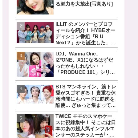
る魅力を大放出[写真あり]
ILLIT のメンバーとプロフ
ィールを紹介！ HYBEオー
ディション番組『R U
Next？』から誕生した、日
本人のイロハとモカを含む
I.O.I、Wanna One、
5人組ガールズグループ！
IZ*ONE、X1になるはずだ
デビュー曲「Magnetic」が
ったかもしれない・・
いきなりの大ヒット
「PRODUCE 101」シリー
ズの不正投票操作で脱落さ
せられた練習生12人の氏名
BTS マンネライン、筋トレ
が公表
愛がスゴすぎる！ 貴重な休
憩時間にもハードに筋肉を
酷使… ぎゅっと集まってお
互いの体に負荷をかけあう
TWICE モモのスマホケー
３人のトレーニング風景が
スに視線集中！ そこには日
かわいすぎるとファンくぎ
本のあの超人気インフルエ
づけ
ンサーのステッカーが・・