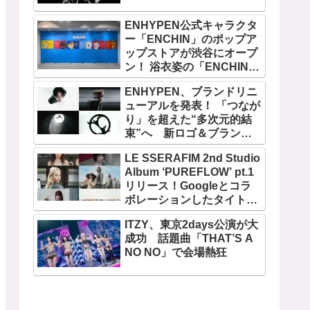
ENHYPEN公式キャラクタ
ー「ENCHIN」のポップア
ップストアが渋谷にオープ
ン！ 浴衣姿の「ENCHIN」
が登場
ENHYPEN、ブランドリニ
ューアルを発表！ 「つなが
り」を超えた“多次元的結
束”へ 新ロゴ＆ブランド
フィルム公開
LE SSERAFIM 2nd Studio
Album ‘PUREFLOW’ pt.1
リリース！Googleとコラ
ボレーションしたタイトル
曲「BOOMPALA」MVも公
ITZY、東京2days公演が大
開
成功 話題曲「THAT’S A
NO NO」で会場熱狂