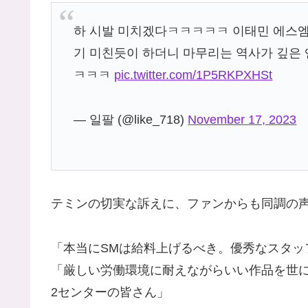
하 시발 미치겠다ㅋㅋㅋㅋㅋ 이태민 에스엠
기 미친듯이 하더니 마무리는 역사가 깊은
ㅋㅋㅋ
pic.twitter.com/1P5RKPXHSt
— 일팔 (@like_718)
November 17, 2023
テミンの切実な訴えに、ファンからも同調の
「本当にSMは給料上げるべき。優秀なスタッ
「厳しい労働環境に耐えながらいい作品を世
2センターの皆さん」