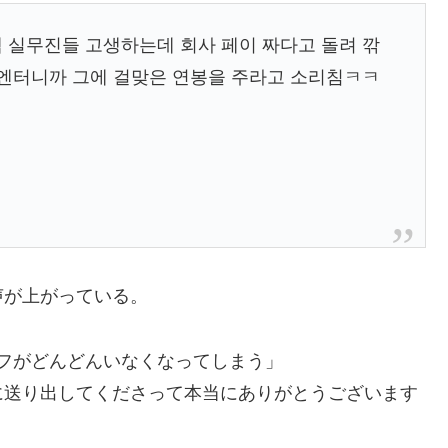
 실무진들 고생하는데 회사 페이 짜다고 돌려 깎
 엔터니까 그에 걸맞은 연봉을 주라고 소리침ㅋㅋ
声が上がっている。
フがどんどんいなくなってしまう」
に送り出してくださって本当にありがとうございます