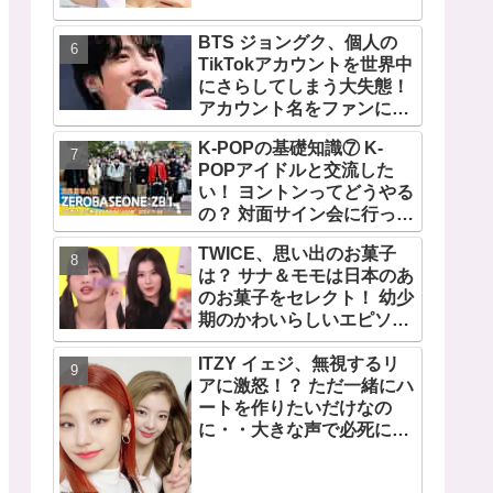
TWICEの大ファンを公言す
るその人物は大よろこび！
BTS ジョングク、個人の
まさに「成功したファン」
TikTokアカウントを世界中
だと話題沸騰
にさらしてしまう大失態！
アカウント名をファンにい
じられてタジタジに
K-POPの基礎知識⑦ K-
POPアイドルと交流した
い！ ヨントンってどうやる
の？ 対面サイン会に行って
みたい！ ショケ、お見送り
TWICE、思い出のお菓子
会、握手会・・・リリース
は？ サナ＆モモは日本のあ
イベントあれこれを紹介
のお菓子をセレクト！ 幼少
期のかわいらしいエピソー
ドも公開
ITZY イェジ、無視するリ
アに激怒！？ ただ一緒にハ
ートを作りたいだけなの
に・・大きな声で必死にア
ピールする姿がかわいすぎ
る[動画]