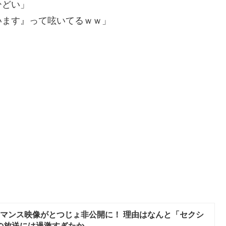
ひどい」
います』って呟いてるｗｗ」
ォーマンス映像がとつじょ非公開に！ 理由はなんと「セクシ
の放送には過激すぎたか