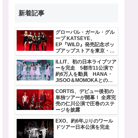
新着記事
グローバル・ガール・グル
ープ KATSEYE、
EP『WILD』発売記念ポッ
プアップストアを東京・原
宿で開催 限定グッズも登
ILLIT、初の日本ライブツア
場
ーを完走 5都市11公演で
約6万人を動員 HANA・
JISOO＆MOMOKAとのス
ペシャルコラボも実現
CORTIS、デビュー後初の
単独ツアーが開幕！ 全席完
売の仁川公演で圧巻のステ
ージを披露
EXO、約6年ぶりのワール
ドツアー日本公演を完走