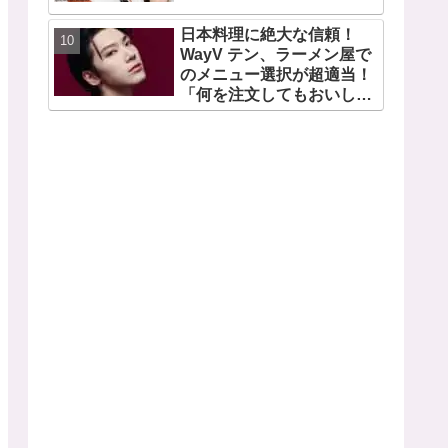
日本料理に絶大な信頼！
WayV テン、ラーメン屋で
のメニュー選択が超適当！
「何を注文してもおいしい
から・・」日本の食べ物に
関する持論を明かす