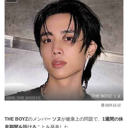
THE BOYZ ソヌ
2023.12.12
THE BOYZ
のメンバー
ソヌ
が健康上の問題で、
1週間の休
息期間を設ける
ことを発表した。