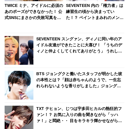
TWICE ミナ、アイドルに必須の
SEVENTEEN 内の「権力者」は
あのポーズができなかった！ 公
練習生の頃から決まってい
式SNSにまさかの失敗写真を投
た！？ ペイントまみれのメンバ
稿！ なんともクセになるキュー
ーたちの中で１人だけキレイな
トな表情に思わず悶絶
ままだったその人物とは・・？
SEVENTEEN スングァン、ディノに同い年のア
イドル友達ができたことに大喜び！ 「うちのデ
ィノと仲よくしてくれてありがとう」 うれしす
ぎて動画を再生しまくり！ ディノの友達とはい
ったいダレ？
BTS ジョングクと働いたスタッフが明かした彼
の本性とは？「顔は赤ちゃんのようで、一生忘
れられないような香りがしました」ジョングク
に魅了されたダンサーのコメントにファン興味
津々
TXT テヒョン、じつは宇多田ヒカルの熱狂的フ
ァン！？ お気に入りの曲を聞きながら「ッハ
ァ！」と悶絶・・ 目をキラキラ輝かせながら聞
き入る彼の姿にファン爆笑「リアクションが完