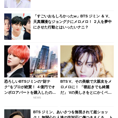
「すごいおもしろかったw」BTS ジミン ＆ V、
天真爛漫なジョングクにメロメロ！ ２人を夢中
にさせた行動とはいったいナニ？
恐ろしいBTSジミンの“財テ
BTS V、その美貌で大親友をメ
ク”をプロが絶賛！ ４億円でオ
ロメロに！ 「寝起きでも綺麗
ンボロアパートを購入したのに
だ」 Vの美しさをとにかくベタ
はワケがあった！ 未来は『韓国
ぼめしたその人物とは…？ 友人
NEWS
一のセレブタウン』の地主にな
をも魅了してしまうVのビジュ
るってホント？
アルにファン感動
BTS ジミン、あいさつを無視されて超ショッ
ク！ 無関心な人達の塩対応に傷つきまくる… ト