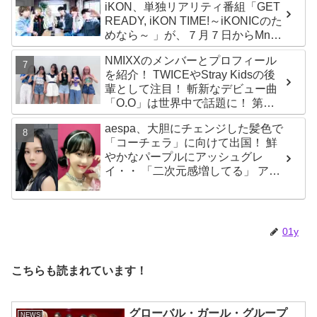
iKON、単独リアリティ番組「GET
READY, iKON TIME!～iKONICのた
めなら～ 」が、７月７日からMnet
で放送・配信スタート
NMIXXのメンバーとプロフィール
を紹介！ TWICEやStray Kidsの後
輩として注目！ 斬新なデビュー曲
「O.O」は世界中で話題に！ 第４
世代を代表する美女ソリュンをは
aespa、大胆にチェンジした髪色で
じめ、全員ビジュアルメンバーと
「コーチェラ」に向けて出国！ 鮮
いわれるその魅力をチェック
やかなパープルにアッシュグレ
イ・・ 「二次元感増してる」 アバ
ターと完全一致のその姿に悶絶
01y
こちらも読まれています！
グローバル・ガール・グループ
NEWS