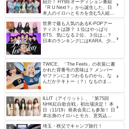
紹介！ HYBEオーディション番組
『R U Next？』から誕生した、日
本人のイロハとモカを含む5人組ガ
ールズグループ！ デビュー曲
世界で最も人気のあるK-POPアー
「Magnetic」がいきなりの大ヒッ
ティストは誰？ １位はやっぱり
ト
BTS、気になる２位、３位は…？
日本のランキングにはKARA、少女
時代もランクイン！ 各国の個性あ
ふれるデータに注目殺到
TWICE、「The Feels」の衣装に書
かれた背番号の意味は？ メンバー
やファンにまつわるものから、な
んだかテキトー（？）なものま
で・・ 気になるその意味とは？
ILLIT（アイリット）、「第75回
NHK紅白歌合戦」初出場決定！ 本
日（11/19）発表会見にも参加！ 日
本出身のイロハとモカ、意気込み
を語る「ずっと夢見てたステー
埼玉・秩父でキャンプ旅行！
ジ…嬉しくて光栄」