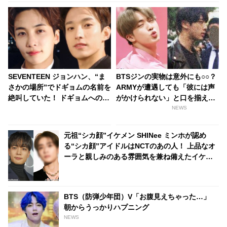
SEVENTEEN ジョンハン、“ま
BTSジンの実物は意外にも○○？
さかの場所”でドギョムの名前を
ARMYが遭遇しても「彼には声
絶叫していた！ ドギョムへの強
がかけられない」と口を揃え
すぎる思いが思わず声に出て…
る、その気になる理由とは？
NEWS
２人の友情を証明するジョンハ
ンの行動にファン感動
元祖“シカ顔”イケメン SHINee ミンホが認め
る“シカ顔”アイドルはNCTのあの人！ 上品なオ
ーラと親しみのある雰囲気を兼ね備えたイケメ
ンとは一体ダレ？
BTS（防弾少年団）V「お腹見えちゃった…」
朝からうっかりハプニング
NEWS