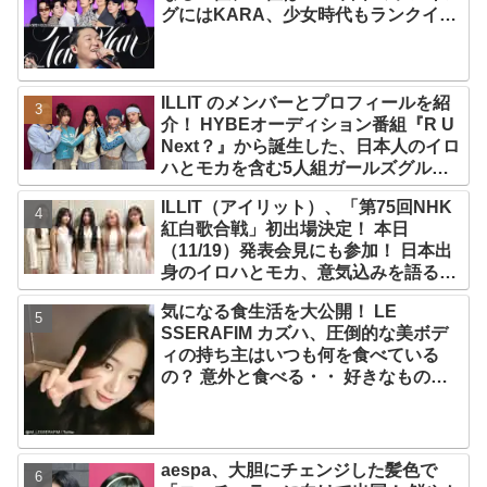
グにはKARA、少女時代もランクイ
ン！ 各国の個性あふれるデータに注目
殺到
ILLIT のメンバーとプロフィールを紹
介！ HYBEオーディション番組『R U
Next？』から誕生した、日本人のイロ
ハとモカを含む5人組ガールズグルー
プ！ デビュー曲「Magnetic」がいき
ILLIT（アイリット）、「第75回NHK
なりの大ヒット
紅白歌合戦」初出場決定！ 本日
（11/19）発表会見にも参加！ 日本出
身のイロハとモカ、意気込みを語る
「ずっと夢見てたステージ…嬉しくて
気になる食生活を大公開！ LE
光栄」
SSERAFIM カズハ、圧倒的な美ボデ
ィの持ち主はいつも何を食べている
の？ 意外と食べる・・ 好きなものを
食べつつ健康を維持する方法とは？
aespa、大胆にチェンジした髪色で