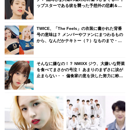
ップスターである彼を襲った予想外の悲劇＆彼
の切ない本音にファンも涙「抱きしめてあげた
い」
TWICE、「The Feels」の衣装に書かれた背番
号の意味は？ メンバーやファンにまつわるもの
から、なんだかテキトー（？）なものまで・・
気になるその意味とは？
そんなに嫌なの！？ NMIXX ジウ、大嫌いな野菜
を食べてまさかの号泣！ あまりのまずさに涙が
止まらない・・ 偏食家の意を決した努力に称賛
の声