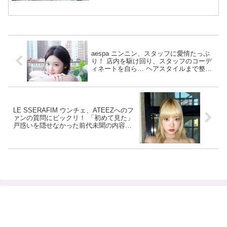
も実現
aespa ニンニン、スタッフに愛情たっぷ
り！ 店内を駆け回り、スタッフのコーデ
ィネートを自ら… ヘアスタイルまで整え
てあげる姿に感動
LE SSERAFIM ウンチェ、ATEEZへのフ
ァンの質問にビックリ！ 「初めて見た」
戸惑いを隠せなかった前代未聞の内容と
は？