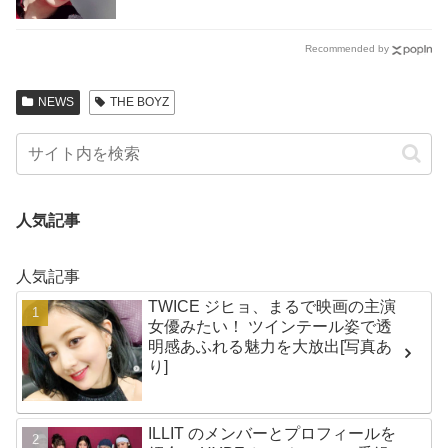
全にオタクｗｗ」
Recommended by
NEWS
THE BOYZ
人気記事
人気記事
TWICE ジヒョ、まるで映画の主演
女優みたい！ ツインテール姿で透
明感あふれる魅力を大放出[写真あ
り]
ILLIT のメンバーとプロフィールを