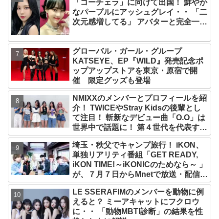
「コーチェラ」に向けて出国！ 鮮やか
なパープルにアッシュグレイ・・ 「二
次元感増してる」 アバターと完全一致
のその姿に悶絶
グローバル・ガール・グループ
KATSEYE、EP『WILD』発売記念ポ
ップアップストアを東京・原宿で開
催 限定グッズも登場
NMIXXのメンバーとプロフィールを紹
介！ TWICEやStray Kidsの後輩とし
て注目！ 斬新なデビュー曲「O.O」は
世界中で話題に！ 第４世代を代表する
美女ソリュンをはじめ、全員ビジュア
埼玉・秩父でキャンプ旅行！ iKON、
ルメンバーといわれるその魅力をチェ
単独リアリティ番組「GET READY,
ック
iKON TIME!～iKONICのためなら～ 」
が、７月７日からMnetで放送・配信ス
タート
LE SSERAFIMのメンバーを動物に例
えると？ ミーアキャットにフクロウ
に・・ 「動物MBTI診断」の結果を性