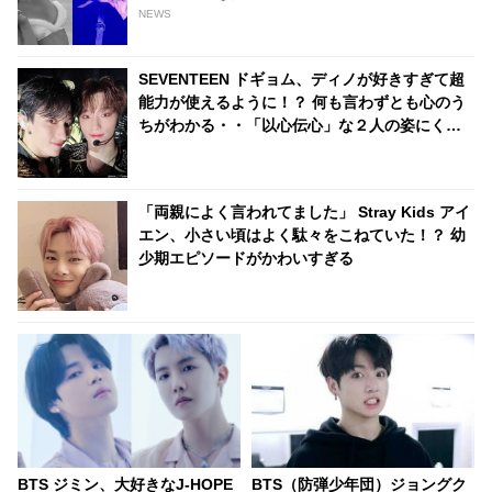
りにファンは脱帽「彼は世界の歌姫までも虜に
NEWS
する」
SEVENTEEN ドギョム、ディノが好きすぎて超
能力が使えるように！？ 何も言わずとも心のう
ちがわかる・・「以心伝心」な２人の姿にくぎ
づけ
「両親によく言われてました」 Stray Kids アイ
エン、小さい頃はよく駄々をこねていた！？ 幼
少期エピソードがかわいすぎる
BTS ジミン、大好きなJ-HOPE
BTS（防弾少年団）ジョングク