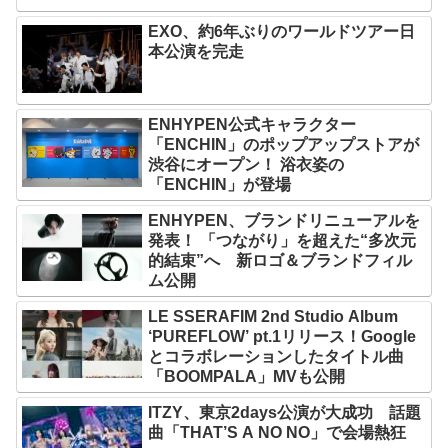
EXO、約6年ぶりのワールドツアー日
本公演を完走
ENHYPEN公式キャラクター
「ENCHIN」のポップアップストアが
渋谷にオープン！ 浴衣姿の
「ENCHIN」が登場
ENHYPEN、ブランドリニューアルを
発表！ 「つながり」を超えた“多次元
的結束”へ 新ロゴ＆ブランドフィル
ム公開
LE SSERAFIM 2nd Studio Album
‘PUREFLOW’ pt.1リリース！Google
とコラボレーションしたタイトル曲
「BOOMPALA」MVも公開
ITZY、東京2days公演が大成功 話題
曲「THAT’S A NO NO」で会場熱狂