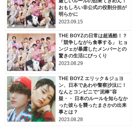
厳しいルールの効果てきめん！
おもしろい非公式の役割分担が
明らかに
2023.09.15
THE BOYZの日常は超過酷！？
「競争しながら食事する」 ヒョ
ンジェが暴露したメンバーとの
驚きの生活にびっくり
2023.08.29
THE BOYZ エリック＆ジュヨ
ン、日本であわや警察沙汰に！
なんとコンビニで“泥棒”容
疑・・ 日本のルールを知らなか
った彼らを襲ったまさかの出来
事とは？
2023.08.28