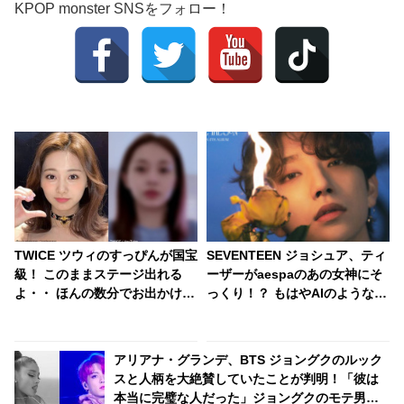
KPOP monster SNSをフォロー！
TWICE ツウィのすっぴんが国宝
SEVENTEEN ジョシュア、ティ
級！ このままステージ出れる
ーザーがaespaのあの女神にそ
よ・・ ほんの数分でお出かけの
っくり！？ もはやAIのような神
準備完了！ 美しすぎるツウィに
がかった美しすぎるビジュアル
悶絶
に衝撃・・ 「シュビス」ってい
ったい何？
アリアナ・グランデ、BTS ジョングクのルック
スと人柄を大絶賛していたことが判明！「彼は
本当に完璧な人だった」ジョングクのモテ男ぶ