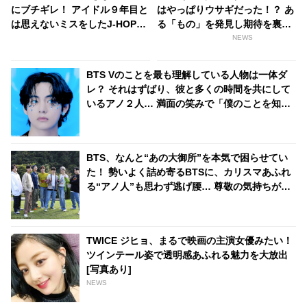
にブチギレ！ アイドル９年目と
はやっぱりウサギだった！？ あ
は思えないミスをしたJ-HOPE
る「もの」を発見し期待を裏切
へのいらだちを思いっきりあら
らないとファン喜ぶ
NEWS
わに… しびれを切らした彼のツ
ッコミが容赦なさすぎると爆笑
BTS Vのことを最も理解している人物は一体ダ
レ？ それはずばり、彼と多くの時間を共にして
いるアノ２人… 満面の笑みで「僕のことを知り
すぎてる！」と太鼓判を押す様子がかわいすぎ
る
BTS、なんと“あの大御所”を本気で困らせてい
た！ 勢いよく詰め寄るBTSに、カリスマあふれ
る“アノ人”も思わず逃げ腰… 尊敬の気持ちが強
すぎるあまり起きてしまったまさかの事態にフ
ァン大爆笑
TWICE ジヒョ、まるで映画の主演女優みたい！
ツインテール姿で透明感あふれる魅力を大放出
[写真あり]
NEWS