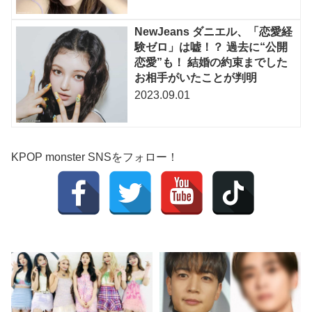
NewJeans ダニエル、「恋愛経
験ゼロ」は嘘！？ 過去に“公開
恋愛”も！ 結婚の約束までした
お相手がいたことが判明
2023.09.01
KPOP monster SNSをフォロー！