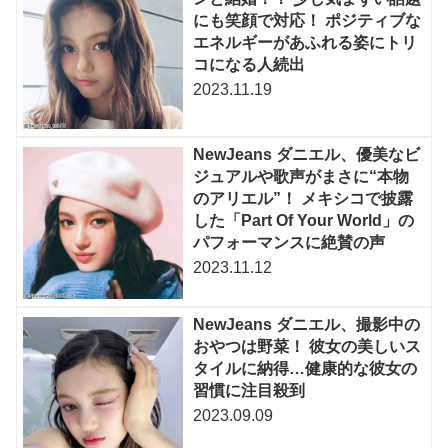
にも笑顔で対応！ ポジティブな
エネルギーがあふれる姿にトリ
コになる人続出
2023.11.19
NewJeans ダニエル、優美なビ
ジュアルや歌声がまさに“本物
のアリエル”！ メキシコで披露
した「Part Of Your World」の
パフォーマンスに絶賛の声
2023.11.12
NewJeans ダニエル、撮影中の
おやつは野菜！ 彼女の美しいス
タイルに納得…健康的な彼女の
習慣に注目殺到
2023.09.09