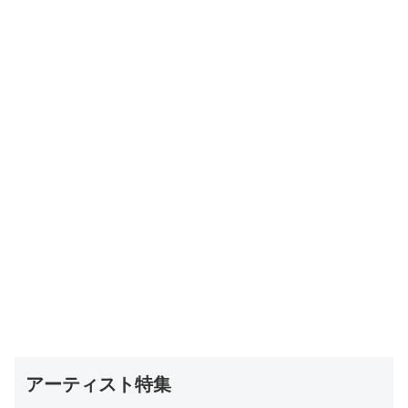
アーティスト特集