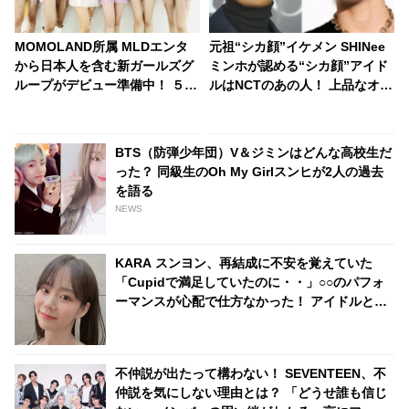
MOMOLAND所属 MLDエンタ
元祖“シカ顔”イケメン SHINee
から日本人を含む新ガールズグ
ミンホが認める“シカ顔”アイド
ループがデビュー準備中！ ５万
ルはNCTのあの人！ 上品なオー
人のなかから選抜、１日11時間
ラと親しみのある雰囲気を兼ね
の練習・・ 厳しい練習生の生活
備えたイケメンとは一体ダレ？
が明らかに
BTS（防弾少年団）V＆ジミンはどんな高校生だ
った？ 同級生のOh My Girlスンヒが2人の過去
を語る
NEWS
KARA スンヨン、再結成に不安を覚えていた
「Cupidで満足していたのに・・」○○のパフォ
ーマンスが心配で仕方なかった！ アイドルとし
てのプライドが感じられる発言はさすがの一言
不仲説が出たって構わない！ SEVENTEEN、不
仲説を気にしない理由とは？ 「どうせ誰も信じ