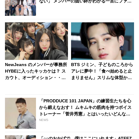
ない」 メンバーの固い絆がわかる一言にファン
感動
NewJeans のメンバーが事務所
BTS ジミン、子どものころから
HYBEに入ったキッカケは？ ス
アレに夢中！「食べ始めると止
カウト、オーディション・・？
まりません」スリムな体型から
無名だった彼女たちがいかにし
は想像もできない意外な好物と
てスターの素質を見いだされた
は？
のか、その経緯が明らかに
「PRODDUCE 101 JAPAN」の練習生たちを心
から鍛えなおす！ ムキムキの筋肉を持つボイス
トレーナー「菅井秀憲」とはいったいどんな
人？
NEWS
「○○のおかげで、僕はここにいれます」ATEEZ