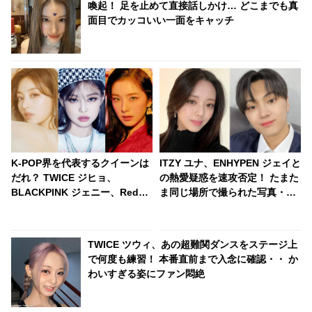
喚起！ 足を止めて直接話しかけ… どこまでも真
面目でカッコいい一面をキャッチ
K-POP界を代表するクイーンは
ITZY ユナ、ENHYPEN ジェイと
だれ？ TWICE ジヒョ、
の熱愛疑惑を速攻否定！ たまた
BLACKPINK ジェニー、Red
ま同じ場所で撮られた写真・・
Velvet アイリーンをおさえ、み
迅速な対応に拍手
ごと“女王”の称号を手に入れた
のは・・
TWICE ツウィ、あの超難関ダンスをステージ上
で何度も練習！ 本番直前まで入念に確認・・ か
わいすぎる姿にファン悶絶