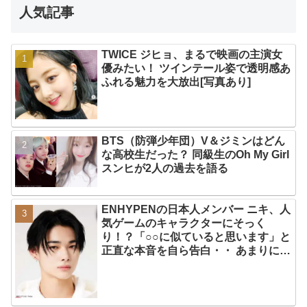
人気記事
TWICE ジヒョ、まるで映画の主演女
優みたい！ ツインテール姿で透明感あ
ふれる魅力を大放出[写真あり]
BTS（防弾少年団）V＆ジミンはどん
な高校生だった？ 同級生のOh My Girl
スンヒが2人の過去を語る
ENHYPENの日本人メンバー ニキ、人
気ゲームのキャラクターにそっく
り！？「○○に似ていると思います」と
正直な本音を自ら告白・・ あまりにも
そっくりな見た目にファン大爆笑「客
観的な視点で自分を見てるねｗｗ」