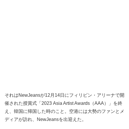
それはNewJeansが12月14日にフィリピン・アリーナで開
催された授賞式「2023 Asia Artist Awards（AAA）」を終
え、韓国に帰国した時のこと。空港には大勢のファンとメ
ディアが訪れ、NewJeansを出迎えた。