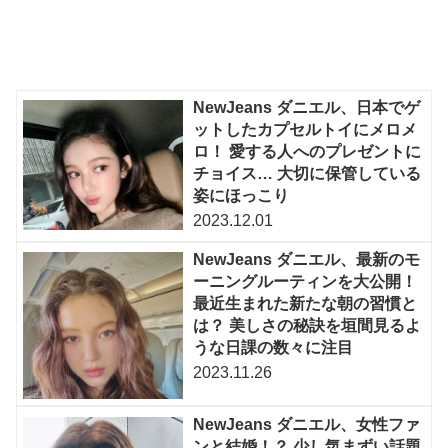
NewJeans ダニエル、日本でゲ
ットしたカプセルトイにメロメ
ロ！ 愛する人へのプレゼントに
チョイス… 大切に保管している
姿にほっこり
2023.12.01
NewJeans ダニエル、最新のモ
ーニングルーティンを大公開！
最近生まれた新たな朝の習慣と
は？ 美しさの秘訣を垣間見るよ
うな日課の数々に注目
2023.11.26
NewJeans ダニエル、女性ファ
ンと結婚！？ 少し気まずい話題