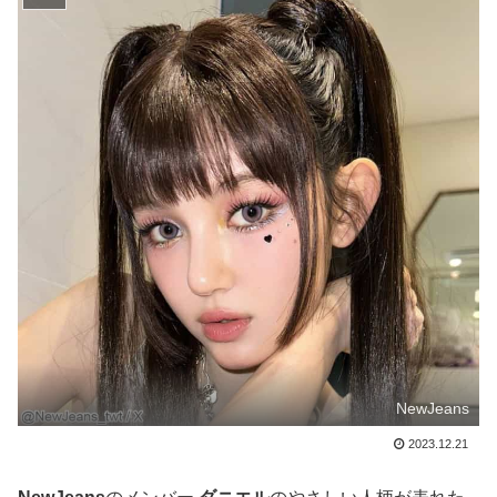
NewJeans
2023.12.21