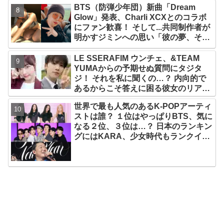
BTS（防弾少年団）新曲「Dream
Glow」発表、Charli XCXとのコラボ
にファン歓喜！ そして...共同制作者が
明かすジミンへの思い「彼の夢、そし
て彼の絶望から生まれた歌」
LE SSERAFIM ウンチェ、&TEAM
YUMAからの予期せぬ質問にタジタ
ジ！ それを私に聞くの…？ 内向的で
あるからこそ答えに困る彼女のリアク
ションがかわいすぎる
世界で最も人気のあるK-POPアーティ
ストは誰？ １位はやっぱりBTS、気に
なる２位、３位は…？ 日本のランキン
グにはKARA、少女時代もランクイ
ン！ 各国の個性あふれるデータに注目
殺到