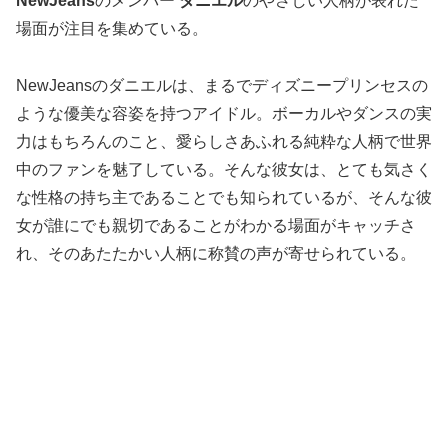
NewJeans
のメンバー
ダニエル
のやさしい人柄が表れた
場面が注目を集めている。
NewJeansのダニエルは、まるでディズニープリンセスの
ような優美な容姿を持つアイドル。ボーカルやダンスの実
力はもちろんのこと、愛らしさあふれる純粋な人柄で世界
中のファンを魅了している。そんな彼女は、とても気さく
な性格の持ち主であることでも知られているが、そんな彼
女が誰にでも親切であることがわかる場面がキャッチさ
れ、そのあたたかい人柄に称賛の声が寄せられている。