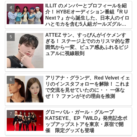
ILLIT のメンバーとプロフィールを紹
介！ HYBEオーディション番組『R U
Next？』から誕生した、日本人のイロ
ハとモカを含む5人組ガールズグルー
プ！ デビュー曲「Magnetic」がいき
ATTEZ サン、すっぴんがイケメンす
なりの大ヒット
ぎる！ ステージ上でのカリスマ的な雰
囲気から一変、ピュア感あふれるビジ
ュアルに視線殺到
アリアナ・グランデ、Red Velvet イェ
リのインスタフォローを解除！ これま
で交流を見せていたのに・・ 一体な
ぜ！？ ファンがその理由を推測
グローバル・ガール・グループ
KATSEYE、EP『WILD』発売記念ポ
ップアップストアを東京・原宿で開
催 限定グッズも登場