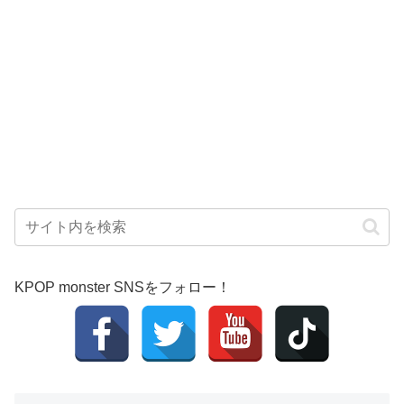
KPOP monster SNSをフォロー！