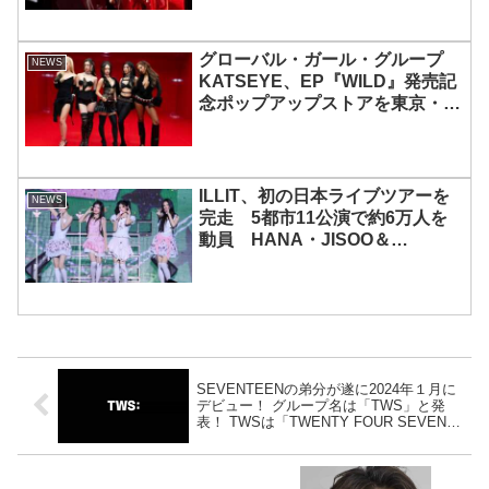
グローバル・ガール・グループ
NEWS
KATSEYE、EP『WILD』発売記
念ポップアップストアを東京・原
宿で開催 限定グッズも登場
ILLIT、初の日本ライブツアーを
NEWS
完走 5都市11公演で約6万人を
動員 HANA・JISOO＆
MOMOKAとのスペシャルコラボ
も実現
SEVENTEENの弟分が遂に2024年１月に
デビュー！ グループ名は「TWS」と発
表！ TWSは「TWENTY FOUR SEVEN
WITH US」の略