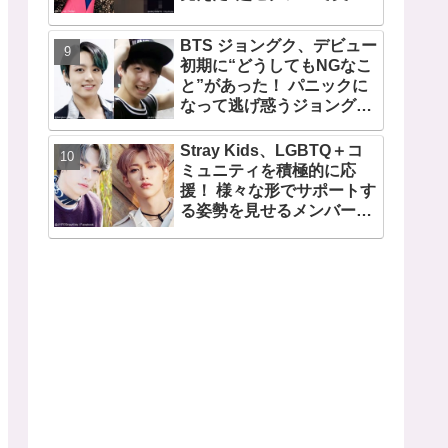
い女性”の姿にファン驚
愕… 毎日見るその場所にV
BTS ジョングク、デビュー
が選んだ女性の正体がまさ
初期に“どうしてもNGなこ
にピッタリだと納得＆感動
と”があった！ パニックに
なって逃げ惑うジョングク
がちょっとかわいそう… 今
のジョングクと比べたあど
Stray Kids、LGBTQ＋コ
けない姿が愛らしすぎると
ミュニティを積極的に応
ファンメロメロ
援！ 様々な形でサポートす
る姿勢を見せるメンバーに
称賛の声