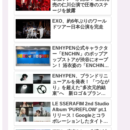
売の仁川公演で圧巻のステ
ージを披露
EXO、約6年ぶりのワール
ドツアー日本公演を完走
ENHYPEN公式キャラクタ
ー「ENCHIN」のポップア
ップストアが渋谷にオープ
ン！ 浴衣姿の「ENCHIN」
が登場
ENHYPEN、ブランドリニ
ューアルを発表！ 「つなが
り」を超えた“多次元的結
束”へ 新ロゴ＆ブランド
フィルム公開
LE SSERAFIM 2nd Studio
Album ‘PUREFLOW’ pt.1
リリース！Googleとコラ
ボレーションしたタイトル
曲「BOOMPALA」MVも公