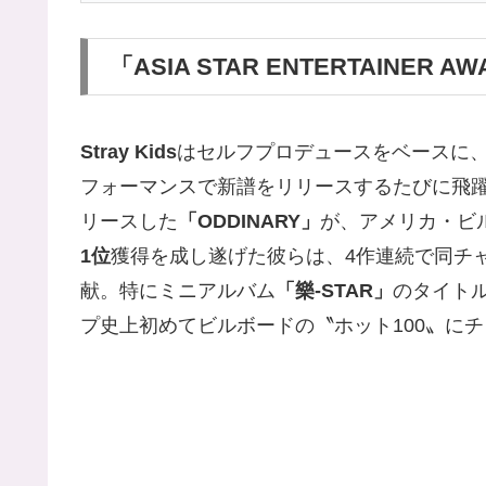
「ASIA STAR ENTERTAINER A
Stray Kids
はセルフプロデュースをベースに
フォーマンスで新譜をリリースするたびに飛躍
リースした
「ODDINARY」
が、アメリカ・ビ
1位
獲得を成し遂げた彼らは、4作連続で同チャ
献。特にミニアルバム
「樂-STAR」
のタイト
プ史上初めてビルボードの〝ホット100〟に