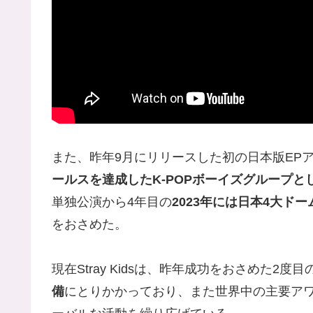
また、昨年9月にリリースした初の日本版EP
ールスを達成したK-POPボーイズグループと
単独公演から4年目の
2023年には日本4大ド
をおさめた。
現在Stray Kidsは、昨年成功をおさめた2
備
にとりかかっており、また世界中の主要ア