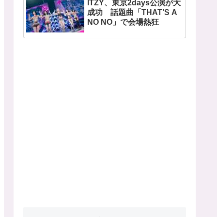
ITZY、東京2days公演が大
開
成功 話題曲「THAT’S A
NO NO」で会場熱狂