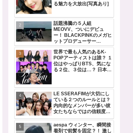
る魅力を大放出[写真あり]
話題沸騰の５人組
MEOVV、ついにデビュ
ー！ BLACKPINKのメガヒ
ットプロデューサー
TEDDYが手掛ける、
世界で最も人気のあるK-
THEBLACKLABEL初のガ
POPアーティストは誰？ １
ールズグループ！ デビュー
位はやっぱりBTS、気にな
シングル「MEOW」をリリ
る２位、３位は…？ 日本の
ース
ランキングにはKARA、少
女時代もランクイン！ 各国
の個性あふれるデータに注
目殺到
LE SSERAFIMが大切にし
ている２つのルールとは？
内向的なメンバーが多い彼
女たちならではの信頼度を
高める秘訣に注目
aespa ウィンター、瞬間接
着剤で前髪を固定？！ 激し