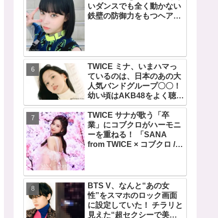
いダンスでも全く動かない
鉄壁の防御力をもつヘアス
タイルが話題・・ 彼女の美
しさをより一層引き立たせ
る最強の前髪に視線集中
TWICE ミナ、いまハマっ
ているのは、日本のあの大
人気バンドグループ〇〇！
幼い頃はAKB48をよく聴い
て踊っていた！ ミナの音楽
TWICE サナが歌う「卒
の趣味が明らかに
業」にコブクロがハーモニ
ーを重ねる！ 「SANA
from TWICE × コブクロ /
卒業」の音源配信開始！ レ
コーディング映像も公開
BTS V、なんと“あの女
性”をスマホのロック画面
に設定していた！ チラリと
見えた“超セクシーで美し