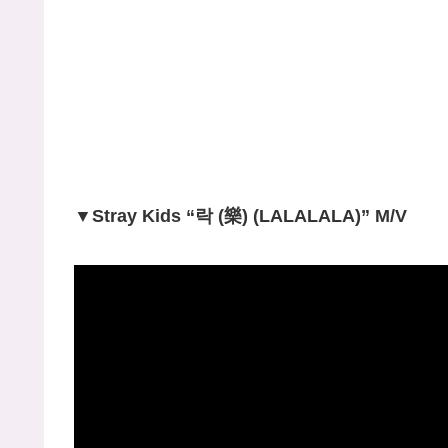
▼Stray Kids “락 (樂) (LALALALA)” M/V