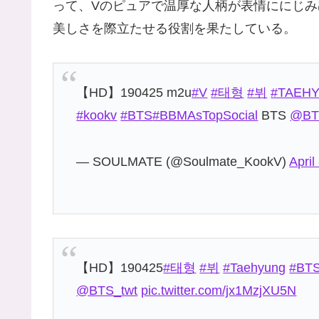
って、Vのピュアで温厚な人柄が表情ににじみ
美しさを際立たせる役割を果たしている。
【HD】190425 m2u
#V
#태형
#뷔
#TAEH
#kookv
#BTS
#BBMAsTopSocial
BTS
@BT
— SOULMATE (@Soulmate_KookV)
April
【HD】190425
#태형
#뷔
#Taehyung
#BT
@BTS_twt
pic.twitter.com/jx1MzjXU5N