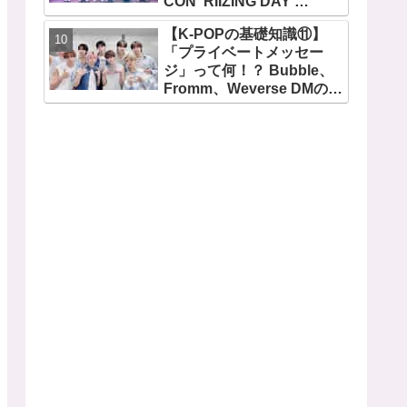
CON 'RIIZING DAY'
JAPAN HALL TOUR』愛
【K-POPの基礎知識⑪】
知公演ライブレポート！ ウ
「プライベートメッセー
ォンビンの推しはウンソ
ジ」って何！？ Bubble、
ク？ ソヒがすぐさま反論
Fromm、Weverse DMのや
「僕じゃないの？」
り方を紹介！ Stray Kids、
NCT、ATEEZ、IVE、
aespa、＆TEAM…推しと
直接チャットができる