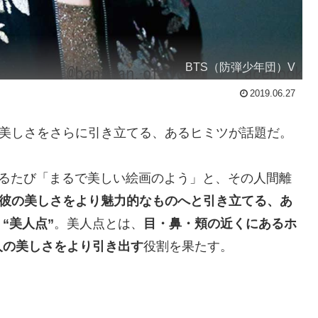
BTS（防弾少年団）V
2019.06.27
美しさをさらに引き立てる、あるヒミツが話題だ。
出るたび「まるで美しい絵画のよう」と、その人間離
彼の美しさをより魅力的なものへと引き立てる、
あ
リ
“美人点”
。美人点とは、
目・鼻・頬の近くにあるホ
人の美しさをより引き出す
役割を果たす。