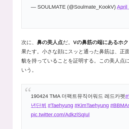
— SOULMATE (@Soulmate_KookV)
April
次に、
鼻の美人点
だ。
Vの鼻筋の端にあるホク
果たす。小さな顔にスッと通った鼻筋は、正
貌を持っていることを証明する。この美人点
いう。
190424 TMA 더팩트뮤직어워드 레드카펫
년단뷔
#Taehyung
#KimTaehyung
#BBMAs
pic.twitter.com/AdkzlSqIul