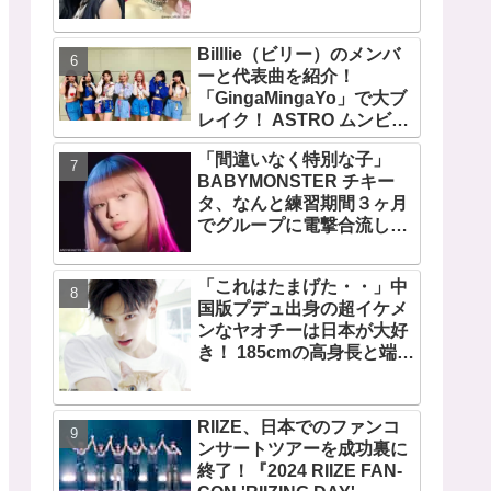
「二次元感増してる」 アバ
ターと完全一致のその姿に
Billlie（ビリー）のメンバ
悶絶
ーと代表曲を紹介！
「GingaMingaYo」で大ブ
レイク！ ASTRO ムンビン
の妹ムンスア、日本人メン
「間違いなく特別な子」
バーつき、はるなを要する
BABYMONSTER チキー
７人組ガールズグループ！
タ、なんと練習期間３ヶ月
その魅力を徹底チェック
でグループに電撃合流して
いた！ BLACKPINK リサ
も太鼓判！ 圧巻の才能で
「これはたまげた・・」中
YGエンタの重鎮を唸らせ
国版プデュ出身の超イケメ
る
ンなヤオチーは日本が大好
き！ 185cmの高身長と端正
なルックスで大注目を浴び
る
RIIZE、日本でのファンコ
ンサートツアーを成功裏に
終了！『2024 RIIZE FAN-