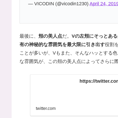
— VICODIN (@vicodin1230)
April 24, 201
最後に、
頬の美人点
だ。
Vの左頬にそっとある
有の神秘的な雰囲気を最大限に引き出す
役割
ことが多いが、Vもまた、そんなハッとする色
な雰囲気が、この頬の美人点によってさらに
https://twitter
twitter.com