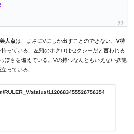
9
美人点
は、まさにVにしか出すことのできない、
V特
を持っている。左頬のホクロはセクシーだと言われる
っぽさを備えている。Vの持つなんともいえない妖艶
際立っている。
.com/RULER_V/status/1120683455526756354