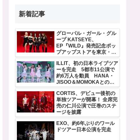
新着記事
グローバル・ガール・グル
ープ KATSEYE、
EP『WILD』発売記念ポッ
プアップストアを東京・原
宿で開催 限定グッズも登
ILLIT、初の日本ライブツア
場
ーを完走 5都市11公演で
約6万人を動員 HANA・
JISOO＆MOMOKAとのス
ペシャルコラボも実現
CORTIS、デビュー後初の
単独ツアーが開幕！ 全席完
売の仁川公演で圧巻のステ
ージを披露
EXO、約6年ぶりのワール
ドツアー日本公演を完走