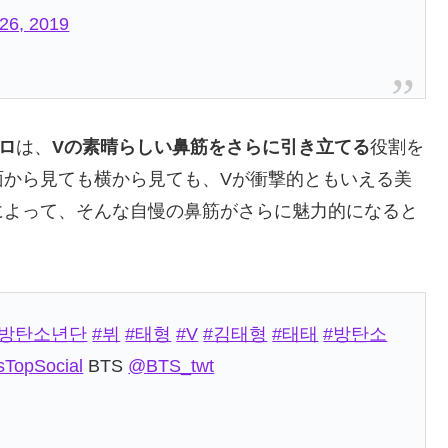
 26, 2019
ロ
は、
Vの素晴らしい鼻筋をさらに引き立てる
役割を
面から見ても横から見ても、Vが衝撃的ともいえる美
によって、そんな自慢の鼻筋がさらに魅力的になると
#방탄소년단
#뷔
#태형
#V
#김태형
#태태
#방탄소
TopSocial
BTS
@BTS_twt