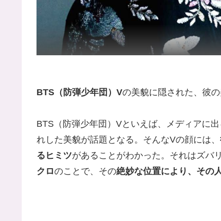
BTS（防弾少年団）V
の美貌に隠された、彼の
BTS（防弾少年団）Vといえば、メディアに
れした美貌が話題となる。そんなVの顔には、
るヒミツ
があることがわかった。それはズバ
クロ
のことで、その
絶妙な位置により、その