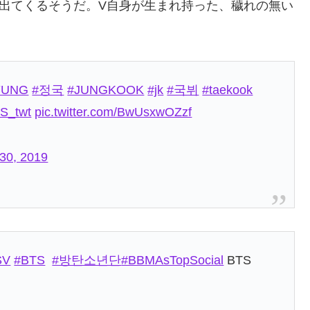
出てくるそうだ。V自身が生まれ持った、穢れの無い
YUNG
#정국
#JUNGKOOK
#jk
#국뷔
#taekook
S_twt
pic.twitter.com/BwUsxwOZzf
 30, 2019
SV
#BTS
⁠ ⁠
#방탄소년단
#BBMAsTopSocial
BTS