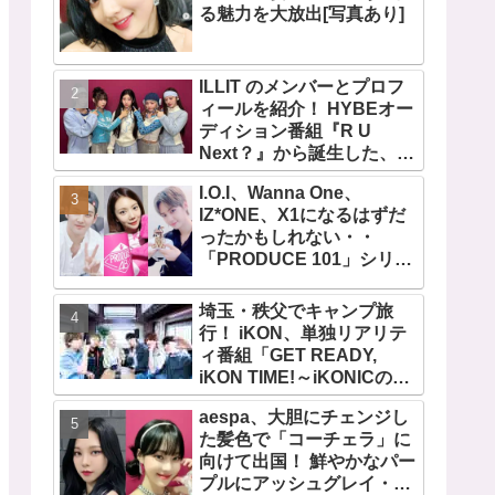
る魅力を大放出[写真あり]
ILLIT のメンバーとプロフ
ィールを紹介！ HYBEオー
ディション番組『R U
Next？』から誕生した、日
本人のイロハとモカを含む
I.O.I、Wanna One、
5人組ガールズグループ！
IZ*ONE、X1になるはずだ
デビュー曲「Magnetic」が
ったかもしれない・・
いきなりの大ヒット
「PRODUCE 101」シリー
ズの不正投票操作で脱落さ
せられた練習生12人の氏名
埼玉・秩父でキャンプ旅
が公表
行！ iKON、単独リアリテ
ィ番組「GET READY,
iKON TIME!～iKONICのた
めなら～ 」が、７月７日か
aespa、大胆にチェンジし
らMnetで放送・配信スター
た髪色で「コーチェラ」に
ト
向けて出国！ 鮮やかなパー
プルにアッシュグレイ・・