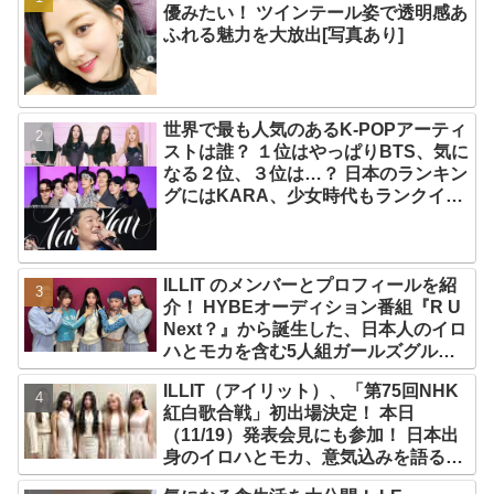
優みたい！ ツインテール姿で透明感あ
ふれる魅力を大放出[写真あり]
世界で最も人気のあるK-POPアーティ
ストは誰？ １位はやっぱりBTS、気に
なる２位、３位は…？ 日本のランキン
グにはKARA、少女時代もランクイ
ン！ 各国の個性あふれるデータに注目
殺到
ILLIT のメンバーとプロフィールを紹
介！ HYBEオーディション番組『R U
Next？』から誕生した、日本人のイロ
ハとモカを含む5人組ガールズグルー
プ！ デビュー曲「Magnetic」がいき
ILLIT（アイリット）、「第75回NHK
なりの大ヒット
紅白歌合戦」初出場決定！ 本日
（11/19）発表会見にも参加！ 日本出
身のイロハとモカ、意気込みを語る
「ずっと夢見てたステージ…嬉しくて