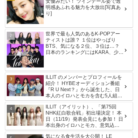
女優みたい！ ツインテール姿で透
明感あふれる魅力を大放出[写真あ
り]
世界で最も人気のあるK-POPアー
ティストは誰？ １位はやっぱり
BTS、気になる２位、３位は…？
日本のランキングにはKARA、少女
時代もランクイン！ 各国の個性あ
ふれるデータに注目殺到
ILLIT のメンバーとプロフィールを
紹介！ HYBEオーディション番組
『R U Next？』から誕生した、日
本人のイロハとモカを含む5人組ガ
ールズグループ！ デビュー曲
ILLIT（アイリット）、「第75回
「Magnetic」がいきなりの大ヒッ
NHK紅白歌合戦」初出場決定！ 本
ト
日（11/19）発表会見にも参加！ 日
本出身のイロハとモカ、意気込み
を語る「ずっと夢見てたステー
気になる食生活を大公開！ LE
ジ…嬉しくて光栄」