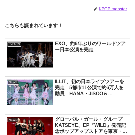
じめ、全員ビジュアルメンバーと
いわれるその魅力をチェック
KPOP monster
こちらも読まれています！
EXO、約6年ぶりのワールドツア
EVENTS
ー日本公演を完走
ILLIT、初の日本ライブツアーを
NEWS
完走 5都市11公演で約6万人を
動員 HANA・JISOO＆
MOMOKAとのスペシャルコラボ
も実現
グローバル・ガール・グループ
NEWS
KATSEYE、EP『WILD』発売記
念ポップアップストアを東京・原