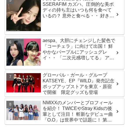
SSERAFIM カズハ、圧倒的な美ボ
ディの持ち主はいつも何を食べて
いるの？ 意外と食べる・・ 好きな
ものを食べつつ健康を維持する方
法とは？
aespa、大胆にチェンジした髪色で
「コーチェラ」に向けて出国！ 鮮
やかなパープルにアッシュグレ
イ・・ 「二次元感増してる」 アバ
ターと完全一致のその姿に悶絶
グローバル・ガール・グループ
KATSEYE、EP『WILD』発売記念
ポップアップストアを東京・原宿
で開催 限定グッズも登場
NMIXXのメンバーとプロフィール
を紹介！ TWICEやStray Kidsの後
輩として注目！ 斬新なデビュー曲
「O.O」は世界中で話題に！ 第４
世代を代表する美女ソリュンをは