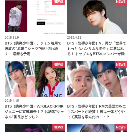
れ・・？
NEWS
NEWS
2018.11.9
2019.4.12
BTS（防弾少年団）、ジミン着用で
BTS（防弾少年団）V、再び「世界で
波紋の“原爆Ｔシャツ”売り切れ続
もっともハンサムな男性」に選ばれ
く！ 増産も予定
る！ トップ４をBTSのメンバーが独
占
NEWS
NEWS
2019.4.16
BTS（防弾少年団）VがBLACKPINK
BTS（防弾少年団）RMの英語力をエ
ジェニーに宣戦布告！？ お洒落“シャ
キスパートが絶賛！ 彼は一体どうや
ネル”番長はどっち？
って英語を学んだの・・？
NEWS
NEWS