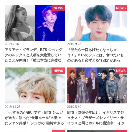
そのすべてを兼ね備えていることが
判明
NEWS
NEWS
2019.7.16
2019.9.28
アリアナ・グランデ、BTS ジョング
「見たら一口あげたくなっちゃ
クのルックスと人柄を大絶賛してい
う！」BTSのジンには、食べたいも
たことが判明！「彼は本当に完璧な
のがあると必ずとる“行動”があっ
人だった」ジョングクのモテ男ぶり
た！ メンバーも思わず譲ってしま
にファンは脱帽「彼は世界の歌姫ま
う、世渡り上手な行動とは？
NEWS
NEWS
でも虜にする」
2019.11.25
2019.5.30
「○○するのが嫌いです」BTS シュガ
BTS（防弾少年団）、イギリスでジ
が過去に語った“食事ルール”の数々
ョナス・ブラザーズやマイリー・サ
にファン共感！ シュガの”独特すぎる
イラスと同じホテルに宿泊中！ イタ
コンセプト”のライブ放送に爆笑
ズラを企んでいるのは一体だ