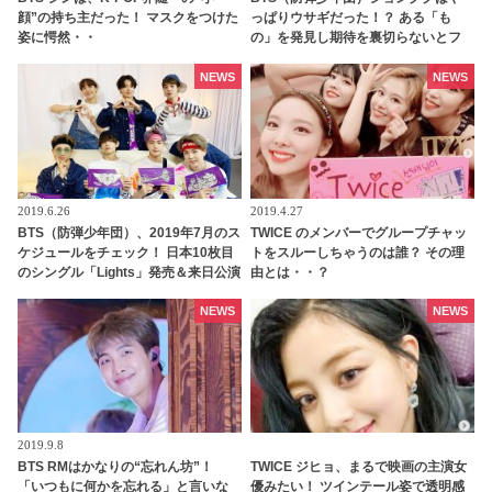
顔”の持ち主だった！ マスクをつけた
っぱりウサギだった！？ ある「も
姿に愕然・・
の」を発見し期待を裏切らないとフ
ァン喜ぶ
NEWS
NEWS
2019.6.26
2019.4.27
BTS（防弾少年団）、2019年7月のス
TWICE のメンバーでグループチャッ
ケジュールをチェック！ 日本10枚目
トをスルーしちゃうのは誰？ その理
のシングル「Lights」発売＆来日公演
由とは・・？
など
NEWS
NEWS
2019.9.8
BTS RMはかなりの“忘れん坊”！
TWICE ジヒョ、まるで映画の主演女
「いつもに何かを忘れる」と言いな
優みたい！ ツインテール姿で透明感