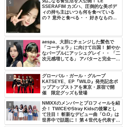
気になる食生活を大公開！ LE
光栄」
SSERAFIM カズハ、圧倒的な美ボデ
ィの持ち主はいつも何を食べている
の？ 意外と食べる・・ 好きなものを
食べつつ健康を維持する方法とは？
aespa、大胆にチェンジした髪色で
「コーチェラ」に向けて出国！ 鮮やか
なパープルにアッシュグレイ・・ 「二
次元感増してる」 アバターと完全一致
のその姿に悶絶
グローバル・ガール・グループ
KATSEYE、EP『WILD』発売記念ポ
ップアップストアを東京・原宿で開
催 限定グッズも登場
NMIXXのメンバーとプロフィールを紹
介！ TWICEやStray Kidsの後輩とし
て注目！ 斬新なデビュー曲「O.O」は
世界中で話題に！ 第４世代を代表する
美女ソリュンをはじめ、全員ビジュア