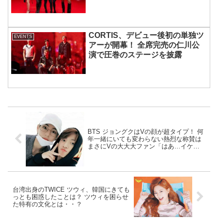
宿で開催 限定グッズも登場
CORTIS、デビュー後初の単独ツ
EVENTS
アーが開幕！ 全席完売の仁川公
演で圧巻のステージを披露
BTS ジョングクはVの顔が超タイプ！ 何
年一緒にいても変わらない熱烈な称賛は
まさにVの大大大ファン「はあ…イケメ
ンだ…」
台湾出身のTWICE ツウィ、韓国にきても
っとも困惑したことは？ ツウィを困らせ
た特有の文化とは・・？