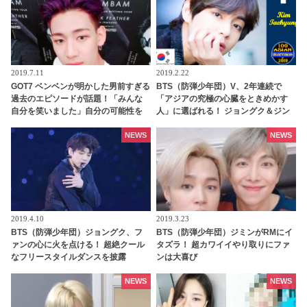
2019.7.11
2019.2.22
GOT7 ベンベンが明かした男前すぎる
BTS（防弾少年団）V、2年連続で
過去のエピソードが話題！「みんな
「アジアの究極の心臓をときめかす
自分を笑いました」自分の可能性を
人」に選ばれる！ ジョングク＆ジン
信じ続けた彼が勝ち取った、信じら
もトップ５にランクイン
れない栄光とは
NEWS
NEWS
2019.4.10
2019.3.23
BTS（防弾少年団）ジョングク、フ
BTS（防弾少年団）ジミンがRMにイ
ァンの心に火を点ける！ 超絶クール
タズラ！ 超カワイイやり取りにファ
なフリースタイルダンスを披露
ンは大喜び
NEWS
NEWS