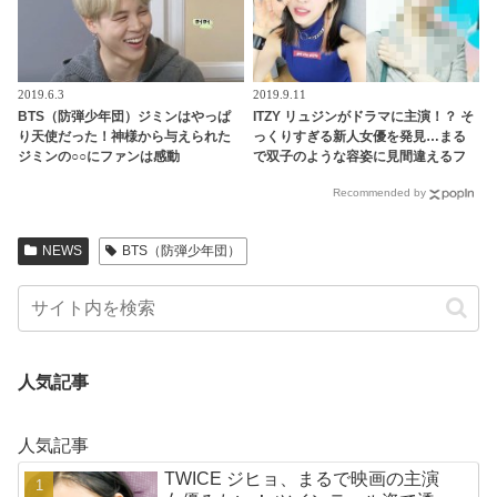
2019.6.3
2019.9.11
BTS（防弾少年団）ジミンはやっぱ
ITZY リュジンがドラマに主演！？ そ
り天使だった！神様から与えられた
っくりすぎる新人女優を発見…まる
ジミンの○○にファンは感動
で双子のような容姿に見間違えるフ
ァンが続出
Recommended by
NEWS
BTS（防弾少年団）
人気記事
人気記事
TWICE ジヒョ、まるで映画の主演