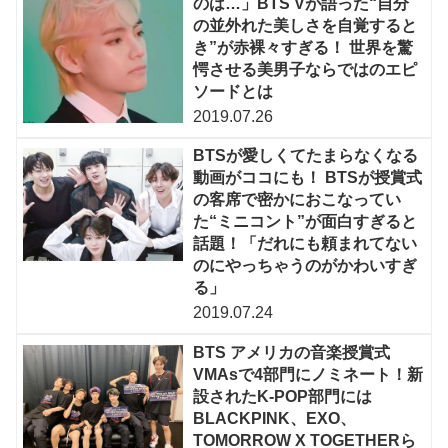
のは…」BTS Vが語った“自分
の並外れた美しさを自覚すると
き”が赤裸々すぎる！ 世界を驚
愕させる美男子ならではのエピ
ソードとは
2019.07.26
BTSが愛しくてたまらなくなる
動画がココにも！ BTSが授賞式
の客席で密かにおこなってい
た“ミニコント”が面白すぎると
話題！「だれにも頼まれてない
のにやっちゃうのがかわいすぎ
る」
2019.07.24
BTS アメリカの音楽授賞式
VMAsで4部門にノミネート！新
設されたK-POP部門には
BLACKPINK、EXO、
TOMORROW X TOGETHERら