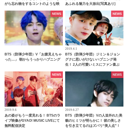
がら忘れ物をするコントのような映
あふれる魅力を大放出[写真あり]
像に爆笑[動画あり]
NEWS
NEWS
2019.4.1
BTS（防弾少年団）V「お腹見えちゃ
BTS（防弾少年団）ジミン＆ジョン
った…」 朝からうっかりハプニング
グクに思いがけないハプニング発
生！ 2人の可愛いミスにファン喜ぶ
NEWS
NEWS
2019.9.6
2019.6.27
あの姿がもう一度見れる！ BTSのラ
BTS（防弾少年団）Vの人並外れた美
イブ映像がGYAO! MUSIC LIVEにて
貌のヒミツが明らかに！ 彼の美しさ
無料配信決定
を引き立てるのはズバリ“美人点”！