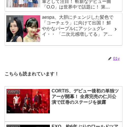
輩として注目！ 斬新なデビュー曲
「O.O」は世界中で話題に！ 第４
世代を代表する美女ソリュンをは
aespa、大胆にチェンジした髪色で
じめ、全員ビジュアルメンバーと
「コーチェラ」に向けて出国！ 鮮
いわれるその魅力をチェック
やかなパープルにアッシュグレ
イ・・ 「二次元感増してる」 アバ
ターと完全一致のその姿に悶絶
01y
こちらも読まれています！
CORTIS、デビュー後初の単独ツ
EVENTS
アーが開幕！ 全席完売の仁川公
演で圧巻のステージを披露
EXO、約6年ぶりのワールドツア