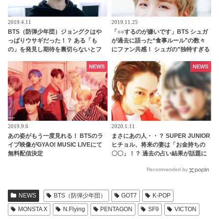
2019.4.11
2019.11.25
BTS（防弾少年団）ジョングクはや
「○○するのが嫌いです」BTS シュガ
っぱりウサギだった！？ ある「も
が過去に語った“食事ルール”の数々
の」を発見し期待を裏切らないとフ
にファン共感！ シュガの”独特すぎる
ァン喜ぶ
コンセプト”のライブ放送に爆笑
NEWS
NEWS
2019.9.6
2020.1.11
あの姿がもう一度見れる！ BTSのラ
まさにあの人・・？ SUPER JUNIOR
イブ映像がGYAO! MUSIC LIVEにて
ヒチョル、将来の妻は「お金持ちの
無料配信決定
〇〇」！？ 過去の占い結果が話題に
[動画]
Recommended by
NEWS
BTS（防弾少年団）
GOT7
K-POP
MONSTA X
N.Flying
PENTAGON
SF9
VICTON