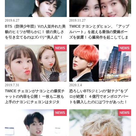
2019.6.27
2019.11.27
BTS（防弾少年団）Vの人並外れた美
TWICE ナヨンとダヒョン、「アップ
貌のヒミツが明らかに！ 彼の美しさ
ルハート」を超える最強の愛嬌ポー
を引き立てるのはズバリ“美人点”！
ズを披露！ 心臓発作を起こしてしま
そのすべてを兼ね備えていることが
いそうなキュートさに、メロメロに
判明
なるファンが続出[動画あり]
NEWS
NEWS
2019.7.31
2020.1.4
TWICE チェヨンがナヨンとの爆笑チ
恐ろしいBTSジミンの“財テク”をプ
ャットの内容を公開！ 一枚も二枚も
ロが絶賛！ ４億円でオンボロアパー
上手のナヨンにチェヨンはタジタ
トを購入したのにはワケがあった！
ジ・・！？
未来は『韓国一のセレブタウン』の
地主になるってホント？
NEWS
NEWS