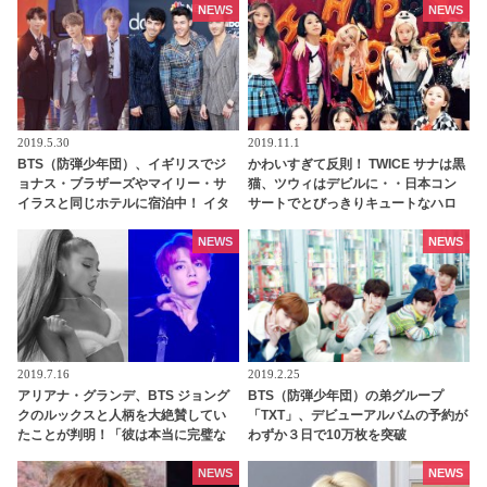
NEWS
NEWS
2019.5.30
2019.11.1
BTS（防弾少年団）、イギリスでジ
かわいすぎて反則！ TWICE サナは黒
ョナス・ブラザーズやマイリー・サ
猫、ツウィはデビルに・・日本コン
イラスと同じホテルに宿泊中！ イタ
サートでとびっきりキュートなハロ
ズラを企んでいるのは一体だ
ウィンコスプレを披露
れ・・？
NEWS
NEWS
2019.7.16
2019.2.25
アリアナ・グランデ、BTS ジョング
BTS（防弾少年団）の弟グループ
クのルックスと人柄を大絶賛してい
「TXT」、デビューアルバムの予約が
たことが判明！「彼は本当に完璧な
わずか３日で10万枚を突破
人だった」ジョングクのモテ男ぶり
にファンは脱帽「彼は世界の歌姫ま
NEWS
NEWS