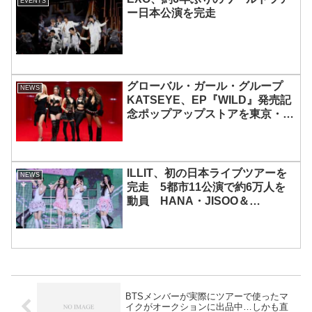
EVENTS
ー日本公演を完走
グローバル・ガール・グループ
NEWS
KATSEYE、EP『WILD』発売記
念ポップアップストアを東京・原
宿で開催 限定グッズも登場
ILLIT、初の日本ライブツアーを
NEWS
完走 5都市11公演で約6万人を
動員 HANA・JISOO＆
MOMOKAとのスペシャルコラボ
も実現
BTSメンバーが実際にツアーで使ったマ
イクがオークションに出品中…しかも直