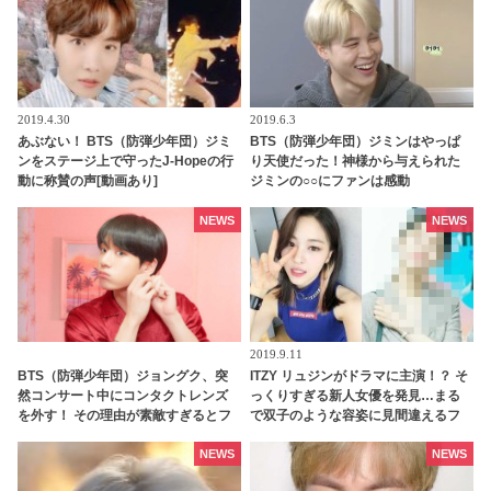
でも虜にする」
2019.4.30
2019.6.3
あぶない！ BTS（防弾少年団）ジミ
BTS（防弾少年団）ジミンはやっぱ
ンをステージ上で守ったJ-Hopeの行
り天使だった！神様から与えられた
動に称賛の声[動画あり]
ジミンの○○にファンは感動
NEWS
NEWS
2019.9.11
BTS（防弾少年団）ジョングク、突
ITZY リュジンがドラマに主演！？ そ
然コンサート中にコンタクトレンズ
っくりすぎる新人女優を発見…まる
を外す！ その理由が素敵すぎるとフ
で双子のような容姿に見間違えるフ
ァン感激
ァンが続出
NEWS
NEWS