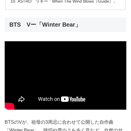
ASTRO ラキー「When The Wind Blows（Guide）」
BTS Vー「Winter Bear」
BTSのVが、祖母の3周忌に合わせて公開した自作曲
「Winter Bear」。踏切や雪の上を歩く音など、自然のサ