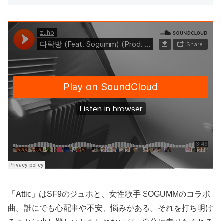
「Attic」はSF9のジュホと、女性歌手 SOGUMMのコラボ
曲。誰にでも心配事や不安、悩みがある。それを打ち明け