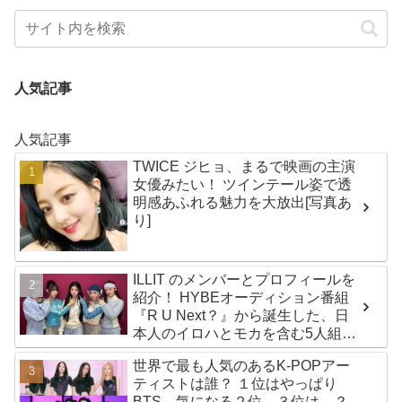
人気記事
人気記事
TWICE ジヒョ、まるで映画の主演
女優みたい！ ツインテール姿で透
明感あふれる魅力を大放出[写真あ
り]
ILLIT のメンバーとプロフィールを
紹介！ HYBEオーディション番組
『R U Next？』から誕生した、日
本人のイロハとモカを含む5人組ガ
ールズグループ！ デビュー曲
世界で最も人気のあるK-POPアー
「Magnetic」がいきなりの大ヒッ
ティストは誰？ １位はやっぱり
ト
BTS、気になる２位、３位は…？