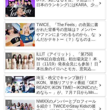
日本のランキングにはKARA、少女
時代もランクイン！ 各国の個性あ
ふれるデータに注目殺到
TWICE、「The Feels」の衣装に書
かれた背番号の意味は？ メンバー
やファンにまつわるものから、な
んだかテキトー（？）なものま
で・・ 気になるその意味とは？
ILLIT（アイリット）、「第75回
NHK紅白歌合戦」初出場決定！ 本
日（11/19）発表会見にも参加！ 日
本出身のイロハとモカ、意気込み
を語る「ずっと夢見てたステー
埼玉・秩父でキャンプ旅行！
ジ…嬉しくて光栄」
iKON、単独リアリティ番組「GET
READY, iKON TIME!～iKONICのた
めなら～ 」が、７月７日からMnet
で放送・配信スタート
NMIXXのメンバーとプロフィール
を紹介！ TWICEやStray Kidsの後