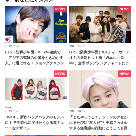
NEWS
NEWS
2019.2.22
2018.11.28
BTS（防弾少年団）V、2年連続で
BTS（防弾少年団）×スティーヴ・ア
「アジアの究極の心臓をときめかす
オキの最新ヒット曲「Waste It On
人」に選ばれる！ ジョングク＆ジン
Me」全米ポップソングチャートにラ
もトップ５にランクイン
ンクイン！ BTSにとって３曲目の快
挙
NEWS
NEWS
2019.1.23
2019.10.17
TWICE、新作バックパックのモデル
「またやってる！」ジミンのクセが
に！ 学生時代に戻りたくなる超キュ
出るたびに“本人だ”と実感？ かわい
ートなデザイン
すぎる無意識の行動にどうしても目
が行っちゃう・・