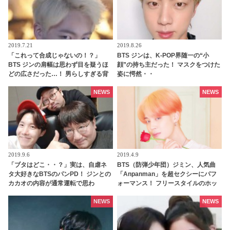
2019.7.21
2019.8.26
「これって合成じゃないの！？」
BTS ジンは、K-POP界随一の“小
BTS ジンの肩幅は思わず目を疑うほ
顔”の持ち主だった！ マスクをつけた
どの広さだった…！ 男らしすぎる背
姿に愕然・・
中にファンはメロメロ「今すぐ抱き
つきたい」
NEWS
NEWS
2019.9.6
2019.4.9
「ブタはどこ・・？」実は、自虐ネ
BTS（防弾少年団）ジミン、人気曲
タ大好きなBTSのパンPD！ ジンとの
「Anpanman」を超セクシーにパフ
カカオの内容が通常運転で思わ
ォーマンス！ フリースタイルのホッ
ず・・
トなダンスにファン悶絶
NEWS
NEWS