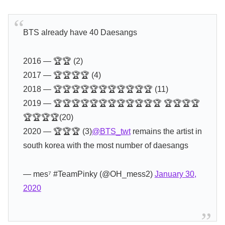
BTS already have 40 Daesangs
2016 — 🏆🏆 (2)
2017 — 🏆🏆🏆🏆 (4)
2018 — 🏆🏆🏆🏆🏆🏆🏆🏆🏆🏆🏆 (11)
2019 — 🏆🏆🏆🏆🏆🏆🏆🏆🏆🏆🏆🏆 🏆🏆🏆🏆
🏆🏆🏆🏆(20)
2020 — 🏆🏆🏆 (3)
@BTS_twt
remains the artist in
south korea with the most number of daesangs
— mes⁷ #TeamPinky (@OH_mess2)
January 30,
2020