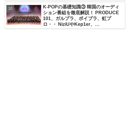
K-POPの基礎知識③ 韓国のオーディ
ション番組を徹底解説！ PRODUCE
101、ガルプラ、ボイプラ、虹プ
ロ・・ NiziUやKep1er、
ZEROBASEONEら人気グループが
続々と誕生！ JO1やINI、ME:Iを生ん
だ日プまで一挙紹介