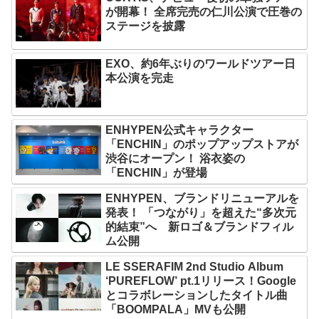
が開幕！ 全席完売の仁川公演で圧巻の
ステージを披露
EXO、約6年ぶりのワールドツアー日
本公演を完走
ENHYPEN公式キャラクター
「ENCHIN」のポップアップストアが
渋谷にオープン！ 浴衣姿の
「ENCHIN」が登場
ENHYPEN、ブランドリニューアルを
発表！ 「つながり」を超えた“多次元
的結束”へ 新ロゴ＆ブランドフィル
ム公開
LE SSERAFIM 2nd Studio Album
‘PUREFLOW’ pt.1リリース！Google
とコラボレーションしたタイトル曲
「BOOMPALA」MVも公開