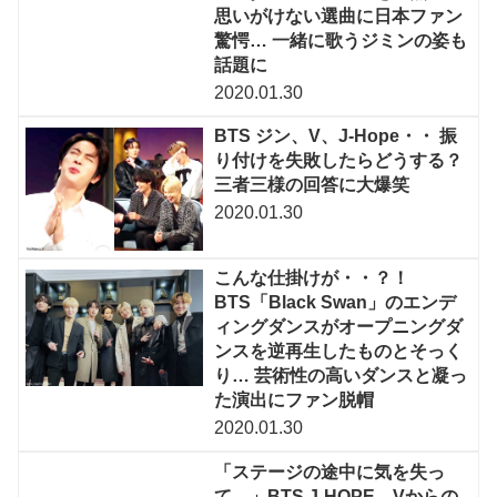
思いがけない選曲に日本ファン
驚愕… 一緒に歌うジミンの姿も
話題に
2020.01.30
BTS ジン、V、J-Hope・・ 振
り付けを失敗したらどうする？
三者三様の回答に大爆笑
2020.01.30
こんな仕掛けが・・？！
BTS「Black Swan」のエンデ
ィングダンスがオープニングダ
ンスを逆再生したものとそっく
り… 芸術性の高いダンスと凝っ
た演出にファン脱帽
2020.01.30
「ステージの途中に気を失っ
て…」BTS J-HOPE、Vからの