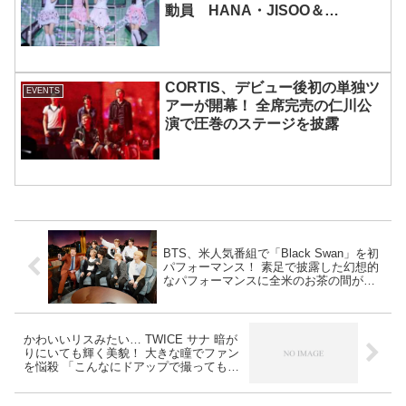
動員 HANA・JISOO＆
MOMOKAとのスペシャルコラボ
も実現
CORTIS、デビュー後初の単独ツ
EVENTS
アーが開幕！ 全席完売の仁川公
演で圧巻のステージを披露
BTS、米人気番組で「Black Swan」を初
パフォーマンス！ 素足で披露した幻想的
なパフォーマンスに全米のお茶の間が熱
狂[動画あり]
かわいいリスみたい… TWICE サナ 暗が
りにいても輝く美貌！ 大きな瞳でファン
を悩殺 「こんなにドアップで撮ってもか
わいいなんて・・」