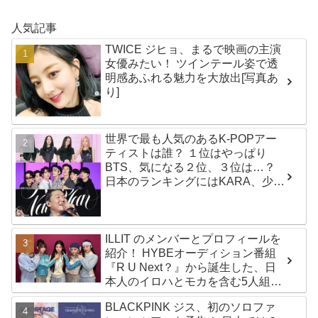
人気記事
TWICE ジヒョ、まるで映画の主演
女優みたい！ ツインテール姿で透
明感あふれる魅力を大放出[写真あ
り]
世界で最も人気のあるK-POPアー
ティストは誰？ １位はやっぱり
BTS、気になる２位、３位は…？
日本のランキングにはKARA、少女
時代もランクイン！ 各国の個性あ
ふれるデータに注目殺到
ILLIT のメンバーとプロフィールを
紹介！ HYBEオーディション番組
『R U Next？』から誕生した、日
本人のイロハとモカを含む5人組ガ
ールズグループ！ デビュー曲
BLACKPINK ジス、初のソロファ
「Magnetic」がいきなりの大ヒッ