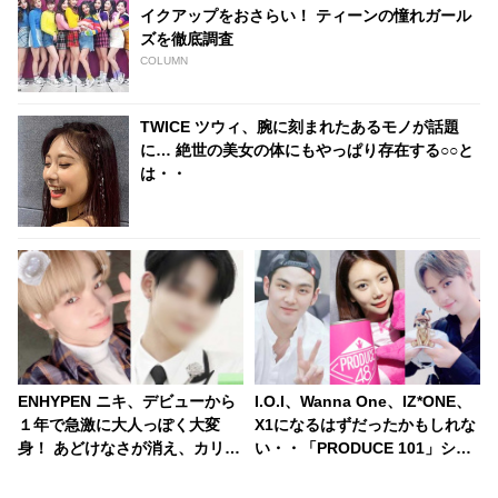
イクアップをおさらい！ ティーンの憧れガール
ズを徹底調査
COLUMN
TWICE ツウィ、腕に刻まれたあるモノが話題
に… 絶世の美女の体にもやっぱり存在する○○と
は・・
ENHYPEN ニキ、デビューから
I.O.I、Wanna One、IZ*ONE、
１年で急激に大人っぽく大変
X1になるはずだったかもしれな
身！ あどけなさが消え、カリス
い・・「PRODUCE 101」シリ
マ性が増したビジュアルにメロ
ーズの不正投票操作で脱落させ
メロ
られた練習生12人の氏名が公表