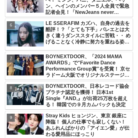
ン、ヘインのメンバー５人全員で緊急
記者会見！「NewJeans never
dies!」と微笑みの宣言！ ADOR側、
LE SSERAFIM カズハ、自身の過去を
2029年まで契約有効と主張
酷評！？「とても下手」バレエとは大
きく違うダンススタイルに苦戦・・ め
げることなく冷静に努力を重ねる姿に
称賛の声続々
BOYNEXTDOOR、「2024 MAMA
AWARDS」で“Favorite Dance
Performance Group賞”を受賞！ 京セ
ラドーム大阪でオリジナルステージパ
フォーマンス披露！ 卒業パーティーを
BOYNEXTDOOR、日本レコード協会
コンセプトにスーツで魅了【動画あ
プラチナ認定を獲得！ 日本1st
り】
Single『AND,』が出荷25万枚を超え
る！ 韓国での９月カムバックも決定
Stray Kids ヒョンジン、東京 銀座に
降臨！ 個人の仕事でも寂しくない！
あふれんばかりの「アイエン愛」が伝
わる愛用品にほっこり