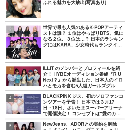
ふれる魅力を大放出[写真あり]
世界で最も人気のあるK-POPアーティ
ストは誰？ １位はやっぱりBTS、気に
なる２位、３位は…？ 日本のランキン
グにはKARA、少女時代もランクイ
ン！ 各国の個性あふれるデータに注目
殺到
ILLIT のメンバーとプロフィールを紹
介！ HYBEオーディション番組『R U
Next？』から誕生した、日本人のイロ
ハとモカを含む5人組ガールズグルー
プ！ デビュー曲「Magnetic」がいき
BLACKPINK ジス、初のソロファンコ
なりの大ヒット
ンツアーを予告！ 日本では３月17
日・18日、さいたまスーパーアリーナ
で開催決定！ コンセプトは“愛のカケ
ラ”！？ 14日には新アルバム
NewJeans、ADORとの契約を解除
『AMORTAGE』もリリース
へ！ ミンジ、ハニ、ダニエル、ヘリ