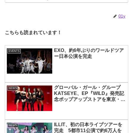
決定
01y
こちらも読まれています！
EXO、約6年ぶりのワールドツア
EVENTS
ー日本公演を完走
グローバル・ガール・グループ
NEWS
KATSEYE、EP『WILD』発売記
念ポップアップストアを東京・原
宿で開催 限定グッズも登場
ILLIT、初の日本ライブツアーを
NEWS
完走 5都市11公演で約6万人を