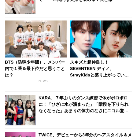
BTS（防弾少年団）、メンバー
スキズと超仲良し！
内で１番＆最下位だと思うこと
SEVENTEEN ディノ、
は？
StrayKidsと盛り上がっていた
ところをスタッフに止められ
NEWS
る？！ 手を引っ張られて自分の
グループの元へ連行・・ かわい
KARA、７年ぶりのダンス練習で体がボロボロ
すぎる一部始終に爆笑
に！「ひざに水が溜まった」「階段を下りられ
なくなった」あまりの体力のなさにニコル驚
愕！ 振付を修正していたことを告白
TWICE、デビューから3年分のヘアスタイル＆メ