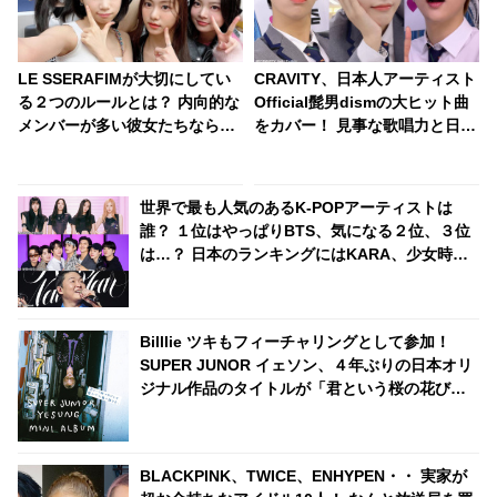
LE SSERAFIMが大切にしてい
CRAVITY、日本人アーティスト
る２つのルールとは？ 内向的な
Official髭男dismの大ヒット曲
メンバーが多い彼女たちならで
をカバー！ 見事な歌唱力と日本
はの信頼度を高める秘訣に注目
語力に驚き・・「ほんとに夢じ
ゃない？」まさかのサプライズ
に歓喜
世界で最も人気のあるK-POPアーティストは
誰？ １位はやっぱりBTS、気になる２位、３位
は…？ 日本のランキングにはKARA、少女時代
もランクイン！ 各国の個性あふれるデータに注
目殺到
Billlie ツキもフィーチャリングとして参加！
SUPER JUNOR イェソン、４年ぶりの日本オリ
ジナル作品のタイトルが「君という桜の花びら
が僕の心に舞い降りた。」に決定！ ONE OK
ROCK「C.h.a.o.s.m.y.t.h.」のカバーも収録
BLACKPINK、TWICE、ENHYPEN・・ 実家が