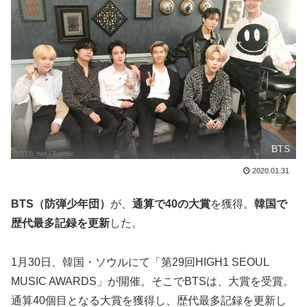
BTS
2020.01.31
BTS（防弾少年団）
が、
通算で40の大賞
を獲得。
韓国で
歴代最多記録を更新
した。
1月30日、韓国・ソウルにて「第29回HIGH1 SEOUL
MUSIC AWARDS」が開催。そこでBTSは、大賞を受賞。
通算40個目となる大賞を獲得し、歴代最多記録を更新し