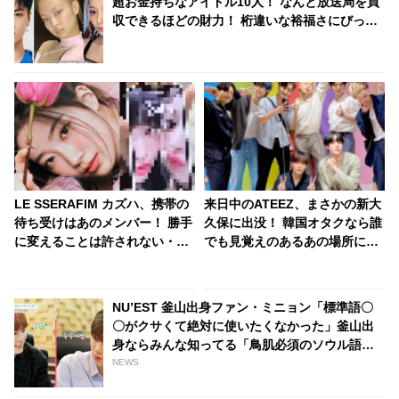
超お金持ちなアイドル10人！ なんと放送局を買
収できるほどの財力！ 桁違いな裕福さにびっく
り
LE SSERAFIM カズハ、携帯の
来日中のATEEZ、まさかの新大
待ち受けはあのメンバー！ 勝手
久保に出没！ 韓国オタクなら誰
に変えることは許されない・・
でも見覚えのあるあの場所にフ
まるで恋人のような“束縛”にほ
ァン大パニック！ 「なんでそこ
っこり
に？」
NU’EST 釜山出身ファン・ミニョン「標準語〇
〇がクサくて絶対に使いたくなかった」釜山出
身ならみんな知ってる「鳥肌必須のソウル語」
とは？
NEWS