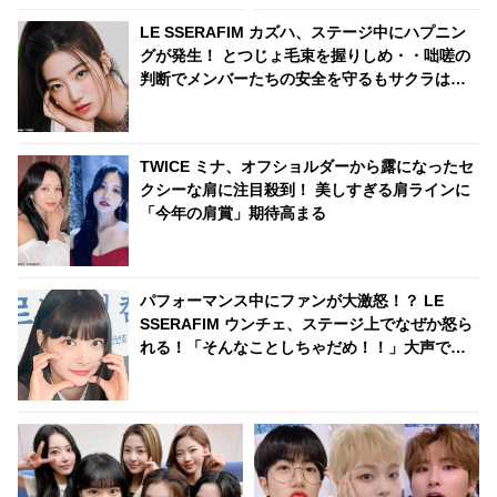
LE SSERAFIM カズハ、ステージ中にハプニン
グが発生！ とつじょ毛束を握りしめ・・咄嗟の
判断でメンバーたちの安全を守るもサクラは爆
笑
TWICE ミナ、オフショルダーから露になったセ
クシーな肩に注目殺到！ 美しすぎる肩ラインに
「今年の肩賞」期待高まる
パフォーマンス中にファンが大激怒！？ LE
SSERAFIM ウンチェ、ステージ上でなぜか怒ら
れる！「そんなことしちゃだめ！！」大声で叫
ばれた彼女の心境とは？