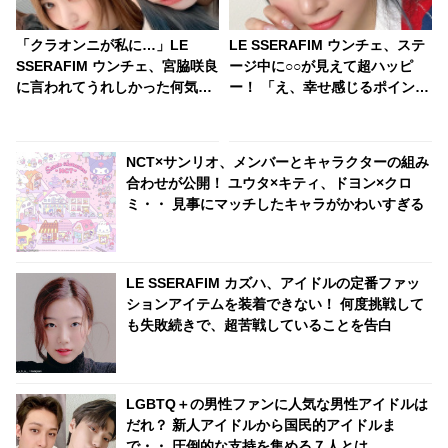
「クラオンニが私に…」LE
LE SSERAFIM ウンチェ、ステ
SSERAFIM ウンチェ、宮脇咲良
ージ中に○○が見えて超ハッピ
に言われてうれしかった何気な
ー！ 「え、幸せ感じるポイント
い一言とは？！ 心に残っている
そこ？ｗｗ」 テンション爆上げ
という感動の言葉とはいったい
した意外なモノの正体とは？ 無
何？
邪気で愛らしい発言にほっこり
NCT×サンリオ、メンバーとキャラクターの組み
合わせが公開！ ユウタ×キティ、ドヨン×クロ
ミ・・ 見事にマッチしたキャラがかわいすぎる
LE SSERAFIM カズハ、アイドルの定番ファッ
ションアイテムを装着できない！ 何度挑戦して
も失敗続きで、超苦戦していることを告白
LGBTQ＋の男性ファンに人気な男性アイドルは
だれ？ 新人アイドルから国民的アイドルま
で・・ 圧倒的な支持を集める７人とは