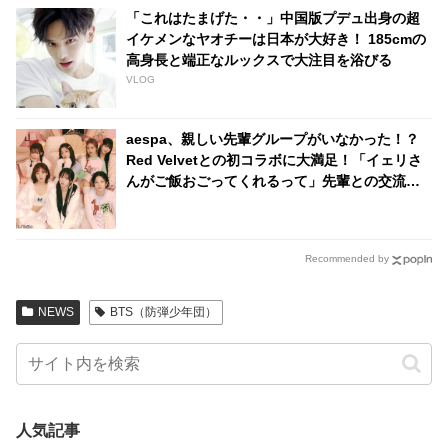
「これはたまげた・・」中国版プデュ出身の超
イケメンなヤオチーは日本が大好き！ 185cmの
高身長と端正なルックスで大注目を浴びる
VLOG
aespa、親しい先輩グループがいなかった！？
Red Velvetとの初コラボに大満足！「イェリさ
んがご飯おごってくれるって」先輩との交流に
うれしさを隠せないメンバーたちにほっこり
Recommended by
NEWS
BTS（防弾少年団）
人気記事