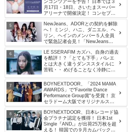
ンコンツアーを予告！ 日本では３
ト
月17日・18日、さいたまスーパー
アリーナで開催決定！ コンセプト
は“愛のカケラ”！？ 14日には新ア
NewJeans、ADORとの契約を解除
ルバム『AMORTAGE』もリリース
へ！ ミンジ、ハニ、ダニエル、ヘ
リン、ヘインのメンバー５人全員
で緊急記者会見！「NewJeans
never dies!」と微笑みの宣言！
LE SSERAFIM カズハ、自身の過去
ADOR側、2029年まで契約有効と
を酷評！？「とても下手」バレエ
主張
とは大きく違うダンススタイルに
苦戦・・ めげることなく冷静に努
力を重ねる姿に称賛の声続々
BOYNEXTDOOR、「2024 MAMA
AWARDS」で“Favorite Dance
Performance Group賞”を受賞！ 京
セラドーム大阪でオリジナルステ
ージパフォーマンス披露！ 卒業パ
BOYNEXTDOOR、日本レコード協
ーティーをコンセプトにスーツで
会プラチナ認定を獲得！ 日本1st
魅了【動画あり】
Single『AND,』が出荷25万枚を超
える！ 韓国での９月カムバックも